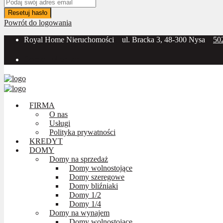
Resetuj hasło
Powrót do logowania
Royal Home Nieruchomości
ul. Bracka 3, 48-300 Nysa
50
Social Media:
FIRMA
O nas
Usługi
Polityka prywatności
KREDYT
DOMY
Domy na sprzedaż
Domy wolnostojące
Domy szeregowe
Domy bliźniaki
Domy 1/2
Domy 1/4
Domy na wynajem
Domy wolnostojące