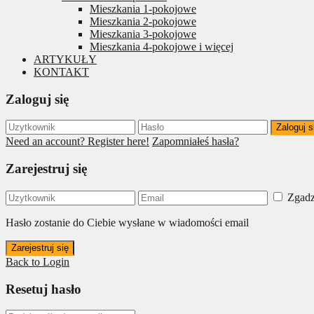
Mieszkania 1-pokojowe
Mieszkania 2-pokojowe
Mieszkania 3-pokojowe
Mieszkania 4-pokojowe i więcej
ARTYKUŁY
KONTAKT
Zaloguj się
Zaloguj s
Need an account? Register here!
Zapomniałeś hasła?
Zarejestruj się
Zgadz
Hasło zostanie do Ciebie wysłane w wiadomości email
Zarejestruj się
Back to Login
Resetuj hasło