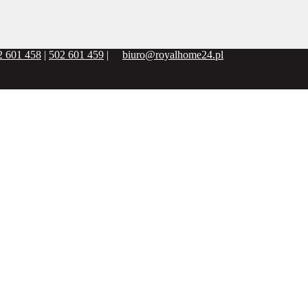
2 601 458
|
502 601 459
|
biuro@royalhome24.pl