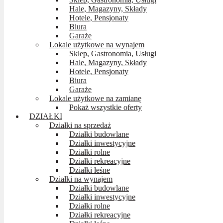
Hale, Magazyny, Składy
Hotele, Pensjonaty
Biura
Garaże
Lokale użytkowe na wynajem
Sklep, Gastronomia, Usługi
Hale, Magazyny, Składy
Hotele, Pensjonaty
Biura
Garaże
Lokale użytkowe na zamianę
Pokaż wszystkie oferty
DZIAŁKI
Działki na sprzedaż
Działki budowlane
Działki inwestycyjne
Działki rolne
Działki rekreacyjne
Działki leśne
Działki na wynajem
Działki budowlane
Działki inwestycyjne
Działki rolne
Działki rekreacyjne