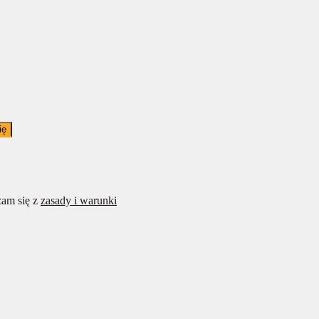
ię
am się z
zasady i warunki