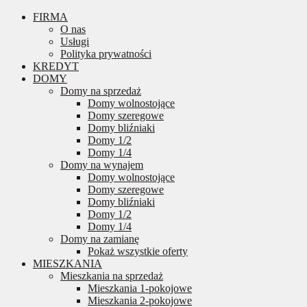
FIRMA
O nas
Usługi
Polityka prywatności
KREDYT
DOMY
Domy na sprzedaż
Domy wolnostojące
Domy szeregowe
Domy bliźniaki
Domy 1/2
Domy 1/4
Domy na wynajem
Domy wolnostojące
Domy szeregowe
Domy bliźniaki
Domy 1/2
Domy 1/4
Domy na zamianę
Pokaż wszystkie oferty
MIESZKANIA
Mieszkania na sprzedaż
Mieszkania 1-pokojowe
Mieszkania 2-pokojowe