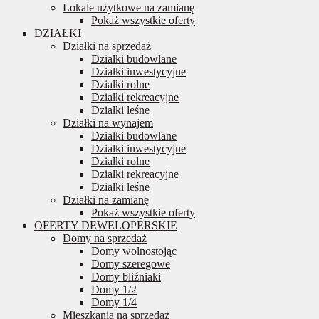
Lokale użytkowe na zamianę
Pokaż wszystkie oferty
DZIAŁKI
Działki na sprzedaż
Działki budowlane
Działki inwestycyjne
Działki rolne
Działki rekreacyjne
Działki leśne
Działki na wynajem
Działki budowlane
Działki inwestycyjne
Działki rolne
Działki rekreacyjne
Działki leśne
Działki na zamianę
Pokaż wszystkie oferty
OFERTY DEWELOPERSKIE
Domy na sprzedaż
Domy wolnostojąc
Domy szeregowe
Domy bliźniaki
Domy 1/2
Domy 1/4
Mieszkania na sprzedaż