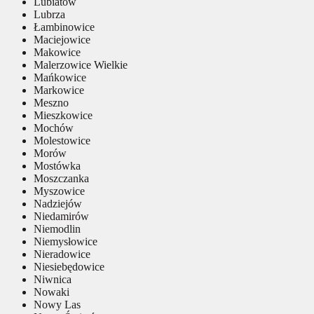
Lubiatów
Lubrza
Łambinowice
Maciejowice
Makowice
Malerzowice Wielkie
Mańkowice
Markowice
Meszno
Mieszkowice
Mochów
Molestowice
Morów
Mostówka
Moszczanka
Myszowice
Nadziejów
Niedamirów
Niemodlin
Niemysłowice
Nieradowice
Niesiebędowice
Niwnica
Nowaki
Nowy Las