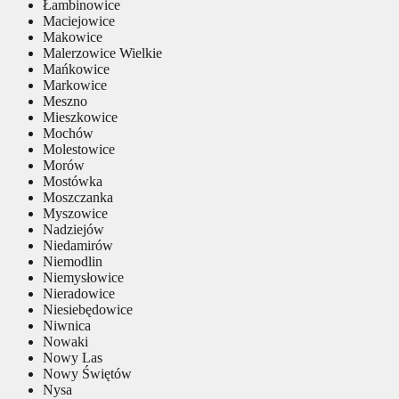
Łambinowice
Maciejowice
Makowice
Malerzowice Wielkie
Mańkowice
Markowice
Meszno
Mieszkowice
Mochów
Molestowice
Morów
Mostówka
Moszczanka
Myszowice
Nadziejów
Niedamirów
Niemodlin
Niemysłowice
Nieradowice
Niesiebędowice
Niwnica
Nowaki
Nowy Las
Nowy Świętów
Nysa