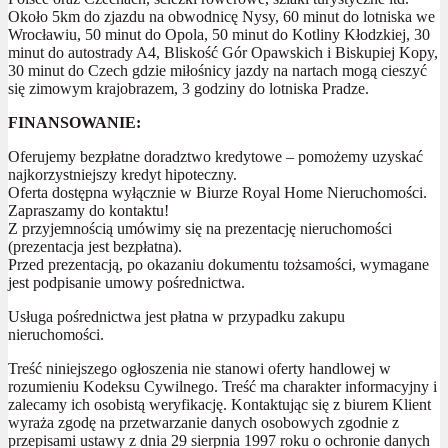
Około 5km do zjazdu na obwodnicę Nysy, 60 minut do lotniska we
Wrocławiu, 50 minut do Opola, 50 minut do Kotliny Kłodzkiej, 30
minut do autostrady A4, Bliskość Gór Opawskich i Biskupiej Kopy,
30 minut do Czech gdzie miłośnicy jazdy na nartach mogą cieszyć
się zimowym krajobrazem, 3 godziny do lotniska Pradze.
FINANSOWANIE:
Oferujemy bezpłatne doradztwo kredytowe – pomożemy uzyskać
najkorzystniejszy kredyt hipoteczny.
Oferta dostępna wyłącznie w Biurze Royal Home Nieruchomości.
Zapraszamy do kontaktu!
Z przyjemnością umówimy się na prezentację nieruchomości
(prezentacja jest bezpłatna).
Przed prezentacją, po okazaniu dokumentu tożsamości, wymagane
jest podpisanie umowy pośrednictwa.
Usługa pośrednictwa jest płatna w przypadku zakupu
nieruchomości.
Treść niniejszego ogłoszenia nie stanowi oferty handlowej w
rozumieniu Kodeksu Cywilnego. Treść ma charakter informacyjny i
zalecamy ich osobistą weryfikację. Kontaktując się z biurem Klient
wyraża zgodę na przetwarzanie danych osobowych zgodnie z
przepisami ustawy z dnia 29 sierpnia 1997 roku o ochronie danych