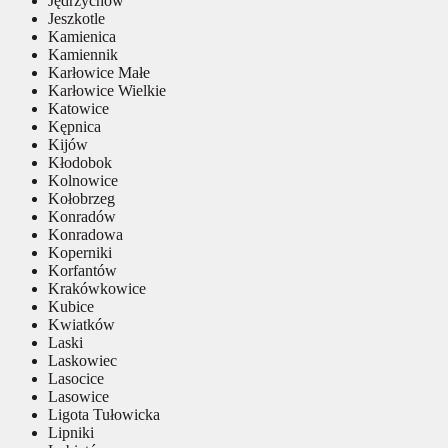
Jędrzychów
Jeszkotle
Kamienica
Kamiennik
Karłowice Małe
Karłowice Wielkie
Katowice
Kępnica
Kijów
Kłodobok
Kolnowice
Kołobrzeg
Konradów
Konradowa
Koperniki
Korfantów
Krakówkowice
Kubice
Kwiatków
Laski
Laskowiec
Lasocice
Lasowice
Ligota Tułowicka
Lipniki