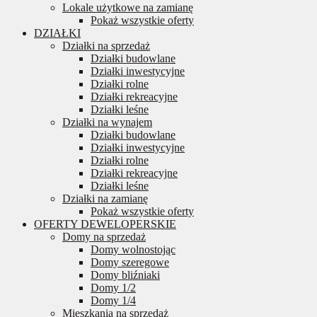
Lokale użytkowe na zamianę
Pokaż wszystkie oferty
DZIAŁKI
Działki na sprzedaż
Działki budowlane
Działki inwestycyjne
Działki rolne
Działki rekreacyjne
Działki leśne
Działki na wynajem
Działki budowlane
Działki inwestycyjne
Działki rolne
Działki rekreacyjne
Działki leśne
Działki na zamianę
Pokaż wszystkie oferty
OFERTY DEWELOPERSKIE
Domy na sprzedaż
Domy wolnostojąc
Domy szeregowe
Domy bliźniaki
Domy 1/2
Domy 1/4
Mieszkania na sprzedaż