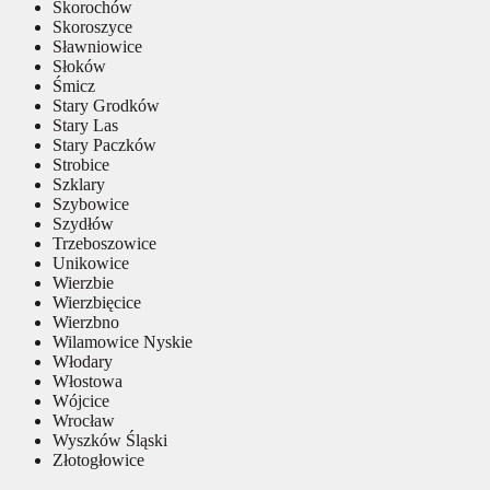
Skorochów
Skoroszyce
Sławniowice
Słoków
Śmicz
Stary Grodków
Stary Las
Stary Paczków
Strobice
Szklary
Szybowice
Szydłów
Trzeboszowice
Unikowice
Wierzbie
Wierzbięcice
Wierzbno
Wilamowice Nyskie
Włodary
Włostowa
Wójcice
Wrocław
Wyszków Śląski
Złotogłowice