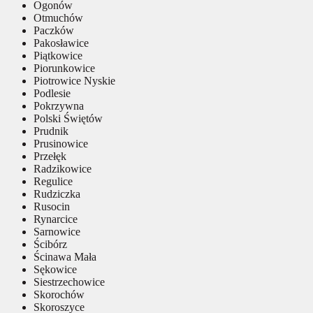
Ogonów
Otmuchów
Paczków
Pakosławice
Piątkowice
Piorunkowice
Piotrowice Nyskie
Podlesie
Pokrzywna
Polski Świętów
Prudnik
Prusinowice
Przełęk
Radzikowice
Regulice
Rudziczka
Rusocin
Rynarcice
Sarnowice
Ścibórz
Ścinawa Mała
Sękowice
Siestrzechowice
Skorochów
Skoroszyce