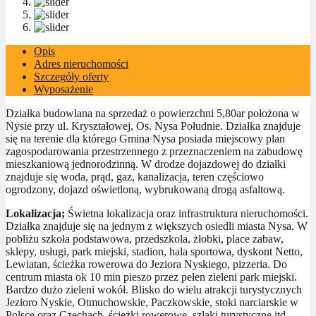
Opis
Adres nieruchomości
Szczegóły oferty
Wyposażenie
Działka budowlana na sprzedaż o powierzchni 5,80ar położona w
Nysie przy ul. Kryształowej, Os. Nysa Południe. Działka znajduje
się na terenie dla którego Gmina Nysa posiada miejscowy plan
zagospodarowania przestrzennego z przeznaczeniem na zabudowę
mieszkaniową jednorodzinną. W drodze dojazdowej do działki
znajduje się woda, prąd, gaz, kanalizacja, teren częściowo
ogrodzony, dojazd oświetloną, wybrukowaną drogą asfaltową.
Lokalizacja;
Świetna lokalizacja oraz infrastruktura nieruchomości.
Działka znajduje się na jednym z większych osiedli miasta Nysa. W
pobliżu szkoła podstawowa, przedszkola, żłobki, place zabaw,
sklepy, usługi, park miejski, stadion, hala sportowa, dyskont Netto,
Lewiatan, ścieżka rowerowa do Jeziora Nyskiego, pizzeria. Do
centrum miasta ok 10 min pieszo przez pełen zieleni park miejski.
Bardzo dużo zieleni wokół. Blisko do wielu atrakcji turystycznych
Jezioro Nyskie, Otmuchowskie, Paczkowskie, stoki narciarskie w
Polsce oraz Czechach, ścieżki rowerowe, szlaki turystyczne itd.