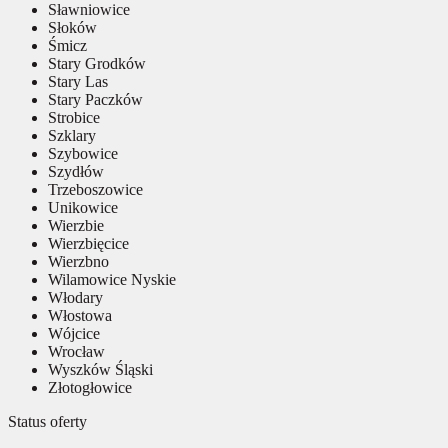
Sławniowice
Słoków
Śmicz
Stary Grodków
Stary Las
Stary Paczków
Strobice
Szklary
Szybowice
Szydłów
Trzeboszowice
Unikowice
Wierzbie
Wierzbięcice
Wierzbno
Wilamowice Nyskie
Włodary
Włostowa
Wójcice
Wrocław
Wyszków Śląski
Złotogłowice
Status oferty