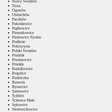
Nowy Świętów
Nysa
Ogonów
Otmuchów
Paczków
Pakosławice
Piątkowice
Piorunkowice
Piotrowice Nyskie
Podlesie
Pokrzywna
Polski Świętów
Prudnik
Prusinowice
Przełęk
Radzikowice
Regulice
Rudziczka
Rusocin
Rynarcice
Sarnowice
Ścibórz
Ścinawa Mała
Sękowice
Siestrzechowice