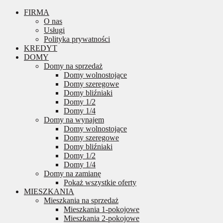
FIRMA
O nas
Usługi
Polityka prywatności
KREDYT
DOMY
Domy na sprzedaż
Domy wolnostojące
Domy szeregowe
Domy bliźniaki
Domy 1/2
Domy 1/4
Domy na wynajem
Domy wolnostojące
Domy szeregowe
Domy bliźniaki
Domy 1/2
Domy 1/4
Domy na zamianę
Pokaż wszystkie oferty
MIESZKANIA
Mieszkania na sprzedaż
Mieszkania 1-pokojowe
Mieszkania 2-pokojowe