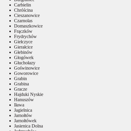
Carbielin
Chróścina
Cieszanowice
Czarnolas
Domaszkowice
Frączków
Frydrychów
Giełczyce
Gierałcice
Głebinów
Głogówek
Głuchołazy
Goświnowice
Goworowice
Grabin
Grabina
Gracze
Hajduki Nyskie
Hanuszów
Iława
Jagielnica
Jarnołtów
Jarnołtówek
Jasienica Dolna