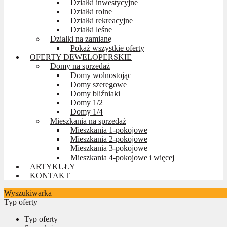
Działki inwestycyjne
Działki rolne
Działki rekreacyjne
Działki leśne
Działki na zamianę
Pokaż wszystkie oferty
OFERTY DEWELOPERSKIE
Domy na sprzedaż
Domy wolnostojąc
Domy szeregowe
Domy bliźniaki
Domy 1/2
Domy 1/4
Mieszkania na sprzedaż
Mieszkania 1-pokojowe
Mieszkania 2-pokojowe
Mieszkania 3-pokojowe
Mieszkania 4-pokojowe i więcej
ARTYKUŁY
KONTAKT
Wyszukiwarka
Typ oferty
Typ oferty