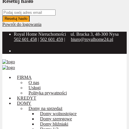
Resetuj hasło
Resetuj hasło
Powrót do logowania
Royal Home Nieruchomości
ul. Bracka 3, 48-300 Nysa
502 601 458
|
502 601 459
|
biuro@royalhome24.pl
Social Media:
FIRMA
O nas
Usługi
Polityka prywatności
KREDYT
DOMY
Domy na sprzedaż
Domy wolnostojące
Domy szeregowe
Domy bliźniaki