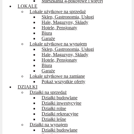
Mieszkania 4-pokojowe i więcej
LOKALE
Lokale użytkowe na sprzedaż
Sklep, Gastronomia, Usługi
Hale, Magazyny, Składy
Hotele, Pensjonaty
Biura
Garaże
Lokale użytkowe na wynajem
Sklep, Gastronomia, Usługi
Hale, Magazyny, Składy
Hotele, Pensjonaty
Biura
Garaże
Lokale użytkowe na zamianę
Pokaż wszystkie oferty
DZIAŁKI
Działki na sprzedaż
Działki budowlane
Działki inwestycyjne
Działki rolne
Działki rekreacyjne
Działki leśne
Działki na wynajem
Działki budowlane