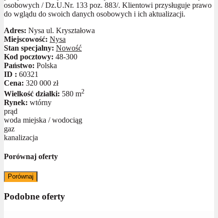
osobowych / Dz.U.Nr. 133 poz. 883/. Klientowi przysługuje prawo
do wglądu do swoich danych osobowych i ich aktualizacji.
Adres:
Nysa ul. Kryształowa
Miejscowość:
Nysa
Stan specjalny:
Nowość
Kod pocztowy:
48-300
Państwo:
Polska
ID :
60321
Cena:
320 000 zł
2
Wielkość działki:
580 m
Rynek:
wtórny
prąd
woda miejska / wodociąg
gaz
kanalizacja
Porównaj oferty
Porównaj
Podobne oferty