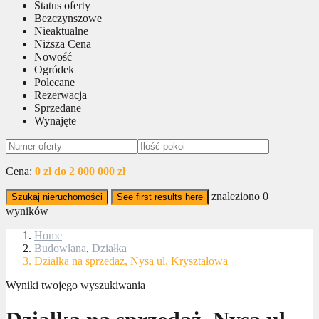
Status oferty
Bezczynszowe
Nieaktualne
Niższa Cena
Nowość
Ogródek
Polecane
Rezerwacja
Sprzedane
Wynajęte
Cena:
0 zł do 2 000 000 zł
znaleziono
0
Szukaj nieruchomości
See first results here
wyników
Home
Budowlana
,
Działka
Działka na sprzedaż, Nysa ul. Kryształowa
Wyniki twojego wyszukiwania