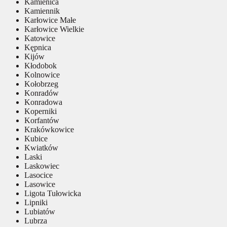
Kamienica
Kamiennik
Karłowice Małe
Karłowice Wielkie
Katowice
Kępnica
Kijów
Kłodobok
Kolnowice
Kołobrzeg
Konradów
Konradowa
Koperniki
Korfantów
Krakówkowice
Kubice
Kwiatków
Laski
Laskowiec
Lasocice
Lasowice
Ligota Tułowicka
Lipniki
Lubiatów
Lubrza