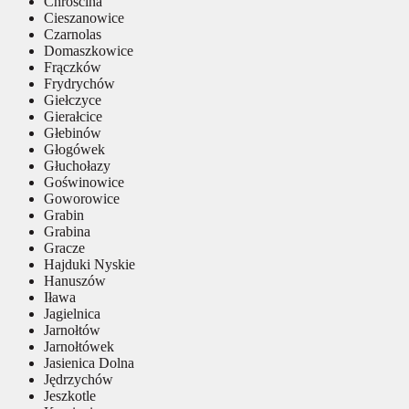
Chróścina
Cieszanowice
Czarnolas
Domaszkowice
Frączków
Frydrychów
Giełczyce
Gierałcice
Głebinów
Głogówek
Głuchołazy
Goświnowice
Goworowice
Grabin
Grabina
Gracze
Hajduki Nyskie
Hanuszów
Iława
Jagielnica
Jarnołtów
Jarnołtówek
Jasienica Dolna
Jędrzychów
Jeszkotle