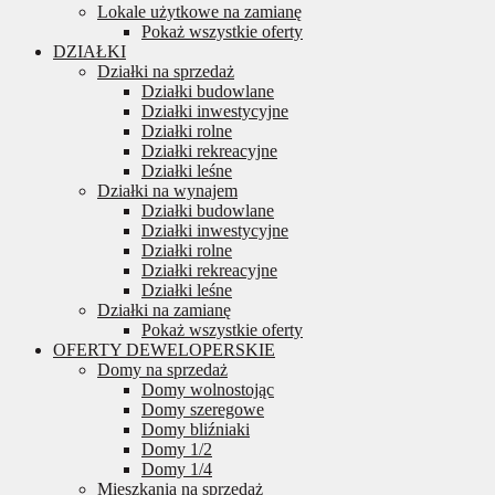
Lokale użytkowe na zamianę
Pokaż wszystkie oferty
DZIAŁKI
Działki na sprzedaż
Działki budowlane
Działki inwestycyjne
Działki rolne
Działki rekreacyjne
Działki leśne
Działki na wynajem
Działki budowlane
Działki inwestycyjne
Działki rolne
Działki rekreacyjne
Działki leśne
Działki na zamianę
Pokaż wszystkie oferty
OFERTY DEWELOPERSKIE
Domy na sprzedaż
Domy wolnostojąc
Domy szeregowe
Domy bliźniaki
Domy 1/2
Domy 1/4
Mieszkania na sprzedaż