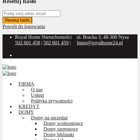
Resetuj hasło
Resetuj hasło
Powrót do logowania
Royal Home Nieruchomości
ul. Bracka 3, 48-300 Nysa
502 601 458
|
502 601 459
|
biuro@royalhome24.pl
Social Media:
FIRMA
O nas
Usługi
Polityka prywatności
KREDYT
DOMY
Domy na sprzedaż
Domy wolnostojące
Domy szeregowe
Domy bliźniaki