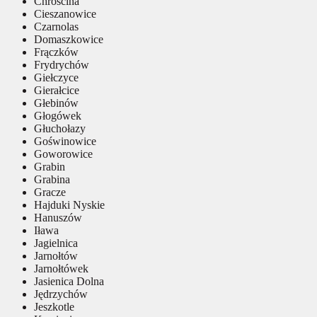
Chróścina
Cieszanowice
Czarnolas
Domaszkowice
Frączków
Frydrychów
Giełczyce
Gierałcice
Głebinów
Głogówek
Głuchołazy
Goświnowice
Goworowice
Grabin
Grabina
Gracze
Hajduki Nyskie
Hanuszów
Iława
Jagielnica
Jarnołtów
Jarnołtówek
Jasienica Dolna
Jędrzychów
Jeszkotle