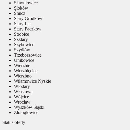
Sławniowice
Słoków
Śmicz
Stary Grodków
Stary Las
Stary Paczków
Strobice
Szklary
Szybowice
Szydłów
Trzeboszowice
Unikowice
Wierzbie
Wierzbięcice
Wierzbno
Wilamowice Nyskie
Włodary
Włostowa
Wójcice
Wrocław
Wyszków Śląski
Złotogłowice
Status oferty