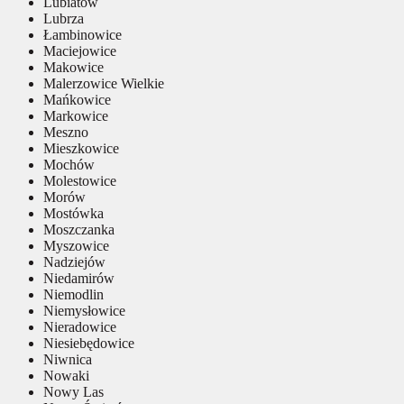
Lubiatów
Lubrza
Łambinowice
Maciejowice
Makowice
Malerzowice Wielkie
Mańkowice
Markowice
Meszno
Mieszkowice
Mochów
Molestowice
Morów
Mostówka
Moszczanka
Myszowice
Nadziejów
Niedamirów
Niemodlin
Niemysłowice
Nieradowice
Niesiebędowice
Niwnica
Nowaki
Nowy Las