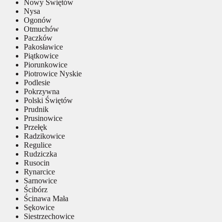
Nowy Świętów
Nysa
Ogonów
Otmuchów
Paczków
Pakosławice
Piątkowice
Piorunkowice
Piotrowice Nyskie
Podlesie
Pokrzywna
Polski Świętów
Prudnik
Prusinowice
Przełęk
Radzikowice
Regulice
Rudziczka
Rusocin
Rynarcice
Sarnowice
Ścibórz
Ścinawa Mała
Sękowice
Siestrzechowice