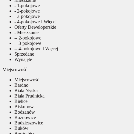
Mieszkanie
- 1-pokojowe
- 2-pokojowe
- 3-pokojowe
- 4-pokojowe I Więcej
Oferty Deweloperskie
- Mieszkanie
-- 2-pokojowe
-- 3-pokojowe
-- 4-pokojowe I Więcej
Sprzedane
Wynajęte
Miejscowość
Miejscowość
Bardno
Biała Nyska
Biała Prudnicka
Bielice
Biskupów
Bodzanów
Bożnowice
Budzieszowice
Buków
Burgrabice