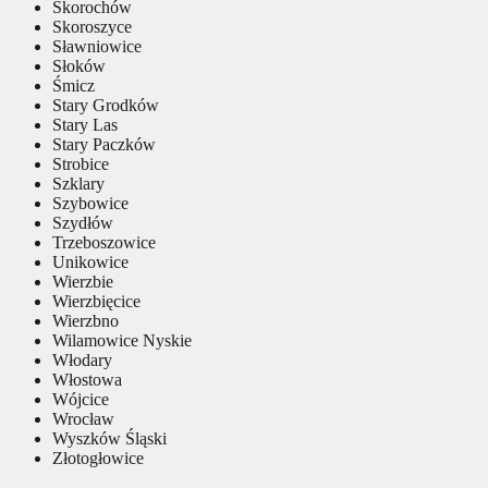
Skorochów
Skoroszyce
Sławniowice
Słoków
Śmicz
Stary Grodków
Stary Las
Stary Paczków
Strobice
Szklary
Szybowice
Szydłów
Trzeboszowice
Unikowice
Wierzbie
Wierzbięcice
Wierzbno
Wilamowice Nyskie
Włodary
Włostowa
Wójcice
Wrocław
Wyszków Śląski
Złotogłowice