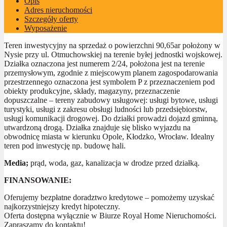
Opis
Adres nieruchomości
Szczegóły oferty
Wyposażenie
Teren inwestycyjny na sprzedaż o powierzchni 90,65ar położony w
Nysie przy ul. Otmuchowskiej na terenie byłej jednostki wojskowej.
Działka oznaczona jest numerem 2/24, położona jest na terenie
przemysłowym, zgodnie z miejscowym planem zagospodarowania
przestrzennego oznaczona jest symbolem P z przeznaczeniem pod
obiekty produkcyjne, składy, magazyny, przeznaczenie
dopuszczalne – tereny zabudowy usługowej: usługi bytowe, usługi
turystyki, usługi z zakresu obsługi ludności lub przedsiębiorstw,
usługi komunikacji drogowej. Do działki prowadzi dojazd gminną,
utwardzoną drogą. Działka znajduje się blisko wyjazdu na
obwodnicę miasta w kierunku Opole, Kłodzko, Wrocław. Idealny
teren pod inwestycję np. budowę hali.
Media;
prąd, woda, gaz, kanalizacja w drodze przed działką.
FINANSOWANIE:
Oferujemy bezpłatne doradztwo kredytowe – pomożemy uzyskać
najkorzystniejszy kredyt hipoteczny.
Oferta dostępna wyłącznie w Biurze Royal Home Nieruchomości.
Zapraszamy do kontaktu!