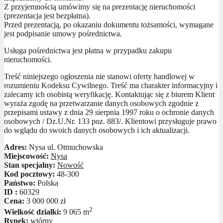
Z przyjemnością umówimy się na prezentację nieruchomości
(prezentacja jest bezpłatna).
Przed prezentacją, po okazaniu dokumentu tożsamości, wymagane
jest podpisanie umowy pośrednictwa.
Usługa pośrednictwa jest płatna w przypadku zakupu
nieruchomości.
Treść niniejszego ogłoszenia nie stanowi oferty handlowej w
rozumieniu Kodeksu Cywilnego. Treść ma charakter informacyjny i
zalecamy ich osobistą weryfikację. Kontaktując się z biurem Klient
wyraża zgodę na przetwarzanie danych osobowych zgodnie z
przepisami ustawy z dnia 29 sierpnia 1997 roku o ochronie danych
osobowych / Dz.U.Nr. 133 poz. 883/. Klientowi przysługuje prawo
do wglądu do swoich danych osobowych i ich aktualizacji.
Adres:
Nysa ul. Otmuchowska
Miejscowość:
Nysa
Stan specjalny:
Nowość
Kod pocztowy:
48-300
Państwo:
Polska
ID :
60329
Cena:
3 000 000 zł
2
Wielkość działki:
9 065 m
Rynek:
wtórny