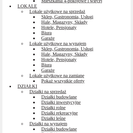
Mieszkania 4-pokojowe i więcej
LOKALE
Lokale użytkowe na sprzedaż
Sklep, Gastronomia, Usługi
Hale, Magazyny, Składy
Hotele, Pensjonaty
Biura
Garaże
Lokale użytkowe na wynajem
Sklep, Gastronomia, Usługi
Hale, Magazyny, Składy
Hotele, Pensjonaty
Biura
Garaże
Lokale użytkowe na zamianę
Pokaż wszystkie oferty
DZIAŁKI
Działki na sprzedaż
Działki budowlane
Działki inwestycyjne
Działki rolne
Działki rekreacyjne
Działki leśne
Działki na wynajem
Działki budowlane