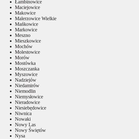
Łambinowice
Maciejowice
Makowice
Malerzowice Wielkie
Mańkowice
Markowice
Meszno
Mieszkowice
Mochów
Molestowice
Morów
Mostówka
Moszczanka
Myszowice
Nadziejów
Niedamirów
Niemodlin
Niemysłowice
Nieradowice
Niesiebędowice
Niwnica
Nowaki
Nowy Las
Nowy Świętów
Nysa