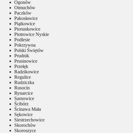
Ogonów
Otmuchów
Paczków
Pakosławice
Piątkowice
Piorunkowice
Piotrowice Nyskie
Podlesie
Pokrzywna
Polski Świętów
Prudnik
Prusinowice
Przełęk
Radzikowice
Regulice
Rudziczka
Rusocin
Rynarcice
Sarnowice
Ścibórz
Ścinawa Mała
Sękowice
Siestrzechowice
Skorochów
Skoroszyce