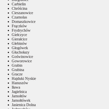
Carbielin
Chróścina
Cieszanowice
Czarnolas
Domaszkowice
Frączków
Frydrychów
Giełczyce
Gierałcice
Głebinów
Głogówek
Głuchołazy
Goświnowice
Goworowice
Grabin
Grabina
Gracze
Hajduki Nyskie
Hanuszów
Iława
Jagielnica
Jarnołtów
Jarnołtówek
Jasienica Dolna