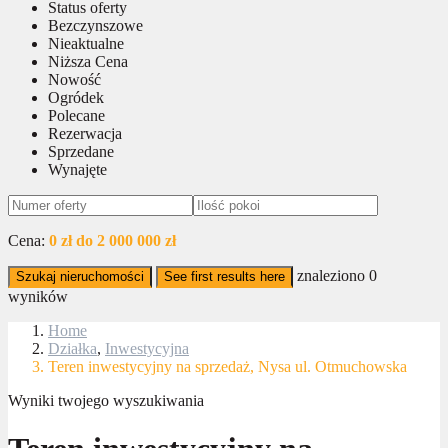
Status oferty
Bezczynszowe
Nieaktualne
Niższa Cena
Nowość
Ogródek
Polecane
Rezerwacja
Sprzedane
Wynajęte
Cena:
0 zł do 2 000 000 zł
znaleziono
0
Szukaj nieruchomości
See first results here
wyników
Home
Działka
,
Inwestycyjna
Teren inwestycyjny na sprzedaż, Nysa ul. Otmuchowska
Wyniki twojego wyszukiwania