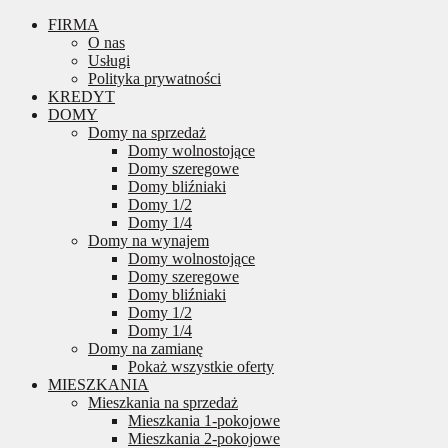
FIRMA
O nas
Usługi
Polityka prywatności
KREDYT
DOMY
Domy na sprzedaż
Domy wolnostojące
Domy szeregowe
Domy bliźniaki
Domy 1/2
Domy 1/4
Domy na wynajem
Domy wolnostojące
Domy szeregowe
Domy bliźniaki
Domy 1/2
Domy 1/4
Domy na zamianę
Pokaż wszystkie oferty
MIESZKANIA
Mieszkania na sprzedaż
Mieszkania 1-pokojowe
Mieszkania 2-pokojowe