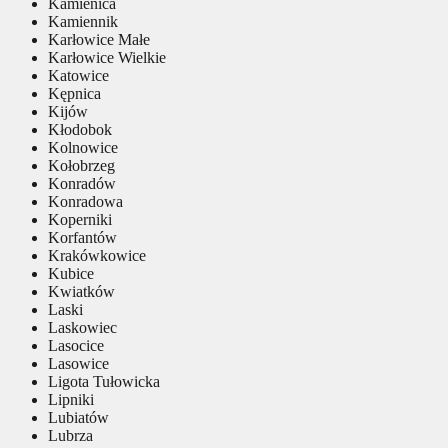
Kamienica
Kamiennik
Karłowice Małe
Karłowice Wielkie
Katowice
Kępnica
Kijów
Kłodobok
Kolnowice
Kołobrzeg
Konradów
Konradowa
Koperniki
Korfantów
Krakówkowice
Kubice
Kwiatków
Laski
Laskowiec
Lasocice
Lasowice
Ligota Tułowicka
Lipniki
Lubiatów
Lubrza