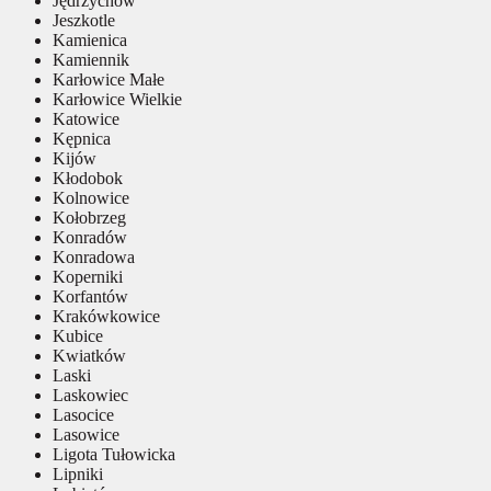
Jędrzychów
Jeszkotle
Kamienica
Kamiennik
Karłowice Małe
Karłowice Wielkie
Katowice
Kępnica
Kijów
Kłodobok
Kolnowice
Kołobrzeg
Konradów
Konradowa
Koperniki
Korfantów
Krakówkowice
Kubice
Kwiatków
Laski
Laskowiec
Lasocice
Lasowice
Ligota Tułowicka
Lipniki