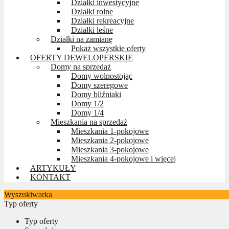
Działki inwestycyjne
Działki rolne
Działki rekreacyjne
Działki leśne
Działki na zamianę
Pokaż wszystkie oferty
OFERTY DEWELOPERSKIE
Domy na sprzedaż
Domy wolnostojąc
Domy szeregowe
Domy bliźniaki
Domy 1/2
Domy 1/4
Mieszkania na sprzedaż
Mieszkania 1-pokojowe
Mieszkania 2-pokojowe
Mieszkania 3-pokojowe
Mieszkania 4-pokojowe i więcej
ARTYKUŁY
KONTAKT
Wyszukiwarka
Typ oferty
Typ oferty