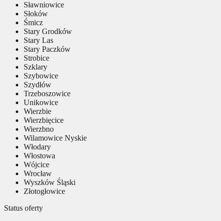
Sławniowice
Słoków
Śmicz
Stary Grodków
Stary Las
Stary Paczków
Strobice
Szklary
Szybowice
Szydłów
Trzeboszowice
Unikowice
Wierzbie
Wierzbięcice
Wierzbno
Wilamowice Nyskie
Włodary
Włostowa
Wójcice
Wrocław
Wyszków Śląski
Złotogłowice
Status oferty