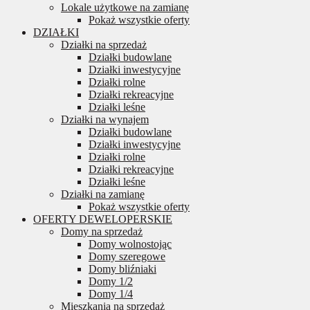
Lokale użytkowe na zamianę
Pokaż wszystkie oferty
DZIAŁKI
Działki na sprzedaż
Działki budowlane
Działki inwestycyjne
Działki rolne
Działki rekreacyjne
Działki leśne
Działki na wynajem
Działki budowlane
Działki inwestycyjne
Działki rolne
Działki rekreacyjne
Działki leśne
Działki na zamianę
Pokaż wszystkie oferty
OFERTY DEWELOPERSKIE
Domy na sprzedaż
Domy wolnostojąc
Domy szeregowe
Domy bliźniaki
Domy 1/2
Domy 1/4
Mieszkania na sprzedaż