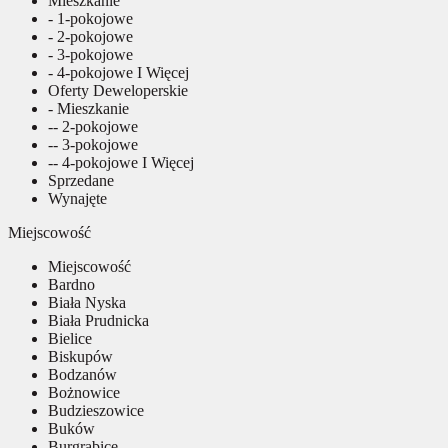
Mieszkanie
- 1-pokojowe
- 2-pokojowe
- 3-pokojowe
- 4-pokojowe I Więcej
Oferty Deweloperskie
- Mieszkanie
-- 2-pokojowe
-- 3-pokojowe
-- 4-pokojowe I Więcej
Sprzedane
Wynajęte
Miejscowość
Miejscowość
Bardno
Biała Nyska
Biała Prudnicka
Bielice
Biskupów
Bodzanów
Bożnowice
Budzieszowice
Buków
Burgrabice