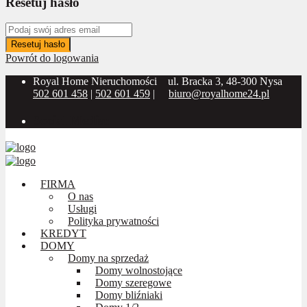
Resetuj hasło
Resetuj hasło
Powrót do logowania
Royal Home Nieruchomości
ul. Bracka 3, 48-300 Nysa
502 601 458
|
502 601 459
|
biuro@royalhome24.pl
Social Media:
FIRMA
O nas
Usługi
Polityka prywatności
KREDYT
DOMY
Domy na sprzedaż
Domy wolnostojące
Domy szeregowe
Domy bliźniaki