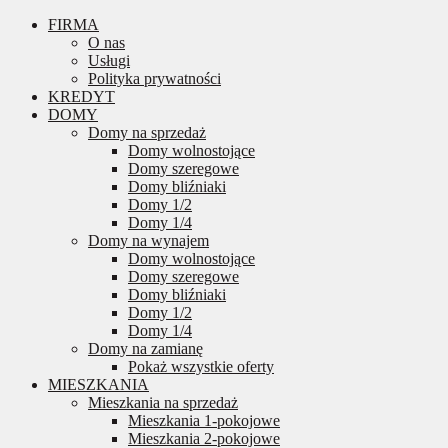
FIRMA
O nas
Usługi
Polityka prywatności
KREDYT
DOMY
Domy na sprzedaż
Domy wolnostojące
Domy szeregowe
Domy bliźniaki
Domy 1/2
Domy 1/4
Domy na wynajem
Domy wolnostojące
Domy szeregowe
Domy bliźniaki
Domy 1/2
Domy 1/4
Domy na zamianę
Pokaż wszystkie oferty
MIESZKANIA
Mieszkania na sprzedaż
Mieszkania 1-pokojowe
Mieszkania 2-pokojowe