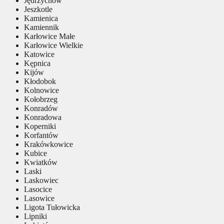
Jędrzychów
Jeszkotle
Kamienica
Kamiennik
Karłowice Małe
Karłowice Wielkie
Katowice
Kępnica
Kijów
Kłodobok
Kolnowice
Kołobrzeg
Konradów
Konradowa
Koperniki
Korfantów
Krakówkowice
Kubice
Kwiatków
Laski
Laskowiec
Lasocice
Lasowice
Ligota Tułowicka
Lipniki