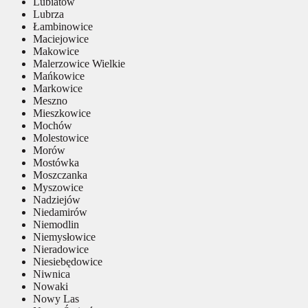
Lubiatów
Lubrza
Łambinowice
Maciejowice
Makowice
Malerzowice Wielkie
Mańkowice
Markowice
Meszno
Mieszkowice
Mochów
Molestowice
Morów
Mostówka
Moszczanka
Myszowice
Nadziejów
Niedamirów
Niemodlin
Niemysłowice
Nieradowice
Niesiebędowice
Niwnica
Nowaki
Nowy Las