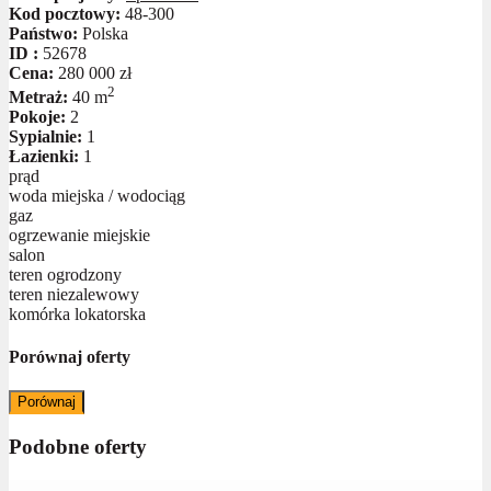
Kod pocztowy:
48-300
Państwo:
Polska
ID :
52678
Cena:
280 000 zł
2
Metraż:
40 m
Pokoje:
2
Sypialnie:
1
Łazienki:
1
prąd
woda miejska / wodociąg
gaz
ogrzewanie miejskie
salon
teren ogrodzony
teren niezalewowy
komórka lokatorska
Porównaj oferty
Porównaj
Podobne oferty