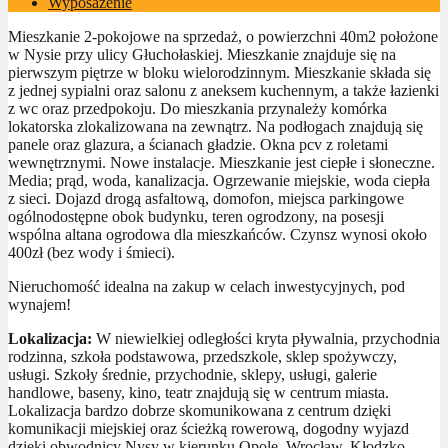
Wyposażenie
Mieszkanie 2-pokojowe na sprzedaż, o powierzchni 40m2 położone
w Nysie przy ulicy Głuchołaskiej. Mieszkanie znajduje się na
pierwszym piętrze w bloku wielorodzinnym. Mieszkanie składa się
z jednej sypialni oraz salonu z aneksem kuchennym, a także łazienki
z wc oraz przedpokoju. Do mieszkania przynależy komórka
lokatorska zlokalizowana na zewnątrz. Na podłogach znajdują się
panele oraz glazura, a ścianach gładzie. Okna pcv z roletami
wewnętrznymi. Nowe instalacje. Mieszkanie jest ciepłe i słoneczne.
Media; prąd, woda, kanalizacja. Ogrzewanie miejskie, woda ciepła
z sieci. Dojazd drogą asfaltową, domofon, miejsca parkingowe
ogólnodostępne obok budynku, teren ogrodzony, na posesji
wspólna altana ogrodowa dla mieszkańców. Czynsz wynosi około
400zł (bez wody i śmieci).
Nieruchomość idealna na zakup w celach inwestycyjnych, pod
wynajem!
Lokalizacja:
W niewielkiej odległości kryta pływalnia, przychodnia
rodzinna, szkoła podstawowa, przedszkole, sklep spożywczy,
usługi. Szkoły średnie, przychodnie, sklepy, usługi, galerie
handlowe, baseny, kino, teatr znajdują się w centrum miasta.
Lokalizacja bardzo dobrze skomunikowana z centrum dzięki
komunikacji miejskiej oraz ścieżką rowerową, dogodny wyjazd
dzięki obwodnicy Nysy w kierunku Opole, Wrocław, Kłodzko.