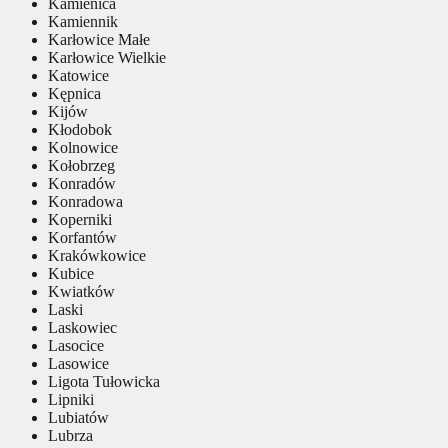
Kamienica
Kamiennik
Karłowice Małe
Karłowice Wielkie
Katowice
Kępnica
Kijów
Kłodobok
Kolnowice
Kołobrzeg
Konradów
Konradowa
Koperniki
Korfantów
Krakówkowice
Kubice
Kwiatków
Laski
Laskowiec
Lasocice
Lasowice
Ligota Tułowicka
Lipniki
Lubiatów
Lubrza