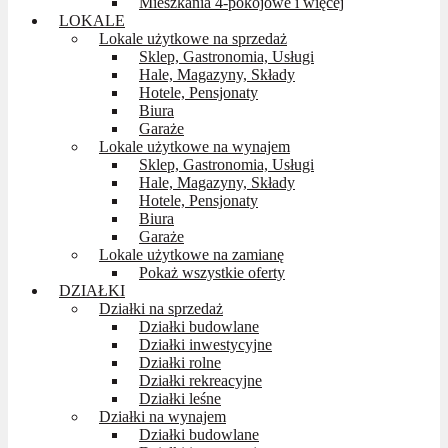
Mieszkania 4-pokojowe i więcej
LOKALE
Lokale użytkowe na sprzedaż
Sklep, Gastronomia, Usługi
Hale, Magazyny, Składy
Hotele, Pensjonaty
Biura
Garaże
Lokale użytkowe na wynajem
Sklep, Gastronomia, Usługi
Hale, Magazyny, Składy
Hotele, Pensjonaty
Biura
Garaże
Lokale użytkowe na zamianę
Pokaż wszystkie oferty
DZIAŁKI
Działki na sprzedaż
Działki budowlane
Działki inwestycyjne
Działki rolne
Działki rekreacyjne
Działki leśne
Działki na wynajem
Działki budowlane