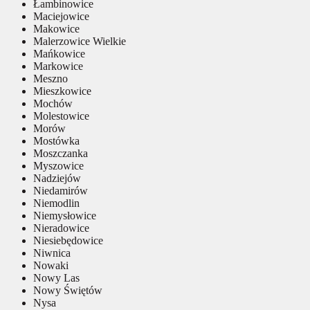
Łambinowice
Maciejowice
Makowice
Malerzowice Wielkie
Mańkowice
Markowice
Meszno
Mieszkowice
Mochów
Molestowice
Morów
Mostówka
Moszczanka
Myszowice
Nadziejów
Niedamirów
Niemodlin
Niemysłowice
Nieradowice
Niesiebędowice
Niwnica
Nowaki
Nowy Las
Nowy Świętów
Nysa