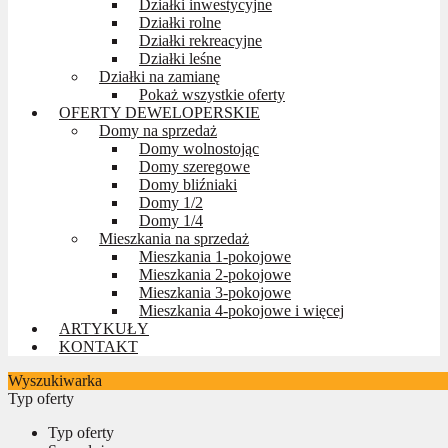
Działki inwestycyjne
Działki rolne
Działki rekreacyjne
Działki leśne
Działki na zamianę
Pokaż wszystkie oferty
OFERTY DEWELOPERSKIE
Domy na sprzedaż
Domy wolnostojąc
Domy szeregowe
Domy bliźniaki
Domy 1/2
Domy 1/4
Mieszkania na sprzedaż
Mieszkania 1-pokojowe
Mieszkania 2-pokojowe
Mieszkania 3-pokojowe
Mieszkania 4-pokojowe i więcej
ARTYKUŁY
KONTAKT
Wyszukiwarka
Typ oferty
Typ oferty