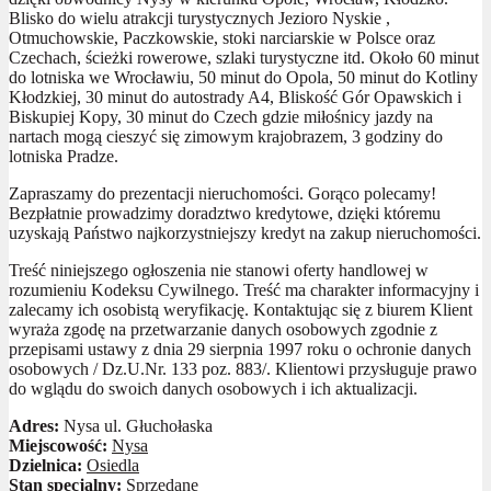
Blisko do wielu atrakcji turystycznych Jezioro Nyskie ,
Otmuchowskie, Paczkowskie, stoki narciarskie w Polsce oraz
Czechach, ścieżki rowerowe, szlaki turystyczne itd. Około 60 minut
do lotniska we Wrocławiu, 50 minut do Opola, 50 minut do Kotliny
Kłodzkiej, 30 minut do autostrady A4, Bliskość Gór Opawskich i
Biskupiej Kopy, 30 minut do Czech gdzie miłośnicy jazdy na
nartach mogą cieszyć się zimowym krajobrazem, 3 godziny do
lotniska Pradze.
Zapraszamy do prezentacji nieruchomości. Gorąco polecamy!
Bezpłatnie prowadzimy doradztwo kredytowe, dzięki któremu
uzyskają Państwo najkorzystniejszy kredyt na zakup nieruchomości.
Treść niniejszego ogłoszenia nie stanowi oferty handlowej w
rozumieniu Kodeksu Cywilnego. Treść ma charakter informacyjny i
zalecamy ich osobistą weryfikację. Kontaktując się z biurem Klient
wyraża zgodę na przetwarzanie danych osobowych zgodnie z
przepisami ustawy z dnia 29 sierpnia 1997 roku o ochronie danych
osobowych / Dz.U.Nr. 133 poz. 883/. Klientowi przysługuje prawo
do wglądu do swoich danych osobowych i ich aktualizacji.
Adres:
Nysa ul. Głuchołaska
Miejscowość:
Nysa
Dzielnica:
Osiedla
Stan specjalny:
Sprzedane