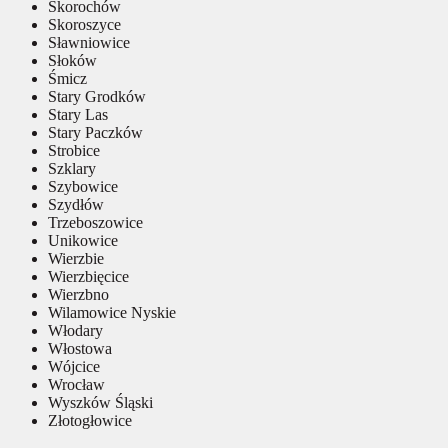
Skorochów
Skoroszyce
Sławniowice
Słoków
Śmicz
Stary Grodków
Stary Las
Stary Paczków
Strobice
Szklary
Szybowice
Szydłów
Trzeboszowice
Unikowice
Wierzbie
Wierzbięcice
Wierzbno
Wilamowice Nyskie
Włodary
Włostowa
Wójcice
Wrocław
Wyszków Śląski
Złotogłowice