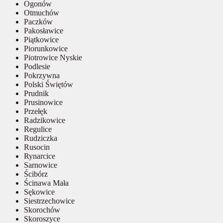
Ogonów
Otmuchów
Paczków
Pakosławice
Piątkowice
Piorunkowice
Piotrowice Nyskie
Podlesie
Pokrzywna
Polski Świętów
Prudnik
Prusinowice
Przełęk
Radzikowice
Regulice
Rudziczka
Rusocin
Rynarcice
Sarnowice
Ścibórz
Ścinawa Mała
Sękowice
Siestrzechowice
Skorochów
Skoroszyce