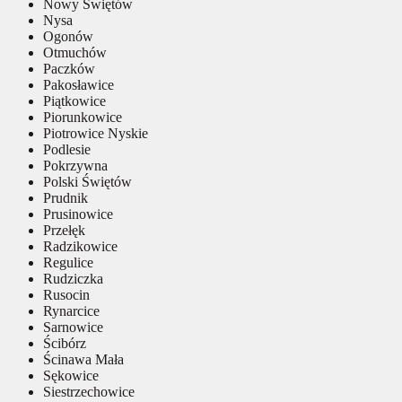
Nowy Świętów
Nysa
Ogonów
Otmuchów
Paczków
Pakosławice
Piątkowice
Piorunkowice
Piotrowice Nyskie
Podlesie
Pokrzywna
Polski Świętów
Prudnik
Prusinowice
Przełęk
Radzikowice
Regulice
Rudziczka
Rusocin
Rynarcice
Sarnowice
Ścibórz
Ścinawa Mała
Sękowice
Siestrzechowice