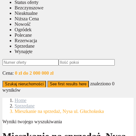
Status oferty
Bezczynszowe
Nieaktualne
Niższa Cena
Nowość
Ogródek
Polecane
Rezerwacja
Sprzedane
Wynajęte
Cena:
0 zł do 2 000 000 zł
znaleziono
0
Szukaj nieruchomości
See first results here
wyników
Home
Sprzedane
Mieszkanie na sprzedaż, Nysa ul. Głuchołaska
Wyniki twojego wyszukiwania