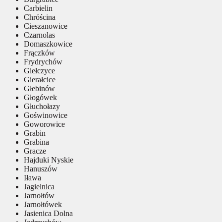
Carbielin
Chróścina
Cieszanowice
Czarnolas
Domaszkowice
Frączków
Frydrychów
Giełczyce
Gierałcice
Głebinów
Głogówek
Głuchołazy
Goświnowice
Goworowice
Grabin
Grabina
Gracze
Hajduki Nyskie
Hanuszów
Iława
Jagielnica
Jarnołtów
Jarnołtówek
Jasienica Dolna