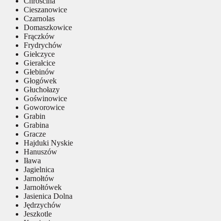
Chróścina
Cieszanowice
Czarnolas
Domaszkowice
Frączków
Frydrychów
Giełczyce
Gierałcice
Głebinów
Głogówek
Głuchołazy
Goświnowice
Goworowice
Grabin
Grabina
Gracze
Hajduki Nyskie
Hanuszów
Iława
Jagielnica
Jarnołtów
Jarnołtówek
Jasienica Dolna
Jędrzychów
Jeszkotle