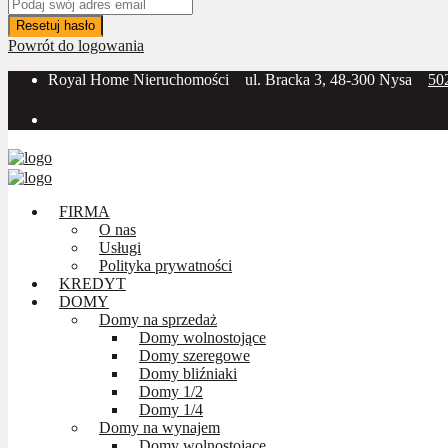
Resetuj hasło
Powrót do logowania
Royal Home Nieruchomości
ul. Bracka 3, 48-300 Nysa
50
Social Media:
FIRMA
O nas
Usługi
Polityka prywatności
KREDYT
DOMY
Domy na sprzedaż
Domy wolnostojące
Domy szeregowe
Domy bliźniaki
Domy 1/2
Domy 1/4
Domy na wynajem
Domy wolnostojące