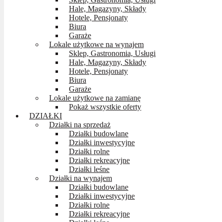
Hale, Magazyny, Składy
Hotele, Pensjonaty
Biura
Garaże
Lokale użytkowe na wynajem
Sklep, Gastronomia, Usługi
Hale, Magazyny, Składy
Hotele, Pensjonaty
Biura
Garaże
Lokale użytkowe na zamianę
Pokaż wszystkie oferty
DZIAŁKI
Działki na sprzedaż
Działki budowlane
Działki inwestycyjne
Działki rolne
Działki rekreacyjne
Działki leśne
Działki na wynajem
Działki budowlane
Działki inwestycyjne
Działki rolne
Działki rekreacyjne