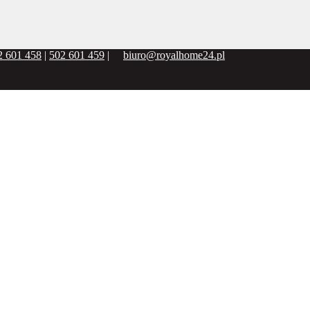
2 601 458
|
502 601 459
|
biuro@royalhome24.pl