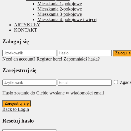
Mieszkania 1-pokojowe
Mieszkania 2-pokojowe
Mieszkania 3-pokojowe
Mieszkania 4-pokojowe i więcej
ARTYKUŁY
KONTAKT
Zaloguj się
Zaloguj s
Need an account? Register here!
Zapomniałeś hasła?
Zarejestruj się
Zgadz
Hasło zostanie do Ciebie wysłane w wiadomości email
Zarejestruj się
Back to Login
Resetuj hasło