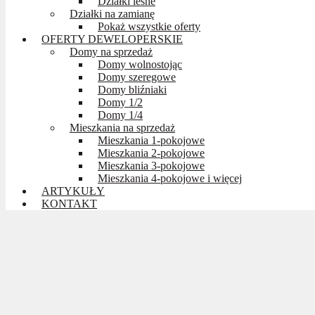
Działki leśne
Działki na zamianę
Pokaż wszystkie oferty
OFERTY DEWELOPERSKIE
Domy na sprzedaż
Domy wolnostojąc
Domy szeregowe
Domy bliźniaki
Domy 1/2
Domy 1/4
Mieszkania na sprzedaż
Mieszkania 1-pokojowe
Mieszkania 2-pokojowe
Mieszkania 3-pokojowe
Mieszkania 4-pokojowe i więcej
ARTYKUŁY
KONTAKT