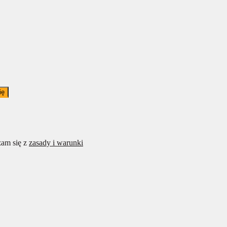
ię
am się z
zasady i warunki