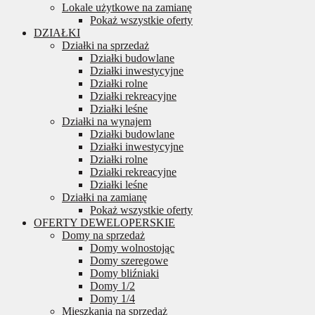
Lokale użytkowe na zamianę
Pokaż wszystkie oferty
DZIAŁKI
Działki na sprzedaż
Działki budowlane
Działki inwestycyjne
Działki rolne
Działki rekreacyjne
Działki leśne
Działki na wynajem
Działki budowlane
Działki inwestycyjne
Działki rolne
Działki rekreacyjne
Działki leśne
Działki na zamianę
Pokaż wszystkie oferty
OFERTY DEWELOPERSKIE
Domy na sprzedaż
Domy wolnostojąc
Domy szeregowe
Domy bliźniaki
Domy 1/2
Domy 1/4
Mieszkania na sprzedaż