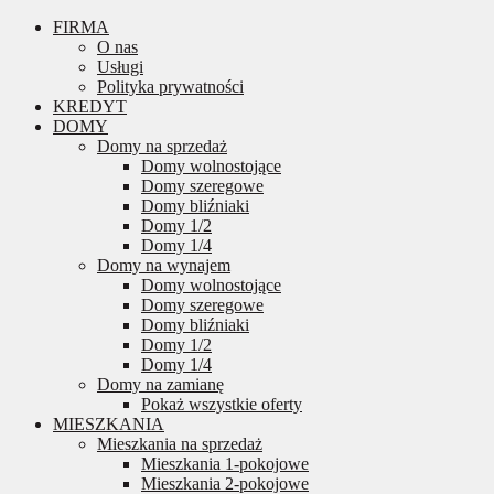
FIRMA
O nas
Usługi
Polityka prywatności
KREDYT
DOMY
Domy na sprzedaż
Domy wolnostojące
Domy szeregowe
Domy bliźniaki
Domy 1/2
Domy 1/4
Domy na wynajem
Domy wolnostojące
Domy szeregowe
Domy bliźniaki
Domy 1/2
Domy 1/4
Domy na zamianę
Pokaż wszystkie oferty
MIESZKANIA
Mieszkania na sprzedaż
Mieszkania 1-pokojowe
Mieszkania 2-pokojowe