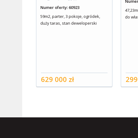
Numer 
Numer oferty: 60923
47,23m2
59m2, parter, 3 pokoje, ogródek,
do wła
duży taras, stan deweloperski
629 000 zł
299