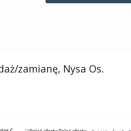
daż/zamianę, Nysa Os.
ktor C