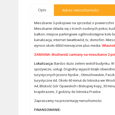
Opis
Adres nieruchomości
Mieszkanie 3-pokojowe na sprzedaż o powierzchni 6
Mieszkanie składa się z trzech osobnych pokoi, kuc
balkon, miejsce parkingowe ogólnodostępne koło bud
kanalizacja, internet światłowód, tv, domofon. Mie
wynosi około 600zł miesięcznie plus media.
Własnoś
ZAMIANA: Możliwość zamiany na mieszkanie 2 poko
Lokalizacja:
Bardzo dużo zieleni wokół budynku. W n
spożywcze, usługi. Dogodny wyjazd dzięki obwodnicy
turystycznych Jezioro Nyskie , Otmuchowskie, Paczko
turystyczne itd. Około 60 minut do lotniska we Wrocł
A4, Bliskość Gór Opawskich i Biskupiej Kopy, 30 min
krajobrazem, 3 godziny do lotniska Pradze.
Zapraszamy na prezentację nieruchomości.
FINANSOWANIE: