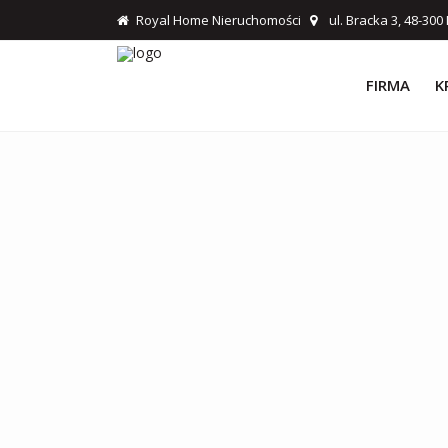
Royal Home Nieruchomości
ul. Bracka 3, 48-30
FIRMA
K