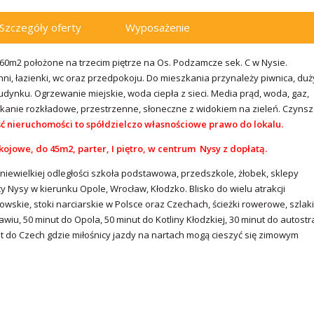
Szczegóły oferty
Wyposażenie
0m2 położone na trzecim piętrze na Os. Podzamcze sek. C w Nysie.
hni, łazienki, wc oraz przedpokoju. Do mieszkania przynależy piwnica, duż
ynku. Ogrzewanie miejskie, woda ciepła z sieci. Media prąd, woda, gaz,
szkanie rozkładowe, przestrzenne, słoneczne z widokiem na zieleń. Czynsz
ć nieruchomości to spółdzielczo własnościowe prawo do lokalu.
jowe, do 45m2, parter, I piętro, w centrum Nysy z dopłatą.
iewielkiej odległości szkoła podstawowa, przedszkole, żłobek, sklepy
 Nysy w kierunku Opole, Wrocław, Kłodzko. Blisko do wielu atrakcji
wskie, stoki narciarskie w Polsce oraz Czechach, ścieżki rowerowe, szlaki
awiu, 50 minut do Opola, 50 minut do Kotliny Kłodzkiej, 30 minut do autost
ut do Czech gdzie miłośnicy jazdy na nartach mogą cieszyć się zimowym