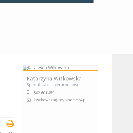
Katarzyna Witkowska
Specjalista ds. nieruchomości
502 601 459
kwitkowska@royalhome24.pl