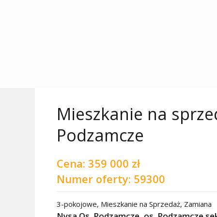
Mieszkanie na sprze
Podzamcze
Cena:
359 000 zł
Numer oferty: 59300
3-pokojowe
,
Mieszkanie
na
Sprzedaż
,
Zamiana
Nysa Os. Podzamcze,
os. Podzamcze se