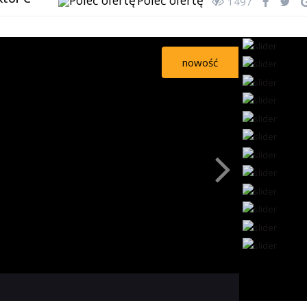
Poleć ofertę
1497
nowość