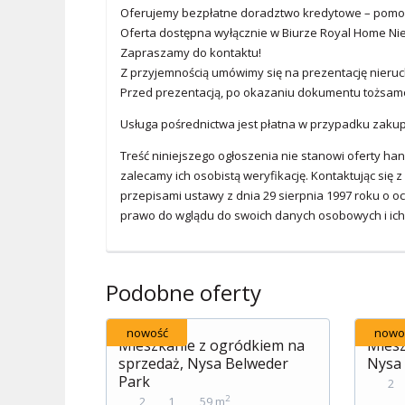
Oferujemy bezpłatne doradztwo kredytowe – pomoż
Oferta dostępna wyłącznie w Biurze Royal Home Ni
Zapraszamy do kontaktu!
Z przyjemnością umówimy się na prezentację nieruch
Przed prezentacją, po okazaniu dokumentu tożsam
Usługa pośrednictwa jest płatna w przypadku zaku
Treść niniejszego ogłoszenia nie stanowi oferty ha
zalecamy ich osobistą weryfikację. Kontaktując si
przepisami ustawy z dnia 29 sierpnia 1997 roku o oc
prawo do wglądu do swoich danych osobowych i ich a
Podobne oferty
nowość
nowo
Mieszkanie z ogródkiem na
Miesz
sprzedaż, Nysa Belweder
Nysa 
Park
2
2
2
1
59 m