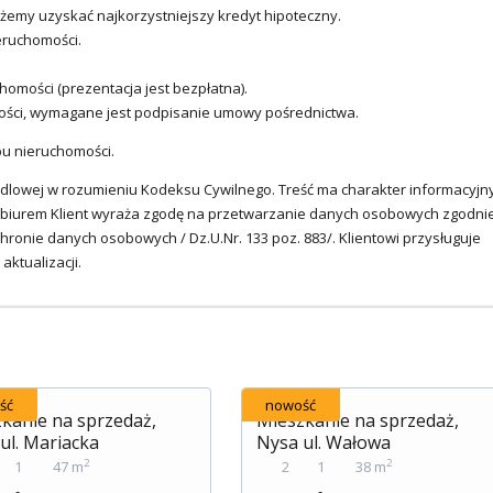
emy uzyskać najkorzystniejszy kredyt hipoteczny.
eruchomości.
omości (prezentacja jest bezpłatna).
ości, wymagane jest podpisanie umowy pośrednictwa.
pu nieruchomości.
ndlowej w rozumieniu Kodeksu Cywilnego. Treść ma charakter informacyjny
ę z biurem Klient wyraża zgodę na przetwarzanie danych osobowych zgodni
hronie danych osobowych / Dz.U.Nr. 133 poz. 883/. Klientowi przysługuje
ktualizacji.
ść
nowość
kanie na sprzedaż,
Mieszkanie na sprzedaż,
ul. Mariacka
Nysa ul. Wałowa
2
2
1
47 m
2
1
38 m