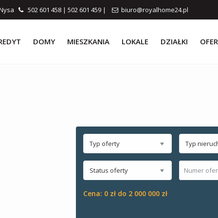
0 Nysa
502 601 458
|
502 601 459
|
biuro@royalhome24.pl
REDYT
DOMY
MIESZKANIA
LOKALE
DZIAŁKI
OFER
Typ oferty
Typ nieruc
Status oferty
Cena:
0 zł do 2 000 000 zł