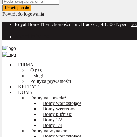
Resetuj hasło
Powrót do logowania
Royal Home Nieruchomości
ul. Bracka 3, 48-300 Nysa
50
Social Media:
FIRMA
O nas
Usługi
Polityka prywatności
KREDYT
DOMY
Domy na sprzedaż
Domy wolnostojące
Domy szeregowe
Domy bliźniaki
Domy 1/2
Domy 1/4
Domy na wynajem
Domy wolnostojące