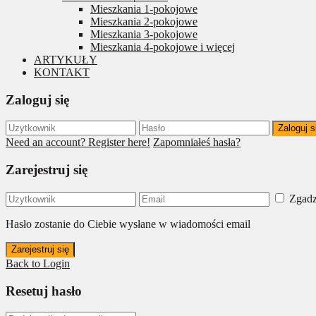
Mieszkania 1-pokojowe
Mieszkania 2-pokojowe
Mieszkania 3-pokojowe
Mieszkania 4-pokojowe i więcej
ARTYKUŁY
KONTAKT
Zaloguj się
Zaloguj s
Need an account? Register here!
Zapomniałeś hasła?
Zarejestruj się
Zgadz
Hasło zostanie do Ciebie wysłane w wiadomości email
Zarejestruj się
Back to Login
Resetuj hasło