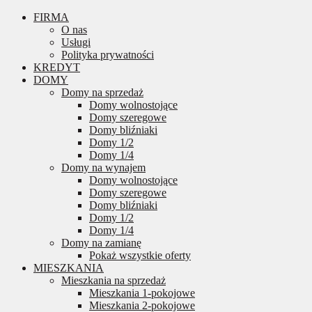
FIRMA
O nas
Usługi
Polityka prywatności
KREDYT
DOMY
Domy na sprzedaż
Domy wolnostojące
Domy szeregowe
Domy bliźniaki
Domy 1/2
Domy 1/4
Domy na wynajem
Domy wolnostojące
Domy szeregowe
Domy bliźniaki
Domy 1/2
Domy 1/4
Domy na zamianę
Pokaż wszystkie oferty
MIESZKANIA
Mieszkania na sprzedaż
Mieszkania 1-pokojowe
Mieszkania 2-pokojowe