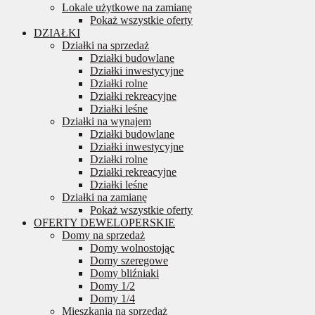
Lokale użytkowe na zamianę
Pokaż wszystkie oferty
DZIAŁKI
Działki na sprzedaż
Działki budowlane
Działki inwestycyjne
Działki rolne
Działki rekreacyjne
Działki leśne
Działki na wynajem
Działki budowlane
Działki inwestycyjne
Działki rolne
Działki rekreacyjne
Działki leśne
Działki na zamianę
Pokaż wszystkie oferty
OFERTY DEWELOPERSKIE
Domy na sprzedaż
Domy wolnostojąc
Domy szeregowe
Domy bliźniaki
Domy 1/2
Domy 1/4
Mieszkania na sprzedaż