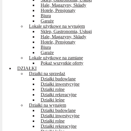
Hale, Magazyny, Składy
Hotele, Pensjonaty
Biura
Garaże
Lokale użytkowe na wynajem
Sklep, Gastronomia, Usługi
Hale, Magazyny, Składy
Hotele, Pensjonaty
Biura
Garaże
Lokale użytkowe na zamianę
Pokaż wszystkie oferty
DZIAŁKI
Działki na sprzedaż
Działki budowlane
Działki inwestycyjne
Działki rolne
Działki rekreacyjne
Działki leśne
Działki na wynajem
Działki budowlane
Działki inwestycyjne
Działki rolne
Działki rekreacyjne