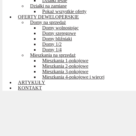
Działki leśne
Działki na zamianę
Pokaż wszystkie oferty
OFERTY DEWELOPERSKIE
Domy na sprzedaż
Domy wolnostojąc
Domy szeregowe
Domy bliźniaki
Domy 1/2
Domy 1/4
Mieszkania na sprzedaż
Mieszkania 1-pokojowe
Mieszkania 2-pokojowe
Mieszkania 3-pokojowe
Mieszkania 4-pokojowe i więcej
ARTYKUŁY
KONTAKT