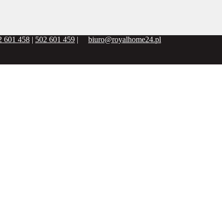
2 601 458
|
502 601 459
|
biuro@royalhome24.pl