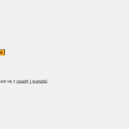
ię
am się z
zasady i warunki