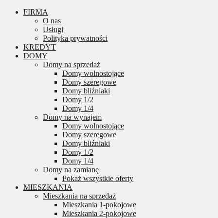
FIRMA
O nas
Usługi
Polityka prywatności
KREDYT
DOMY
Domy na sprzedaż
Domy wolnostojące
Domy szeregowe
Domy bliźniaki
Domy 1/2
Domy 1/4
Domy na wynajem
Domy wolnostojące
Domy szeregowe
Domy bliźniaki
Domy 1/2
Domy 1/4
Domy na zamianę
Pokaż wszystkie oferty
MIESZKANIA
Mieszkania na sprzedaż
Mieszkania 1-pokojowe
Mieszkania 2-pokojowe