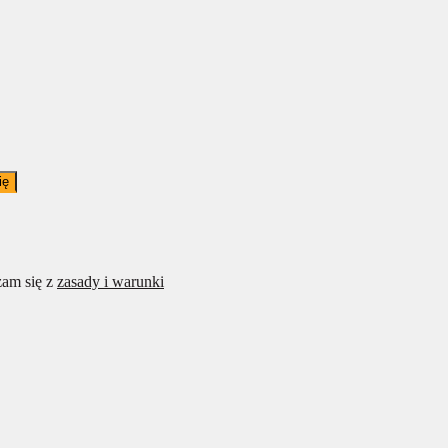
ię
am się z
zasady i warunki