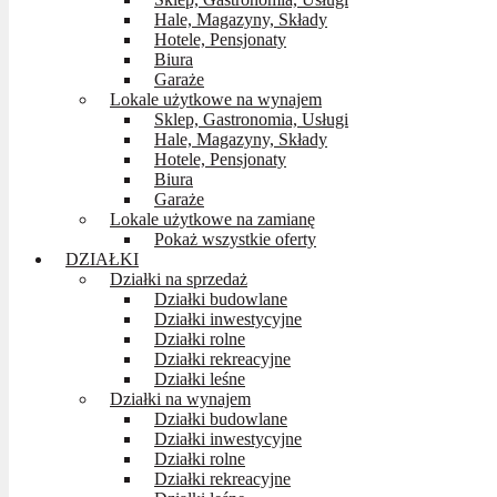
Hale, Magazyny, Składy
Hotele, Pensjonaty
Biura
Garaże
Lokale użytkowe na wynajem
Sklep, Gastronomia, Usługi
Hale, Magazyny, Składy
Hotele, Pensjonaty
Biura
Garaże
Lokale użytkowe na zamianę
Pokaż wszystkie oferty
DZIAŁKI
Działki na sprzedaż
Działki budowlane
Działki inwestycyjne
Działki rolne
Działki rekreacyjne
Działki leśne
Działki na wynajem
Działki budowlane
Działki inwestycyjne
Działki rolne
Działki rekreacyjne