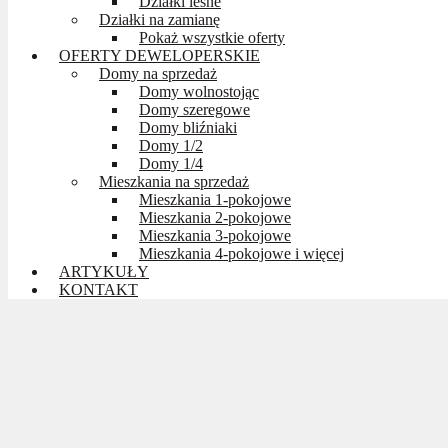
Działki leśne
Działki na zamianę
Pokaż wszystkie oferty
OFERTY DEWELOPERSKIE
Domy na sprzedaż
Domy wolnostojąc
Domy szeregowe
Domy bliźniaki
Domy 1/2
Domy 1/4
Mieszkania na sprzedaż
Mieszkania 1-pokojowe
Mieszkania 2-pokojowe
Mieszkania 3-pokojowe
Mieszkania 4-pokojowe i więcej
ARTYKUŁY
KONTAKT