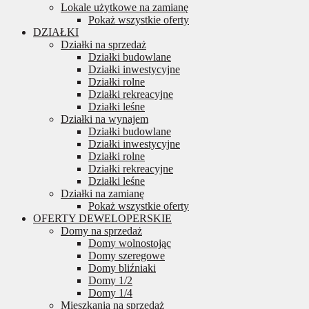
Lokale użytkowe na zamianę
Pokaż wszystkie oferty
DZIAŁKI
Działki na sprzedaż
Działki budowlane
Działki inwestycyjne
Działki rolne
Działki rekreacyjne
Działki leśne
Działki na wynajem
Działki budowlane
Działki inwestycyjne
Działki rolne
Działki rekreacyjne
Działki leśne
Działki na zamianę
Pokaż wszystkie oferty
OFERTY DEWELOPERSKIE
Domy na sprzedaż
Domy wolnostojąc
Domy szeregowe
Domy bliźniaki
Domy 1/2
Domy 1/4
Mieszkania na sprzedaż