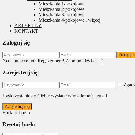
Mieszkania 1-pokojowe
Mieszkania 2-pokojowe
Mieszkania 3-pokojowe
Mieszkania 4-pokojowe i więcej
ARTYKUŁY
KONTAKT
Zaloguj się
Zaloguj s
Need an account? Register here!
Zapomniałeś hasła?
Zarejestruj się
Zgadz
Hasło zostanie do Ciebie wysłane w wiadomości email
Zarejestruj się
Back to Login
Resetuj hasło