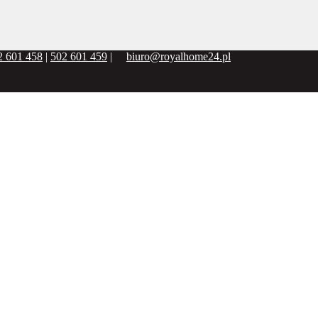
2 601 458
|
502 601 459
|
biuro@royalhome24.pl