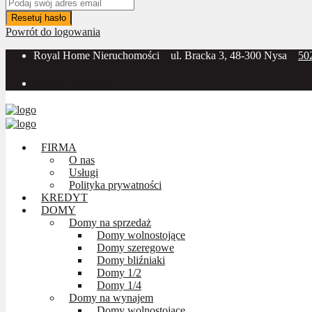
Resetuj hasło
Powrót do logowania
Royal Home Nieruchomości
ul. Bracka 3, 48-300 Nysa
50
Social Media:
FIRMA
O nas
Usługi
Polityka prywatności
KREDYT
DOMY
Domy na sprzedaż
Domy wolnostojące
Domy szeregowe
Domy bliźniaki
Domy 1/2
Domy 1/4
Domy na wynajem
Domy wolnostojące