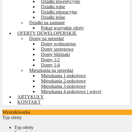
Działki inwestycyjne
Działki rolne
Działki rekreacyjne
Działki leśne
Działki na zamianę
Pokaż wszystkie oferty
OFERTY DEWELOPERSKIE
Domy na sprzedaż
Domy wolnostojąc
Domy szeregowe
Domy bliźniaki
Domy 1/2
Domy 1/4
Mieszkania na sprzedaż
Mieszkania 1-pokojowe
Mieszkania 2-pokojowe
Mieszkania 3-pokojowe
Mieszkania 4-pokojowe i więcej
ARTYKUŁY
KONTAKT
Wyszukiwarka
Typ oferty
Typ oferty