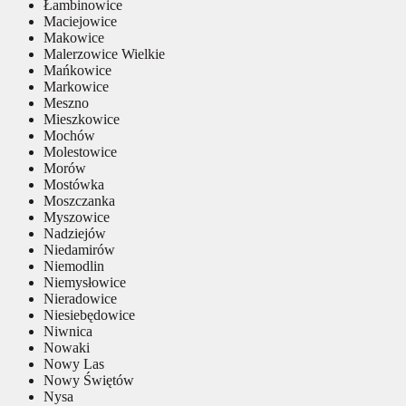
Łambinowice
Maciejowice
Makowice
Malerzowice Wielkie
Mańkowice
Markowice
Meszno
Mieszkowice
Mochów
Molestowice
Morów
Mostówka
Moszczanka
Myszowice
Nadziejów
Niedamirów
Niemodlin
Niemysłowice
Nieradowice
Niesiebędowice
Niwnica
Nowaki
Nowy Las
Nowy Świętów
Nysa