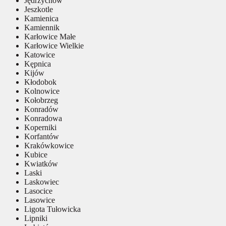
Jędrzychów
Jeszkotle
Kamienica
Kamiennik
Karłowice Małe
Karłowice Wielkie
Katowice
Kępnica
Kijów
Kłodobok
Kolnowice
Kołobrzeg
Konradów
Konradowa
Koperniki
Korfantów
Krakówkowice
Kubice
Kwiatków
Laski
Laskowiec
Lasocice
Lasowice
Ligota Tułowicka
Lipniki