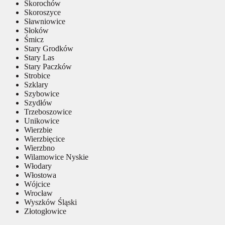
Skorochów
Skoroszyce
Sławniowice
Słoków
Śmicz
Stary Grodków
Stary Las
Stary Paczków
Strobice
Szklary
Szybowice
Szydłów
Trzeboszowice
Unikowice
Wierzbie
Wierzbięcice
Wierzbno
Wilamowice Nyskie
Włodary
Włostowa
Wójcice
Wrocław
Wyszków Śląski
Złotogłowice