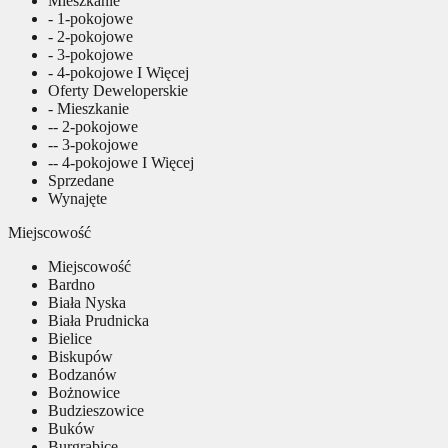
Mieszkanie
- 1-pokojowe
- 2-pokojowe
- 3-pokojowe
- 4-pokojowe I Więcej
Oferty Deweloperskie
- Mieszkanie
-- 2-pokojowe
-- 3-pokojowe
-- 4-pokojowe I Więcej
Sprzedane
Wynajęte
Miejscowość
Miejscowość
Bardno
Biała Nyska
Biała Prudnicka
Bielice
Biskupów
Bodzanów
Bożnowice
Budzieszowice
Buków
Burgrabice