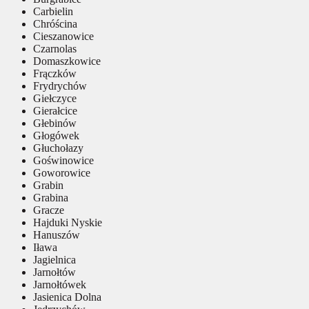
Carbielin
Chróścina
Cieszanowice
Czarnolas
Domaszkowice
Frączków
Frydrychów
Giełczyce
Gierałcice
Głebinów
Głogówek
Głuchołazy
Goświnowice
Goworowice
Grabin
Grabina
Gracze
Hajduki Nyskie
Hanuszów
Iława
Jagielnica
Jarnołtów
Jarnołtówek
Jasienica Dolna