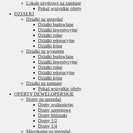
Lokale użytkowe na zamianę
Pokaż wszystkie oferty
DZIAŁKI
Działki na sprzedaż
Działki budowlane
Działki inwestycyjne
Działki rolne
Działki rekreacyjne
Działki leśne
Działki na wynajem
Działki budowlane
Działki inwestycyjne
Działki rolne
Działki rekreacyjne
Działki leśne
Działki na zamianę
Pokaż wszystkie oferty
OFERTY DEWELOPERSKIE
Domy na sprzedaż
Domy wolnostojąc
Domy szeregowe
Domy bliźniaki
Domy 1/2
Domy 1/4
Mieszkania na sprzedaż