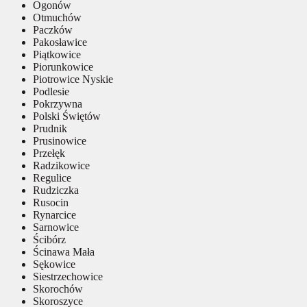
Ogonów
Otmuchów
Paczków
Pakosławice
Piątkowice
Piorunkowice
Piotrowice Nyskie
Podlesie
Pokrzywna
Polski Świętów
Prudnik
Prusinowice
Przełęk
Radzikowice
Regulice
Rudziczka
Rusocin
Rynarcice
Sarnowice
Ścibórz
Ścinawa Mała
Sękowice
Siestrzechowice
Skorochów
Skoroszyce