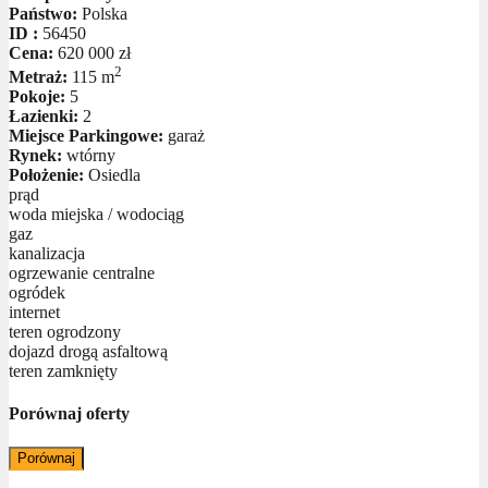
Państwo:
Polska
ID :
56450
Cena:
620 000 zł
2
Metraż:
115 m
Pokoje:
5
Łazienki:
2
Miejsce Parkingowe:
garaż
Rynek:
wtórny
Położenie:
Osiedla
prąd
woda miejska / wodociąg
gaz
kanalizacja
ogrzewanie centralne
ogródek
internet
teren ogrodzony
dojazd drogą asfaltową
teren zamknięty
Porównaj oferty
Porównaj