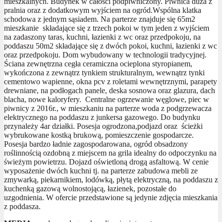
mieszkalnych. Budynek w całości podpiwniczony. Piwnica duża z
pralnia oraz z dodatkowym wyjściem na ogród.Wspólna klatka
schodowa z jednym sąsiadem. Na parterze znajduje się 65m2
mieszkanie składające się z trzech pokoi w tym jeden z wyjściem
na zadaszony taras, kuchni, łazienki z wc oraz przedpokoju, na
poddaszu 50m2 składające się z dwóch pokoi, kuchni, łazienki z wc
oraz przedpokoju. Dom wybudowany w technologii tradycyjnej.
Ściana zewnętrzna cegła ceramiczna ocieplona styropianem,
wykończona z zewnątrz tynkiem strukturalnym, wewnątrz tynki
cementowo wapienne, okna pcv z roletami wewnętrznymi, parapety
drewniane, na podłogach panele, deska sosnowa oraz glazura, dach
blacha, nowe kaloryfery. Centralne ogrzewanie węglowe, piec w
piwnicy z 2016r., w mieszkaniu na parterze woda z podgrzewacza
elektrycznego na poddaszu z junkersa gazowego. Do budynku
przynależy 4ar działki. Posesja ogrodzona,podjazd oraz ścieżki
wybrukowane kostką brukową, pomieszczenie gospodarcze.
Posesja bardzo ładnie zagospodarowana, ogród obsadzony
roślinnością ozdobną z miejscem na grila idealny do odpoczynku na
świeżym powietrzu. Dojazd oświetloną drogą asfaltową. W cenie
wyposażenie dwóch kuchni tj. na parterze zabudowa mebli ze
zmywarką, piekarnikiem, lodówką, płytą elektryczną, na poddaszu z
kuchenką gazową wolnostojącą, łazienek, pozostałe do
uzgodnienia. W ofercie przedstawione są jedynie zdjęcia mieszkania
z poddasza.