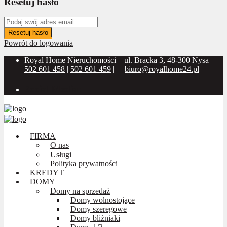
Resetuj hasło
Resetuj hasło
Powrót do logowania
Royal Home Nieruchomości
ul. Bracka 3, 48-300 Nysa
502 601 458
|
502 601 459
|
biuro@royalhome24.pl
Social Media:
FIRMA
O nas
Usługi
Polityka prywatności
KREDYT
DOMY
Domy na sprzedaż
Domy wolnostojące
Domy szeregowe
Domy bliźniaki