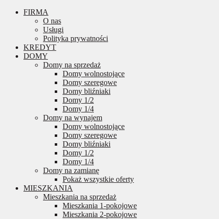
FIRMA
O nas
Usługi
Polityka prywatności
KREDYT
DOMY
Domy na sprzedaż
Domy wolnostojące
Domy szeregowe
Domy bliźniaki
Domy 1/2
Domy 1/4
Domy na wynajem
Domy wolnostojące
Domy szeregowe
Domy bliźniaki
Domy 1/2
Domy 1/4
Domy na zamianę
Pokaż wszystkie oferty
MIESZKANIA
Mieszkania na sprzedaż
Mieszkania 1-pokojowe
Mieszkania 2-pokojowe