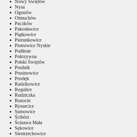
Nowy Świętów
Nysa
Ogonów
Otmuchów
Paczków
Pakosławice
Piątkowice
Piorunkowice
Piotrowice Nyskie
Podlesie
Pokrzywna
Polski Świętów
Prudnik
Prusinowice
Przełęk
Radzikowice
Regulice
Rudziczka
Rusocin
Rynarcice
Sarnowice
Ścibórz
Ścinawa Mała
Sękowice
Siestrzechowice