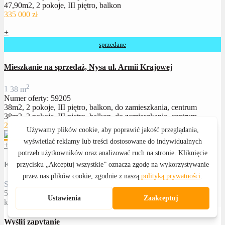
47,90m2, 2 pokoje, III piętro, balkon
335 000 zł
+
sprzedane
Mieszkanie na sprzedaż, Nysa ul. Armii Krajowej
2
1
38 m
Numer oferty: 59205
38m2, 2 pokoje, III piętro, balkon, do zamieszkania, centrum
38m2, 2 pokoje, III piętro, balkon, do zamieszkania, centrum
285 000 zł
+
Katarzyna Witkowska
Specjalista ds. nieruchomości
502 601 459
kwitkowska@royalhome24.pl
Wyślij zapytanie