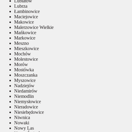
Lubiatów
Lubrza
Łambinowice
Maciejowice
Makowice
Malerzowice Wielkie
Mańkowice
Markowice
Meszno
Mieszkowice
Mochów
Molestowice
Morów
Mostówka
Moszczanka
Myszowice
Nadziejów
Niedamirów
Niemodlin
Niemysłowice
Nieradowice
Niesiebędowice
Niwnica
Nowaki
Nowy Las