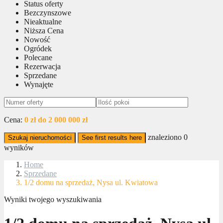
Status oferty
Bezczynszowe
Nieaktualne
Niższa Cena
Nowość
Ogródek
Polecane
Rezerwacja
Sprzedane
Wynajęte
Cena:
0 zł do 2 000 000 zł
znaleziono
0
Szukaj nieruchomości
See first results here
wyników
Home
Sprzedane
1/2 domu na sprzedaż, Nysa ul. Kwiatowa
Wyniki twojego wyszukiwania