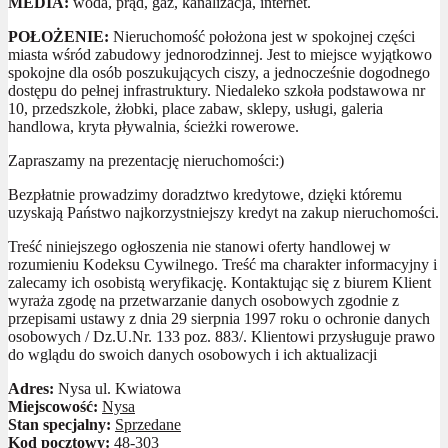
MEDIA:
woda, prąd, gaz, kanalizacja, internet.
POŁOŻENIE:
Nieruchomość położona jest w spokojnej części
miasta wśród zabudowy jednorodzinnej. Jest to miejsce wyjątkowo
spokojne dla osób poszukujących ciszy, a jednocześnie dogodnego
dostępu do pełnej infrastruktury. Niedaleko szkoła podstawowa nr
10, przedszkole, żłobki, place zabaw, sklepy, usługi, galeria
handlowa, kryta pływalnia, ścieżki rowerowe.
Zapraszamy na prezentację nieruchomości:)
Bezpłatnie prowadzimy doradztwo kredytowe, dzięki któremu
uzyskają Państwo najkorzystniejszy kredyt na zakup nieruchomości.
Treść niniejszego ogłoszenia nie stanowi oferty handlowej w
rozumieniu Kodeksu Cywilnego. Treść ma charakter informacyjny i
zalecamy ich osobistą weryfikację. Kontaktując się z biurem Klient
wyraża zgodę na przetwarzanie danych osobowych zgodnie z
przepisami ustawy z dnia 29 sierpnia 1997 roku o ochronie danych
osobowych / Dz.U.Nr. 133 poz. 883/. Klientowi przysługuje prawo
do wglądu do swoich danych osobowych i ich aktualizacji
Adres:
Nysa ul. Kwiatowa
Miejscowość:
Nysa
Stan specjalny:
Sprzedane
Kod pocztowy:
48-303