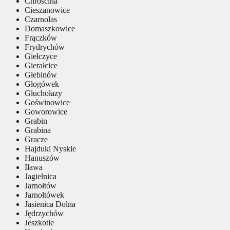
Chróścina
Cieszanowice
Czarnolas
Domaszkowice
Frączków
Frydrychów
Giełczyce
Gierałcice
Głebinów
Głogówek
Głuchołazy
Goświnowice
Goworowice
Grabin
Grabina
Gracze
Hajduki Nyskie
Hanuszów
Iława
Jagielnica
Jarnołtów
Jarnołtówek
Jasienica Dolna
Jędrzychów
Jeszkotle