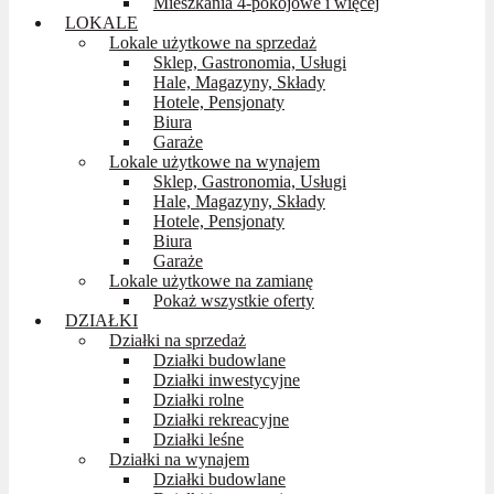
Mieszkania 4-pokojowe i więcej
LOKALE
Lokale użytkowe na sprzedaż
Sklep, Gastronomia, Usługi
Hale, Magazyny, Składy
Hotele, Pensjonaty
Biura
Garaże
Lokale użytkowe na wynajem
Sklep, Gastronomia, Usługi
Hale, Magazyny, Składy
Hotele, Pensjonaty
Biura
Garaże
Lokale użytkowe na zamianę
Pokaż wszystkie oferty
DZIAŁKI
Działki na sprzedaż
Działki budowlane
Działki inwestycyjne
Działki rolne
Działki rekreacyjne
Działki leśne
Działki na wynajem
Działki budowlane