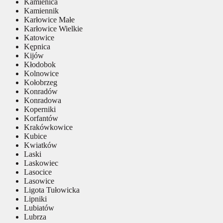
Kamienica
Kamiennik
Karłowice Małe
Karłowice Wielkie
Katowice
Kępnica
Kijów
Kłodobok
Kolnowice
Kołobrzeg
Konradów
Konradowa
Koperniki
Korfantów
Krakówkowice
Kubice
Kwiatków
Laski
Laskowiec
Lasocice
Lasowice
Ligota Tułowicka
Lipniki
Lubiatów
Lubrza