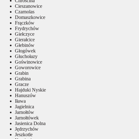
Chróścina
Cieszanowice
Czarnolas
Domaszkowice
Frączków
Frydrychów
Giełczyce
Gierałcice
Głebinów
Głogówek
Głuchołazy
Goświnowice
Goworowice
Grabin
Grabina
Gracze
Hajduki Nyskie
Hanuszów
Iława
Jagielnica
Jarnołtów
Jarnołtówek
Jasienica Dolna
Jędrzychów
Jeszkotle