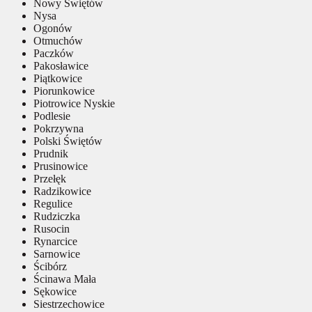
Nowy Świętów
Nysa
Ogonów
Otmuchów
Paczków
Pakosławice
Piątkowice
Piorunkowice
Piotrowice Nyskie
Podlesie
Pokrzywna
Polski Świętów
Prudnik
Prusinowice
Przełęk
Radzikowice
Regulice
Rudziczka
Rusocin
Rynarcice
Sarnowice
Ścibórz
Ścinawa Mała
Sękowice
Siestrzechowice