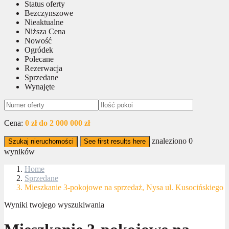
Status oferty
Bezczynszowe
Nieaktualne
Niższa Cena
Nowość
Ogródek
Polecane
Rezerwacja
Sprzedane
Wynajęte
Cena:
0 zł do 2 000 000 zł
znaleziono
0
Szukaj nieruchomości
See first results here
wyników
Home
Sprzedane
Mieszkanie 3-pokojowe na sprzedaż, Nysa ul. Kusocińskiego
Wyniki twojego wyszukiwania