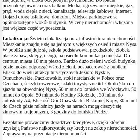
przynależy piwnica oraz balkon. Media; ogrzewanie miejskie, gaz,
prąd, woda ciepła z sieci, kanalizacja, telewizja kablowa, internet.
Dojazd drogą asfaltową, domofon. Miejsca parkingowe są
ogólnodostępne wokół budynku. W cenę nieruchomości wliczona
jest większa część wyposażenia.
Lokalizacja:
Świetna lokalizacja oraz infrastruktura nieruchomości.
Mieszkanie znajduje się na jednym z większych osiedli miasta Nysa.
W pobliżu znajduje się szkoła podstawowa, przedszkole, żłobek,
place zabaw, sklepy, usługi, na osiedlu komunikacja miejska. Do
centrum miasta 10 min pieszo. Bardzo dużo zieleni wokół budynku,
gdzie można odpocząć wśród zieleni, pospacerować z pupilem.
Blisko do wielu atrakcji turystycznych Jezioro Nyskie,
Otmuchowskie, Paczkowskie, stoki narciarskie w Polsce oraz
Czechach, ścieżki rowerowe, szlaki turystyczne itd. Około 5km do
zjazdu na obwodnicę Nysy, 60 minut do lotniska we Wrocławiu, 50
minut do Opola, 50 minut do Kotliny Kłodzkiej, 30 minut do
autostrady A4, Bliskość Gór Opawskich i Biskupiej Kopy, 30 minut
do Czech gdzie miłośnicy jazdy na nartach mogą cieszyć się
zimowym krajobrazem, 3 godziny do lotniska Pradze.
Bezpłatnie prowadzimy doradztwo kredytowe, dzięki któremu
uzyskają Państwo najkorzystniejszy kredyt na zakup nieruchomości.
Zapraszamy na prezentację nieruchomości.