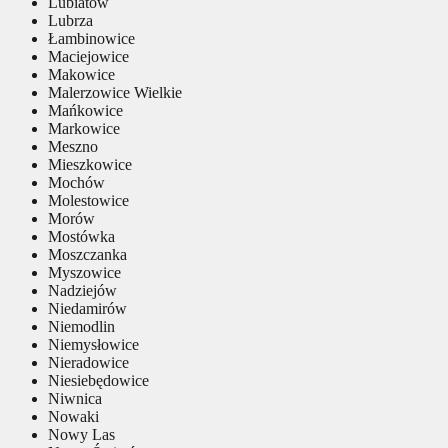
Lubiatów
Lubrza
Łambinowice
Maciejowice
Makowice
Malerzowice Wielkie
Mańkowice
Markowice
Meszno
Mieszkowice
Mochów
Molestowice
Morów
Mostówka
Moszczanka
Myszowice
Nadziejów
Niedamirów
Niemodlin
Niemysłowice
Nieradowice
Niesiebędowice
Niwnica
Nowaki
Nowy Las