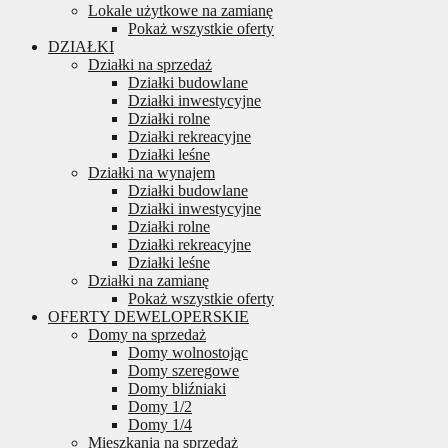
Lokale użytkowe na zamianę
Pokaż wszystkie oferty
DZIAŁKI
Działki na sprzedaż
Działki budowlane
Działki inwestycyjne
Działki rolne
Działki rekreacyjne
Działki leśne
Działki na wynajem
Działki budowlane
Działki inwestycyjne
Działki rolne
Działki rekreacyjne
Działki leśne
Działki na zamianę
Pokaż wszystkie oferty
OFERTY DEWELOPERSKIE
Domy na sprzedaż
Domy wolnostojąc
Domy szeregowe
Domy bliźniaki
Domy 1/2
Domy 1/4
Mieszkania na sprzedaż