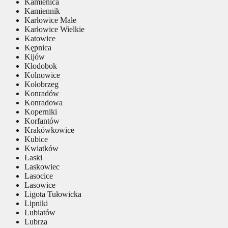
Kamienica
Kamiennik
Karłowice Małe
Karłowice Wielkie
Katowice
Kępnica
Kijów
Kłodobok
Kolnowice
Kołobrzeg
Konradów
Konradowa
Koperniki
Korfantów
Krakówkowice
Kubice
Kwiatków
Laski
Laskowiec
Lasocice
Lasowice
Ligota Tułowicka
Lipniki
Lubiatów
Lubrza