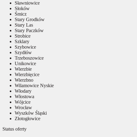
Sławniowice
Słoków
Śmicz
Stary Grodków
Stary Las
Stary Paczków
Strobice
Szklary
Szybowice
Szydłów
Trzeboszowice
Unikowice
Wierzbie
Wierzbięcice
Wierzbno
Wilamowice Nyskie
Włodary
Włostowa
Wójcice
Wrocław
Wyszków Śląski
Złotogłowice
Status oferty