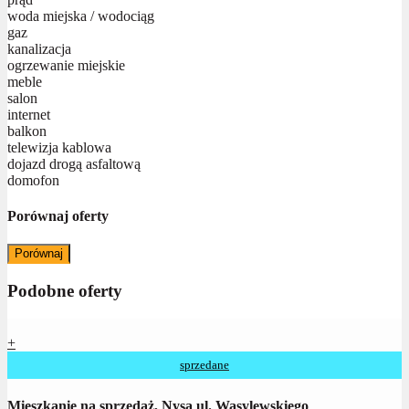
woda miejska / wodociąg
gaz
kanalizacja
ogrzewanie miejskie
meble
salon
internet
balkon
telewizja kablowa
dojazd drogą asfaltową
domofon
Porównaj oferty
Porównaj
Podobne oferty
+
sprzedane
Mieszkanie na sprzedaż, Nysa ul. Wasylewskiego