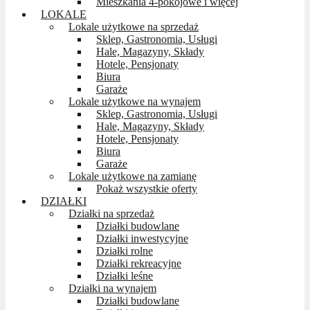
Mieszkania 4-pokojowe i więcej
LOKALE
Lokale użytkowe na sprzedaż
Sklep, Gastronomia, Usługi
Hale, Magazyny, Składy
Hotele, Pensjonaty
Biura
Garaże
Lokale użytkowe na wynajem
Sklep, Gastronomia, Usługi
Hale, Magazyny, Składy
Hotele, Pensjonaty
Biura
Garaże
Lokale użytkowe na zamianę
Pokaż wszystkie oferty
DZIAŁKI
Działki na sprzedaż
Działki budowlane
Działki inwestycyjne
Działki rolne
Działki rekreacyjne
Działki leśne
Działki na wynajem
Działki budowlane