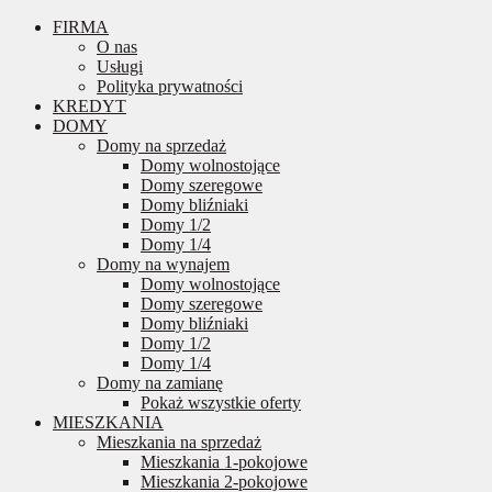
FIRMA
O nas
Usługi
Polityka prywatności
KREDYT
DOMY
Domy na sprzedaż
Domy wolnostojące
Domy szeregowe
Domy bliźniaki
Domy 1/2
Domy 1/4
Domy na wynajem
Domy wolnostojące
Domy szeregowe
Domy bliźniaki
Domy 1/2
Domy 1/4
Domy na zamianę
Pokaż wszystkie oferty
MIESZKANIA
Mieszkania na sprzedaż
Mieszkania 1-pokojowe
Mieszkania 2-pokojowe