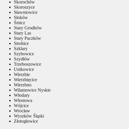
Skorochów
Skoroszyce
Sławniowice
Słoków
Śmicz
Stary Grodków
Stary Las
Stary Paczków
Strobice
Szklary
Szybowice
Szydłów
Trzeboszowice
Unikowice
Wierzbie
Wierzbięcice
Wierzbno
Wilamowice Nyskie
Włodary
Włostowa
Wójcice
Wrocław
Wyszków Śląski
Złotogłowice