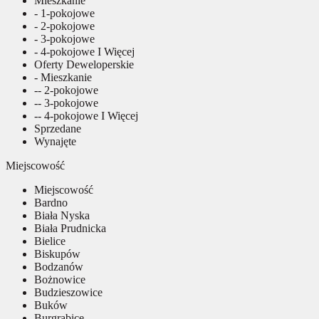
Mieszkanie
- 1-pokojowe
- 2-pokojowe
- 3-pokojowe
- 4-pokojowe I Więcej
Oferty Deweloperskie
- Mieszkanie
-- 2-pokojowe
-- 3-pokojowe
-- 4-pokojowe I Więcej
Sprzedane
Wynajęte
Miejscowość
Miejscowość
Bardno
Biała Nyska
Biała Prudnicka
Bielice
Biskupów
Bodzanów
Bożnowice
Budzieszowice
Buków
Burgrabice