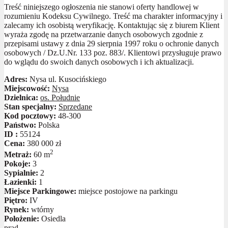
Treść niniejszego ogłoszenia nie stanowi oferty handlowej w
rozumieniu Kodeksu Cywilnego. Treść ma charakter informacyjny i
zalecamy ich osobistą weryfikację. Kontaktując się z biurem Klient
wyraża zgodę na przetwarzanie danych osobowych zgodnie z
przepisami ustawy z dnia 29 sierpnia 1997 roku o ochronie danych
osobowych / Dz.U.Nr. 133 poz. 883/. Klientowi przysługuje prawo
do wglądu do swoich danych osobowych i ich aktualizacji.
Adres:
Nysa ul. Kusocińskiego
Miejscowość:
Nysa
Dzielnica:
os. Południe
Stan specjalny:
Sprzedane
Kod pocztowy:
48-300
Państwo:
Polska
ID :
55124
Cena:
380 000 zł
2
Metraż:
60 m
Pokoje:
3
Sypialnie:
2
Łazienki:
1
Miejsce Parkingowe:
miejsce postojowe na parkingu
Piętro:
IV
Rynek:
wtórny
Położenie:
Osiedla
prąd