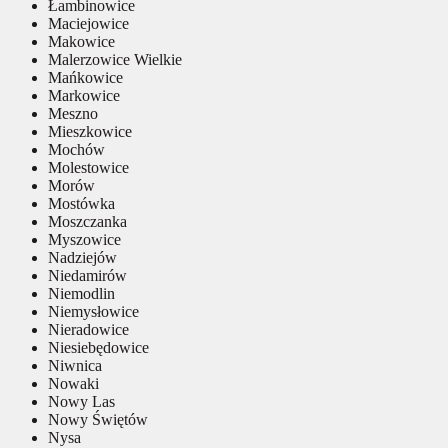
Łambinowice
Maciejowice
Makowice
Malerzowice Wielkie
Mańkowice
Markowice
Meszno
Mieszkowice
Mochów
Molestowice
Morów
Mostówka
Moszczanka
Myszowice
Nadziejów
Niedamirów
Niemodlin
Niemysłowice
Nieradowice
Niesiebędowice
Niwnica
Nowaki
Nowy Las
Nowy Świętów
Nysa