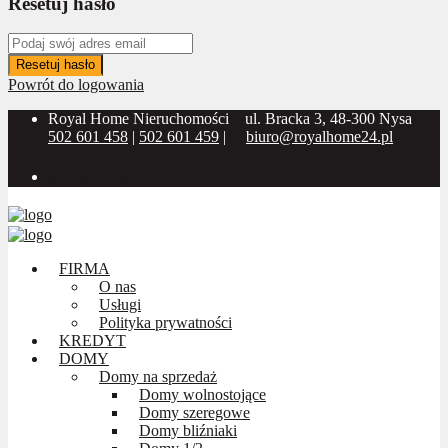
Resetuj hasło
Resetuj hasło
Powrót do logowania
Royal Home Nieruchomości
ul. Bracka 3, 48-300 Nysa
502 601 458
|
502 601 459
|
biuro@royalhome24.pl
Social Media:
FIRMA
O nas
Usługi
Polityka prywatności
KREDYT
DOMY
Domy na sprzedaż
Domy wolnostojące
Domy szeregowe
Domy bliźniaki