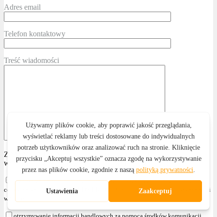
Adres email
Telefon kontaktowy
Treść wiadomości
ZAMAWIAJĄCY, będąc poinformowanym o możliwości
wycofania zgody w każdym czasie, wyraża zgodę na:
przetwarzanie swoich danych osobowych i wykorzystanie tych danych do
celów marketingowych PRZEDSIĘBIORCY, zgodnie z przepisami wskazanymi
w § 4 ust. 2
otrzymywanie informacji handlowych za pomocą środków komunikacji