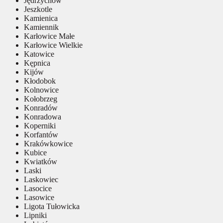
Jędrzychów
Jeszkotle
Kamienica
Kamiennik
Karłowice Małe
Karłowice Wielkie
Katowice
Kępnica
Kijów
Kłodobok
Kolnowice
Kołobrzeg
Konradów
Konradowa
Koperniki
Korfantów
Krakówkowice
Kubice
Kwiatków
Laski
Laskowiec
Lasocice
Lasowice
Ligota Tułowicka
Lipniki