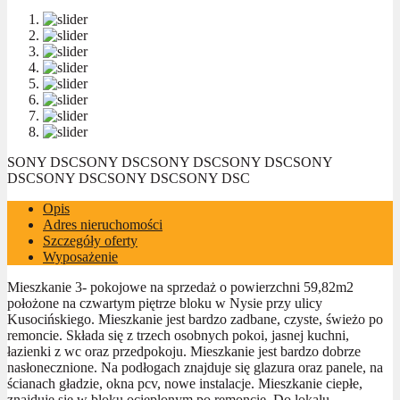
SONY DSC
SONY DSC
SONY DSC
SONY DSC
SONY
DSC
SONY DSC
SONY DSC
SONY DSC
Opis
Adres nieruchomości
Szczegóły oferty
Wyposażenie
Mieszkanie 3- pokojowe na sprzedaż o powierzchni 59,82m2
położone na czwartym piętrze bloku w Nysie przy ulicy
Kusocińskiego. Mieszkanie jest bardzo zadbane, czyste, świeżo po
remoncie. Składa się z trzech osobnych pokoi, jasnej kuchni,
łazienki z wc oraz przedpokoju. Mieszkanie jest bardzo dobrze
nasłonecznione. Na podłogach znajduje się glazura oraz panele, na
ścianach gładzie, okna pcv, nowe instalacje. Mieszkanie ciepłe,
znajduje się w bloku ocieplonym po remoncie. Do lokalu