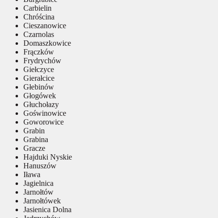
Carbielin
Chróścina
Cieszanowice
Czarnolas
Domaszkowice
Frączków
Frydrychów
Giełczyce
Gierałcice
Głebinów
Głogówek
Głuchołazy
Goświnowice
Goworowice
Grabin
Grabina
Gracze
Hajduki Nyskie
Hanuszów
Iława
Jagielnica
Jarnołtów
Jarnołtówek
Jasienica Dolna