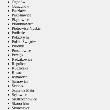
Ogonów
Otmuchów
Paczków
Pakosławice
Piątkowice
Piorunkowice
Piotrowice Nyskie
Podlesie
Pokrzywna
Polski Świętów
Prudnik
Prusinowice
Przełęk
Radzikowice
Regulice
Rudziczka
Rusocin
Rynarcice
Sarnowice
Ścibórz
Ścinawa Mała
Sękowice
Siestrzechowice
Skorochów
Skoroszyce