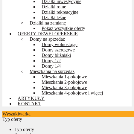
Działki inwestycyjne
Działki rolne
Działki rekreacyjne
Działki leśne
Działki na zamianę
Pokaż wszystkie oferty
OFERTY DEWELOPERSKIE
Domy na sprzedaż
Domy wolnostojąc
Domy szeregowe
Domy bliźniaki
Domy 1/2
Domy 1/4
Mieszkania na sprzedaż
Mieszkania 1-pokojowe
Mieszkania 2-pokojowe
Mieszkania 3-pokojowe
Mieszkania 4-pokojowe i więcej
ARTYKUŁY
KONTAKT
Wyszukiwarka
Typ oferty
Typ oferty