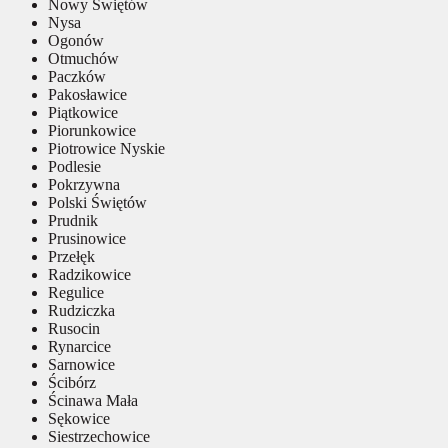
Nowy Świętów
Nysa
Ogonów
Otmuchów
Paczków
Pakosławice
Piątkowice
Piorunkowice
Piotrowice Nyskie
Podlesie
Pokrzywna
Polski Świętów
Prudnik
Prusinowice
Przełęk
Radzikowice
Regulice
Rudziczka
Rusocin
Rynarcice
Sarnowice
Ścibórz
Ścinawa Mała
Sękowice
Siestrzechowice