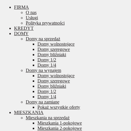
FIRMA
O nas
Usługi
Polityka prywatności
KREDYT
DOMY
Domy na sprzedaż
Domy wolnostojące
Domy szeregowe
Domy bliźniaki
Domy 1/2
Domy 1/4
Domy na wynajem
Domy wolnostojące
Domy szeregowe
Domy bliźniaki
Domy 1/2
Domy 1/4
Domy na zamianę
Pokaż wszystkie oferty
MIESZKANIA
Mieszkania na sprzedaż
Mieszkania 1-pokojowe
Mieszkania 2-pokojowe