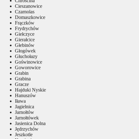
Chróścina
Cieszanowice
Czarnolas
Domaszkowice
Frączków
Frydrychów
Giełczyce
Gierałcice
Głebinów
Głogówek
Głuchołazy
Goświnowice
Goworowice
Grabin
Grabina
Gracze
Hajduki Nyskie
Hanuszów
Iława
Jagielnica
Jarnołtów
Jarnołtówek
Jasienica Dolna
Jędrzychów
Jeszkotle