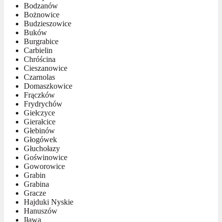
Bodzanów
Bożnowice
Budzieszowice
Buków
Burgrabice
Carbielin
Chróścina
Cieszanowice
Czarnolas
Domaszkowice
Frączków
Frydrychów
Giełczyce
Gierałcice
Głebinów
Głogówek
Głuchołazy
Goświnowice
Goworowice
Grabin
Grabina
Gracze
Hajduki Nyskie
Hanuszów
Iława