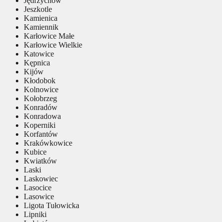
Jędrzychów
Jeszkotle
Kamienica
Kamiennik
Karłowice Małe
Karłowice Wielkie
Katowice
Kępnica
Kijów
Kłodobok
Kolnowice
Kołobrzeg
Konradów
Konradowa
Koperniki
Korfantów
Krakówkowice
Kubice
Kwiatków
Laski
Laskowiec
Lasocice
Lasowice
Ligota Tułowicka
Lipniki