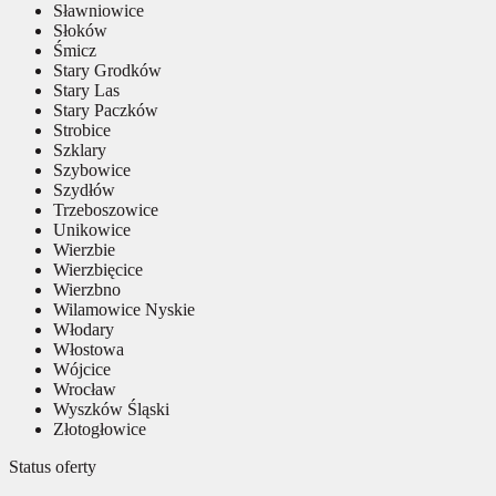
Sławniowice
Słoków
Śmicz
Stary Grodków
Stary Las
Stary Paczków
Strobice
Szklary
Szybowice
Szydłów
Trzeboszowice
Unikowice
Wierzbie
Wierzbięcice
Wierzbno
Wilamowice Nyskie
Włodary
Włostowa
Wójcice
Wrocław
Wyszków Śląski
Złotogłowice
Status oferty