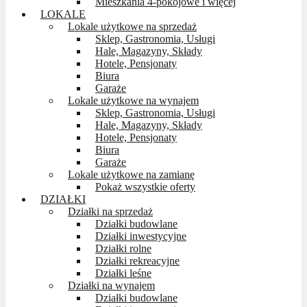
Mieszkania 4-pokojowe i więcej
LOKALE
Lokale użytkowe na sprzedaż
Sklep, Gastronomia, Usługi
Hale, Magazyny, Składy
Hotele, Pensjonaty
Biura
Garaże
Lokale użytkowe na wynajem
Sklep, Gastronomia, Usługi
Hale, Magazyny, Składy
Hotele, Pensjonaty
Biura
Garaże
Lokale użytkowe na zamianę
Pokaż wszystkie oferty
DZIAŁKI
Działki na sprzedaż
Działki budowlane
Działki inwestycyjne
Działki rolne
Działki rekreacyjne
Działki leśne
Działki na wynajem
Działki budowlane