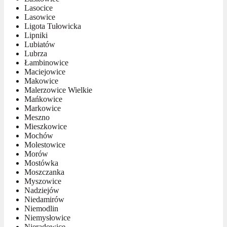
Lasocice
Lasowice
Ligota Tułowicka
Lipniki
Lubiatów
Lubrza
Łambinowice
Maciejowice
Makowice
Malerzowice Wielkie
Mańkowice
Markowice
Meszno
Mieszkowice
Mochów
Molestowice
Morów
Mostówka
Moszczanka
Myszowice
Nadziejów
Niedamirów
Niemodlin
Niemysłowice
Nieradowice