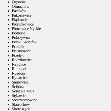
Ogonów
Otmuchów
Paczków
Pakosławice
Piątkowice
Piorunkowice
Piotrowice Nyskie
Podlesie
Pokrzywna
Polski Świętów
Prudnik
Prusinowice
Przełęk
Radzikowice
Regulice
Rudziczka
Rusocin
Rynarcice
Sarnowice
Ścibórz
Ścinawa Mała
Sękowice
Siestrzechowice
Skorochów
Skoroszyce