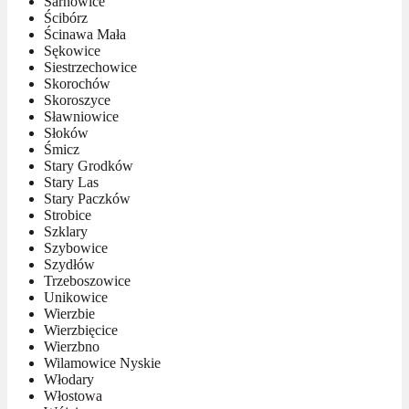
Sarnowice
Ścibórz
Ścinawa Mała
Sękowice
Siestrzechowice
Skorochów
Skoroszyce
Sławniowice
Słoków
Śmicz
Stary Grodków
Stary Las
Stary Paczków
Strobice
Szklary
Szybowice
Szydłów
Trzeboszowice
Unikowice
Wierzbie
Wierzbięcice
Wierzbno
Wilamowice Nyskie
Włodary
Włostowa