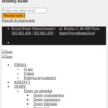
Resetuj hasło
Resetuj hasło
Powrót do logowania
Royal Home Nieruchomości
ul. Bracka 3, 48-300 Nysa
502 601 458
|
502 601 459
|
biuro@royalhome24.pl
Social Media:
FIRMA
O nas
Usługi
Polityka prywatności
KREDYT
DOMY
Domy na sprzedaż
Domy wolnostojące
Domy szeregowe
Domy bliźniaki