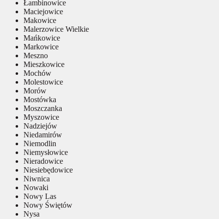
Łambinowice
Maciejowice
Makowice
Malerzowice Wielkie
Mańkowice
Markowice
Meszno
Mieszkowice
Mochów
Molestowice
Morów
Mostówka
Moszczanka
Myszowice
Nadziejów
Niedamirów
Niemodlin
Niemysłowice
Nieradowice
Niesiebędowice
Niwnica
Nowaki
Nowy Las
Nowy Świętów
Nysa