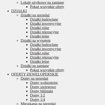
Lokale użytkowe na zamianę
Pokaż wszystkie oferty
DZIAŁKI
Działki na sprzedaż
Działki budowlane
Działki inwestycyjne
Działki rolne
Działki rekreacyjne
Działki leśne
Działki na wynajem
Działki budowlane
Działki inwestycyjne
Działki rolne
Działki rekreacyjne
Działki leśne
Działki na zamianę
Pokaż wszystkie oferty
OFERTY DEWELOPERSKIE
Domy na sprzedaż
Domy wolnostojąc
Domy szeregowe
Domy bliźniaki
Domy 1/2
Domy 1/4
Mieszkania na sprzedaż