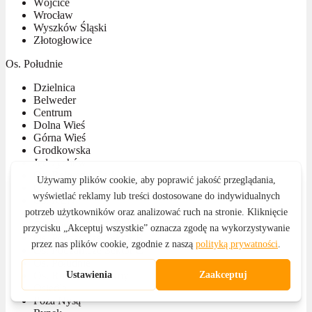
Wójcice
Wrocław
Wyszków Śląski
Złotogłowice
Os. Południe
Dzielnica
Belweder
Centrum
Dolna Wieś
Górna Wieś
Grodkowska
Jędrzychów
Os. Belweder Park
Os. Gałczyńskiego
Os. KEN
Os. Kościuszki
Os. Podzamcze Sektor A
Os. Podzamcze Sektor B
Os. Podzamcze Sektor C
Os. Południe
Os. Rodziewiczówny
Osiedla
Poza Nysą