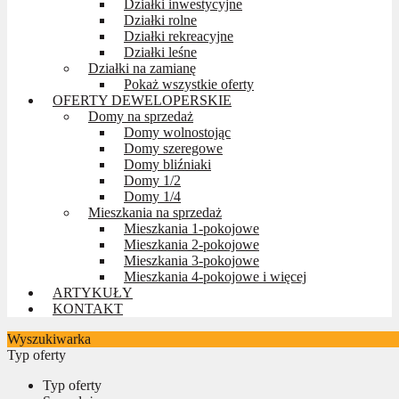
Działki inwestycyjne
Działki rolne
Działki rekreacyjne
Działki leśne
Działki na zamianę
Pokaż wszystkie oferty
OFERTY DEWELOPERSKIE
Domy na sprzedaż
Domy wolnostojąc
Domy szeregowe
Domy bliźniaki
Domy 1/2
Domy 1/4
Mieszkania na sprzedaż
Mieszkania 1-pokojowe
Mieszkania 2-pokojowe
Mieszkania 3-pokojowe
Mieszkania 4-pokojowe i więcej
ARTYKUŁY
KONTAKT
Wyszukiwarka
Typ oferty
Typ oferty