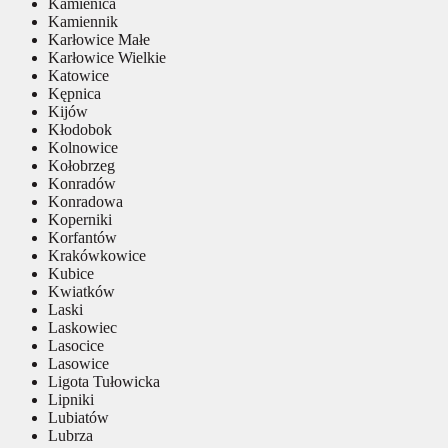
Kamienica
Kamiennik
Karłowice Małe
Karłowice Wielkie
Katowice
Kępnica
Kijów
Kłodobok
Kolnowice
Kołobrzeg
Konradów
Konradowa
Koperniki
Korfantów
Krakówkowice
Kubice
Kwiatków
Laski
Laskowiec
Lasocice
Lasowice
Ligota Tułowicka
Lipniki
Lubiatów
Lubrza