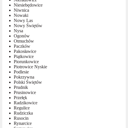
Niesiebędowice
Niwnica
Nowaki
Nowy Las
Nowy Świętów
Nysa
Ogonów
Otmuchów
Paczków
Pakosławice
Piątkowice
Piorunkowice
Piotrowice Nyskie
Podlesie
Pokrzywna
Polski Świętów
Prudnik
Prusinowice
Przełęk
Radzikowice
Regulice
Rudziczka
Rusocin
Rynarcice