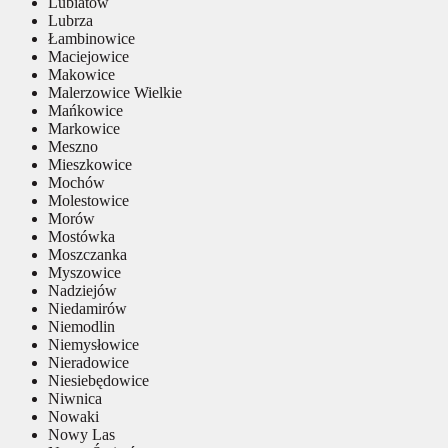
Lubiatów
Lubrza
Łambinowice
Maciejowice
Makowice
Malerzowice Wielkie
Mańkowice
Markowice
Meszno
Mieszkowice
Mochów
Molestowice
Morów
Mostówka
Moszczanka
Myszowice
Nadziejów
Niedamirów
Niemodlin
Niemysłowice
Nieradowice
Niesiebędowice
Niwnica
Nowaki
Nowy Las