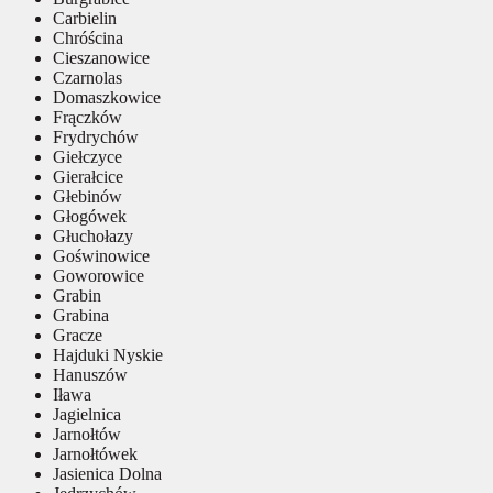
Carbielin
Chróścina
Cieszanowice
Czarnolas
Domaszkowice
Frączków
Frydrychów
Giełczyce
Gierałcice
Głebinów
Głogówek
Głuchołazy
Goświnowice
Goworowice
Grabin
Grabina
Gracze
Hajduki Nyskie
Hanuszów
Iława
Jagielnica
Jarnołtów
Jarnołtówek
Jasienica Dolna