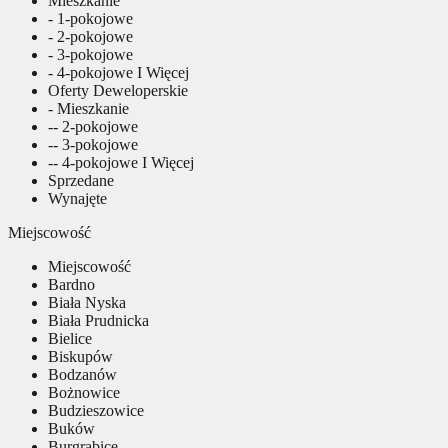
Mieszkanie
- 1-pokojowe
- 2-pokojowe
- 3-pokojowe
- 4-pokojowe I Więcej
Oferty Deweloperskie
- Mieszkanie
-- 2-pokojowe
-- 3-pokojowe
-- 4-pokojowe I Więcej
Sprzedane
Wynajęte
Miejscowość
Miejscowość
Bardno
Biała Nyska
Biała Prudnicka
Bielice
Biskupów
Bodzanów
Bożnowice
Budzieszowice
Buków
Burgrabice