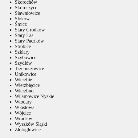
Skorochów
Skoroszyce
Sławniowice
Słoków
Śmicz
Stary Grodków
Stary Las
Stary Paczków
Strobice
Szklary
Szybowice
Szydłów
Trzeboszowice
Unikowice
Wierzbie
Wierzbięcice
Wierzbno
Wilamowice Nyskie
Włodary
Włostowa
Wójcice
Wrocław
Wyszków Śląski
Złotogłowice