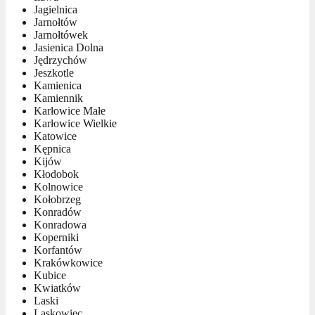
Jagielnica
Jarnołtów
Jarnołtówek
Jasienica Dolna
Jędrzychów
Jeszkotle
Kamienica
Kamiennik
Karłowice Małe
Karłowice Wielkie
Katowice
Kępnica
Kijów
Kłodobok
Kolnowice
Kołobrzeg
Konradów
Konradowa
Koperniki
Korfantów
Krakówkowice
Kubice
Kwiatków
Laski
Laskowiec