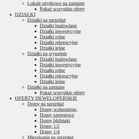
Lokale użytkowe na zamianę
Pokaż wszystkie oferty
DZIAŁKI
Działki na sprzedaż
Działki budowlane
Działki inwestycyjne
Działki rolne
Działki rekreacyjne
Działki leśne
Działki na wynajem
Działki budowlane
Działki inwestycyjne
Działki rolne
Działki rekreacyjne
Działki leśne
Działki na zamianę
Pokaż wszystkie oferty
OFERTY DEWELOPERSKIE
Domy na sprzedaż
Domy wolnostojąc
Domy szeregowe
Domy bliźniaki
Domy 1/2
Domy 1/4
Mieszkania na sprzedaż