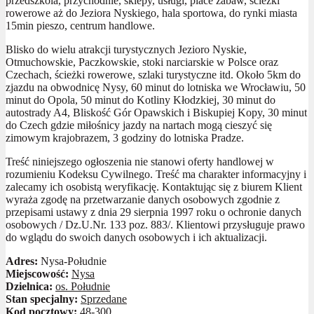
przedszkola, przychodnie, sklepy, usługi, place zabaw, ścieżki
rowerowe aż do Jeziora Nyskiego, hala sportowa, do rynki miasta
15min pieszo, centrum handlowe.
Blisko do wielu atrakcji turystycznych Jezioro Nyskie,
Otmuchowskie, Paczkowskie, stoki narciarskie w Polsce oraz
Czechach, ścieżki rowerowe, szlaki turystyczne itd. Około 5km do
zjazdu na obwodnicę Nysy, 60 minut do lotniska we Wrocławiu, 50
minut do Opola, 50 minut do Kotliny Kłodzkiej, 30 minut do
autostrady A4, Bliskość Gór Opawskich i Biskupiej Kopy, 30 minut
do Czech gdzie miłośnicy jazdy na nartach mogą cieszyć się
zimowym krajobrazem, 3 godziny do lotniska Pradze.
Treść niniejszego ogłoszenia nie stanowi oferty handlowej w
rozumieniu Kodeksu Cywilnego. Treść ma charakter informacyjny i
zalecamy ich osobistą weryfikację. Kontaktując się z biurem Klient
wyraża zgodę na przetwarzanie danych osobowych zgodnie z
przepisami ustawy z dnia 29 sierpnia 1997 roku o ochronie danych
osobowych / Dz.U.Nr. 133 poz. 883/. Klientowi przysługuje prawo
do wglądu do swoich danych osobowych i ich aktualizacji.
Adres:
Nysa-Południe
Miejscowość:
Nysa
Dzielnica:
os. Południe
Stan specjalny:
Sprzedane
Kod pocztowy:
48-300