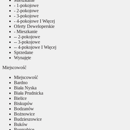
Mieszkanie
- 1-pokojowe
- 2-pokojowe
- 3-pokojowe
- 4-pokojowe I Więcej
Oferty Deweloperskie
- Mieszkanie
-- 2-pokojowe
-- 3-pokojowe
-- 4-pokojowe I Więcej
Sprzedane
Wynajęte
Miejscowość
Miejscowość
Bardno
Biała Nyska
Biała Prudnicka
Bielice
Biskupów
Bodzanów
Bożnowice
Budzieszowice
Buków
Burgrabice