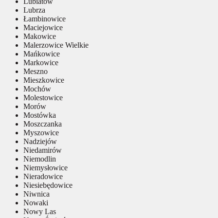
Lubiatów
Lubrza
Łambinowice
Maciejowice
Makowice
Malerzowice Wielkie
Mańkowice
Markowice
Meszno
Mieszkowice
Mochów
Molestowice
Morów
Mostówka
Moszczanka
Myszowice
Nadziejów
Niedamirów
Niemodlin
Niemysłowice
Nieradowice
Niesiebędowice
Niwnica
Nowaki
Nowy Las