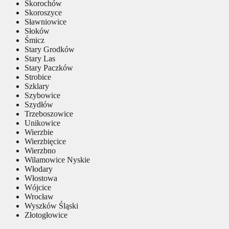
Skorochów
Skoroszyce
Sławniowice
Słoków
Śmicz
Stary Grodków
Stary Las
Stary Paczków
Strobice
Szklary
Szybowice
Szydłów
Trzeboszowice
Unikowice
Wierzbie
Wierzbięcice
Wierzbno
Wilamowice Nyskie
Włodary
Włostowa
Wójcice
Wrocław
Wyszków Śląski
Złotogłowice