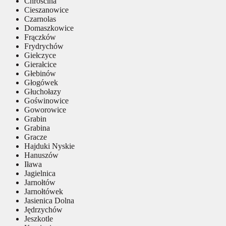
Chróścina
Cieszanowice
Czarnolas
Domaszkowice
Frączków
Frydrychów
Giełczyce
Gierałcice
Głebinów
Głogówek
Głuchołazy
Goświnowice
Goworowice
Grabin
Grabina
Gracze
Hajduki Nyskie
Hanuszów
Iława
Jagielnica
Jarnołtów
Jarnołtówek
Jasienica Dolna
Jędrzychów
Jeszkotle