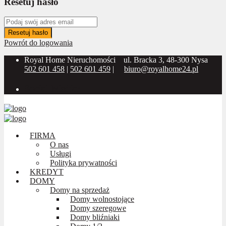
Resetuj hasło
Resetuj hasło
Powrót do logowania
Royal Home Nieruchomości
ul. Bracka 3, 48-300 Nysa
502 601 458
|
502 601 459
|
biuro@royalhome24.pl
Social Media:
FIRMA
O nas
Usługi
Polityka prywatności
KREDYT
DOMY
Domy na sprzedaż
Domy wolnostojące
Domy szeregowe
Domy bliźniaki