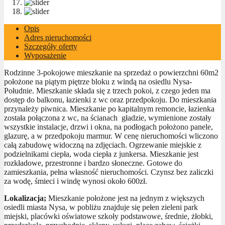
Opis
Adres nieruchomości
Szczegóły oferty
Wyposażenie
Rodzinne 3-pokojowe mieszkanie na sprzedaż o powierzchni 60m2
położone na piątym piętrze bloku z windą na osiedlu Nysa-
Południe. Mieszkanie składa się z trzech pokoi, z czego jeden ma
dostęp do balkonu, łazienki z wc oraz przedpokoju. Do mieszkania
przynależy piwnica. Mieszkanie po kapitalnym remoncie, łazienka
została połączona z wc, na ścianach gładzie, wymienione zostały
wszystkie instalacje, drzwi i okna, na podłogach położono panele,
glazurę, a w przedpokoju marmur. W cenę nieruchomości wliczono
całą zabudowę widoczną na zdjęciach. Ogrzewanie miejskie z
podzielnikami ciepła, woda ciepła z junkersa. Mieszkanie jest
rozkładowe, przestronne i bardzo słoneczne. Gotowe do
zamieszkania, pełna własność nieruchomości. Czynsz bez zaliczki
za wodę, śmieci i windę wynosi około 600zł.
Lokalizacja;
Mieszkanie położone jest na jednym z większych
osiedli miasta Nysa, w pobliżu znajduje się pełen zieleni park
miejski, placówki oświatowe szkoły podstawowe, średnie, żłobki,