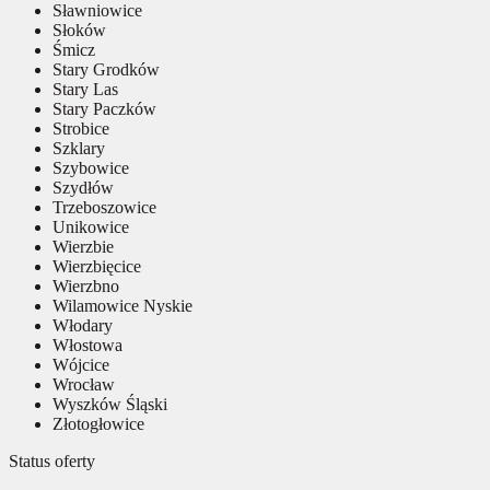
Sławniowice
Słoków
Śmicz
Stary Grodków
Stary Las
Stary Paczków
Strobice
Szklary
Szybowice
Szydłów
Trzeboszowice
Unikowice
Wierzbie
Wierzbięcice
Wierzbno
Wilamowice Nyskie
Włodary
Włostowa
Wójcice
Wrocław
Wyszków Śląski
Złotogłowice
Status oferty