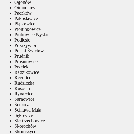
Ogonów
Otmuchów
Paczków
Pakosławice
Piątkowice
Piorunkowice
Piotrowice Nyskie
Podlesie
Pokrzywna
Polski Świętów
Prudnik
Prusinowice
Przełęk
Radzikowice
Regulice
Rudziczka
Rusocin
Rynarcice
Sarnowice
Ścibórz
Ścinawa Mała
Sękowice
Siestrzechowice
Skorochów
Skoroszyce