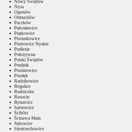
Nowy Świętów
Nysa
Ogonów
Otmuchów
Paczków
Pakosławice
Piątkowice
Piorunkowice
Piotrowice Nyskie
Podlesie
Pokrzywna
Polski Świętów
Prudnik
Prusinowice
Przełęk
Radzikowice
Regulice
Rudziczka
Rusocin
Rynarcice
Sarnowice
Ścibórz
Ścinawa Mała
Sękowice
Siestrzechowice