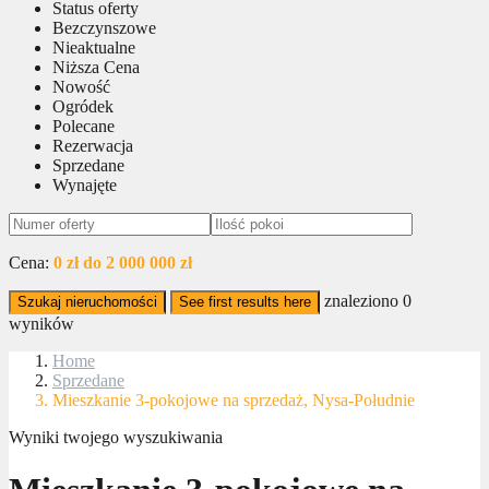
Status oferty
Bezczynszowe
Nieaktualne
Niższa Cena
Nowość
Ogródek
Polecane
Rezerwacja
Sprzedane
Wynajęte
Cena:
0 zł do 2 000 000 zł
znaleziono
0
Szukaj nieruchomości
See first results here
wyników
Home
Sprzedane
Mieszkanie 3-pokojowe na sprzedaż, Nysa-Południe
Wyniki twojego wyszukiwania