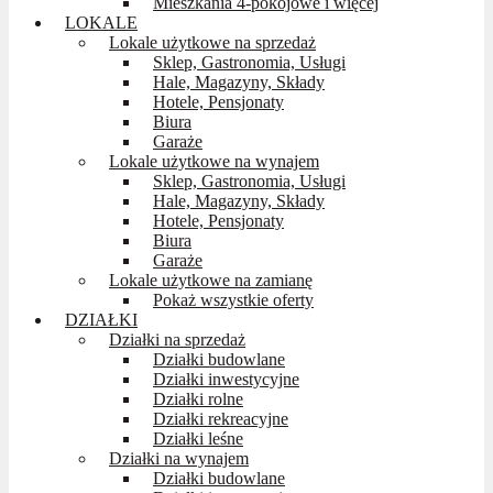
Mieszkania 4-pokojowe i więcej
LOKALE
Lokale użytkowe na sprzedaż
Sklep, Gastronomia, Usługi
Hale, Magazyny, Składy
Hotele, Pensjonaty
Biura
Garaże
Lokale użytkowe na wynajem
Sklep, Gastronomia, Usługi
Hale, Magazyny, Składy
Hotele, Pensjonaty
Biura
Garaże
Lokale użytkowe na zamianę
Pokaż wszystkie oferty
DZIAŁKI
Działki na sprzedaż
Działki budowlane
Działki inwestycyjne
Działki rolne
Działki rekreacyjne
Działki leśne
Działki na wynajem
Działki budowlane