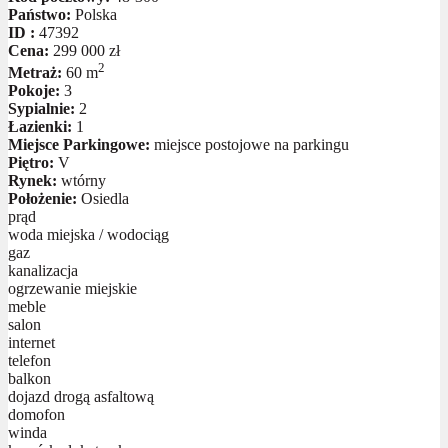
Państwo:
Polska
ID :
47392
Cena:
299 000 zł
2
Metraż:
60 m
Pokoje:
3
Sypialnie:
2
Łazienki:
1
Miejsce Parkingowe:
miejsce postojowe na parkingu
Piętro:
V
Rynek:
wtórny
Położenie:
Osiedla
prąd
woda miejska / wodociąg
gaz
kanalizacja
ogrzewanie miejskie
meble
salon
internet
telefon
balkon
dojazd drogą asfaltową
domofon
winda