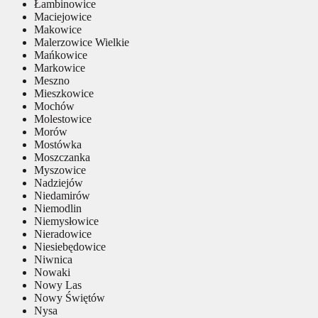
Łambinowice
Maciejowice
Makowice
Malerzowice Wielkie
Mańkowice
Markowice
Meszno
Mieszkowice
Mochów
Molestowice
Morów
Mostówka
Moszczanka
Myszowice
Nadziejów
Niedamirów
Niemodlin
Niemysłowice
Nieradowice
Niesiebędowice
Niwnica
Nowaki
Nowy Las
Nowy Świętów
Nysa