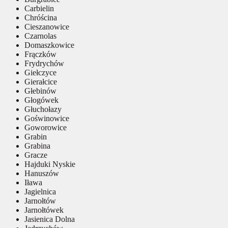
Carbielin
Chróścina
Cieszanowice
Czarnolas
Domaszkowice
Frączków
Frydrychów
Giełczyce
Gierałcice
Głebinów
Głogówek
Głuchołazy
Goświnowice
Goworowice
Grabin
Grabina
Gracze
Hajduki Nyskie
Hanuszów
Iława
Jagielnica
Jarnołtów
Jarnołtówek
Jasienica Dolna