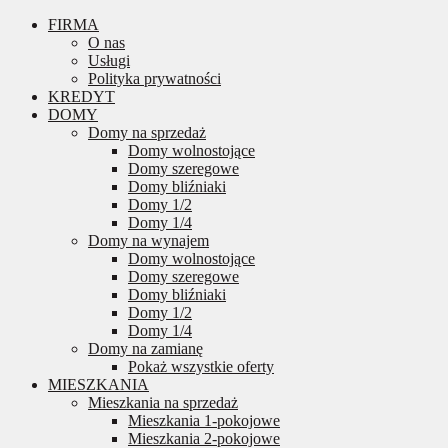
FIRMA
O nas
Usługi
Polityka prywatności
KREDYT
DOMY
Domy na sprzedaż
Domy wolnostojące
Domy szeregowe
Domy bliźniaki
Domy 1/2
Domy 1/4
Domy na wynajem
Domy wolnostojące
Domy szeregowe
Domy bliźniaki
Domy 1/2
Domy 1/4
Domy na zamianę
Pokaż wszystkie oferty
MIESZKANIA
Mieszkania na sprzedaż
Mieszkania 1-pokojowe
Mieszkania 2-pokojowe