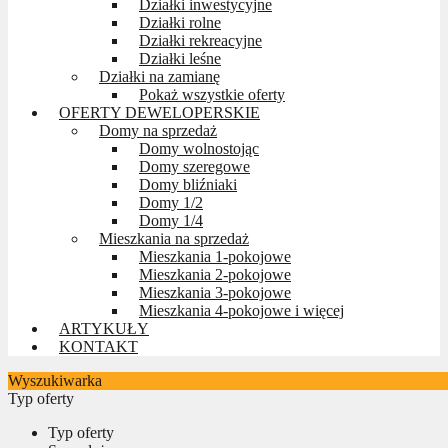
Działki inwestycyjne
Działki rolne
Działki rekreacyjne
Działki leśne
Działki na zamianę
Pokaż wszystkie oferty
OFERTY DEWELOPERSKIE
Domy na sprzedaż
Domy wolnostojąc
Domy szeregowe
Domy bliźniaki
Domy 1/2
Domy 1/4
Mieszkania na sprzedaż
Mieszkania 1-pokojowe
Mieszkania 2-pokojowe
Mieszkania 3-pokojowe
Mieszkania 4-pokojowe i więcej
ARTYKUŁY
KONTAKT
Wyszukiwarka
Typ oferty
Typ oferty