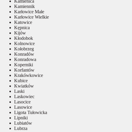
Kamienica
Kamiennik
Karłowice Małe
Karłowice Wielkie
Katowice
Kępnica
Kijów
Kłodobok
Kolnowice
Kołobrzeg
Konradów
Konradowa
Koperniki
Korfantów
Krakówkowice
Kubice
Kwiatków
Laski
Laskowiec
Lasocice
Lasowice
Ligota Tułowicka
Lipniki
Lubiatów
Lubrza