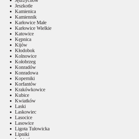
Jędrzychów
Jeszkotle
Kamienica
Kamiennik
Karłowice Małe
Karłowice Wielkie
Katowice
Kępnica
Kijów
Kłodobok
Kolnowice
Kołobrzeg
Konradów
Konradowa
Koperniki
Korfantów
Krakówkowice
Kubice
Kwiatków
Laski
Laskowiec
Lasocice
Lasowice
Ligota Tułowicka
Lipniki