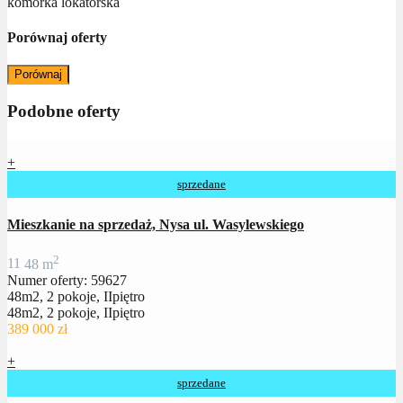
komórka lokatorska
Porównaj oferty
Porównaj
Podobne oferty
+
sprzedane
Mieszkanie na sprzedaż, Nysa ul. Wasylewskiego
2
1
1
48 m
Numer oferty: 59627
48m2, 2 pokoje, IIpiętro
48m2, 2 pokoje, IIpiętro
389 000 zł
+
sprzedane