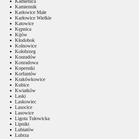
Kamienica
Kamiennik
Karłowice Małe
Karłowice Wielkie
Katowice
Kępnica
Kijów
Kłodobok
Kolnowice
Kołobrzeg
Konradów
Konradowa
Koperniki
Korfantów
Krakówkowice
Kubice
Kwiatków
Laski
Laskowiec
Lasocice
Lasowice
Ligota Tułowicka
Lipniki
Lubiatów
Lubrza