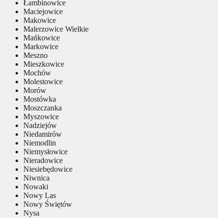
Łambinowice
Maciejowice
Makowice
Malerzowice Wielkie
Mańkowice
Markowice
Meszno
Mieszkowice
Mochów
Molestowice
Morów
Mostówka
Moszczanka
Myszowice
Nadziejów
Niedamirów
Niemodlin
Niemysłowice
Nieradowice
Niesiebędowice
Niwnica
Nowaki
Nowy Las
Nowy Świętów
Nysa