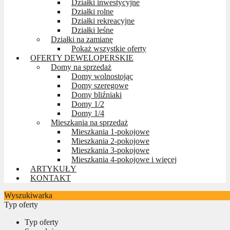
Działki inwestycyjne
Działki rolne
Działki rekreacyjne
Działki leśne
Działki na zamianę
Pokaż wszystkie oferty
OFERTY DEWELOPERSKIE
Domy na sprzedaż
Domy wolnostojąc
Domy szeregowe
Domy bliźniaki
Domy 1/2
Domy 1/4
Mieszkania na sprzedaż
Mieszkania 1-pokojowe
Mieszkania 2-pokojowe
Mieszkania 3-pokojowe
Mieszkania 4-pokojowe i więcej
ARTYKUŁY
KONTAKT
Wyszukiwarka
Typ oferty
Typ oferty