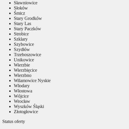
Sławniowice
Słoków
Śmicz
Stary Grodków
Stary Las
Stary Paczków
Strobice
Szklary
Szybowice
Szydłów
Trzeboszowice
Unikowice
Wierzbie
Wierzbięcice
Wierzbno
Wilamowice Nyskie
Włodary
Włostowa
Wójcice
Wrocław
Wyszków Śląski
Złotogłowice
Status oferty