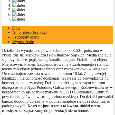
Opis
Adres nieruchomości
Szczegóły oferty
Wyposażenie
Działka do wynajęcia o powierzchni około 8,60ar położona w
Nysie róg ul. Mickiewicza i Powstańców Śląskich. Media znajdują
się przy działce, prąd, woda, kanalizacja, gaz. Działka jest objęta
Miejscowym Planem Zagospodarowania Przestrzennego i stanowi
tereny zabudowy jednorodzinnej oraz mieszkaniowo – usługowej.
Umowa najmu zawarta nawet na minimum 10 lat. Z racji swojej
lokalizacji nieruchomość doskonale nadaje się do prowadzenia np.
komisu, sklepu czy usług. Działka mieści się w samym centrum
dużego osiedla Nysa Południe, Gałczyńskiego i Rodziewiczówny w
bezpośrednim sąsiedztwie marketu NETTO i Delikatesy Centrum,
przy drodze głównej w stronę jeziora nyskiego. Do działki prowadzi
bardzo dogodny dojazd, a w pobliżu znajduje się duża ilość miejsc
parkingowych.
Koszt najmu terenu to kwota 1000zł netto
miesięcznie
. Zapraszamy do prezentacji nieruchomości.