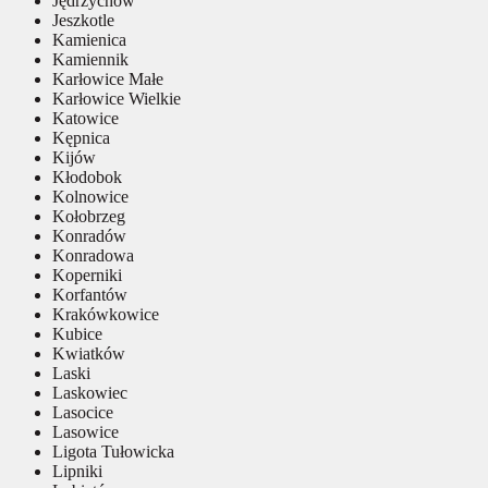
Jędrzychów
Jeszkotle
Kamienica
Kamiennik
Karłowice Małe
Karłowice Wielkie
Katowice
Kępnica
Kijów
Kłodobok
Kolnowice
Kołobrzeg
Konradów
Konradowa
Koperniki
Korfantów
Krakówkowice
Kubice
Kwiatków
Laski
Laskowiec
Lasocice
Lasowice
Ligota Tułowicka
Lipniki