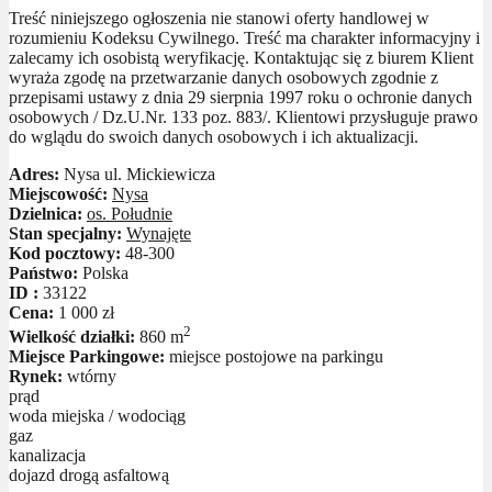
Treść niniejszego ogłoszenia nie stanowi oferty handlowej w
rozumieniu Kodeksu Cywilnego. Treść ma charakter informacyjny i
zalecamy ich osobistą weryfikację. Kontaktując się z biurem Klient
wyraża zgodę na przetwarzanie danych osobowych zgodnie z
przepisami ustawy z dnia 29 sierpnia 1997 roku o ochronie danych
osobowych / Dz.U.Nr. 133 poz. 883/. Klientowi przysługuje prawo
do wglądu do swoich danych osobowych i ich aktualizacji.
Adres:
Nysa ul. Mickiewicza
Miejscowość:
Nysa
Dzielnica:
os. Południe
Stan specjalny:
Wynajęte
Kod pocztowy:
48-300
Państwo:
Polska
ID :
33122
Cena:
1 000 zł
2
Wielkość działki:
860 m
Miejsce Parkingowe:
miejsce postojowe na parkingu
Rynek:
wtórny
prąd
woda miejska / wodociąg
gaz
kanalizacja
dojazd drogą asfaltową