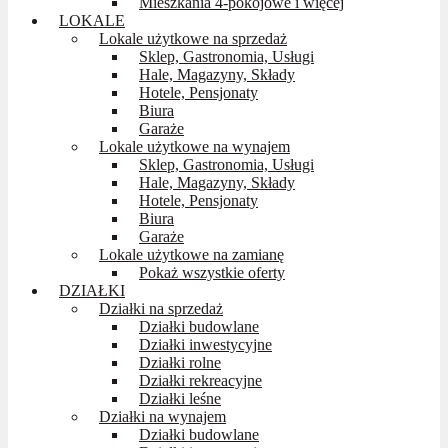
Mieszkania 4-pokojowe i więcej
LOKALE
Lokale użytkowe na sprzedaż
Sklep, Gastronomia, Usługi
Hale, Magazyny, Składy
Hotele, Pensjonaty
Biura
Garaże
Lokale użytkowe na wynajem
Sklep, Gastronomia, Usługi
Hale, Magazyny, Składy
Hotele, Pensjonaty
Biura
Garaże
Lokale użytkowe na zamianę
Pokaż wszystkie oferty
DZIAŁKI
Działki na sprzedaż
Działki budowlane
Działki inwestycyjne
Działki rolne
Działki rekreacyjne
Działki leśne
Działki na wynajem
Działki budowlane