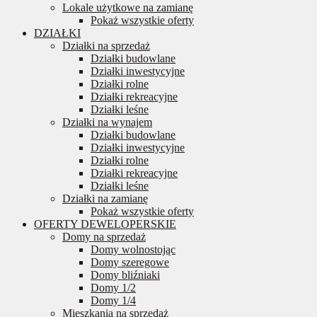
Lokale użytkowe na zamianę
Pokaż wszystkie oferty
DZIAŁKI
Działki na sprzedaż
Działki budowlane
Działki inwestycyjne
Działki rolne
Działki rekreacyjne
Działki leśne
Działki na wynajem
Działki budowlane
Działki inwestycyjne
Działki rolne
Działki rekreacyjne
Działki leśne
Działki na zamianę
Pokaż wszystkie oferty
OFERTY DEWELOPERSKIE
Domy na sprzedaż
Domy wolnostojąc
Domy szeregowe
Domy bliźniaki
Domy 1/2
Domy 1/4
Mieszkania na sprzedaż