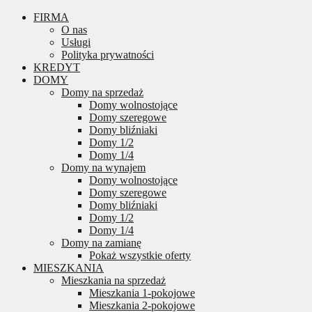
FIRMA
O nas
Usługi
Polityka prywatności
KREDYT
DOMY
Domy na sprzedaż
Domy wolnostojące
Domy szeregowe
Domy bliźniaki
Domy 1/2
Domy 1/4
Domy na wynajem
Domy wolnostojące
Domy szeregowe
Domy bliźniaki
Domy 1/2
Domy 1/4
Domy na zamianę
Pokaż wszystkie oferty
MIESZKANIA
Mieszkania na sprzedaż
Mieszkania 1-pokojowe
Mieszkania 2-pokojowe