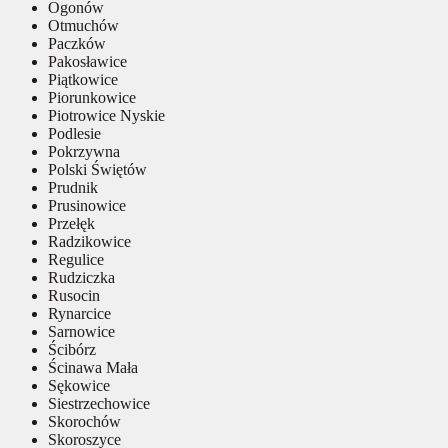
Ogonów
Otmuchów
Paczków
Pakosławice
Piątkowice
Piorunkowice
Piotrowice Nyskie
Podlesie
Pokrzywna
Polski Świętów
Prudnik
Prusinowice
Przełęk
Radzikowice
Regulice
Rudziczka
Rusocin
Rynarcice
Sarnowice
Ścibórz
Ścinawa Mała
Sękowice
Siestrzechowice
Skorochów
Skoroszyce