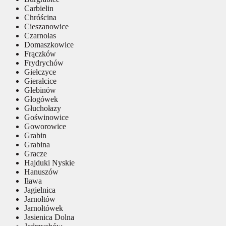
Carbielin
Chróścina
Cieszanowice
Czarnolas
Domaszkowice
Frączków
Frydrychów
Giełczyce
Gierałcice
Głebinów
Głogówek
Głuchołazy
Goświnowice
Goworowice
Grabin
Grabina
Gracze
Hajduki Nyskie
Hanuszów
Iława
Jagielnica
Jarnołtów
Jarnołtówek
Jasienica Dolna