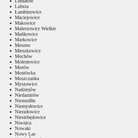
Lubiatów
Lubrza
Łambinowice
Maciejowice
Makowice
Malerzowice Wielkie
Mańkowice
Markowice
Meszno
Mieszkowice
Mochów
Molestowice
Morów
Mostówka
Moszczanka
Myszowice
Nadziejów
Niedamirów
Niemodlin
Niemysłowice
Nieradowice
Niesiebędowice
Niwnica
Nowaki
Nowy Las