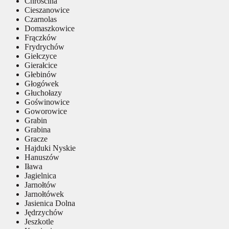
Chróścina
Cieszanowice
Czarnolas
Domaszkowice
Frączków
Frydrychów
Giełczyce
Gierałcice
Głebinów
Głogówek
Głuchołazy
Goświnowice
Goworowice
Grabin
Grabina
Gracze
Hajduki Nyskie
Hanuszów
Iława
Jagielnica
Jarnołtów
Jarnołtówek
Jasienica Dolna
Jędrzychów
Jeszkotle