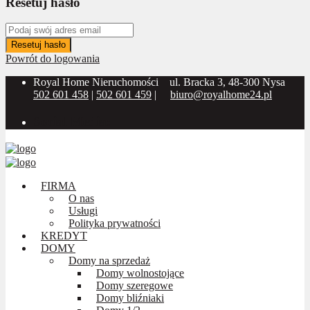
Resetuj hasło
Resetuj hasło
Powrót do logowania
Royal Home Nieruchomości
ul. Bracka 3, 48-300 Nysa
502 601 458
|
502 601 459
|
biuro@royalhome24.pl
Social Media:
FIRMA
O nas
Usługi
Polityka prywatności
KREDYT
DOMY
Domy na sprzedaż
Domy wolnostojące
Domy szeregowe
Domy bliźniaki