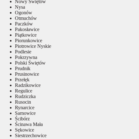
Nowy Świętów
Nysa
Ogonów
Otmuchów
Paczków
Pakosławice
Piątkowice
Piorunkowice
Piotrowice Nyskie
Podlesie
Pokrzywna
Polski Świętów
Prudnik
Prusinowice
Przełęk
Radzikowice
Regulice
Rudziczka
Rusocin
Rynarcice
Sarnowice
Ścibórz
Ścinawa Mała
Sękowice
Siestrzechowice