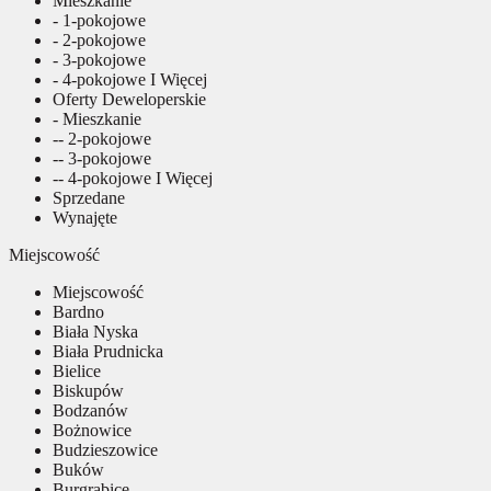
Mieszkanie
- 1-pokojowe
- 2-pokojowe
- 3-pokojowe
- 4-pokojowe I Więcej
Oferty Deweloperskie
- Mieszkanie
-- 2-pokojowe
-- 3-pokojowe
-- 4-pokojowe I Więcej
Sprzedane
Wynajęte
Miejscowość
Miejscowość
Bardno
Biała Nyska
Biała Prudnicka
Bielice
Biskupów
Bodzanów
Bożnowice
Budzieszowice
Buków
Burgrabice