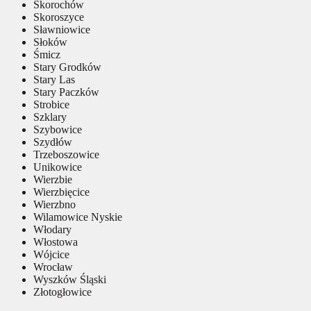
Skorochów
Skoroszyce
Sławniowice
Słoków
Śmicz
Stary Grodków
Stary Las
Stary Paczków
Strobice
Szklary
Szybowice
Szydłów
Trzeboszowice
Unikowice
Wierzbie
Wierzbięcice
Wierzbno
Wilamowice Nyskie
Włodary
Włostowa
Wójcice
Wrocław
Wyszków Śląski
Złotogłowice