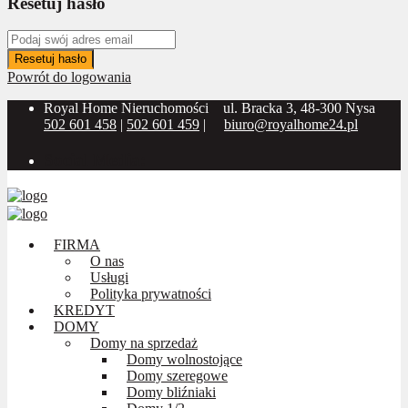
Resetuj hasło
Resetuj hasło
Powrót do logowania
Royal Home Nieruchomości
ul. Bracka 3, 48-300 Nysa
502 601 458
|
502 601 459
|
biuro@royalhome24.pl
Social Media:
FIRMA
O nas
Usługi
Polityka prywatności
KREDYT
DOMY
Domy na sprzedaż
Domy wolnostojące
Domy szeregowe
Domy bliźniaki