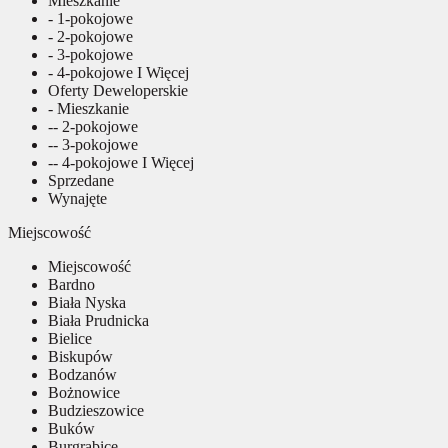
Mieszkanie
- 1-pokojowe
- 2-pokojowe
- 3-pokojowe
- 4-pokojowe I Więcej
Oferty Deweloperskie
- Mieszkanie
-- 2-pokojowe
-- 3-pokojowe
-- 4-pokojowe I Więcej
Sprzedane
Wynajęte
Miejscowość
Miejscowość
Bardno
Biała Nyska
Biała Prudnicka
Bielice
Biskupów
Bodzanów
Bożnowice
Budzieszowice
Buków
Burgrabice