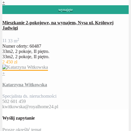
+
wynajęte
Mieszkanie 2-pokojowe, na wynajem, Nysa ul. Królowej
Jadwigi
2
1
1
33 m
Numer oferty: 60487
33m2, 2 pokoje, II piętro.
33m2, 2 pokoje, II piętro.
2 450 zł
+
Katarzyna Witkowska
Specjalista ds. nieruchomości
502 601 459
kwitkowska@royalhome24.pl
Wyślij zapytanie
Proszę określić temat