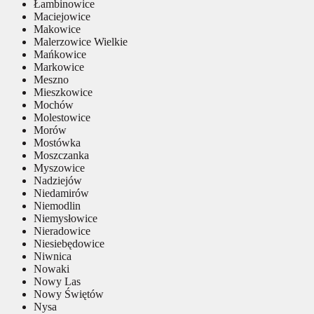
Łambinowice
Maciejowice
Makowice
Malerzowice Wielkie
Mańkowice
Markowice
Meszno
Mieszkowice
Mochów
Molestowice
Morów
Mostówka
Moszczanka
Myszowice
Nadziejów
Niedamirów
Niemodlin
Niemysłowice
Nieradowice
Niesiebędowice
Niwnica
Nowaki
Nowy Las
Nowy Świętów
Nysa