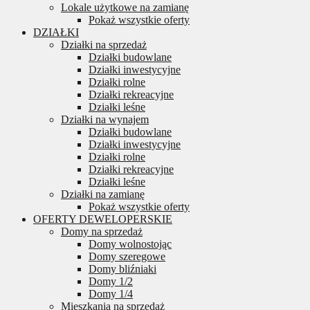
Lokale użytkowe na zamianę
Pokaż wszystkie oferty
DZIAŁKI
Działki na sprzedaż
Działki budowlane
Działki inwestycyjne
Działki rolne
Działki rekreacyjne
Działki leśne
Działki na wynajem
Działki budowlane
Działki inwestycyjne
Działki rolne
Działki rekreacyjne
Działki leśne
Działki na zamianę
Pokaż wszystkie oferty
OFERTY DEWELOPERSKIE
Domy na sprzedaż
Domy wolnostojąc
Domy szeregowe
Domy bliźniaki
Domy 1/2
Domy 1/4
Mieszkania na sprzedaż