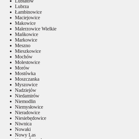
Lubiatów
Lubrza
Łambinowice
Maciejowice
Makowice
Malerzowice Wielkie
Mańkowice
Markowice
Meszno
Mieszkowice
Mochów
Molestowice
Morów
Mostówka
Moszczanka
Myszowice
Nadziejów
Niedamirów
Niemodlin
Niemysłowice
Nieradowice
Niesiebędowice
Niwnica
Nowaki
Nowy Las