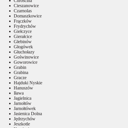
Chróścina
Cieszanowice
Czarnolas
Domaszkowice
Frączków
Frydrychów
Giełczyce
Gierałcice
Głebinów
Głogówek
Głuchołazy
Goświnowice
Goworowice
Grabin
Grabina
Gracze
Hajduki Nyskie
Hanuszów
Iława
Jagielnica
Jarnołtów
Jarnołtówek
Jasienica Dolna
Jędrzychów
Jeszkotle