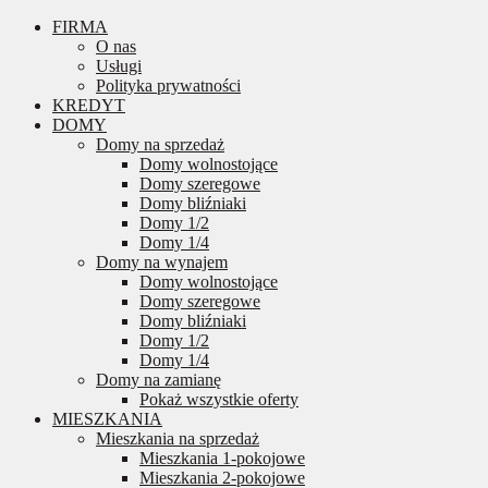
FIRMA
O nas
Usługi
Polityka prywatności
KREDYT
DOMY
Domy na sprzedaż
Domy wolnostojące
Domy szeregowe
Domy bliźniaki
Domy 1/2
Domy 1/4
Domy na wynajem
Domy wolnostojące
Domy szeregowe
Domy bliźniaki
Domy 1/2
Domy 1/4
Domy na zamianę
Pokaż wszystkie oferty
MIESZKANIA
Mieszkania na sprzedaż
Mieszkania 1-pokojowe
Mieszkania 2-pokojowe