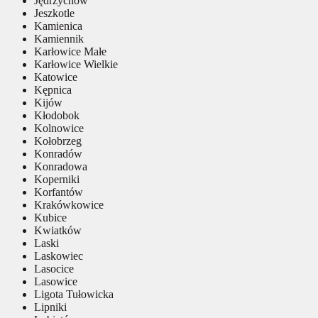
Jędrzychów
Jeszkotle
Kamienica
Kamiennik
Karłowice Małe
Karłowice Wielkie
Katowice
Kępnica
Kijów
Kłodobok
Kolnowice
Kołobrzeg
Konradów
Konradowa
Koperniki
Korfantów
Krakówkowice
Kubice
Kwiatków
Laski
Laskowiec
Lasocice
Lasowice
Ligota Tułowicka
Lipniki