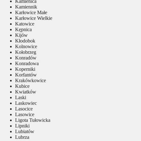
Kamienica
Kamiennik
Karłowice Małe
Karłowice Wielkie
Katowice
Kępnica
Kijów
Kłodobok
Kolnowice
Kołobrzeg
Konradów
Konradowa
Koperniki
Korfantów
Krakówkowice
Kubice
Kwiatków
Laski
Laskowiec
Lasocice
Lasowice
Ligota Tułowicka
Lipniki
Lubiatów
Lubrza