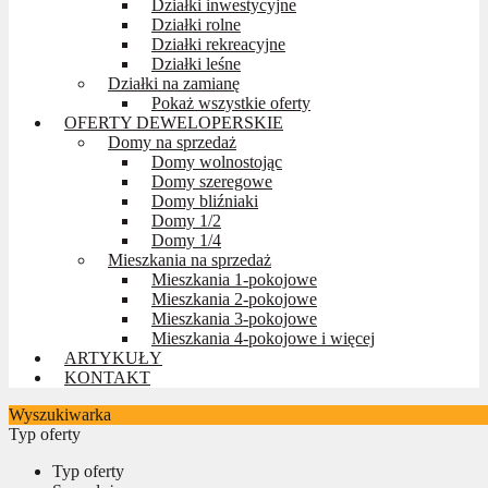
Działki inwestycyjne
Działki rolne
Działki rekreacyjne
Działki leśne
Działki na zamianę
Pokaż wszystkie oferty
OFERTY DEWELOPERSKIE
Domy na sprzedaż
Domy wolnostojąc
Domy szeregowe
Domy bliźniaki
Domy 1/2
Domy 1/4
Mieszkania na sprzedaż
Mieszkania 1-pokojowe
Mieszkania 2-pokojowe
Mieszkania 3-pokojowe
Mieszkania 4-pokojowe i więcej
ARTYKUŁY
KONTAKT
Wyszukiwarka
Typ oferty
Typ oferty