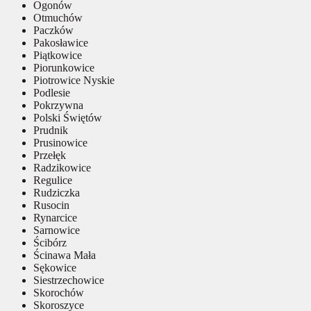
Ogonów
Otmuchów
Paczków
Pakosławice
Piątkowice
Piorunkowice
Piotrowice Nyskie
Podlesie
Pokrzywna
Polski Świętów
Prudnik
Prusinowice
Przełęk
Radzikowice
Regulice
Rudziczka
Rusocin
Rynarcice
Sarnowice
Ścibórz
Ścinawa Mała
Sękowice
Siestrzechowice
Skorochów
Skoroszyce