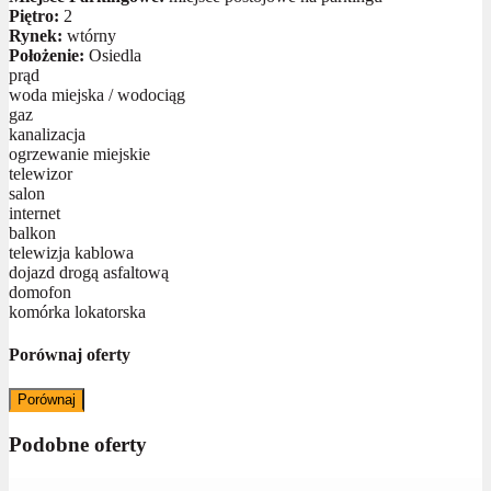
Piętro:
2
Rynek:
wtórny
Położenie:
Osiedla
prąd
woda miejska / wodociąg
gaz
kanalizacja
ogrzewanie miejskie
telewizor
salon
internet
balkon
telewizja kablowa
dojazd drogą asfaltową
domofon
komórka lokatorska
Porównaj oferty
Porównaj
Podobne oferty