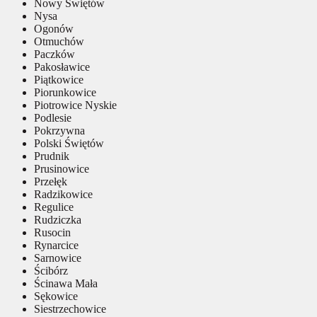
Nowy Świętów
Nysa
Ogonów
Otmuchów
Paczków
Pakosławice
Piątkowice
Piorunkowice
Piotrowice Nyskie
Podlesie
Pokrzywna
Polski Świętów
Prudnik
Prusinowice
Przełęk
Radzikowice
Regulice
Rudziczka
Rusocin
Rynarcice
Sarnowice
Ścibórz
Ścinawa Mała
Sękowice
Siestrzechowice