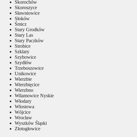
Skorochów
Skoroszyce
Sławniowice
Słoków
Śmicz
Stary Grodków
Stary Las
Stary Paczków
Strobice
Szklary
Szybowice
Szydłów
Trzeboszowice
Unikowice
Wierzbie
Wierzbięcice
Wierzbno
Wilamowice Nyskie
Włodary
Włostowa
Wójcice
Wrocław
Wyszków Śląski
Złotogłowice