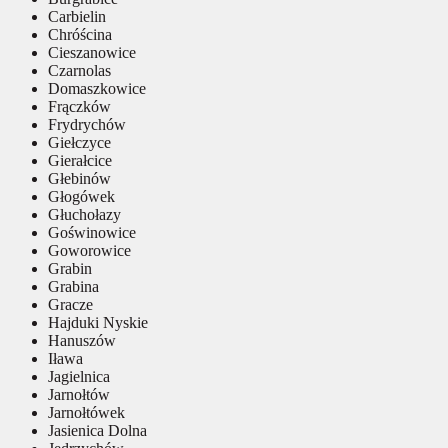
Carbielin
Chróścina
Cieszanowice
Czarnolas
Domaszkowice
Frączków
Frydrychów
Giełczyce
Gierałcice
Głebinów
Głogówek
Głuchołazy
Goświnowice
Goworowice
Grabin
Grabina
Gracze
Hajduki Nyskie
Hanuszów
Iława
Jagielnica
Jarnołtów
Jarnołtówek
Jasienica Dolna