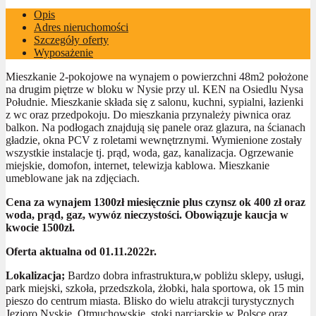
Opis
Adres nieruchomości
Szczegóły oferty
Wyposażenie
Mieszkanie 2-pokojowe na wynajem o powierzchni 48m2 położone
na drugim piętrze w bloku w Nysie przy ul. KEN na Osiedlu Nysa
Południe. Mieszkanie składa się z salonu, kuchni, sypialni, łazienki
z wc oraz przedpokoju. Do mieszkania przynależy piwnica oraz
balkon. Na podłogach znajdują się panele oraz glazura, na ścianach
gładzie, okna PCV z roletami wewnętrznymi. Wymienione zostały
wszystkie instalacje tj. prąd, woda, gaz, kanalizacja. Ogrzewanie
miejskie, domofon, internet, telewizja kablowa. Mieszkanie
umeblowane jak na zdjęciach.
Cena za wynajem 1300zł miesięcznie plus czynsz ok 400 zł oraz
woda, prąd, gaz, wywóz nieczystości. Obowiązuje kaucja w
kwocie 1500zł.
Oferta aktualna od 01.11.2022r.
Lokalizacja;
Bardzo dobra infrastruktura,w pobliżu sklepy, usługi,
park miejski, szkoła, przedszkola, żłobki, hala sportowa, ok 15 min
pieszo do centrum miasta. Blisko do wielu atrakcji turystycznych
Jezioro Nyskie, Otmuchowskie, stoki narciarskie w Polsce oraz