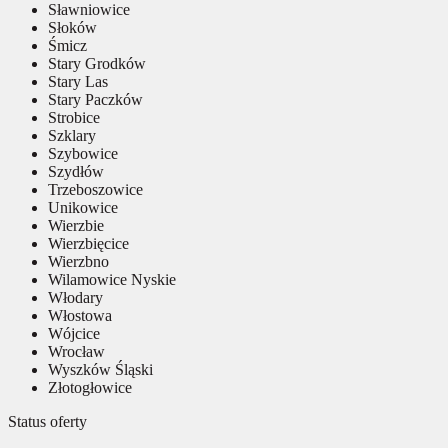
Sławniowice
Słoków
Śmicz
Stary Grodków
Stary Las
Stary Paczków
Strobice
Szklary
Szybowice
Szydłów
Trzeboszowice
Unikowice
Wierzbie
Wierzbięcice
Wierzbno
Wilamowice Nyskie
Włodary
Włostowa
Wójcice
Wrocław
Wyszków Śląski
Złotogłowice
Status oferty