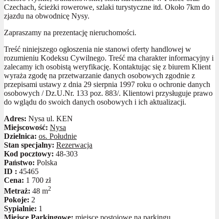
Czechach, ścieżki rowerowe, szlaki turystyczne itd. Około 7km do
zjazdu na obwodnicę Nysy.
Zapraszamy na prezentację nieruchomości.
Treść niniejszego ogłoszenia nie stanowi oferty handlowej w
rozumieniu Kodeksu Cywilnego. Treść ma charakter informacyjny i
zalecamy ich osobistą weryfikację. Kontaktując się z biurem Klient
wyraża zgodę na przetwarzanie danych osobowych zgodnie z
przepisami ustawy z dnia 29 sierpnia 1997 roku o ochronie danych
osobowych / Dz.U.Nr. 133 poz. 883/. Klientowi przysługuje prawo
do wglądu do swoich danych osobowych i ich aktualizacji.
Adres:
Nysa ul. KEN
Miejscowość:
Nysa
Dzielnica:
os. Południe
Stan specjalny:
Rezerwacja
Kod pocztowy:
48-303
Państwo:
Polska
ID :
45465
Cena:
1 700 zł
2
Metraż:
48 m
Pokoje:
2
Sypialnie:
1
Miejsce Parkingowe:
miejsce postojowe na parkingu