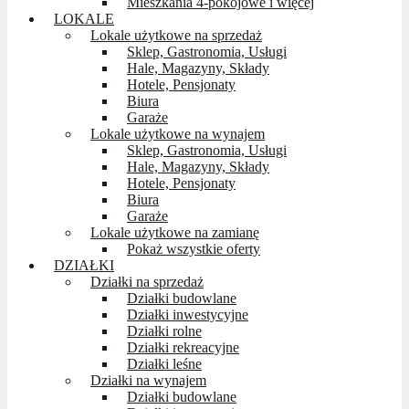
Mieszkania 4-pokojowe i więcej
LOKALE
Lokale użytkowe na sprzedaż
Sklep, Gastronomia, Usługi
Hale, Magazyny, Składy
Hotele, Pensjonaty
Biura
Garaże
Lokale użytkowe na wynajem
Sklep, Gastronomia, Usługi
Hale, Magazyny, Składy
Hotele, Pensjonaty
Biura
Garaże
Lokale użytkowe na zamianę
Pokaż wszystkie oferty
DZIAŁKI
Działki na sprzedaż
Działki budowlane
Działki inwestycyjne
Działki rolne
Działki rekreacyjne
Działki leśne
Działki na wynajem
Działki budowlane