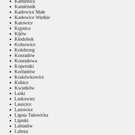
Kamienica
Kamiennik
Karłowice Małe
Karłowice Wielkie
Katowice
Kępnica
Kijów
Kłodobok
Kolnowice
Kołobrzeg
Konradów
Konradowa
Koperniki
Korfantów
Krakówkowice
Kubice
Kwiatków
Laski
Laskowiec
Lasocice
Lasowice
Ligota Tułowicka
Lipniki
Lubiatów
Lubrza