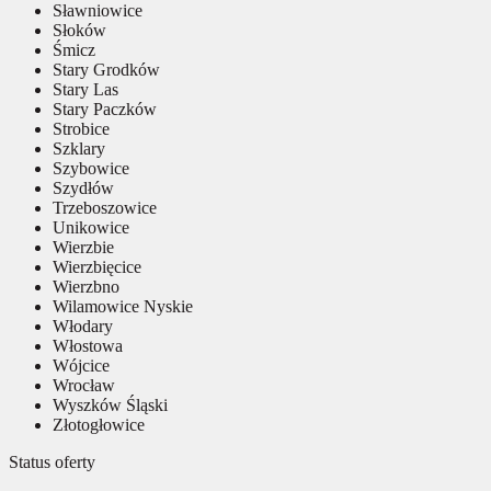
Sławniowice
Słoków
Śmicz
Stary Grodków
Stary Las
Stary Paczków
Strobice
Szklary
Szybowice
Szydłów
Trzeboszowice
Unikowice
Wierzbie
Wierzbięcice
Wierzbno
Wilamowice Nyskie
Włodary
Włostowa
Wójcice
Wrocław
Wyszków Śląski
Złotogłowice
Status oferty