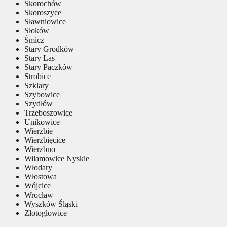
Skorochów
Skoroszyce
Sławniowice
Słoków
Śmicz
Stary Grodków
Stary Las
Stary Paczków
Strobice
Szklary
Szybowice
Szydłów
Trzeboszowice
Unikowice
Wierzbie
Wierzbięcice
Wierzbno
Wilamowice Nyskie
Włodary
Włostowa
Wójcice
Wrocław
Wyszków Śląski
Złotogłowice