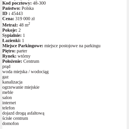
Kod pocztowy:
48-300
Państwo:
Polska
ID :
45443
Cena:
319 000 zł
2
Metraż:
48 m
Pokoje:
2
Sypialnie:
1
Łazienki:
1
Miejsce Parkingowe:
miejsce postojowe na parkingu
Piętro:
parter
Rynek:
wtórny
Położenie:
Centrum
prąd
woda miejska / wodociąg
gaz
kanalizacja
ogrzewanie miejskie
meble
salon
internet
telefon
dojazd drogą asfaltową
ścisłe centrum
domofon