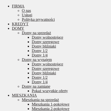
FIRMA
O nas
Usługi
Polityka prywatności
KREDYT
DOMY
Domy na sprzedaż
Domy wolnostojące
Domy szeregowe
Domy bliźniaki
Domy 1/2
Domy 1/4
Domy na wynajem
Domy wolnostojące
Domy szeregowe
Domy bliźniaki
Domy 1/2
Domy 1/4
Domy na zamianę
Pokaż wszystkie oferty
MIESZKANIA
Mieszkania na sprzedaż
Mieszkania 1-pokojowe
Mieszkania 2-pokojowe