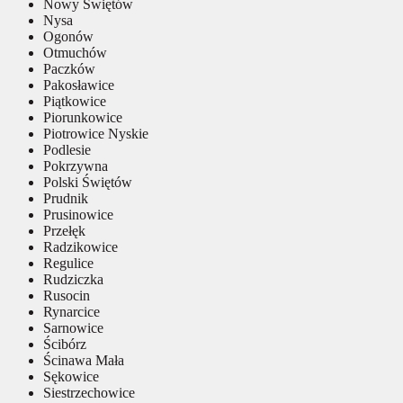
Nowy Świętów
Nysa
Ogonów
Otmuchów
Paczków
Pakosławice
Piątkowice
Piorunkowice
Piotrowice Nyskie
Podlesie
Pokrzywna
Polski Świętów
Prudnik
Prusinowice
Przełęk
Radzikowice
Regulice
Rudziczka
Rusocin
Rynarcice
Sarnowice
Ścibórz
Ścinawa Mała
Sękowice
Siestrzechowice