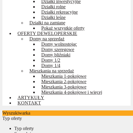
Działki inwestycyjne
Działki rolne
Działki rekreacyjne
Działki leśne
Działki na zamianę
Pokaż wszystkie oferty
OFERTY DEWELOPERSKIE
Domy na sprzedaż
Domy wolnostojąc
Domy szeregowe
Domy bliźniaki
Domy 1/2
Domy 1/4
Mieszkania na sprzedaż
Mieszkania 1-pokojowe
Mieszkania 2-pokojowe
Mieszkania 3-pokojowe
Mieszkania 4-pokojowe i więcej
ARTYKUŁY
KONTAKT
Wyszukiwarka
Typ oferty
Typ oferty