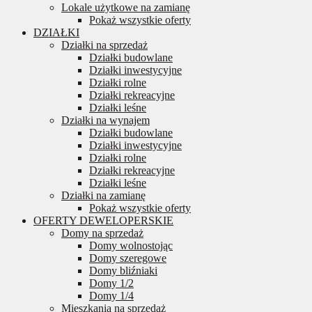
Lokale użytkowe na zamianę
Pokaż wszystkie oferty
DZIAŁKI
Działki na sprzedaż
Działki budowlane
Działki inwestycyjne
Działki rolne
Działki rekreacyjne
Działki leśne
Działki na wynajem
Działki budowlane
Działki inwestycyjne
Działki rolne
Działki rekreacyjne
Działki leśne
Działki na zamianę
Pokaż wszystkie oferty
OFERTY DEWELOPERSKIE
Domy na sprzedaż
Domy wolnostojąc
Domy szeregowe
Domy bliźniaki
Domy 1/2
Domy 1/4
Mieszkania na sprzedaż