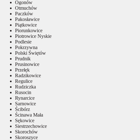
Ogonów
Otmuchów
Paczków
Pakosławice
Piątkowice
Piorunkowice
Piotrowice Nyskie
Podlesie
Pokrzywna
Polski Świętów
Prudnik
Prusinowice
Przełęk
Radzikowice
Regulice
Rudziczka
Rusocin
Rynarcice
Sarnowice
Ścibórz
Ścinawa Mała
Sękowice
Siestrzechowice
Skorochów
Skoroszyce