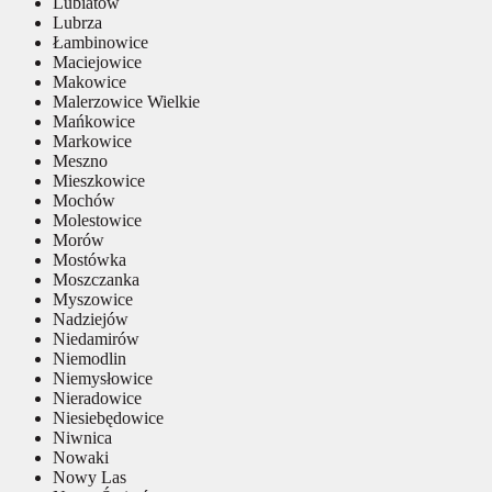
Lubiatów
Lubrza
Łambinowice
Maciejowice
Makowice
Malerzowice Wielkie
Mańkowice
Markowice
Meszno
Mieszkowice
Mochów
Molestowice
Morów
Mostówka
Moszczanka
Myszowice
Nadziejów
Niedamirów
Niemodlin
Niemysłowice
Nieradowice
Niesiebędowice
Niwnica
Nowaki
Nowy Las