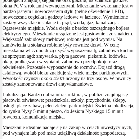
podłogach znajdują się panele oraz glazura, na ścianach gładzie,
okna PCV z roletami wewnętrznymi. Mieszkanie wykonane jest w
bardzo jasnym i nowoczesnym stylu (pełne oświetlenie LED),
nowoczesna cegiełka i gadżety ledowe w łazience. Wymienione
zostały wszystkie instalacje tj. prąd, woda, gaz, kanalizacja.
Ogrzewanie miejskie. Woda ciepła z bardzo oszczędnego bojlera
elektrycznego. Mieszkanie urządzone jest gustownie i ze smakiem.
Większość zabudowy meblowej robiona jest pod wymiar. Na
zamówienia u stolarza robione były również drzwi. W cenę
mieszkania wliczono dużą część wyposażenia tj; zabudowa kuchni
ze sprzętem agd; zmywarka, płyta gazowa, piekarnik, lodówka,
okap, pralka,szafa w sypialni, zabudowa przedpokoju oraz
oświetlenie. Pozostałe wyposażenie do rozmów. Dojazd drogą
asfaltową, wokół bloku znajduje się wiele miejsc parkingowych.
Wysokość czynszu około 450zł liczony na trzy osoby. W piwnicy
zostały zamontowane drzwi antywłamaniowe.
Lokalizacja: Bardzo dobra infrastruktura; w pobliżu znajdują się
placówki oświatowe: przedszkola, szkoły, przychodnie, sklepy,
usługi, place zabaw, pełen zieleni park miejski. Świetna lokalizacja,
do rynku Nysy 5 minut pieszo, do Jeziora Nyskiego 15 minut
rowerem, komunikacja miejska.
Mieszkanie idealnie nadaje się na zakup w celach inwestycyjnych,
pod wynajem lub pod mało uciążliwą działalność gospodarczą.