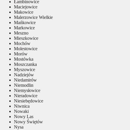
Łambinowice
Maciejowice
Makowice
Malerzowice Wielkie
Mańkowice
Markowice
Meszno
Mieszkowice
Mochów
Molestowice
Morów
Mostówka
Moszczanka
Myszowice
Nadziejów
Niedamirów
Niemodlin
Niemysłowice
Nieradowice
Niesiebędowice
Niwnica
Nowaki
Nowy Las
Nowy Świętów
Nysa