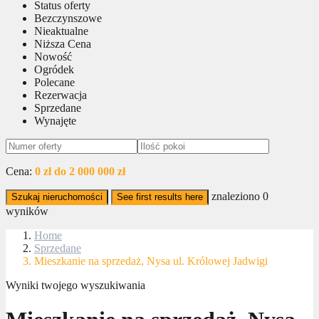
Status oferty
Bezczynszowe
Nieaktualne
Niższa Cena
Nowość
Ogródek
Polecane
Rezerwacja
Sprzedane
Wynajęte
Cena:
0 zł do 2 000 000 zł
znaleziono
0
Szukaj nieruchomości
See first results here
wyników
Home
Sprzedane
Mieszkanie na sprzedaż, Nysa ul. Królowej Jadwigi
Wyniki twojego wyszukiwania