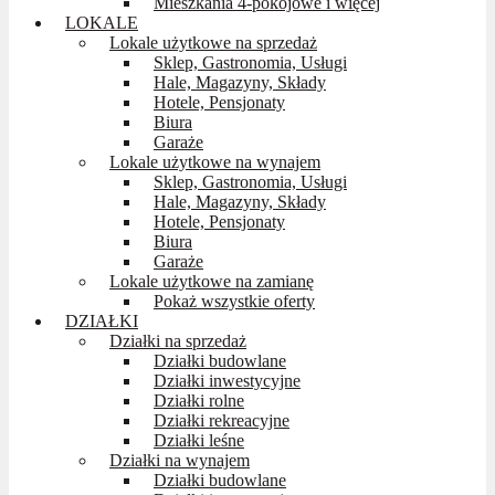
Mieszkania 4-pokojowe i więcej
LOKALE
Lokale użytkowe na sprzedaż
Sklep, Gastronomia, Usługi
Hale, Magazyny, Składy
Hotele, Pensjonaty
Biura
Garaże
Lokale użytkowe na wynajem
Sklep, Gastronomia, Usługi
Hale, Magazyny, Składy
Hotele, Pensjonaty
Biura
Garaże
Lokale użytkowe na zamianę
Pokaż wszystkie oferty
DZIAŁKI
Działki na sprzedaż
Działki budowlane
Działki inwestycyjne
Działki rolne
Działki rekreacyjne
Działki leśne
Działki na wynajem
Działki budowlane