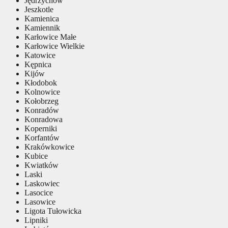
Jędrzychów
Jeszkotle
Kamienica
Kamiennik
Karłowice Małe
Karłowice Wielkie
Katowice
Kępnica
Kijów
Kłodobok
Kolnowice
Kołobrzeg
Konradów
Konradowa
Koperniki
Korfantów
Krakówkowice
Kubice
Kwiatków
Laski
Laskowiec
Lasocice
Lasowice
Ligota Tułowicka
Lipniki