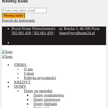
Resetuj hasło
Resetuj hasło
Powrót do logowania
Royal Home Nieruchomości
ul. Bracka 3, 48-300 Nysa
502 601 458
|
502 601 459
|
biuro@royalhome24.pl
Social Media:
FIRMA
O nas
Usługi
Polityka prywatności
KREDYT
DOMY
Domy na sprzedaż
Domy wolnostojące
Domy szeregowe
Domy bliźniaki