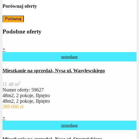
Porównaj oferty
Porównaj
Podobne oferty
+
sprzedane
Mieszkanie na sprzedaż, Nysa ul. Wasylewskiego
2
1
1
48 m
Numer oferty: 59627
48m2, 2 pokoje, IIpiętro
48m2, 2 pokoje, IIpiętro
389 000 zł
+
sprzedane