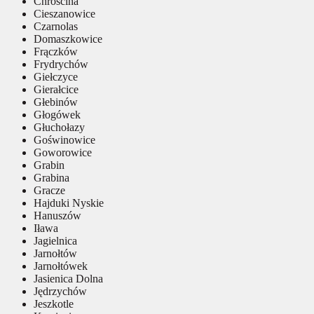
Chróścina
Cieszanowice
Czarnolas
Domaszkowice
Frączków
Frydrychów
Giełczyce
Gierałcice
Głebinów
Głogówek
Głuchołazy
Goświnowice
Goworowice
Grabin
Grabina
Gracze
Hajduki Nyskie
Hanuszów
Iława
Jagielnica
Jarnołtów
Jarnołtówek
Jasienica Dolna
Jędrzychów
Jeszkotle