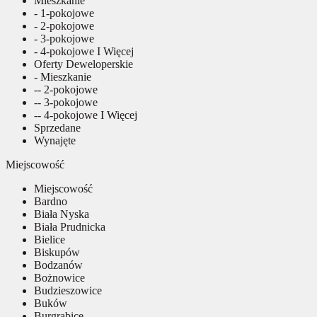
Mieszkanie
- 1-pokojowe
- 2-pokojowe
- 3-pokojowe
- 4-pokojowe I Więcej
Oferty Deweloperskie
- Mieszkanie
-- 2-pokojowe
-- 3-pokojowe
-- 4-pokojowe I Więcej
Sprzedane
Wynajęte
Miejscowość
Miejscowość
Bardno
Biała Nyska
Biała Prudnicka
Bielice
Biskupów
Bodzanów
Bożnowice
Budzieszowice
Buków
Burgrabice