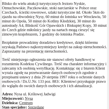
Blisko do wielu atrakcji turystycznych Jezioro Nyskie,
Otmuchowskie, Paczkowskie, stoki narciarskie w Polsce oraz
Czechach, ścieżki rowerowe, szlaki turystyczne itd. Około 5km do
zjazdu na obwodnicę Nysy, 60 minut do lotniska we Wrocławiu, 50
minut do Opola, 50 minut do Kotliny Kłodzkiej, 30 minut do
autostrady A4, Bliskość Gór Opawskich i Biskupiej Kopy, 30 minut
do Czech gdzie miłośnicy jazdy na nartach mogą cieszyć się
zimowym krajobrazem, 3 godziny do lotniska Pradze.
Bezpłatnie prowadzimy doradztwo kredytowe, dzięki któremu
uzyskają Państwo najkorzystniejszy kredyt na zakup nieruchomości.
Zapraszamy na prezentację nieruchomości.
Treść niniejszego ogłoszenia nie stanowi oferty handlowej w
rozumieniu Kodeksu Cywilnego. Treść ma charakter informacyjny i
zalecamy ich osobistą weryfikację. Kontaktując się z biurem Klient
wyraża zgodę na przetwarzanie danych osobowych zgodnie z
przepisami ustawy z dnia 29 sierpnia 1997 roku o ochronie danych
osobowych / Dz.U.Nr. 133 poz. 883/. Klientowi przysługuje prawo
do wglądu do swoich danych osobowych i ich aktualizacji.
Adres:
Nysa ul. Królowej Jadwigi
Miejscowość:
Nysa
Dzielnica:
Centrum
Stan specjalny:
Sprzedane