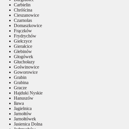
Carbielin
Chróścina
Cieszanowice
Czarnolas
Domaszkowice
Frączków
Frydrychów
Giełczyce
Gierałcice
Głebinów
Głogówek
Głuchołazy
Goświnowice
Goworowice
Grabin
Grabina
Gracze
Hajduki Nyskie
Hanuszów
Iława
Jagielnica
Jarnołtów
Jarnołtówek
Jasienica Dolna