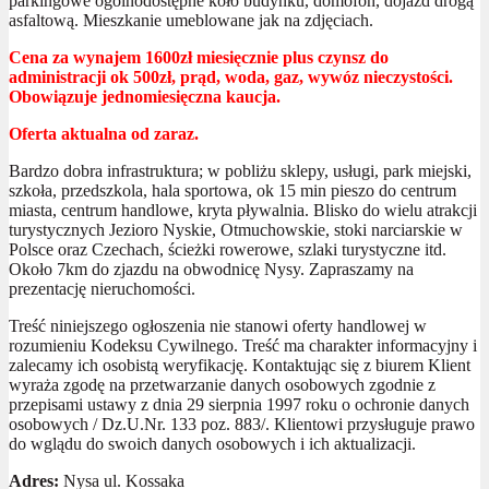
parkingowe ogólnodostępne koło budynku, domofon, dojazd drogą
asfaltową. Mieszkanie umeblowane jak na zdjęciach.
Cena za wynajem 1600zł miesięcznie plus czynsz do
administracji ok 500zł, prąd, woda, gaz, wywóz nieczystości.
Obowiązuje jednomiesięczna kaucja.
Oferta aktualna od zaraz.
Bardzo dobra infrastruktura; w pobliżu sklepy, usługi, park miejski,
szkoła, przedszkola, hala sportowa, ok 15 min pieszo do centrum
miasta, centrum handlowe, kryta pływalnia. Blisko do wielu atrakcji
turystycznych Jezioro Nyskie, Otmuchowskie, stoki narciarskie w
Polsce oraz Czechach, ścieżki rowerowe, szlaki turystyczne itd.
Około 7km do zjazdu na obwodnicę Nysy. Zapraszamy na
prezentację nieruchomości.
Treść niniejszego ogłoszenia nie stanowi oferty handlowej w
rozumieniu Kodeksu Cywilnego. Treść ma charakter informacyjny i
zalecamy ich osobistą weryfikację. Kontaktując się z biurem Klient
wyraża zgodę na przetwarzanie danych osobowych zgodnie z
przepisami ustawy z dnia 29 sierpnia 1997 roku o ochronie danych
osobowych / Dz.U.Nr. 133 poz. 883/. Klientowi przysługuje prawo
do wglądu do swoich danych osobowych i ich aktualizacji.
Adres:
Nysa ul. Kossaka