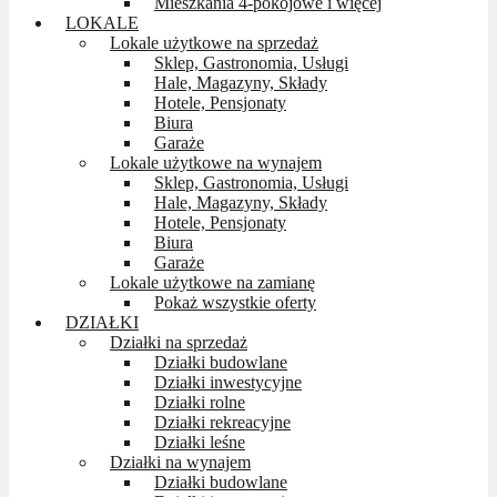
Mieszkania 4-pokojowe i więcej
LOKALE
Lokale użytkowe na sprzedaż
Sklep, Gastronomia, Usługi
Hale, Magazyny, Składy
Hotele, Pensjonaty
Biura
Garaże
Lokale użytkowe na wynajem
Sklep, Gastronomia, Usługi
Hale, Magazyny, Składy
Hotele, Pensjonaty
Biura
Garaże
Lokale użytkowe na zamianę
Pokaż wszystkie oferty
DZIAŁKI
Działki na sprzedaż
Działki budowlane
Działki inwestycyjne
Działki rolne
Działki rekreacyjne
Działki leśne
Działki na wynajem
Działki budowlane