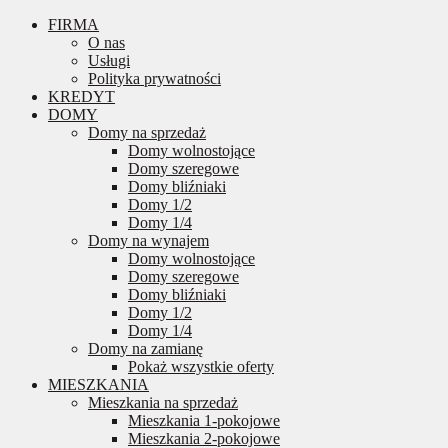
FIRMA
O nas
Usługi
Polityka prywatności
KREDYT
DOMY
Domy na sprzedaż
Domy wolnostojące
Domy szeregowe
Domy bliźniaki
Domy 1/2
Domy 1/4
Domy na wynajem
Domy wolnostojące
Domy szeregowe
Domy bliźniaki
Domy 1/2
Domy 1/4
Domy na zamianę
Pokaż wszystkie oferty
MIESZKANIA
Mieszkania na sprzedaż
Mieszkania 1-pokojowe
Mieszkania 2-pokojowe