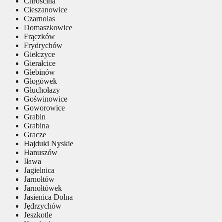
Chróścina
Cieszanowice
Czarnolas
Domaszkowice
Frączków
Frydrychów
Giełczyce
Gierałcice
Głebinów
Głogówek
Głuchołazy
Goświnowice
Goworowice
Grabin
Grabina
Gracze
Hajduki Nyskie
Hanuszów
Iława
Jagielnica
Jarnołtów
Jarnołtówek
Jasienica Dolna
Jędrzychów
Jeszkotle