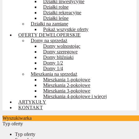
Działki inwestycyjne
Działki rolne
Działki rekreacyjne
Działki leśne
Działki na zamianę
Pokaż wszystkie oferty
OFERTY DEWELOPERSKIE
Domy na sprzedaż
Domy wolnostojąc
Domy szeregowe
Domy bliźniaki
Domy 1/2
Domy 1/4
Mieszkania na sprzedaż
Mieszkania 1-pokojowe
Mieszkania 2-pokojowe
Mieszkania 3-pokojowe
Mieszkania 4-pokojowe i więcej
ARTYKUŁY
KONTAKT
Wyszukiwarka
Typ oferty
Typ oferty