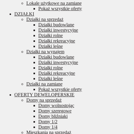
Lokale użytkowe na zamianę
Pokaż wszystkie oferty
DZIAŁKI
Działki na sprzedaż
Działki budowlane
Działki inwestycyjne
Działki rolne
Działki rekreacyjne
Działki leśne
Działki na wynajem
Działki budowlane
Działki inwestycyjne
Działki rolne
Działki rekreacyjne
Działki leśne
Działki na zamianę
Pokaż wszystkie oferty
OFERTY DEWELOPERSKIE
Domy na sprzedaż
Domy wolnostojąc
Domy szeregowe
Domy bliźniaki
Domy 1/2
Domy 1/4
Mieszkania na sprzedaż