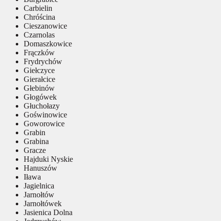
Carbielin
Chróścina
Cieszanowice
Czarnolas
Domaszkowice
Frączków
Frydrychów
Giełczyce
Gierałcice
Głebinów
Głogówek
Głuchołazy
Goświnowice
Goworowice
Grabin
Grabina
Gracze
Hajduki Nyskie
Hanuszów
Iława
Jagielnica
Jarnołtów
Jarnołtówek
Jasienica Dolna