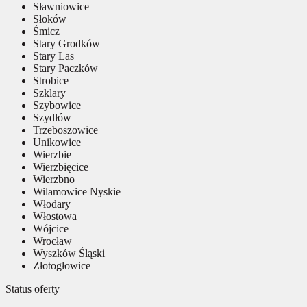
Sławniowice
Słoków
Śmicz
Stary Grodków
Stary Las
Stary Paczków
Strobice
Szklary
Szybowice
Szydłów
Trzeboszowice
Unikowice
Wierzbie
Wierzbięcice
Wierzbno
Wilamowice Nyskie
Włodary
Włostowa
Wójcice
Wrocław
Wyszków Śląski
Złotogłowice
Status oferty