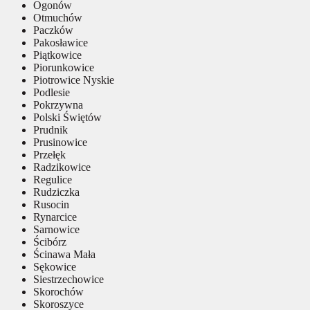
Ogonów
Otmuchów
Paczków
Pakosławice
Piątkowice
Piorunkowice
Piotrowice Nyskie
Podlesie
Pokrzywna
Polski Świętów
Prudnik
Prusinowice
Przełęk
Radzikowice
Regulice
Rudziczka
Rusocin
Rynarcice
Sarnowice
Ścibórz
Ścinawa Mała
Sękowice
Siestrzechowice
Skorochów
Skoroszyce