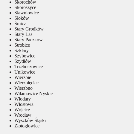
Skorochów
Skoroszyce
Sławniowice
Słoków
Śmicz
Stary Grodków
Stary Las
Stary Paczków
Strobice
Szklary
Szybowice
Szydłów
Trzeboszowice
Unikowice
Wierzbie
Wierzbięcice
Wierzbno
Wilamowice Nyskie
Włodary
Włostowa
Wójcice
Wrocław
Wyszków Śląski
Złotogłowice