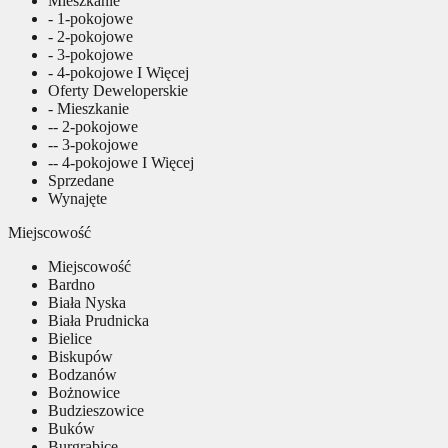
Mieszkanie
- 1-pokojowe
- 2-pokojowe
- 3-pokojowe
- 4-pokojowe I Więcej
Oferty Deweloperskie
- Mieszkanie
-- 2-pokojowe
-- 3-pokojowe
-- 4-pokojowe I Więcej
Sprzedane
Wynajęte
Miejscowość
Miejscowość
Bardno
Biała Nyska
Biała Prudnicka
Bielice
Biskupów
Bodzanów
Bożnowice
Budzieszowice
Buków
Burgrabice