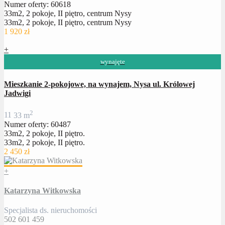
Numer oferty: 60618
33m2, 2 pokoje, II piętro, centrum Nysy
33m2, 2 pokoje, II piętro, centrum Nysy
1 920 zł
+
wynajęte
Mieszkanie 2-pokojowe, na wynajem, Nysa ul. Królowej
Jadwigi
2
1
1
33 m
Numer oferty: 60487
33m2, 2 pokoje, II piętro.
33m2, 2 pokoje, II piętro.
2 450 zł
+
Katarzyna Witkowska
Specjalista ds. nieruchomości
502 601 459