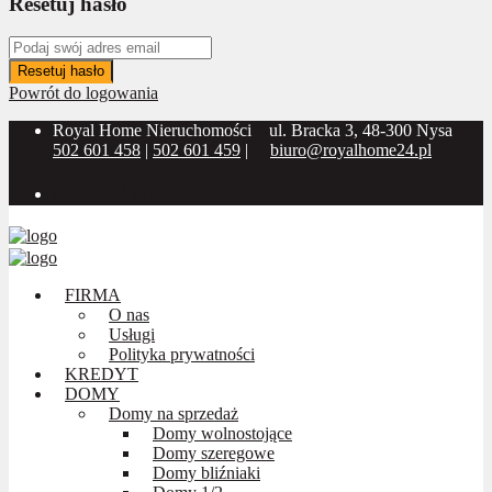
Resetuj hasło
Resetuj hasło
Powrót do logowania
Royal Home Nieruchomości
ul. Bracka 3, 48-300 Nysa
502 601 458
|
502 601 459
|
biuro@royalhome24.pl
Social Media:
FIRMA
O nas
Usługi
Polityka prywatności
KREDYT
DOMY
Domy na sprzedaż
Domy wolnostojące
Domy szeregowe
Domy bliźniaki