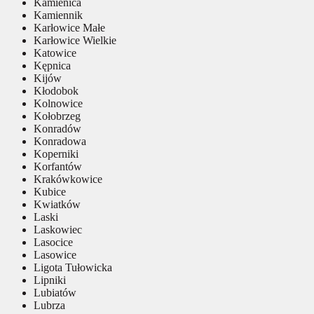
Kamienica
Kamiennik
Karłowice Małe
Karłowice Wielkie
Katowice
Kępnica
Kijów
Kłodobok
Kolnowice
Kołobrzeg
Konradów
Konradowa
Koperniki
Korfantów
Krakówkowice
Kubice
Kwiatków
Laski
Laskowiec
Lasocice
Lasowice
Ligota Tułowicka
Lipniki
Lubiatów
Lubrza