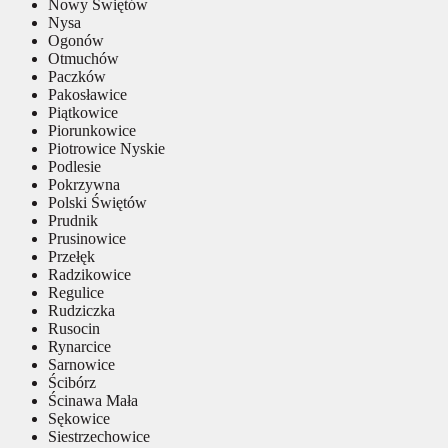
Nowy Świętów
Nysa
Ogonów
Otmuchów
Paczków
Pakosławice
Piątkowice
Piorunkowice
Piotrowice Nyskie
Podlesie
Pokrzywna
Polski Świętów
Prudnik
Prusinowice
Przełęk
Radzikowice
Regulice
Rudziczka
Rusocin
Rynarcice
Sarnowice
Ścibórz
Ścinawa Mała
Sękowice
Siestrzechowice