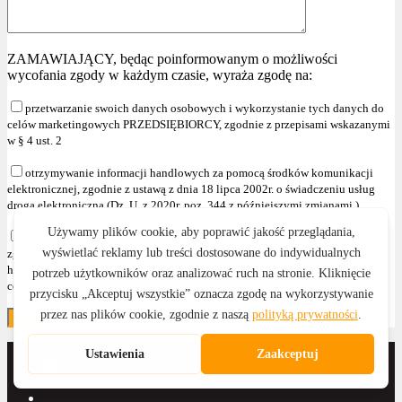
ZAMAWIAJĄCY, będąc poinformowanym o możliwości
wycofania zgody w każdym czasie, wyraża zgodę na:
przetwarzanie swoich danych osobowych i wykorzystanie tych danych do
celów marketingowych PRZEDSIĘBIORCY, zgodnie z przepisami wskazanymi
w § 4 ust. 2
otrzymywanie informacji handlowych za pomocą środków komunikacji
elektronicznej, zgodnie z ustawą z dnia 18 lipca 2002r. o świadczeniu usług
drogą elektroniczną (Dz. U. z 2020r. poz. 344 z późniejszymi zmianami )
przetwarzanie swoich danych osobowych i wykorzystanie tych danych,
zgodnie z przepisami wskazanymi w § 4 ust. 2 , w celu przesyłania informacji
handlowych oraz używania telekomunikacyjnych urządzeń końcowych dla
celów marketingu bezpośredniego."