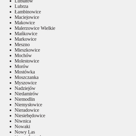
Lubiatów
Lubrza
Łambinowice
Maciejowice
Makowice
Malerzowice Wielkie
Mańkowice
Markowice
Meszno
Mieszkowice
Mochów
Molestowice
Morów
Mostówka
Moszczanka
Myszowice
Nadziejów
Niedamirów
Niemodlin
Niemysłowice
Nieradowice
Niesiebędowice
Niwnica
Nowaki
Nowy Las