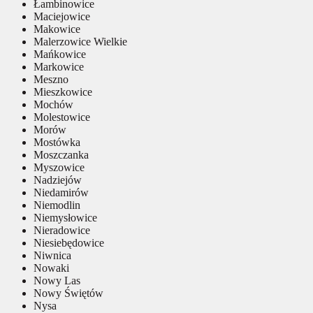
Łambinowice
Maciejowice
Makowice
Malerzowice Wielkie
Mańkowice
Markowice
Meszno
Mieszkowice
Mochów
Molestowice
Morów
Mostówka
Moszczanka
Myszowice
Nadziejów
Niedamirów
Niemodlin
Niemysłowice
Nieradowice
Niesiebędowice
Niwnica
Nowaki
Nowy Las
Nowy Świętów
Nysa