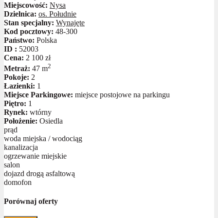
Miejscowość:
Nysa
Dzielnica:
os. Południe
Stan specjalny:
Wynajęte
Kod pocztowy:
48-300
Państwo:
Polska
ID :
52003
Cena:
2 100 zł
2
Metraż:
47 m
Pokoje:
2
Łazienki:
1
Miejsce Parkingowe:
miejsce postojowe na parkingu
Piętro:
1
Rynek:
wtórny
Położenie:
Osiedla
prąd
woda miejska / wodociąg
kanalizacja
ogrzewanie miejskie
salon
dojazd drogą asfaltową
domofon
Porównaj oferty