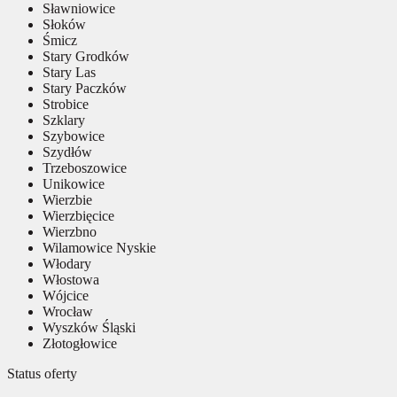
Sławniowice
Słoków
Śmicz
Stary Grodków
Stary Las
Stary Paczków
Strobice
Szklary
Szybowice
Szydłów
Trzeboszowice
Unikowice
Wierzbie
Wierzbięcice
Wierzbno
Wilamowice Nyskie
Włodary
Włostowa
Wójcice
Wrocław
Wyszków Śląski
Złotogłowice
Status oferty