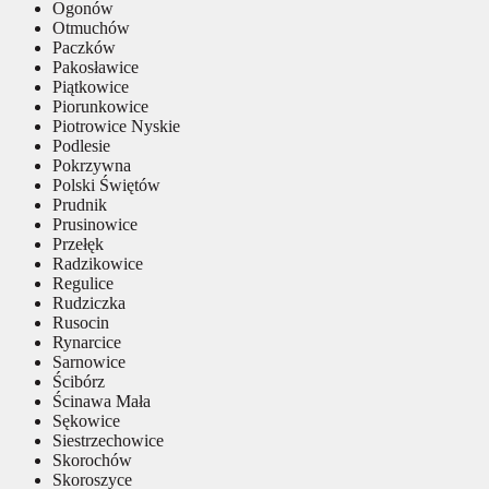
Ogonów
Otmuchów
Paczków
Pakosławice
Piątkowice
Piorunkowice
Piotrowice Nyskie
Podlesie
Pokrzywna
Polski Świętów
Prudnik
Prusinowice
Przełęk
Radzikowice
Regulice
Rudziczka
Rusocin
Rynarcice
Sarnowice
Ścibórz
Ścinawa Mała
Sękowice
Siestrzechowice
Skorochów
Skoroszyce