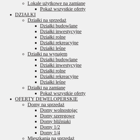
Lokale użytkowe na zamianę
Pokaż wszystkie oferty
DZIAŁKI
Działki na sprzedaż
Działki budowlane
Działki inwestycyjne
Działki rolne
Działki rekreacyjne
Działki leśne
Działki na wynajem
Działki budowlane
Działki inwestycyjne
Działki rolne
Działki rekreacyjne
Działki leśne
Działki na zamianę
Pokaż wszystkie oferty
OFERTY DEWELOPERSKIE
Domy na sprzedaż
Domy wolnostojąc
Domy szeregowe
Domy bliźniaki
Domy 1/2
Domy 1/4
Mieszkania na sprzedaż