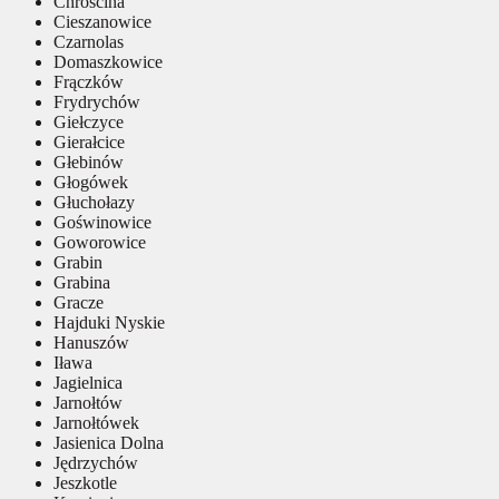
Chróścina
Cieszanowice
Czarnolas
Domaszkowice
Frączków
Frydrychów
Giełczyce
Gierałcice
Głebinów
Głogówek
Głuchołazy
Goświnowice
Goworowice
Grabin
Grabina
Gracze
Hajduki Nyskie
Hanuszów
Iława
Jagielnica
Jarnołtów
Jarnołtówek
Jasienica Dolna
Jędrzychów
Jeszkotle