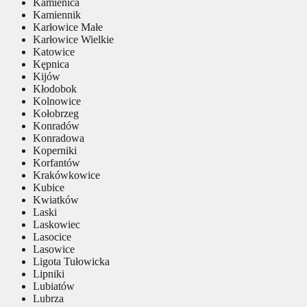
Kamienica
Kamiennik
Karłowice Małe
Karłowice Wielkie
Katowice
Kępnica
Kijów
Kłodobok
Kolnowice
Kołobrzeg
Konradów
Konradowa
Koperniki
Korfantów
Krakówkowice
Kubice
Kwiatków
Laski
Laskowiec
Lasocice
Lasowice
Ligota Tułowicka
Lipniki
Lubiatów
Lubrza