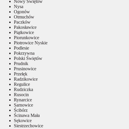
Nowy Świętów
Nysa
Ogonów
Otmuchów
Paczków
Pakosławice
Piątkowice
Piorunkowice
Piotrowice Nyskie
Podlesie
Pokrzywna
Polski Świętów
Prudnik
Prusinowice
Przełęk
Radzikowice
Regulice
Rudziczka
Rusocin
Rynarcice
Sarnowice
Ścibórz
Ścinawa Mała
Sękowice
Siestrzechowice