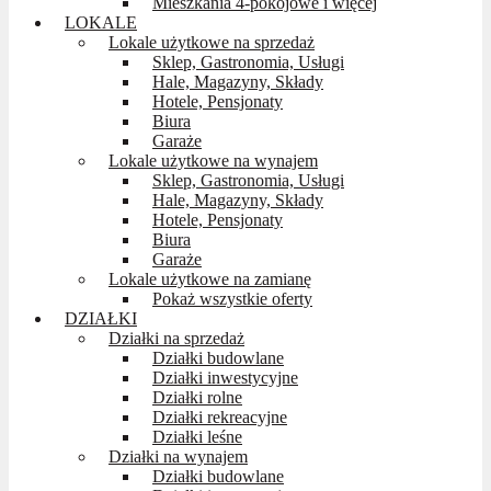
Mieszkania 4-pokojowe i więcej
LOKALE
Lokale użytkowe na sprzedaż
Sklep, Gastronomia, Usługi
Hale, Magazyny, Składy
Hotele, Pensjonaty
Biura
Garaże
Lokale użytkowe na wynajem
Sklep, Gastronomia, Usługi
Hale, Magazyny, Składy
Hotele, Pensjonaty
Biura
Garaże
Lokale użytkowe na zamianę
Pokaż wszystkie oferty
DZIAŁKI
Działki na sprzedaż
Działki budowlane
Działki inwestycyjne
Działki rolne
Działki rekreacyjne
Działki leśne
Działki na wynajem
Działki budowlane