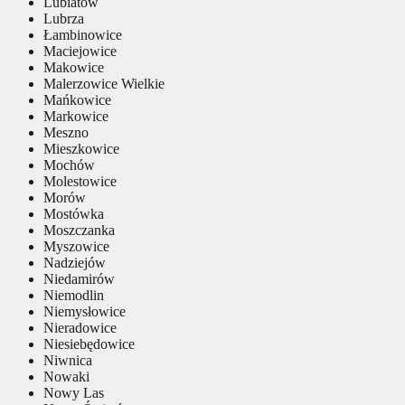
Lubiatów
Lubrza
Łambinowice
Maciejowice
Makowice
Malerzowice Wielkie
Mańkowice
Markowice
Meszno
Mieszkowice
Mochów
Molestowice
Morów
Mostówka
Moszczanka
Myszowice
Nadziejów
Niedamirów
Niemodlin
Niemysłowice
Nieradowice
Niesiebędowice
Niwnica
Nowaki
Nowy Las