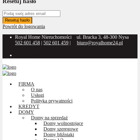
Resetuj hasło
Resetuj hasło
Powrót do logowania
Royal Home Nieruchomości
ul. Bracka 3, 48-300 Nysa
502 601 458
|
502 601 459
|
biuro@royalhome24.pl
Social Media:
FIRMA
O nas
Usługi
Polityka prywatności
KREDYT
DOMY
Domy na sprzedaż
Domy wolnostojące
Domy szeregowe
Domy bliźniaki