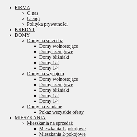
FIRMA
O nas
Usługi
Polityka prywatności
KREDYT
DOMY
Domy na sprzedaż
Domy wolnostojące
Domy szeregowe
Domy bliźniaki
Domy 1/2
Domy 1/4
Domy na wynajem
Domy wolnostojące
Domy szeregowe
Domy bliźniaki
Domy 1/2
Domy 1/4
Domy na zamianę
Pokaż wszystkie oferty
MIESZKANIA
Mieszkania na sprzedaż
Mieszkania 1-pokojowe
Mieszkania 2-pokojowe