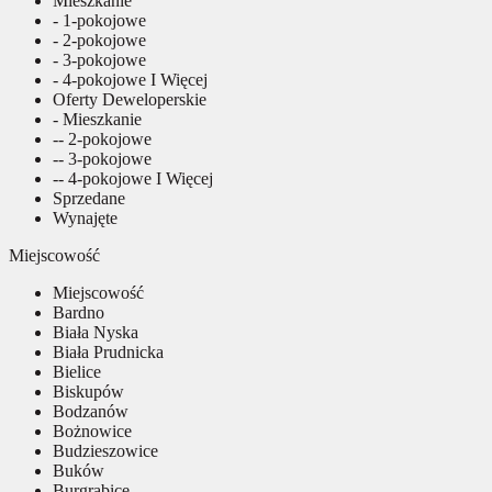
Mieszkanie
- 1-pokojowe
- 2-pokojowe
- 3-pokojowe
- 4-pokojowe I Więcej
Oferty Deweloperskie
- Mieszkanie
-- 2-pokojowe
-- 3-pokojowe
-- 4-pokojowe I Więcej
Sprzedane
Wynajęte
Miejscowość
Miejscowość
Bardno
Biała Nyska
Biała Prudnicka
Bielice
Biskupów
Bodzanów
Bożnowice
Budzieszowice
Buków
Burgrabice