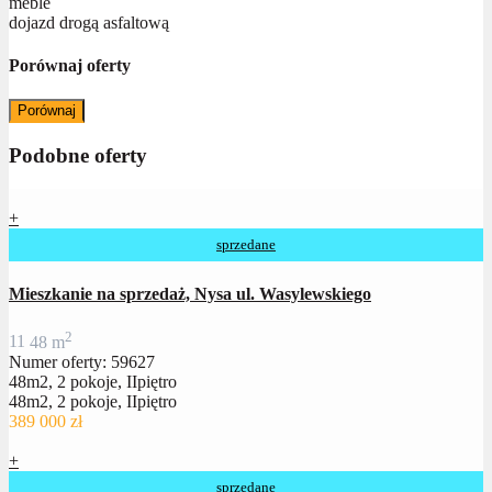
meble
dojazd drogą asfaltową
Porównaj oferty
Porównaj
Podobne oferty
+
sprzedane
Mieszkanie na sprzedaż, Nysa ul. Wasylewskiego
2
1
1
48 m
Numer oferty: 59627
48m2, 2 pokoje, IIpiętro
48m2, 2 pokoje, IIpiętro
389 000 zł
+
sprzedane