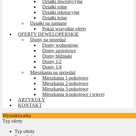
Działki inwestycyjne
Działki rolne
Działki rekreacyjne
Działki leśne
Działki na zamianę
Pokaż wszystkie oferty
OFERTY DEWELOPERSKIE
Domy na sprzedaż
Domy wolnostojąc
Domy szeregowe
Domy bliźniaki
Domy 1/2
Domy 1/4
Mieszkania na sprzedaż
Mieszkania 1-pokojowe
Mieszkania 2-pokojowe
Mieszkania 3-pokojowe
Mieszkania 4-pokojowe i więcej
ARTYKUŁY
KONTAKT
Wyszukiwarka
Typ oferty
Typ oferty