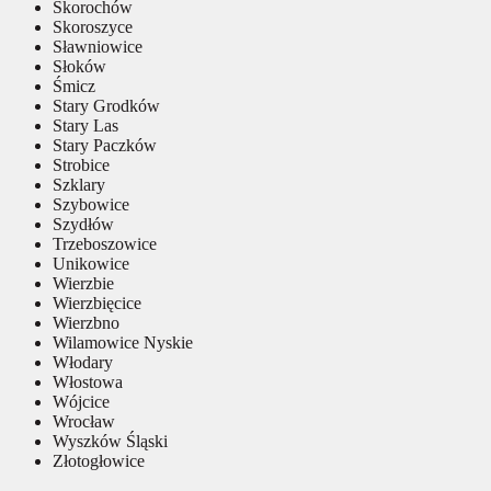
Skorochów
Skoroszyce
Sławniowice
Słoków
Śmicz
Stary Grodków
Stary Las
Stary Paczków
Strobice
Szklary
Szybowice
Szydłów
Trzeboszowice
Unikowice
Wierzbie
Wierzbięcice
Wierzbno
Wilamowice Nyskie
Włodary
Włostowa
Wójcice
Wrocław
Wyszków Śląski
Złotogłowice