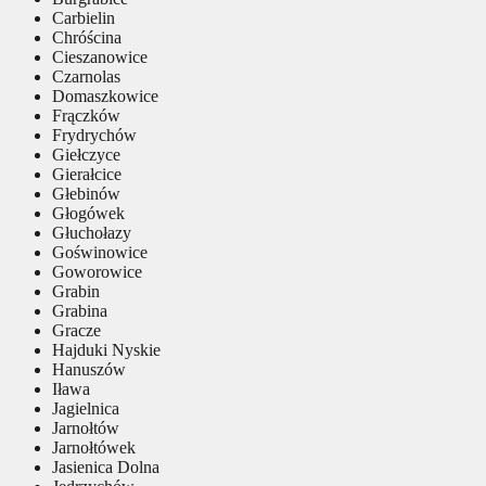
Carbielin
Chróścina
Cieszanowice
Czarnolas
Domaszkowice
Frączków
Frydrychów
Giełczyce
Gierałcice
Głebinów
Głogówek
Głuchołazy
Goświnowice
Goworowice
Grabin
Grabina
Gracze
Hajduki Nyskie
Hanuszów
Iława
Jagielnica
Jarnołtów
Jarnołtówek
Jasienica Dolna