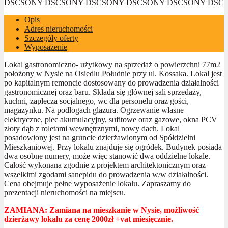
DSC
SONY DSC
SONY DSC
SONY DSC
SONY DSC
SONY DSC
Opis
Adres nieruchomości
Szczegóły oferty
Wyposażenie
Lokal gastronomiczno- użytkowy na sprzedaż o powierzchni 77m2
położony w Nysie na Osiedlu Południe przy ul. Kossaka. Lokal jest
po kapitalnym remoncie dostosowany do prowadzenia działalności
gastronomicznej oraz baru. Składa się głównej sali sprzedaży,
kuchni, zaplecza socjalnego, wc dla personelu oraz gości,
magazynku. Na podłogach glazura. Ogrzewanie własne
elektryczne, piec akumulacyjny, sufitowe oraz gazowe, okna PCV
złoty dąb z roletami wewnętrznymi, nowy dach. Lokal
posadowiony jest na gruncie dzierżawionym od Spółdzielni
Mieszkaniowej. Przy lokalu znajduje się ogródek. Budynek posiada
dwa osobne numery, może więc stanowić dwa oddzielne lokale.
Całość wykonana zgodnie z projektem architektonicznym oraz
wszelkimi zgodami sanepidu do prowadzenia w/w działalności.
Cena obejmuje pełne wyposażenie lokalu. Zapraszamy do
prezentacji nieruchomości na miejscu.
ZAMIANA: Zamiana na mieszkanie w Nysie, możliwość
dzierżawy lokalu za cenę 2000zł +vat miesięcznie.