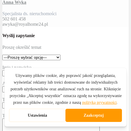
Anna Wyka
Specjalista ds. nieruchomości
502 601 458
awyka@royalhome24.pl
Wyślij zapytanie
Proszę określić temat
Imię i nazwisko
Adres email
Telefon kontaktowy
Treść wiadomości