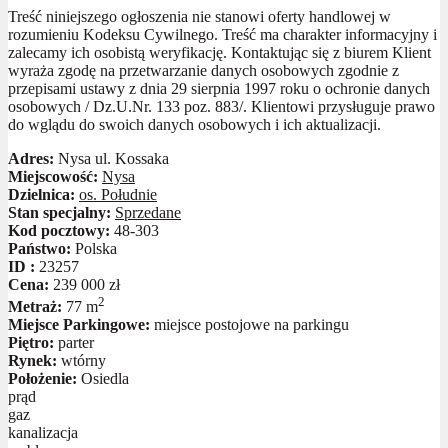
Treść niniejszego ogłoszenia nie stanowi oferty handlowej w
rozumieniu Kodeksu Cywilnego. Treść ma charakter informacyjny i
zalecamy ich osobistą weryfikację. Kontaktując się z biurem Klient
wyraża zgodę na przetwarzanie danych osobowych zgodnie z
przepisami ustawy z dnia 29 sierpnia 1997 roku o ochronie danych
osobowych / Dz.U.Nr. 133 poz. 883/. Klientowi przysługuje prawo
do wglądu do swoich danych osobowych i ich aktualizacji.
Adres:
Nysa ul. Kossaka
Miejscowość:
Nysa
Dzielnica:
os. Południe
Stan specjalny:
Sprzedane
Kod pocztowy:
48-303
Państwo:
Polska
ID :
23257
Cena:
239 000 zł
2
Metraż:
77 m
Miejsce Parkingowe:
miejsce postojowe na parkingu
Piętro:
parter
Rynek:
wtórny
Położenie:
Osiedla
prąd
gaz
kanalizacja