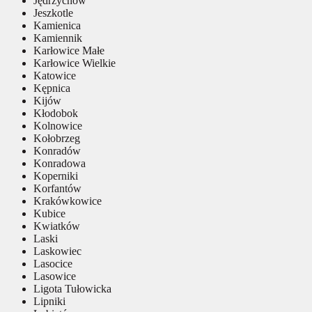
Jędrzychów
Jeszkotle
Kamienica
Kamiennik
Karłowice Małe
Karłowice Wielkie
Katowice
Kępnica
Kijów
Kłodobok
Kolnowice
Kołobrzeg
Konradów
Konradowa
Koperniki
Korfantów
Krakówkowice
Kubice
Kwiatków
Laski
Laskowiec
Lasocice
Lasowice
Ligota Tułowicka
Lipniki