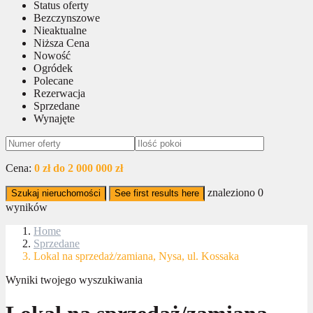
Status oferty
Bezczynszowe
Nieaktualne
Niższa Cena
Nowość
Ogródek
Polecane
Rezerwacja
Sprzedane
Wynajęte
Cena:
0 zł do 2 000 000 zł
znaleziono
0
Szukaj nieruchomości
See first results here
wyników
Home
Sprzedane
Lokal na sprzedaż/zamiana, Nysa, ul. Kossaka
Wyniki twojego wyszukiwania