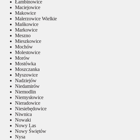
Łambinowice
Maciejowice
Makowice
Malerzowice Wielkie
Mańkowice
Markowice
Meszno
Mieszkowice
Mochów
Molestowice
Morów
Mostówka
Moszczanka
Myszowice
Nadziejów
Niedamirów
Niemodlin
Niemysłowice
Nieradowice
Niesiebędowice
Niwnica
Nowaki
Nowy Las
Nowy Świętów
Nysa