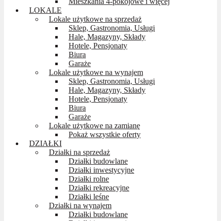
Mieszkania 4-pokojowe i więcej
LOKALE
Lokale użytkowe na sprzedaż
Sklep, Gastronomia, Usługi
Hale, Magazyny, Składy
Hotele, Pensjonaty
Biura
Garaże
Lokale użytkowe na wynajem
Sklep, Gastronomia, Usługi
Hale, Magazyny, Składy
Hotele, Pensjonaty
Biura
Garaże
Lokale użytkowe na zamianę
Pokaż wszystkie oferty
DZIAŁKI
Działki na sprzedaż
Działki budowlane
Działki inwestycyjne
Działki rolne
Działki rekreacyjne
Działki leśne
Działki na wynajem
Działki budowlane