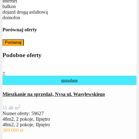
internet
balkon
dojazd drogą asfaltową
domofon
Porównaj oferty
Porównaj
Podobne oferty
+
sprzedane
Mieszkanie na sprzedaż, Nysa ul. Wasylewskiego
2
1
1
48 m
Numer oferty: 59627
48m2, 2 pokoje, IIpiętro
48m2, 2 pokoje, IIpiętro
389 000 zł