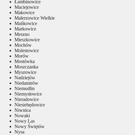
Łambinowice
Maciejowice
Makowice
Malerzowice Wielkie
Mańkowice
Markowice
Meszno
Mieszkowice
Mochów
Molestowice
Morów
Mostówka
Moszczanka
Myszowice
Nadziejów
Niedamirów
Niemodlin
Niemysłowice
Nieradowice
Niesiebędowice
Niwnica
Nowaki
Nowy Las
Nowy Świętów
Nysa