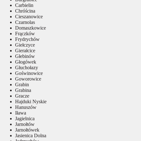
Carbielin
Chróścina
Cieszanowice
Czarnolas
Domaszkowice
Frączków
Frydrychów
Giełczyce
Gierałcice
Głebinów
Głogówek
Głuchołazy
Goświnowice
Goworowice
Grabin
Grabina
Gracze
Hajduki Nyskie
Hanuszów
Iława
Jagielnica
Jarnołtów
Jarnołtówek
Jasienica Dolna