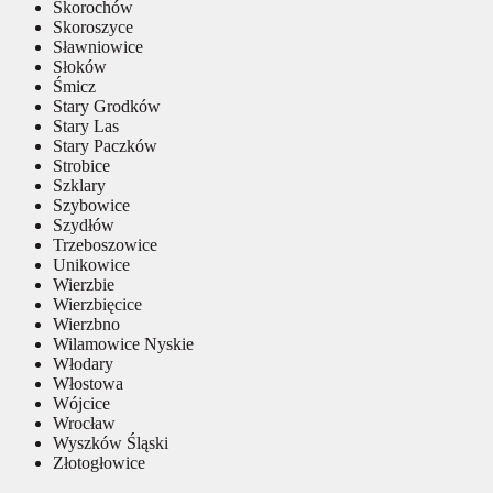
Skorochów
Skoroszyce
Sławniowice
Słoków
Śmicz
Stary Grodków
Stary Las
Stary Paczków
Strobice
Szklary
Szybowice
Szydłów
Trzeboszowice
Unikowice
Wierzbie
Wierzbięcice
Wierzbno
Wilamowice Nyskie
Włodary
Włostowa
Wójcice
Wrocław
Wyszków Śląski
Złotogłowice