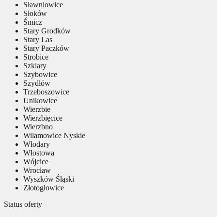
Sławniowice
Słoków
Śmicz
Stary Grodków
Stary Las
Stary Paczków
Strobice
Szklary
Szybowice
Szydłów
Trzeboszowice
Unikowice
Wierzbie
Wierzbięcice
Wierzbno
Wilamowice Nyskie
Włodary
Włostowa
Wójcice
Wrocław
Wyszków Śląski
Złotogłowice
Status oferty