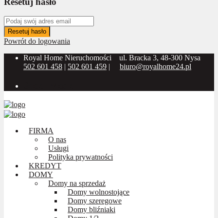
Resetuj hasło
Resetuj hasło
Powrót do logowania
Royal Home Nieruchomości
ul. Bracka 3, 48-300 Nysa
502 601 458
|
502 601 459
|
biuro@royalhome24.pl
Social Media:
FIRMA
O nas
Usługi
Polityka prywatności
KREDYT
DOMY
Domy na sprzedaż
Domy wolnostojące
Domy szeregowe
Domy bliźniaki