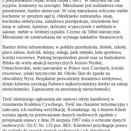
z podzielnikami ciepła, woda ciepła z sieci. W budynku nie ma
zsypów, kontenery na zewnątrz. Mieszkanie jest rozkładowe oraz
przestrzenne, bardzo słoneczne. W cenę mieszkania wliczono meble
kuchenne ze sprzętem agd tj. chłodziarko zamrażarka, okap,
kuchenka elektryczna, zabudowa przedpokoju, oświetlenie bez
lamp w salonie, karnisze, skórzany wypoczynek z meblami w
salonie, meble w średniej sypialni. Czynsz ok 500zł miesięcznie.
Mieszkanie do zamieszkania nie wymaga nakładów finansowych.
Bardzo dobra infrastruktura; w pobliżu przedszkola, żłobek, szkoły,
place zabaw, kościół, sklepy, usługi, park miejski, hala sportowa,
ścieżki rowerowe. Parking bezpośrednio przed oraz za budynkiem.
Blisko do wielu atrakcji turystycznych Jezioro Nyskie,
Otmuchowskie, stoki narciarskie w Polsce oraz Czechach, ścieżki
rowerowe, szlaki turystyczne itd. Około 5km do zjazdu na
obwodnicę Nysy. Bezpłatnie prowadzimy doradztwo kredytowe,
dzięki któremu uzyskają Państwo najkorzystniejszy kredyt na zakup
nieruchomości. Zapraszamy na prezentację nieruchomości.
Treść niniejszego ogłoszenia nie stanowi oferty handlowej w
rozumieniu Kodeksu Cywilnego. Treść ma charakter informacyjny i
zalecamy ich osobistą weryfikację. Kontaktując się z biurem Klient
wyraża zgodę na przetwarzanie danych osobowych zgodnie z
przepisami ustawy z dnia 29 sierpnia 1997 roku o ochronie danych
osobowych / Dz.U.Nr. 133 poz. 883/. Klientowi przysługuje prawo
do wglądu do swoich danych osobowych i ich aktualizacji.