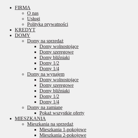
FIRMA
O nas
Usługi
Polityka prywatności
KREDYT
DOMY
Domy na sprzedaż
Domy wolnostojące
Domy szeregowe
Domy bliźniaki
Domy 1/2
Domy 1/4
Domy na wynajem
Domy wolnostojące
Domy szeregowe
Domy bliźniaki
Domy 1/2
Domy 1/4
Domy na zamianę
Pokaż wszystkie oferty
MIESZKANIA
Mieszkania na sprzedaż
Mieszkania 1-pokojowe
Mieszkania 2-pokojowe