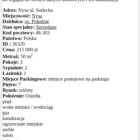
Adres:
Nysa ul. Sudecka
Miejscowość:
Nysa
Dzielnica:
os. Południe
Stan specjalny:
Sprzedane
Kod pocztowy:
48-303
Państwo:
Polska
ID :
36320
Cena:
215 000 zł
2
Metraż:
50 m
Pokoje:
3
Sypialnie:
2
Łazienki:
1
Miejsce Parkingowe:
miejsce postojowe na parkingu
Piętro:
7
Rynek:
wtórny
Położenie:
Osiedla
prąd
woda miejska / wodociąg
gaz
kanalizacja
ogrzewanie miejskie
meble
salon