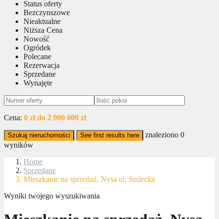
Status oferty
Bezczynszowe
Nieaktualne
Niższa Cena
Nowość
Ogródek
Polecane
Rezerwacja
Sprzedane
Wynajęte
Cena:
0 zł do 2 000 000 zł
znaleziono
0
Szukaj nieruchomości
See first results here
wyników
Home
Sprzedane
Mieszkanie na sprzedaż, Nysa ul. Sudecka
Wyniki twojego wyszukiwania