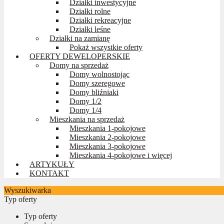
Działki inwestycyjne
Działki rolne
Działki rekreacyjne
Działki leśne
Działki na zamianę
Pokaż wszystkie oferty
OFERTY DEWELOPERSKIE
Domy na sprzedaż
Domy wolnostojąc
Domy szeregowe
Domy bliźniaki
Domy 1/2
Domy 1/4
Mieszkania na sprzedaż
Mieszkania 1-pokojowe
Mieszkania 2-pokojowe
Mieszkania 3-pokojowe
Mieszkania 4-pokojowe i więcej
ARTYKUŁY
KONTAKT
Wyszukiwarka
Typ oferty
Typ oferty