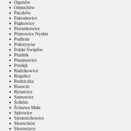
Ogonów
Otmuchów
Paczków
Pakosławice
Piątkowice
Piorunkowice
Piotrowice Nyskie
Podlesie
Pokrzywna
Polski Świętów
Prudnik
Prusinowice
Przełęk
Radzikowice
Regulice
Rudziczka
Rusocin
Rynarcice
Sarnowice
Ścibórz
Ścinawa Mała
Sękowice
Siestrzechowice
Skorochów
Skoroszyce