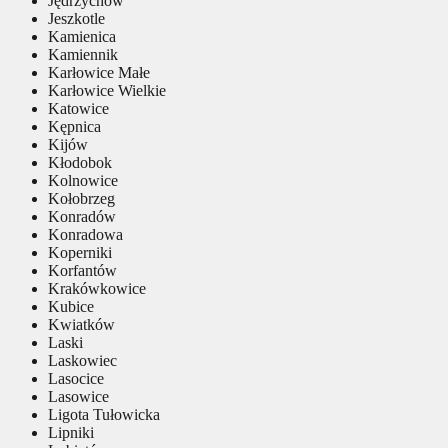
Jędrzychów
Jeszkotle
Kamienica
Kamiennik
Karłowice Małe
Karłowice Wielkie
Katowice
Kępnica
Kijów
Kłodobok
Kolnowice
Kołobrzeg
Konradów
Konradowa
Koperniki
Korfantów
Krakówkowice
Kubice
Kwiatków
Laski
Laskowiec
Lasocice
Lasowice
Ligota Tułowicka
Lipniki