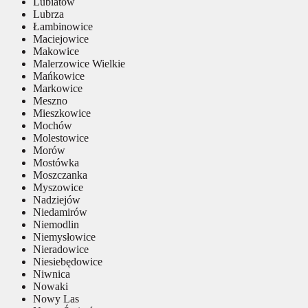
Lubiatów
Lubrza
Łambinowice
Maciejowice
Makowice
Malerzowice Wielkie
Mańkowice
Markowice
Meszno
Mieszkowice
Mochów
Molestowice
Morów
Mostówka
Moszczanka
Myszowice
Nadziejów
Niedamirów
Niemodlin
Niemysłowice
Nieradowice
Niesiebędowice
Niwnica
Nowaki
Nowy Las