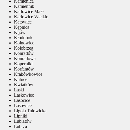
Kamienica
Kamiennik
Karłowice Małe
Karłowice Wielkie
Katowice
Kępnica
Kijów
Kłodobok
Kolnowice
Kołobrzeg
Konradów
Konradowa
Koperniki
Korfantów
Krakówkowice
Kubice
Kwiatków
Laski
Laskowiec
Lasocice
Lasowice
Ligota Tułowicka
Lipniki
Lubiatów
Lubrza