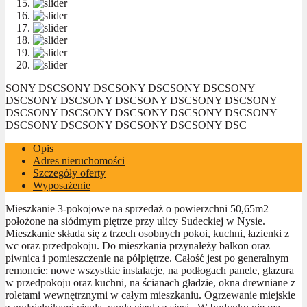
SONY DSC
SONY DSC
SONY DSC
SONY DSC
SONY
DSC
SONY DSC
SONY DSC
SONY DSC
SONY DSC
SONY
DSC
SONY DSC
SONY DSC
SONY DSC
SONY DSC
SONY
DSC
SONY DSC
SONY DSC
SONY DSC
SONY DSC
Opis
Adres nieruchomości
Szczegóły oferty
Wyposażenie
Mieszkanie 3-pokojowe na sprzedaż o powierzchni 50,65m2
położone na siódmym piętrze przy ulicy Sudeckiej w Nysie.
Mieszkanie składa się z trzech osobnych pokoi, kuchni, łazienki z
wc oraz przedpokoju. Do mieszkania przynależy balkon oraz
piwnica i pomieszczenie na półpiętrze. Całość jest po generalnym
remoncie: nowe wszystkie instalacje, na podłogach panele, glazura
w przedpokoju oraz kuchni, na ścianach gładzie, okna drewniane z
roletami wewnętrznymi w całym mieszkaniu. Ogrzewanie miejskie