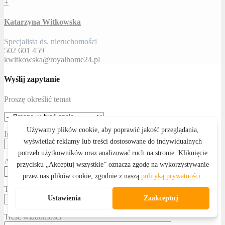
+
Katarzyna Witkowska
Specjalista ds. nieruchomości
502 601 459
kwitkowska@royalhome24.pl
Wyślij zapytanie
Proszę określić temat
Imię i nazwisko
Adres email
Telefon kontaktowy
Treść wiadomości