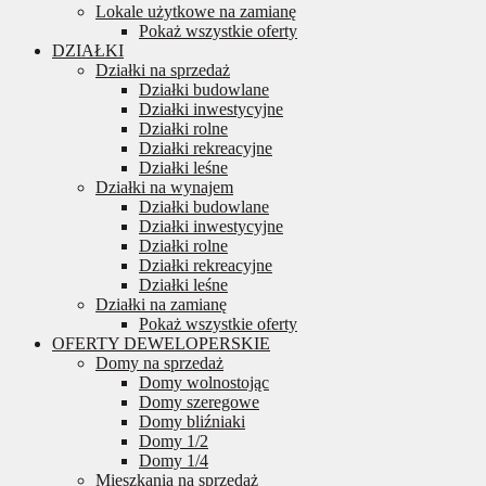
Lokale użytkowe na zamianę
Pokaż wszystkie oferty
DZIAŁKI
Działki na sprzedaż
Działki budowlane
Działki inwestycyjne
Działki rolne
Działki rekreacyjne
Działki leśne
Działki na wynajem
Działki budowlane
Działki inwestycyjne
Działki rolne
Działki rekreacyjne
Działki leśne
Działki na zamianę
Pokaż wszystkie oferty
OFERTY DEWELOPERSKIE
Domy na sprzedaż
Domy wolnostojąc
Domy szeregowe
Domy bliźniaki
Domy 1/2
Domy 1/4
Mieszkania na sprzedaż