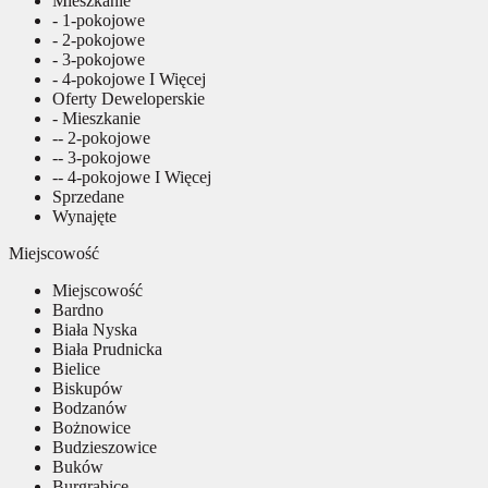
Mieszkanie
- 1-pokojowe
- 2-pokojowe
- 3-pokojowe
- 4-pokojowe I Więcej
Oferty Deweloperskie
- Mieszkanie
-- 2-pokojowe
-- 3-pokojowe
-- 4-pokojowe I Więcej
Sprzedane
Wynajęte
Miejscowość
Miejscowość
Bardno
Biała Nyska
Biała Prudnicka
Bielice
Biskupów
Bodzanów
Bożnowice
Budzieszowice
Buków
Burgrabice