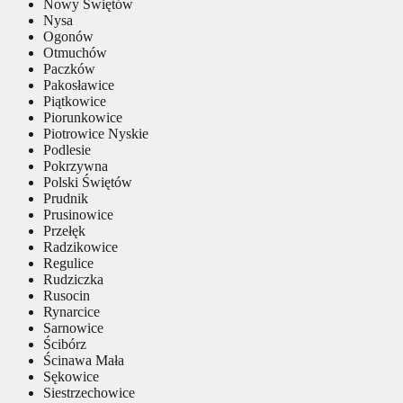
Nowy Świętów
Nysa
Ogonów
Otmuchów
Paczków
Pakosławice
Piątkowice
Piorunkowice
Piotrowice Nyskie
Podlesie
Pokrzywna
Polski Świętów
Prudnik
Prusinowice
Przełęk
Radzikowice
Regulice
Rudziczka
Rusocin
Rynarcice
Sarnowice
Ścibórz
Ścinawa Mała
Sękowice
Siestrzechowice