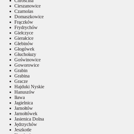
Chróścina
Cieszanowice
Czarnolas
Domaszkowice
Frączków
Frydrychów
Giełczyce
Gierałcice
Głebinów
Głogówek
Głuchołazy
Goświnowice
Goworowice
Grabin
Grabina
Gracze
Hajduki Nyskie
Hanuszów
Iława
Jagielnica
Jarnołtów
Jarnołtówek
Jasienica Dolna
Jędrzychów
Jeszkotle