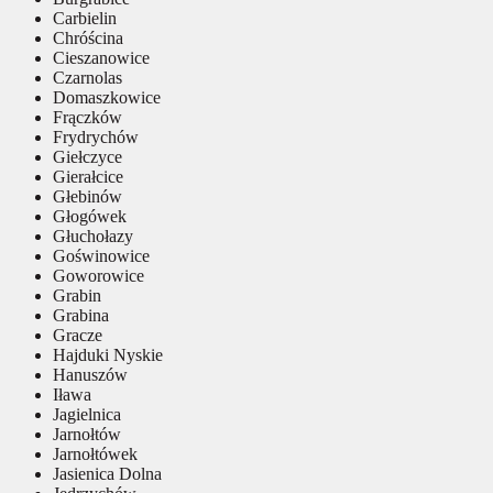
Carbielin
Chróścina
Cieszanowice
Czarnolas
Domaszkowice
Frączków
Frydrychów
Giełczyce
Gierałcice
Głebinów
Głogówek
Głuchołazy
Goświnowice
Goworowice
Grabin
Grabina
Gracze
Hajduki Nyskie
Hanuszów
Iława
Jagielnica
Jarnołtów
Jarnołtówek
Jasienica Dolna