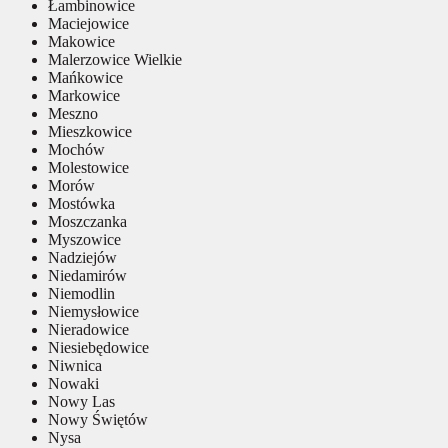
Łambinowice
Maciejowice
Makowice
Malerzowice Wielkie
Mańkowice
Markowice
Meszno
Mieszkowice
Mochów
Molestowice
Morów
Mostówka
Moszczanka
Myszowice
Nadziejów
Niedamirów
Niemodlin
Niemysłowice
Nieradowice
Niesiebędowice
Niwnica
Nowaki
Nowy Las
Nowy Świętów
Nysa