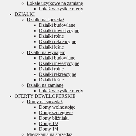
Lokale użytkowe na zamianę
Pokaż wszystkie oferty
DZIAŁKI
Działki na sprzedaż
Działki budowlane
Działki inwestycyjne
Działki rolne
Działki rekreacyjne
Działki leśne
Działki na wynajem
Działki budowlane
Działki inwestycyjne
Działki rolne
Działki rekreacyjne
Działki leśne
Działki na zamianę
Pokaż wszystkie oferty
OFERTY DEWELOPERSKIE
Domy na sprzedaż
Domy wolnostojąc
Domy szeregowe
Domy bliźniaki
Domy 1/2
Domy 1/4
Mieszkania na sprzedaż