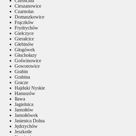
Chróścina
Cieszanowice
Czarnolas
Domaszkowice
Frączków
Frydrychów
Giełczyce
Gierałcice
Głebinów
Głogówek
Głuchołazy
Goświnowice
Goworowice
Grabin
Grabina
Gracze
Hajduki Nyskie
Hanuszów
Iława
Jagielnica
Jarnołtów
Jarnołtówek
Jasienica Dolna
Jędrzychów
Jeszkotle