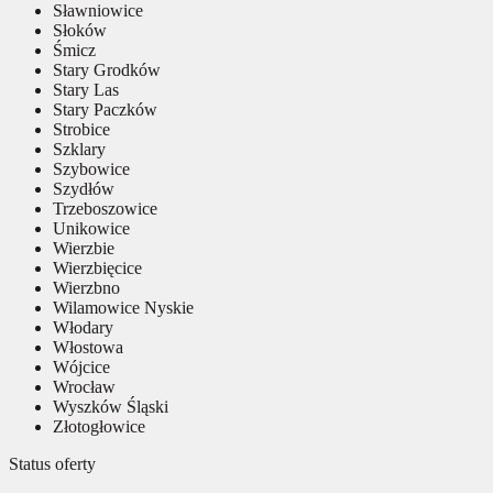
Sławniowice
Słoków
Śmicz
Stary Grodków
Stary Las
Stary Paczków
Strobice
Szklary
Szybowice
Szydłów
Trzeboszowice
Unikowice
Wierzbie
Wierzbięcice
Wierzbno
Wilamowice Nyskie
Włodary
Włostowa
Wójcice
Wrocław
Wyszków Śląski
Złotogłowice
Status oferty