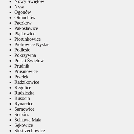
Nowy Świętów
Nysa
Ogonów
Otmuchów
Paczków
Pakosławice
Piątkowice
Piorunkowice
Piotrowice Nyskie
Podlesie
Pokrzywna
Polski Świętów
Prudnik
Prusinowice
Przełęk
Radzikowice
Regulice
Rudziczka
Rusocin
Rynarcice
Sarnowice
Ścibórz
Ścinawa Mała
Sękowice
Siestrzechowice