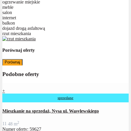
ogrzewanie miejskie
meble
salon
internet
balkon
dojazd drogą asfaltową
rzut mieszkania
Porównaj oferty
Porównaj
Podobne oferty
+
sprzedane
Mieszkanie na sprzedaż, Nysa ul. Wasylewskiego
2
1
1
48 m
Numer oferty: 59627