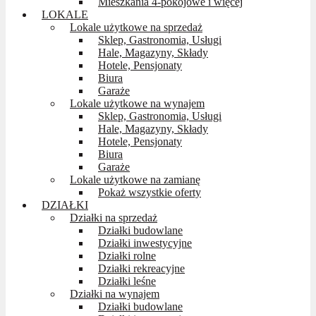
Mieszkania 4-pokojowe i więcej
LOKALE
Lokale użytkowe na sprzedaż
Sklep, Gastronomia, Usługi
Hale, Magazyny, Składy
Hotele, Pensjonaty
Biura
Garaże
Lokale użytkowe na wynajem
Sklep, Gastronomia, Usługi
Hale, Magazyny, Składy
Hotele, Pensjonaty
Biura
Garaże
Lokale użytkowe na zamianę
Pokaż wszystkie oferty
DZIAŁKI
Działki na sprzedaż
Działki budowlane
Działki inwestycyjne
Działki rolne
Działki rekreacyjne
Działki leśne
Działki na wynajem
Działki budowlane