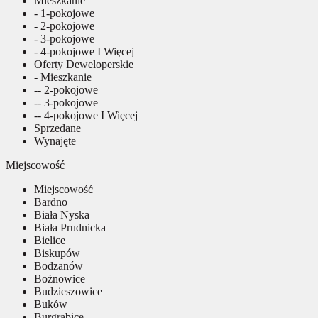
Mieszkanie
- 1-pokojowe
- 2-pokojowe
- 3-pokojowe
- 4-pokojowe I Więcej
Oferty Deweloperskie
- Mieszkanie
-- 2-pokojowe
-- 3-pokojowe
-- 4-pokojowe I Więcej
Sprzedane
Wynajęte
Miejscowość
Miejscowość
Bardno
Biała Nyska
Biała Prudnicka
Bielice
Biskupów
Bodzanów
Bożnowice
Budzieszowice
Buków
Burgrabice