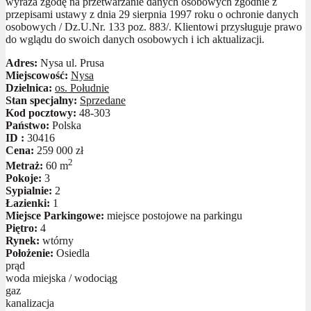
wyraża zgodę na przetwarzanie danych osobowych zgodnie z
przepisami ustawy z dnia 29 sierpnia 1997 roku o ochronie danych
osobowych / Dz.U.Nr. 133 poz. 883/. Klientowi przysługuje prawo
do wglądu do swoich danych osobowych i ich aktualizacji.
Adres:
Nysa ul. Prusa
Miejscowość:
Nysa
Dzielnica:
os. Południe
Stan specjalny:
Sprzedane
Kod pocztowy:
48-303
Państwo:
Polska
ID :
30416
Cena:
259 000 zł
2
Metraż:
60 m
Pokoje:
3
Sypialnie:
2
Łazienki:
1
Miejsce Parkingowe:
miejsce postojowe na parkingu
Piętro:
4
Rynek:
wtórny
Położenie:
Osiedla
prąd
woda miejska / wodociąg
gaz
kanalizacja