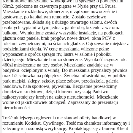
Komfortowe mieszkanie 3-pokojowe na sprzedaż o powierzchni
60m2, położone na czwartym piętrze w Nysie przy ul. Prusa.
Mieszkanie rozkładowe, słoneczne, urządzone nowocześnie i
gustownie, po kapitalnym remoncie. Zostało częściowo
przebudowane, składa się z dużego otwartego salonu, dwóch
osobnych sypialni w tym jedna z garderobą, łazienki z wc oraz
balkonu. Wymienione zostały wszystkie instalacje, na podłogach
glazura oraz panele, brak progów, nowe drzwi, okna PCV z
roletami zewnętrznymi, na ścianach gładzie. Ogrzewanie miejskie z
podzielnikami ciepła. W cenę mieszkania wliczone pełne
wyposażenie oprócz sprzętu rtv, lustra w salonie i pokoiku
dziecięcego. Mieszkanie bardzo słoneczne. Wysokość czynszu ok.
460zł miesięcznie na trzy osoby. Mieszkanie znajduje się w
budynku ocieplonym z windą. Do mieszkania przynależy piwnica
oraz 1/2 schowka na półpiętrze. Świetna infrastruktura, w pobliżu
park miejski, sklepy, szkoły, place zabaw, przedszkola, galeria
handlowa, hala sportowa, pływalnia. Bezpłatnie prowadzimy
doradztwo kredytowe, dzięki któremu uzyskają Państwo
najkorzystniejszy kredyt na zakup nieruchomości. Mieszkanie
wolne od jakichkolwiek obciążeń. Zapraszamy do prezentacji
nieruchomości.
Treść niniejszego ogłoszenia nie stanowi oferty handlowej w
rozumieniu Kodeksu Cywilnego. Treść ma charakter informacyjny i
zalecamy ich osobistą weryfikację. Kontaktując się z biurem Klient