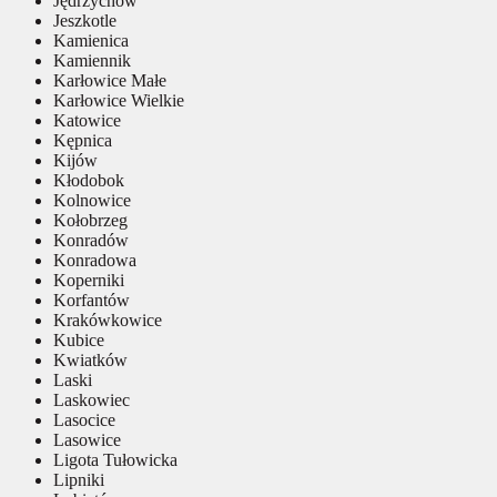
Jędrzychów
Jeszkotle
Kamienica
Kamiennik
Karłowice Małe
Karłowice Wielkie
Katowice
Kępnica
Kijów
Kłodobok
Kolnowice
Kołobrzeg
Konradów
Konradowa
Koperniki
Korfantów
Krakówkowice
Kubice
Kwiatków
Laski
Laskowiec
Lasocice
Lasowice
Ligota Tułowicka
Lipniki