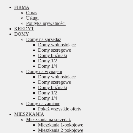
FIRMA
O nas
Usługi
Polityka prywatności
KREDYT
DOMY
Domy na sprzedaż
Domy wolnostojące
Domy szeregowe
Domy bliźniaki
Domy 1/2
Domy 1/4
Domy na wynajem
Domy wolnostojące
Domy szeregowe
Domy bliźniaki
Domy 1/2
Domy 1/4
Domy na zamianę
Pokaż wszystkie oferty
MIESZKANIA
Mieszkania na sprzedaż
Mieszkania 1-pokojowe
Mieszkania 2-pokojowe