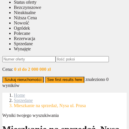
Status oferty
Bezczynszowe
Nieaktualne
Niższa Cena
Nowość
Ogródek
Polecane
Rezerwacja
Sprzedane
Wynajęte
Cena:
0 zł do 2 000 000 zł
znaleziono
0
Szukaj nieruchomości
See first results here
wyników
Home
Sprzedane
Mieszkanie na sprzedaż, Nysa ul. Prusa
Wyniki twojego wyszukiwania