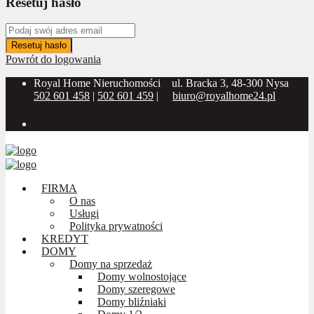
Resetuj hasło
Resetuj hasło
Powrót do logowania
Royal Home Nieruchomości
ul. Bracka 3, 48-300 Nysa
502 601 458
|
502 601 459
|
biuro@royalhome24.pl
Social Media:
FIRMA
O nas
Usługi
Polityka prywatności
KREDYT
DOMY
Domy na sprzedaż
Domy wolnostojące
Domy szeregowe
Domy bliźniaki