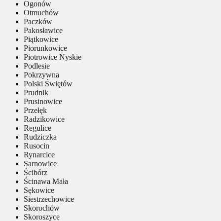
Ogonów
Otmuchów
Paczków
Pakosławice
Piątkowice
Piorunkowice
Piotrowice Nyskie
Podlesie
Pokrzywna
Polski Świętów
Prudnik
Prusinowice
Przełęk
Radzikowice
Regulice
Rudziczka
Rusocin
Rynarcice
Sarnowice
Ścibórz
Ścinawa Mała
Sękowice
Siestrzechowice
Skorochów
Skoroszyce