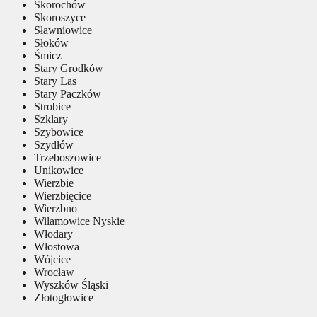
Skorochów
Skoroszyce
Sławniowice
Słoków
Śmicz
Stary Grodków
Stary Las
Stary Paczków
Strobice
Szklary
Szybowice
Szydłów
Trzeboszowice
Unikowice
Wierzbie
Wierzbięcice
Wierzbno
Wilamowice Nyskie
Włodary
Włostowa
Wójcice
Wrocław
Wyszków Śląski
Złotogłowice