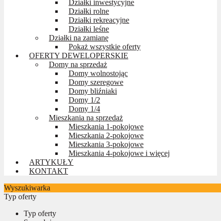
Działki inwestycyjne
Działki rolne
Działki rekreacyjne
Działki leśne
Działki na zamianę
Pokaż wszystkie oferty
OFERTY DEWELOPERSKIE
Domy na sprzedaż
Domy wolnostojąc
Domy szeregowe
Domy bliźniaki
Domy 1/2
Domy 1/4
Mieszkania na sprzedaż
Mieszkania 1-pokojowe
Mieszkania 2-pokojowe
Mieszkania 3-pokojowe
Mieszkania 4-pokojowe i więcej
ARTYKUŁY
KONTAKT
Wyszukiwarka
Typ oferty
Typ oferty