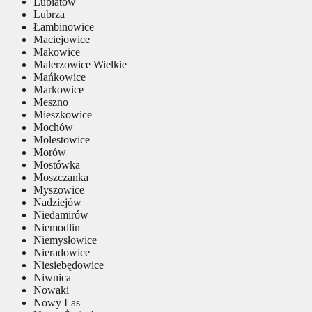
Lubiatów
Lubrza
Łambinowice
Maciejowice
Makowice
Malerzowice Wielkie
Mańkowice
Markowice
Meszno
Mieszkowice
Mochów
Molestowice
Morów
Mostówka
Moszczanka
Myszowice
Nadziejów
Niedamirów
Niemodlin
Niemysłowice
Nieradowice
Niesiebędowice
Niwnica
Nowaki
Nowy Las