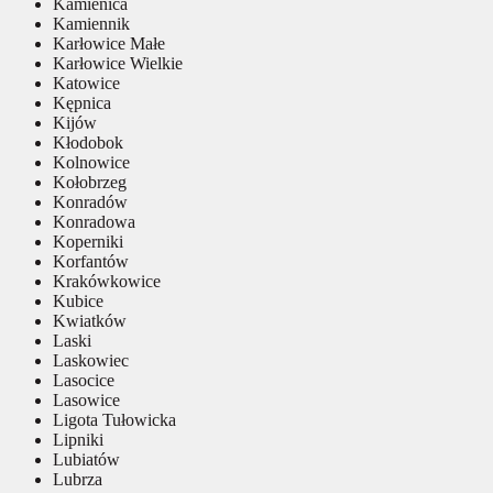
Kamienica
Kamiennik
Karłowice Małe
Karłowice Wielkie
Katowice
Kępnica
Kijów
Kłodobok
Kolnowice
Kołobrzeg
Konradów
Konradowa
Koperniki
Korfantów
Krakówkowice
Kubice
Kwiatków
Laski
Laskowiec
Lasocice
Lasowice
Ligota Tułowicka
Lipniki
Lubiatów
Lubrza