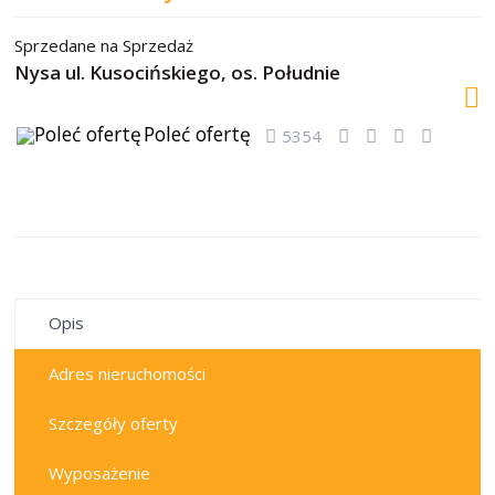
Sprzedane
na
Sprzedaż
Nysa ul. Kusocińskiego,
os. Południe
Poleć ofertę
5354
sprzedane
Opis
Adres nieruchomości
Szczegóły oferty
Wyposażenie