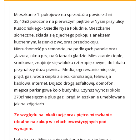
Mieszkanie 1- pokojowe na sprzedaż o powierzchni
25,40m2 położone na pierwszym piętrze w Nysie przy ulicy
Kusocińskiego- Osiedle Nysa Południe. Mieszkanie
słoneczne, składa się z jednego pokoju z aneksem
kuchennym, łazienki z wc, oraz przedpokoju.
Nieruchomość po remoncie, na podłogach panele oraz
glazura, okna pcv, na ścianach gładzie. Mieszkanie ciepłe,
środkowe, znajduje się w bloku czteropiętrowym, do lokalu
przynależy duża piwnica. Media; ogrzewanie miejskie,
prąd, gaz, woda ciepła z sieci, kanalizacja, telewizja
kablowa, internet. Dojazd drogą asfaltową, domofon,
miejsca parkingowe koło budynku. Czynsz wynosi około
270zł miesięcznie plus gaz i prąd. Mieszkanie umeblowane
jak na zdjęciach.
Ze względu na lokalizację oraz piętro mieszkanie
idealne na zakup w celach inwestycyjnych pod
wynajem.
Lokalizacja:
Mieszkanie położone jest na jednym z