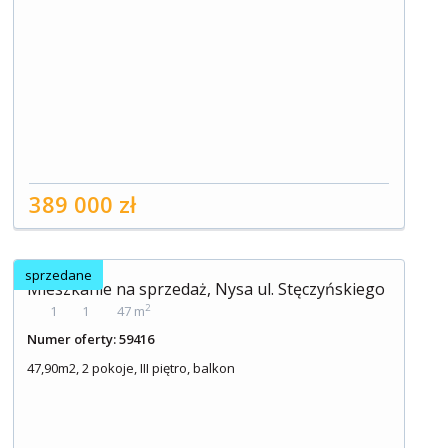
389 000 zł
sprzedane
Mieszkanie na sprzedaż, Nysa ul. Stęczyńskiego
2
1
1
47 m
Numer oferty: 59416
47,90m2, 2 pokoje, III piętro, balkon