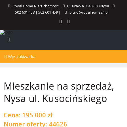
Royal Home Nieruchomości
ul. Bracka 3, 48-300 Nysa
502 601 458
|
502 601 459
|
biuro@royalhome24.pl
Wyszukiwarka
Mieszkanie na sprzedaż,
Nysa ul. Kusocińskiego
Cena:
195 000 zł
Numer oferty: 44626