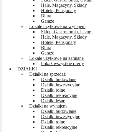
Hale, Magazyny, Składy
Hotele, Pensjonaty
Biura
Garaże
Lokale użytkowe na wynajem
Sklep, Gastronomia, Usługi
Hale, Magazyny, Składy
Hotele, Pensjonaty
Biura
Garaże
Lokale użytkowe na zamianę
Pokaż wszystkie oferty
DZIAŁKI
Działki na sprzedaż
Działki budowlane
Działki inwestycyjne
Działki rolne
Działki rekreacyjne
Działki leśne
Działki na wynajem
Działki budowlane
Działki inwestycyjne
Działki rolne
Działki rekreacyjne