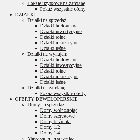
Lokale użytkowe na zamianę
Pokaż wszystkie oferty
DZIAŁKI
Działki na sprzedaż
Działki budowlane
Działki inwestycyjne
Działki rolne
Działki rekreacyjne
Działki leśne
Działki na wynajem
Działki budowlane
Działki inwestycyjne
Działki rolne
Działki rekreacyjne
Działki leśne
Działki na zamianę
Pokaż wszystkie oferty
OFERTY DEWELOPERSKIE
Domy na sprzedaż
Domy wolnostojąc
Domy szeregowe
Domy bliźniaki
Domy 1/2
Domy 1/4
Mieszkania na sprzedaż