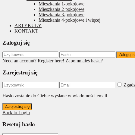
Mieszkania 1-pokojowe
Mieszkania 2-pokojowe
Mieszkania 3-pokojowe
Mieszkania 4-pokojowe i więcej
ARTYKUŁY
KONTAKT
Zaloguj się
Zaloguj s
Need an account? Register here!
Zapomniałeś hasła?
Zarejestruj się
Zgadz
Hasło zostanie do Ciebie wysłane w wiadomości email
Zarejestruj się
Back to Login
Resetuj hasło