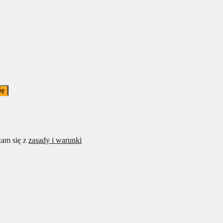
ię
am się z
zasady i warunki