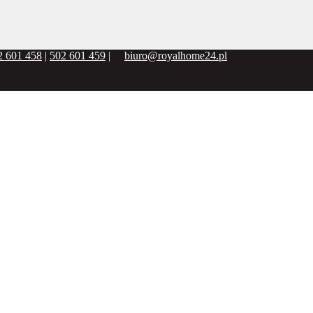
2 601 458
|
502 601 459
|
biuro@royalhome24.pl