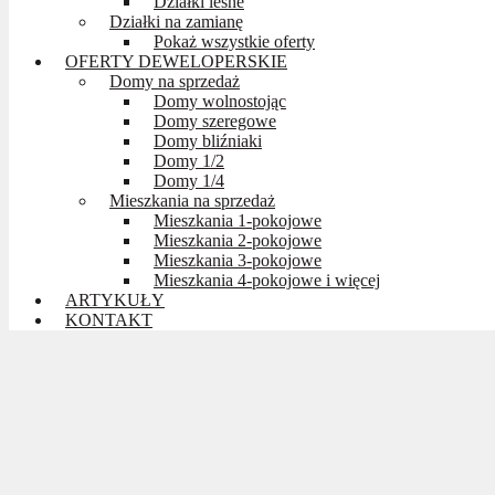
Działki leśne
Działki na zamianę
Pokaż wszystkie oferty
OFERTY DEWELOPERSKIE
Domy na sprzedaż
Domy wolnostojąc
Domy szeregowe
Domy bliźniaki
Domy 1/2
Domy 1/4
Mieszkania na sprzedaż
Mieszkania 1-pokojowe
Mieszkania 2-pokojowe
Mieszkania 3-pokojowe
Mieszkania 4-pokojowe i więcej
ARTYKUŁY
KONTAKT