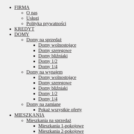
FIRMA
O nas
Usługi
Polityka prywatności
KREDYT
DOMY
Domy na sprzedaż
Domy wolnostojące
Domy szeregowe
Domy bliźniaki
Domy 1/2
Domy 1/4
Domy na wynajem
Domy wolnostojące
Domy szeregowe
Domy bliźniaki
Domy 1/2
Domy 1/4
Domy na zamianę
Pokaż wszystkie oferty
MIESZKANIA
Mieszkania na sprzedaż
Mieszkania 1-pokojowe
Mieszkania 2-pokojowe