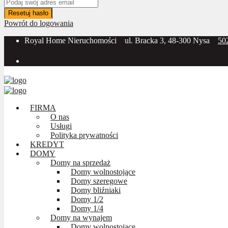
Resetuj hasło
Powrót do logowania
Royal Home Nieruchomości
ul. Bracka 3, 48-300 Nysa
50
Social Media:
FIRMA
O nas
Usługi
Polityka prywatności
KREDYT
DOMY
Domy na sprzedaż
Domy wolnostojące
Domy szeregowe
Domy bliźniaki
Domy 1/2
Domy 1/4
Domy na wynajem
Domy wolnostojące