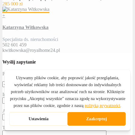
285 000 zł
+
Katarzyna Witkowska
Specjalista ds. nieruchomości
502 601 459
kwitkowska@royalhome24.pl
Wyślij zapytanie
Proszę określić temat
Imię i nazwisko
Adres email
Telefon kontaktowy