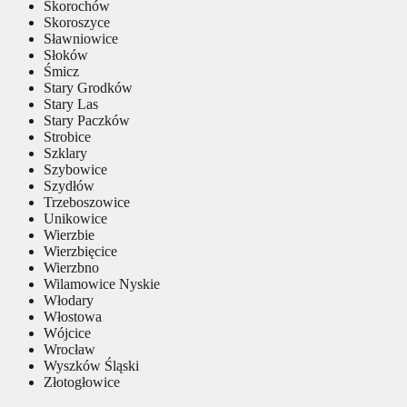
Skorochów
Skoroszyce
Sławniowice
Słoków
Śmicz
Stary Grodków
Stary Las
Stary Paczków
Strobice
Szklary
Szybowice
Szydłów
Trzeboszowice
Unikowice
Wierzbie
Wierzbięcice
Wierzbno
Wilamowice Nyskie
Włodary
Włostowa
Wójcice
Wrocław
Wyszków Śląski
Złotogłowice