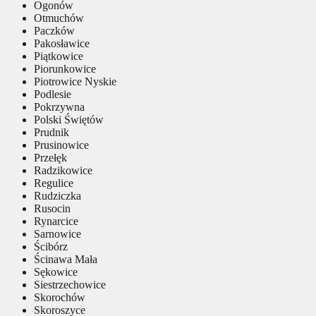
Ogonów
Otmuchów
Paczków
Pakosławice
Piątkowice
Piorunkowice
Piotrowice Nyskie
Podlesie
Pokrzywna
Polski Świętów
Prudnik
Prusinowice
Przełęk
Radzikowice
Regulice
Rudziczka
Rusocin
Rynarcice
Sarnowice
Ścibórz
Ścinawa Mała
Sękowice
Siestrzechowice
Skorochów
Skoroszyce