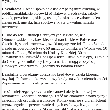
wynajem.
Lokalizacja
: Ciche i spokojne osiedle z pełną infrastrukturą, w
pobliżu znajdują się placówki oświatowe: przedszkola, szkoły,
żłobek, przychodnie, sklepy, usługi, boisko, place zabaw, pełen
zieleni park miejski, hala sportowa, kryta pływalnia, ścieżki
rowerowe.
Blisko do wielu atrakcji turystycznych Jezioro Nyskie,
Otmuchowskie, Paczkowskie, stoki narciarskie w Polsce oraz
Czechach, ścieżki rowerowe, szlaki turystyczne itd. Około 5km do
zjazdu na obwodnicę Nysy, 60 minut do lotniska we Wrocławiu, 50
minut do Opola, 50 minut do Kotliny Kłodzkiej, 30 minut do
autostrady A4, Bliskość Gór Opawskich i Biskupiej Kopy, 30 minut
do Czech gdzie miłośnicy jazdy na nartach mogą cieszyć się
zimowym krajobrazem, 3 godziny do lotniska Pradze.
Bezpłatnie prowadzimy doradztwo kredytowe, dzięki któremu
uzyskają Państwo najkorzystniejszy kredyt na zakup nieruchomości.
Zapraszamy na prezentację nieruchomości.
Treść niniejszego ogłoszenia nie stanowi oferty handlowej w
rozumieniu Kodeksu Cywilnego. Treść ma charakter informacyjny i
zalecamy ich osobistą weryfikację. Kontaktując się z biurem Klient
wyraża zgodę na przetwarzanie danych osobowych zgodnie z
przepisami ustawy z dnia 29 sierpnia 1997 roku o ochronie danych