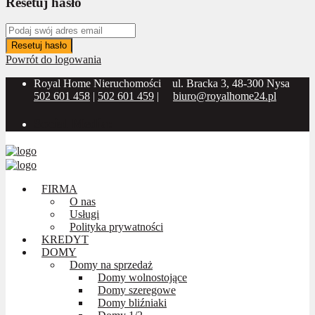
Resetuj hasło
Resetuj hasło
Powrót do logowania
Royal Home Nieruchomości
ul. Bracka 3, 48-300 Nysa
502 601 458
|
502 601 459
|
biuro@royalhome24.pl
Social Media:
FIRMA
O nas
Usługi
Polityka prywatności
KREDYT
DOMY
Domy na sprzedaż
Domy wolnostojące
Domy szeregowe
Domy bliźniaki