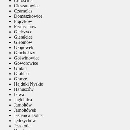
Chróścina
Cieszanowice
Czarnolas
Domaszkowice
Frączków
Frydrychów
Giełczyce
Gierałcice
Głebinów
Głogówek
Głuchołazy
Goświnowice
Goworowice
Grabin
Grabina
Gracze
Hajduki Nyskie
Hanuszów
Iława
Jagielnica
Jarnołtów
Jarnołtówek
Jasienica Dolna
Jędrzychów
Jeszkotle