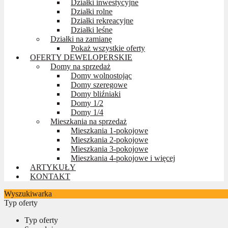
Działki inwestycyjne
Działki rolne
Działki rekreacyjne
Działki leśne
Działki na zamianę
Pokaż wszystkie oferty
OFERTY DEWELOPERSKIE
Domy na sprzedaż
Domy wolnostojąc
Domy szeregowe
Domy bliźniaki
Domy 1/2
Domy 1/4
Mieszkania na sprzedaż
Mieszkania 1-pokojowe
Mieszkania 2-pokojowe
Mieszkania 3-pokojowe
Mieszkania 4-pokojowe i więcej
ARTYKUŁY
KONTAKT
Wyszukiwarka
Typ oferty
Typ oferty