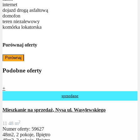
internet
dojazd drogą asfaltową
domofon
teren niezalewowy
komórka lokatorska
Porównaj oferty
Porównaj
Podobne oferty
+
sprzedane
Mieszkanie na sprzedaż, Nysa ul. Wasylewskiego
2
1
1
48 m
Numer oferty: 59627
48m2, 2 pokoje, IIpiętro