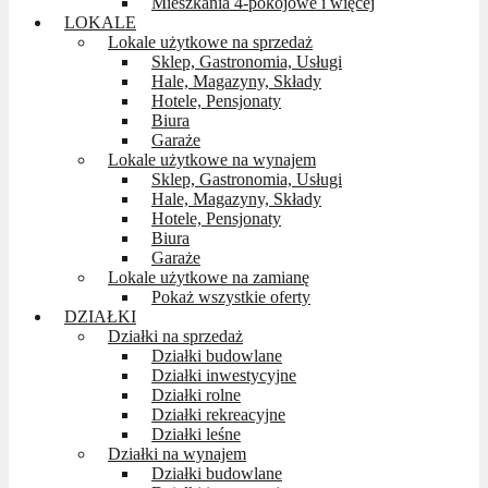
Mieszkania 4-pokojowe i więcej
LOKALE
Lokale użytkowe na sprzedaż
Sklep, Gastronomia, Usługi
Hale, Magazyny, Składy
Hotele, Pensjonaty
Biura
Garaże
Lokale użytkowe na wynajem
Sklep, Gastronomia, Usługi
Hale, Magazyny, Składy
Hotele, Pensjonaty
Biura
Garaże
Lokale użytkowe na zamianę
Pokaż wszystkie oferty
DZIAŁKI
Działki na sprzedaż
Działki budowlane
Działki inwestycyjne
Działki rolne
Działki rekreacyjne
Działki leśne
Działki na wynajem
Działki budowlane