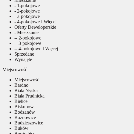
Mieszkanie
- 1-pokojowe
- 2-pokojowe
- 3-pokojowe
- 4-pokojowe I Więcej
Oferty Deweloperskie
- Mieszkanie
-- 2-pokojowe
-- 3-pokojowe
-- 4-pokojowe I Więcej
Sprzedane
Wynajęte
Miejscowość
Miejscowość
Bardno
Biała Nyska
Biała Prudnicka
Bielice
Biskupów
Bodzanów
Bożnowice
Budzieszowice
Buków
Burgrabice