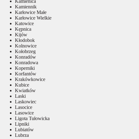
Kamienica
Kamiennik
Karłowice Małe
Karłowice Wielkie
Katowice
Kępnica
Kijów
Kłodobok
Kolnowice
Kołobrzeg
Konradów
Konradowa
Koperniki
Korfantów
Krakówkowice
Kubice
Kwiatków
Laski
Laskowiec
Lasocice
Lasowice
Ligota Tułowicka
Lipniki
Lubiatów
Lubrza