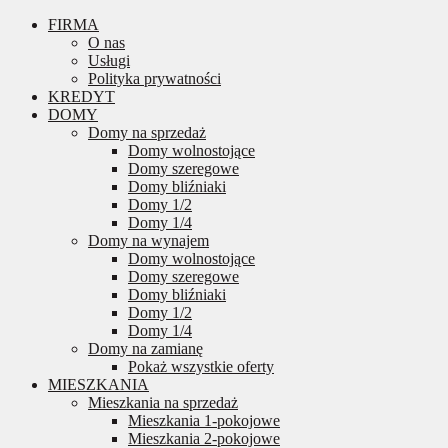
FIRMA
O nas
Usługi
Polityka prywatności
KREDYT
DOMY
Domy na sprzedaż
Domy wolnostojące
Domy szeregowe
Domy bliźniaki
Domy 1/2
Domy 1/4
Domy na wynajem
Domy wolnostojące
Domy szeregowe
Domy bliźniaki
Domy 1/2
Domy 1/4
Domy na zamianę
Pokaż wszystkie oferty
MIESZKANIA
Mieszkania na sprzedaż
Mieszkania 1-pokojowe
Mieszkania 2-pokojowe