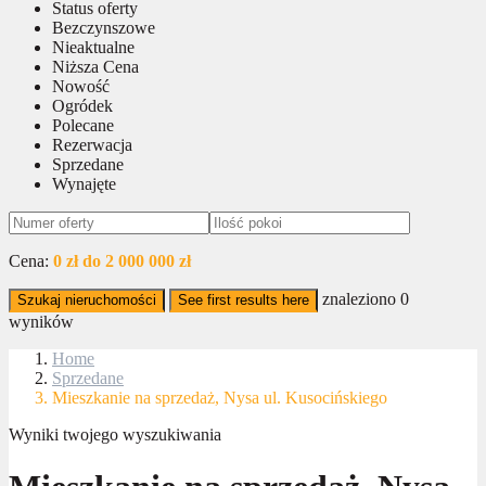
Status oferty
Bezczynszowe
Nieaktualne
Niższa Cena
Nowość
Ogródek
Polecane
Rezerwacja
Sprzedane
Wynajęte
Cena:
0 zł do 2 000 000 zł
znaleziono
0
Szukaj nieruchomości
See first results here
wyników
Home
Sprzedane
Mieszkanie na sprzedaż, Nysa ul. Kusocińskiego
Wyniki twojego wyszukiwania