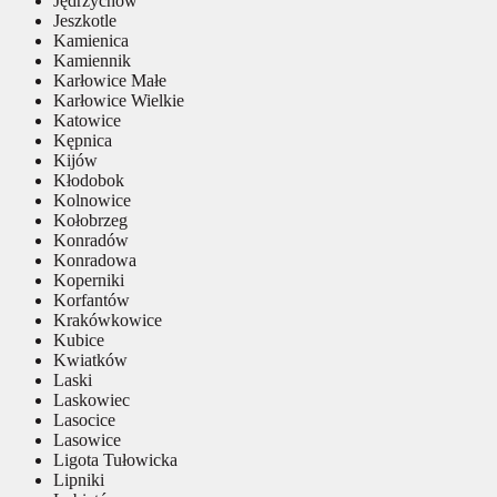
Jędrzychów
Jeszkotle
Kamienica
Kamiennik
Karłowice Małe
Karłowice Wielkie
Katowice
Kępnica
Kijów
Kłodobok
Kolnowice
Kołobrzeg
Konradów
Konradowa
Koperniki
Korfantów
Krakówkowice
Kubice
Kwiatków
Laski
Laskowiec
Lasocice
Lasowice
Ligota Tułowicka
Lipniki