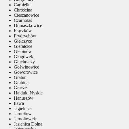
Carbielin
Chróścina
Cieszanowice
Czarnolas
Domaszkowice
Frączków
Frydrychów
Giełczyce
Gierałcice
Głebinów
Głogówek
Głuchołazy
Goświnowice
Goworowice
Grabin
Grabina
Gracze
Hajduki Nyskie
Hanuszów
Iława
Jagielnica
Jarnołtów
Jarnołtówek
Jasienica Dolna