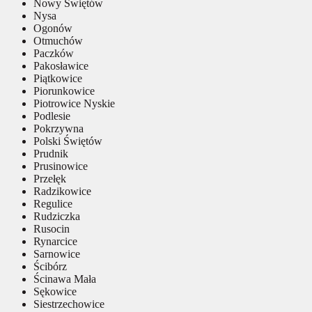
Nowy Świętów
Nysa
Ogonów
Otmuchów
Paczków
Pakosławice
Piątkowice
Piorunkowice
Piotrowice Nyskie
Podlesie
Pokrzywna
Polski Świętów
Prudnik
Prusinowice
Przełęk
Radzikowice
Regulice
Rudziczka
Rusocin
Rynarcice
Sarnowice
Ścibórz
Ścinawa Mała
Sękowice
Siestrzechowice