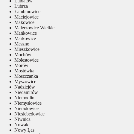
Lubiatów
Lubrza
Łambinowice
Maciejowice
Makowice
Malerzowice Wielkie
Mańkowice
Markowice
Meszno
Mieszkowice
Mochów
Molestowice
Morów
Mostówka
Moszczanka
Myszowice
Nadziejów
Niedamirów
Niemodlin
Niemysłowice
Nieradowice
Niesiebędowice
Niwnica
Nowaki
Nowy Las