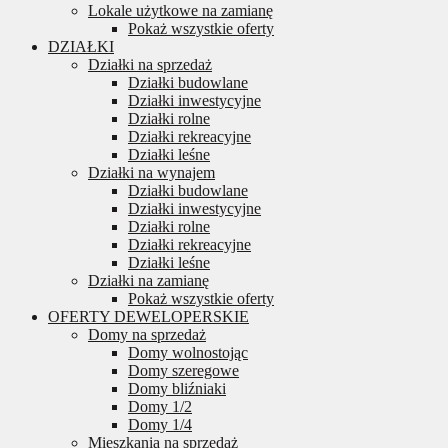
Lokale użytkowe na zamianę
Pokaż wszystkie oferty
DZIAŁKI
Działki na sprzedaż
Działki budowlane
Działki inwestycyjne
Działki rolne
Działki rekreacyjne
Działki leśne
Działki na wynajem
Działki budowlane
Działki inwestycyjne
Działki rolne
Działki rekreacyjne
Działki leśne
Działki na zamianę
Pokaż wszystkie oferty
OFERTY DEWELOPERSKIE
Domy na sprzedaż
Domy wolnostojąc
Domy szeregowe
Domy bliźniaki
Domy 1/2
Domy 1/4
Mieszkania na sprzedaż