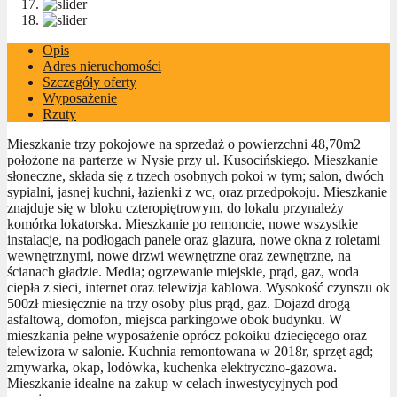
Opis
Adres nieruchomości
Szczegóły oferty
Wyposażenie
Rzuty
Mieszkanie trzy pokojowe na sprzedaż o powierzchni 48,70m2
położone na parterze w Nysie przy ul. Kusocińskiego. Mieszkanie
słoneczne, składa się z trzech osobnych pokoi w tym; salon, dwóch
sypialni, jasnej kuchni, łazienki z wc, oraz przedpokoju. Mieszkanie
znajduje się w bloku czteropiętrowym, do lokalu przynależy
komórka lokatorska. Mieszkanie po remoncie, nowe wszystkie
instalacje, na podłogach panele oraz glazura, nowe okna z roletami
wewnętrznymi, nowe drzwi wewnętrzne oraz zewnętrzne, na
ścianach gładzie. Media; ogrzewanie miejskie, prąd, gaz, woda
ciepła z sieci, internet oraz telewizja kablowa. Wysokość czynszu ok
500zł miesięcznie na trzy osoby plus prąd, gaz. Dojazd drogą
asfaltową, domofon, miejsca parkingowe obok budynku. W
mieszkania pełne wyposażenie oprócz pokoiku dziecięcego oraz
telewizora w salonie. Kuchnia remontowana w 2018r, sprzęt agd;
zmywarka, okap, lodówka, kuchenka elektryczno-gazowa.
Mieszkanie idealne na zakup w celach inwestycyjnych pod