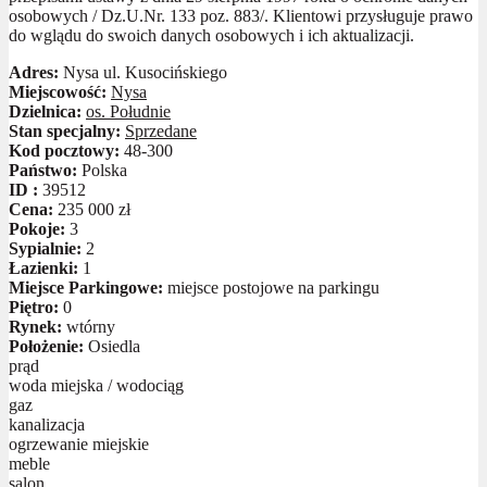
osobowych / Dz.U.Nr. 133 poz. 883/. Klientowi przysługuje prawo
do wglądu do swoich danych osobowych i ich aktualizacji.
Adres:
Nysa ul. Kusocińskiego
Miejscowość:
Nysa
Dzielnica:
os. Południe
Stan specjalny:
Sprzedane
Kod pocztowy:
48-300
Państwo:
Polska
ID :
39512
Cena:
235 000 zł
Pokoje:
3
Sypialnie:
2
Łazienki:
1
Miejsce Parkingowe:
miejsce postojowe na parkingu
Piętro:
0
Rynek:
wtórny
Położenie:
Osiedla
prąd
woda miejska / wodociąg
gaz
kanalizacja
ogrzewanie miejskie
meble
salon