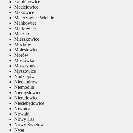
Łambinowice
Maciejowice
Makowice
Malerzowice Wielkie
Mańkowice
Markowice
Meszno
Mieszkowice
Mochów
Molestowice
Morów
Mostówka
Moszczanka
Myszowice
Nadziejów
Niedamirów
Niemodlin
Niemysłowice
Nieradowice
Niesiebędowice
Niwnica
Nowaki
Nowy Las
Nowy Świętów
Nysa