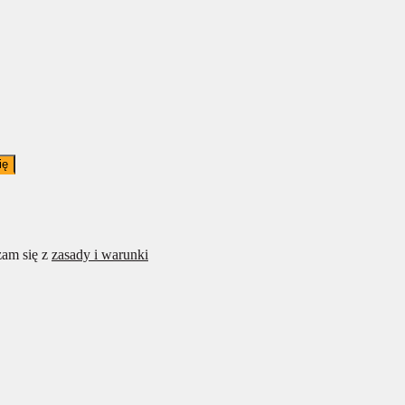
ię
am się z
zasady i warunki