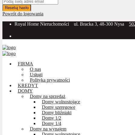
Resetuj hasło
Powrót do logowania
Royal Home Nieruchomości
ul. Bracka 3, 48-300 Nysa
50
Social Media:
FIRMA
O nas
Usługi
Polityka prywatności
KREDYT
DOMY
Domy na sprzedaż
Domy wolnostojące
Domy szeregowe
Domy bliźniaki
Domy 1/2
Domy 1/4
Domy na wynajem
Domy wolnostojące