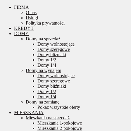
FIRMA
O nas
Usługi
Polityka prywatności
KREDYT
DOMY
Domy na sprzedaż
Domy wolnostojące
Domy szeregowe
Domy bliźniaki
Domy 1/2
Domy 1/4
Domy na wynajem
Domy wolnostojące
Domy szeregowe
Domy bliźniaki
Domy 1/2
Domy 1/4
Domy na zamianę
Pokaż wszystkie oferty
MIESZKANIA
Mieszkania na sprzedaż
Mieszkania 1-pokojowe
Mieszkania 2-pokojowe