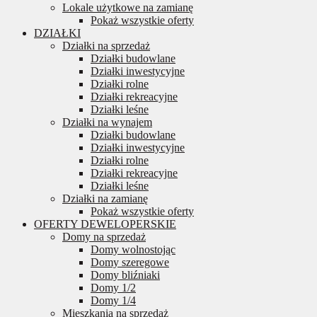
Lokale użytkowe na zamianę
Pokaż wszystkie oferty
DZIAŁKI
Działki na sprzedaż
Działki budowlane
Działki inwestycyjne
Działki rolne
Działki rekreacyjne
Działki leśne
Działki na wynajem
Działki budowlane
Działki inwestycyjne
Działki rolne
Działki rekreacyjne
Działki leśne
Działki na zamianę
Pokaż wszystkie oferty
OFERTY DEWELOPERSKIE
Domy na sprzedaż
Domy wolnostojąc
Domy szeregowe
Domy bliźniaki
Domy 1/2
Domy 1/4
Mieszkania na sprzedaż