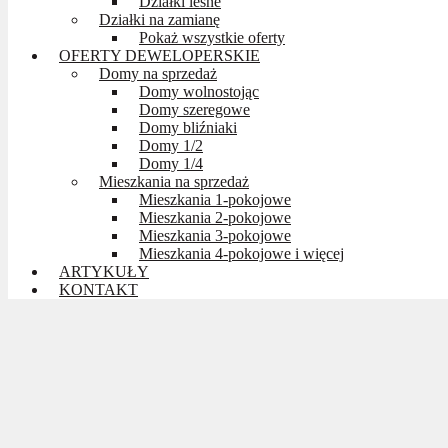
Działki leśne
Działki na zamianę
Pokaż wszystkie oferty
OFERTY DEWELOPERSKIE
Domy na sprzedaż
Domy wolnostojąc
Domy szeregowe
Domy bliźniaki
Domy 1/2
Domy 1/4
Mieszkania na sprzedaż
Mieszkania 1-pokojowe
Mieszkania 2-pokojowe
Mieszkania 3-pokojowe
Mieszkania 4-pokojowe i więcej
ARTYKUŁY
KONTAKT