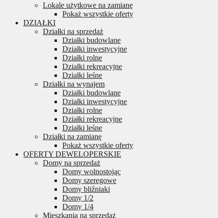
Lokale użytkowe na zamianę
Pokaż wszystkie oferty
DZIAŁKI
Działki na sprzedaż
Działki budowlane
Działki inwestycyjne
Działki rolne
Działki rekreacyjne
Działki leśne
Działki na wynajem
Działki budowlane
Działki inwestycyjne
Działki rolne
Działki rekreacyjne
Działki leśne
Działki na zamianę
Pokaż wszystkie oferty
OFERTY DEWELOPERSKIE
Domy na sprzedaż
Domy wolnostojąc
Domy szeregowe
Domy bliźniaki
Domy 1/2
Domy 1/4
Mieszkania na sprzedaż