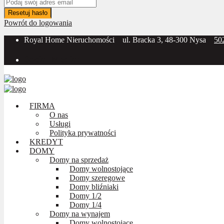
Resetuj hasło
Powrót do logowania
Royal Home Nieruchomości
ul. Bracka 3, 48-300 Nysa
50
Social Media:
FIRMA
O nas
Usługi
Polityka prywatności
KREDYT
DOMY
Domy na sprzedaż
Domy wolnostojące
Domy szeregowe
Domy bliźniaki
Domy 1/2
Domy 1/4
Domy na wynajem
Domy wolnostojące