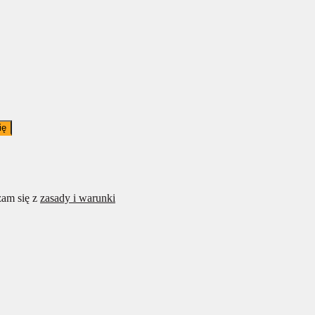
ię
am się z
zasady i warunki