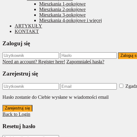
Mieszkania 1-pokojowe
Mieszkania 2-pokojowe
Mieszkania 3-pokojowe
Mieszkania 4-pokojowe i więcej
ARTYKUŁY
KONTAKT
Zaloguj się
Zaloguj s
Need an account? Register here!
Zapomniałeś hasła?
Zarejestruj się
Zgadz
Hasło zostanie do Ciebie wysłane w wiadomości email
Zarejestruj się
Back to Login
Resetuj hasło