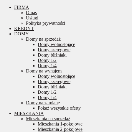
FIRMA
O nas
Usługi
Polityka prywatności
KREDYT
DOMY
Domy na sprzedaż
Domy wolnostojące
Domy szeregowe
Domy bliźniaki
Domy 1/2
Domy 1/4
Domy na wynajem
Domy wolnostojące
Domy szeregowe
Domy bliźniaki
Domy 1/2
Domy 1/4
Domy na zamianę
Pokaż wszystkie oferty
MIESZKANIA
Mieszkania na sprzedaż
Mieszkania 1-pokojowe
Mieszkania 2-pokojowe