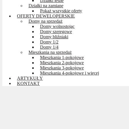
Działki leśne
Działki na zamianę
Pokaż wszystkie oferty
OFERTY DEWELOPERSKIE
Domy na sprzedaż
Domy wolnostojąc
Domy szeregowe
Domy bliźniaki
Domy 1/2
Domy 1/4
Mieszkania na sprzedaż
Mieszkania 1-pokojowe
Mieszkania 2-pokojowe
Mieszkania 3-pokojowe
Mieszkania 4-pokojowe i więcej
ARTYKUŁY
KONTAKT