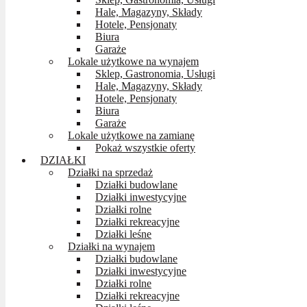
Hale, Magazyny, Składy
Hotele, Pensjonaty
Biura
Garaże
Lokale użytkowe na wynajem
Sklep, Gastronomia, Usługi
Hale, Magazyny, Składy
Hotele, Pensjonaty
Biura
Garaże
Lokale użytkowe na zamianę
Pokaż wszystkie oferty
DZIAŁKI
Działki na sprzedaż
Działki budowlane
Działki inwestycyjne
Działki rolne
Działki rekreacyjne
Działki leśne
Działki na wynajem
Działki budowlane
Działki inwestycyjne
Działki rolne
Działki rekreacyjne