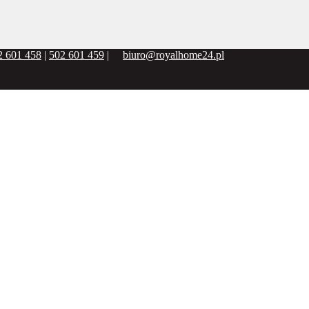
2 601 458
|
502 601 459
|
biuro@royalhome24.pl