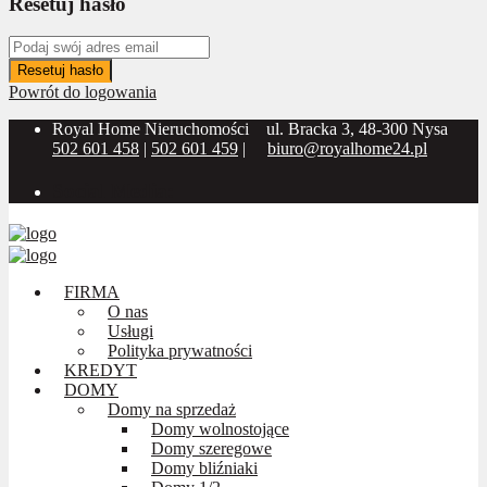
Resetuj hasło
Resetuj hasło
Powrót do logowania
Royal Home Nieruchomości
ul. Bracka 3, 48-300 Nysa
502 601 458
|
502 601 459
|
biuro@royalhome24.pl
Social Media:
FIRMA
O nas
Usługi
Polityka prywatności
KREDYT
DOMY
Domy na sprzedaż
Domy wolnostojące
Domy szeregowe
Domy bliźniaki