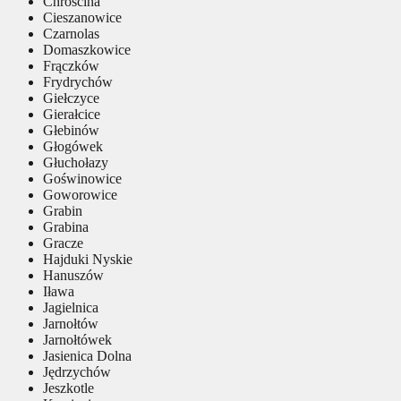
Chróścina
Cieszanowice
Czarnolas
Domaszkowice
Frączków
Frydrychów
Giełczyce
Gierałcice
Głebinów
Głogówek
Głuchołazy
Goświnowice
Goworowice
Grabin
Grabina
Gracze
Hajduki Nyskie
Hanuszów
Iława
Jagielnica
Jarnołtów
Jarnołtówek
Jasienica Dolna
Jędrzychów
Jeszkotle