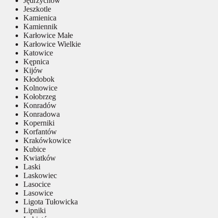
Jędrzychów
Jeszkotle
Kamienica
Kamiennik
Karłowice Małe
Karłowice Wielkie
Katowice
Kępnica
Kijów
Kłodobok
Kolnowice
Kołobrzeg
Konradów
Konradowa
Koperniki
Korfantów
Krakówkowice
Kubice
Kwiatków
Laski
Laskowiec
Lasocice
Lasowice
Ligota Tułowicka
Lipniki