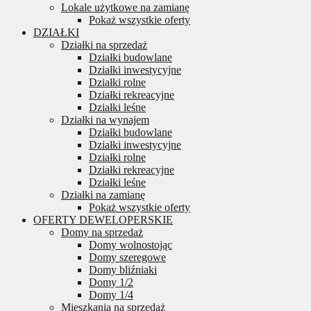
Lokale użytkowe na zamianę
Pokaż wszystkie oferty
DZIAŁKI
Działki na sprzedaż
Działki budowlane
Działki inwestycyjne
Działki rolne
Działki rekreacyjne
Działki leśne
Działki na wynajem
Działki budowlane
Działki inwestycyjne
Działki rolne
Działki rekreacyjne
Działki leśne
Działki na zamianę
Pokaż wszystkie oferty
OFERTY DEWELOPERSKIE
Domy na sprzedaż
Domy wolnostojąc
Domy szeregowe
Domy bliźniaki
Domy 1/2
Domy 1/4
Mieszkania na sprzedaż