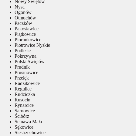
Nowy Świętów
Nysa
Ogonów
Otmuchów
Paczków
Pakosławice
Piątkowice
Piorunkowice
Piotrowice Nyskie
Podlesie
Pokrzywna
Polski Świętów
Prudnik
Prusinowice
Przełęk
Radzikowice
Regulice
Rudziczka
Rusocin
Rynarcice
Sarnowice
Ścibórz
Ścinawa Mała
Sękowice
Siestrzechowice