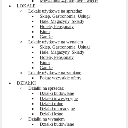
Mieszkania 4-pokojowe i więcej
LOKALE
Lokale użytkowe na sprzedaż
Sklep, Gastronomia, Usługi
Hale, Magazyny, Składy
Hotele, Pensjonaty
Biura
Garaże
Lokale użytkowe na wynajem
Sklep, Gastronomia, Usługi
Hale, Magazyny, Składy
Hotele, Pensjonaty
Biura
Garaże
Lokale użytkowe na zamianę
Pokaż wszystkie oferty
DZIAŁKI
Działki na sprzedaż
Działki budowlane
Działki inwestycyjne
Działki rolne
Działki rekreacyjne
Działki leśne
Działki na wynajem
Działki budowlane