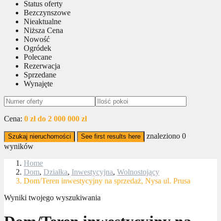
Status oferty
Bezczynszowe
Nieaktualne
Niższa Cena
Nowość
Ogródek
Polecane
Rezerwacja
Sprzedane
Wynajęte
Cena:
0 zł do 2 000 000 zł
znaleziono
0
Szukaj nieruchomości
See first results here
wyników
Home
Dom
,
Działka
,
Inwestycyjna
,
Wolnostojący
Dom/Teren inwestycyjny na sprzedaż, Nysa ul. Prusa
Wyniki twojego wyszukiwania