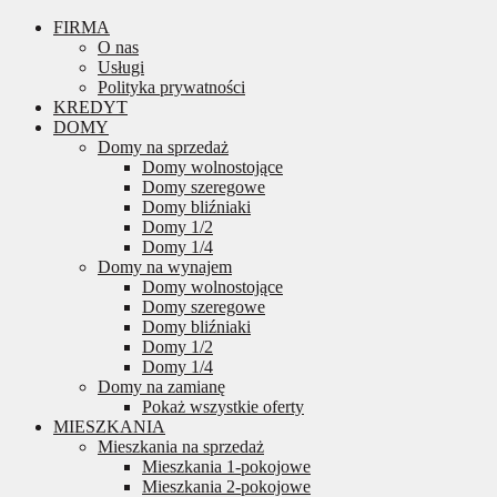
FIRMA
O nas
Usługi
Polityka prywatności
KREDYT
DOMY
Domy na sprzedaż
Domy wolnostojące
Domy szeregowe
Domy bliźniaki
Domy 1/2
Domy 1/4
Domy na wynajem
Domy wolnostojące
Domy szeregowe
Domy bliźniaki
Domy 1/2
Domy 1/4
Domy na zamianę
Pokaż wszystkie oferty
MIESZKANIA
Mieszkania na sprzedaż
Mieszkania 1-pokojowe
Mieszkania 2-pokojowe