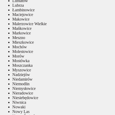
Lubiatów
Lubrza
Łambinowice
Maciejowice
Makowice
Malerzowice Wielkie
Mańkowice
Markowice
Meszno
Mieszkowice
Mochów
Molestowice
Morów
Mostówka
Moszczanka
Myszowice
Nadziejów
Niedamirów
Niemodlin
Niemysłowice
Nieradowice
Niesiebędowice
Niwnica
Nowaki
Nowy Las