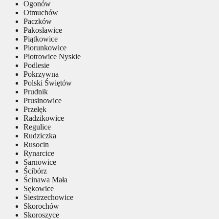
Ogonów
Otmuchów
Paczków
Pakosławice
Piątkowice
Piorunkowice
Piotrowice Nyskie
Podlesie
Pokrzywna
Polski Świętów
Prudnik
Prusinowice
Przełęk
Radzikowice
Regulice
Rudziczka
Rusocin
Rynarcice
Sarnowice
Ścibórz
Ścinawa Mała
Sękowice
Siestrzechowice
Skorochów
Skoroszyce