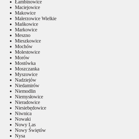
Łambinowice
Maciejowice
Makowice
Malerzowice Wielkie
Mańkowice
Markowice
Meszno
Mieszkowice
Mochów
Molestowice
Morów
Mostówka
Moszczanka
Myszowice
Nadziejów
Niedamirów
Niemodlin
Niemysłowice
Nieradowice
Niesiebędowice
Niwnica
Nowaki
Nowy Las
Nowy Świętów
Nysa