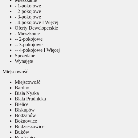
Mieszkanie
- 1-pokojowe
- 2-pokojowe
- 3-pokojowe
- 4-pokojowe I Więcej
Oferty Deweloperskie
- Mieszkanie
-- 2-pokojowe
-- 3-pokojowe
-- 4-pokojowe I Więcej
Sprzedane
Wynajęte
Miejscowość
Miejscowość
Bardno
Biała Nyska
Biała Prudnicka
Bielice
Biskupów
Bodzanów
Bożnowice
Budzieszowice
Buków
Burgrabice