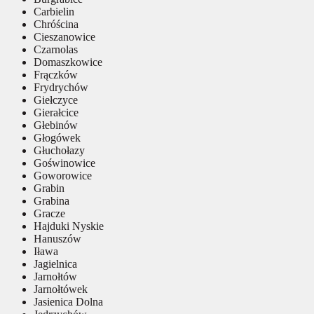
Carbielin
Chróścina
Cieszanowice
Czarnolas
Domaszkowice
Frączków
Frydrychów
Giełczyce
Gierałcice
Głebinów
Głogówek
Głuchołazy
Goświnowice
Goworowice
Grabin
Grabina
Gracze
Hajduki Nyskie
Hanuszów
Iława
Jagielnica
Jarnołtów
Jarnołtówek
Jasienica Dolna