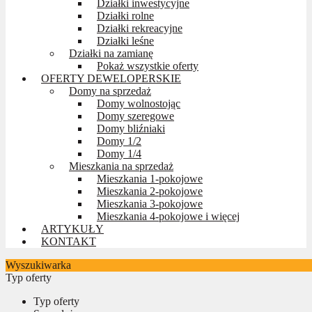
Działki inwestycyjne
Działki rolne
Działki rekreacyjne
Działki leśne
Działki na zamianę
Pokaż wszystkie oferty
OFERTY DEWELOPERSKIE
Domy na sprzedaż
Domy wolnostojąc
Domy szeregowe
Domy bliźniaki
Domy 1/2
Domy 1/4
Mieszkania na sprzedaż
Mieszkania 1-pokojowe
Mieszkania 2-pokojowe
Mieszkania 3-pokojowe
Mieszkania 4-pokojowe i więcej
ARTYKUŁY
KONTAKT
Wyszukiwarka
Typ oferty
Typ oferty