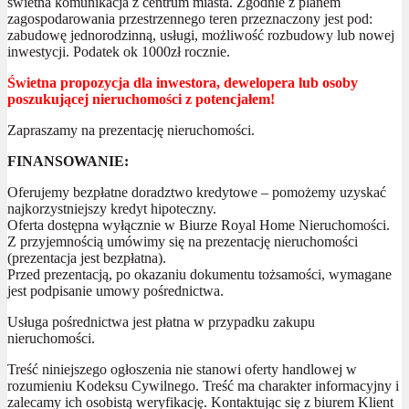
świetna komunikacja z centrum miasta. Zgodnie z planem
zagospodarowania przestrzennego teren przeznaczony jest pod:
zabudowę jednorodzinną, usługi, możliwość rozbudowy lub nowej
inwestycji. Podatek ok 1000zł rocznie.
Świetna propozycja dla inwestora, dewelopera lub osoby
poszukującej nieruchomości z potencjałem!
Zapraszamy na prezentację nieruchomości.
FINANSOWANIE:
Oferujemy bezpłatne doradztwo kredytowe – pomożemy uzyskać
najkorzystniejszy kredyt hipoteczny.
Oferta dostępna wyłącznie w Biurze Royal Home Nieruchomości.
Z przyjemnością umówimy się na prezentację nieruchomości
(prezentacja jest bezpłatna).
Przed prezentacją, po okazaniu dokumentu tożsamości, wymagane
jest podpisanie umowy pośrednictwa.
Usługa pośrednictwa jest płatna w przypadku zakupu
nieruchomości.
Treść niniejszego ogłoszenia nie stanowi oferty handlowej w
rozumieniu Kodeksu Cywilnego. Treść ma charakter informacyjny i
zalecamy ich osobistą weryfikację. Kontaktując się z biurem Klient