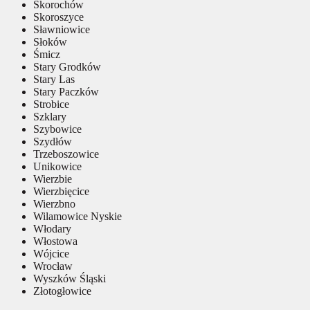
Skorochów
Skoroszyce
Sławniowice
Słoków
Śmicz
Stary Grodków
Stary Las
Stary Paczków
Strobice
Szklary
Szybowice
Szydłów
Trzeboszowice
Unikowice
Wierzbie
Wierzbięcice
Wierzbno
Wilamowice Nyskie
Włodary
Włostowa
Wójcice
Wrocław
Wyszków Śląski
Złotogłowice