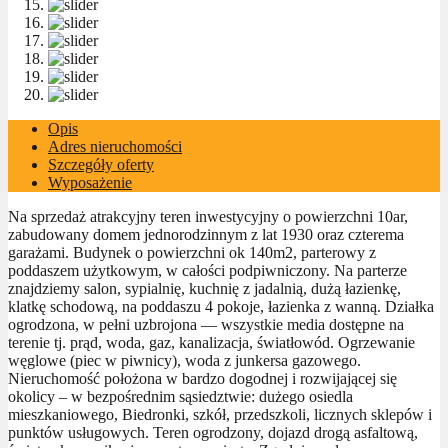
Opis
Adres nieruchomości
Szczegóły oferty
Wyposażenie
Na sprzedaż atrakcyjny teren inwestycyjny o powierzchni 10ar,
zabudowany domem jednorodzinnym z lat 1930 oraz czterema
garażami. Budynek o powierzchni ok 140m2, parterowy z
poddaszem użytkowym, w całości podpiwniczony. Na parterze
znajdziemy salon, sypialnię, kuchnię z jadalnią, dużą łazienkę,
klatkę schodową, na poddaszu 4 pokoje, łazienka z wanną. Działka
ogrodzona, w pełni uzbrojona — wszystkie media dostępne na
terenie tj. prąd, woda, gaz, kanalizacja, światłowód. Ogrzewanie
węglowe (piec w piwnicy), woda z junkersa gazowego.
Nieruchomość położona w bardzo dogodnej i rozwijającej się
okolicy – w bezpośrednim sąsiedztwie: dużego osiedla
mieszkaniowego, Biedronki, szkół, przedszkoli, licznych sklepów i
punktów usługowych. Teren ogrodzony, dojazd drogą asfaltową,