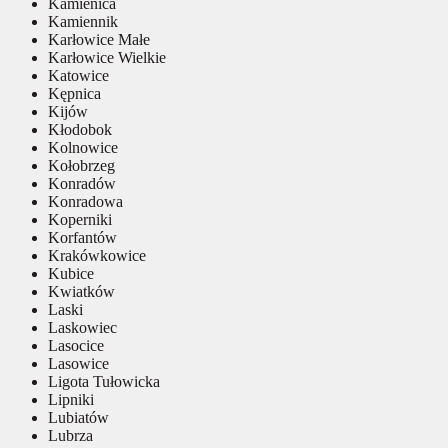
Kamienica
Kamiennik
Karłowice Małe
Karłowice Wielkie
Katowice
Kępnica
Kijów
Kłodobok
Kolnowice
Kołobrzeg
Konradów
Konradowa
Koperniki
Korfantów
Krakówkowice
Kubice
Kwiatków
Laski
Laskowiec
Lasocice
Lasowice
Ligota Tułowicka
Lipniki
Lubiatów
Lubrza