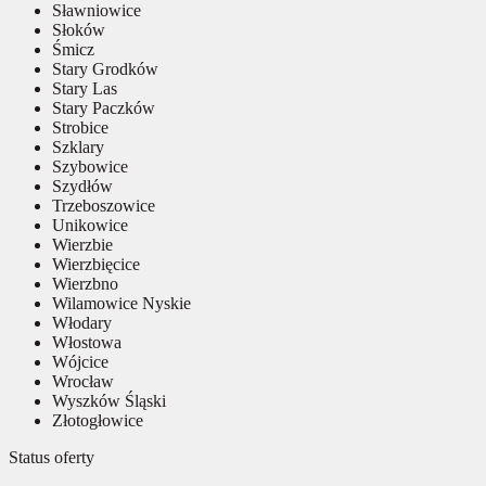
Sławniowice
Słoków
Śmicz
Stary Grodków
Stary Las
Stary Paczków
Strobice
Szklary
Szybowice
Szydłów
Trzeboszowice
Unikowice
Wierzbie
Wierzbięcice
Wierzbno
Wilamowice Nyskie
Włodary
Włostowa
Wójcice
Wrocław
Wyszków Śląski
Złotogłowice
Status oferty