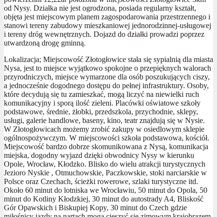
od Nysy. Działka nie jest ogrodzona, posiada regularny kształt,
objęta jest miejscowym planem zagospodarowania przestrzennego i
stanowi tereny zabudowy mieszkaniowej jednorodzinnej-usługowej
i tereny dróg wewnętrznych. Dojazd do działki prowadzi poprzez
utwardzoną drogę gminną.
Lokalizacja; Miejscowość Złotogłowice stała się sypialnią dla miasta
Nysa, jest to miejsce wyjątkowo spokojne o przepięknych walorach
przyrodniczych, miejsce wymarzone dla osób poszukujących ciszy,
a jednocześnie dogodnego dostępu do pełnej infrastruktury. Osoby,
które decydują się tu zamieszkać, mogą liczyć na niewielki ruch
komunikacyjny i sporą ilość zieleni. Placówki oświatowe szkoły
podstawowe, średnie, żłobki, przedszkola, przychodnie, sklepy,
usługi, galerie handlowe, baseny, kino, teatr znajdują się w Nysie.
W Złotogłowicach możemy zrobić zakupy w osiedlowym sklepie
ogólnospożywczym. W miejscowości szkoła podstawowa, kościół.
Miejscowość bardzo dobrze skomunikowana z Nysą, komunikacja
miejska, dogodny wyjazd dzięki obwodnicy Nysy w kierunku
Opole, Wrocław, Kłodzko. Blisko do wielu atrakcji turystycznych
Jezioro Nyskie , Otmuchowskie, Paczkowskie, stoki narciarskie w
Polsce oraz Czechach, ścieżki rowerowe, szlaki turystyczne itd.
Około 60 minut do lotniska we Wrocławiu, 50 minut do Opola, 50
minut do Kotliny Kłodzkiej, 30 minut do autostrady A4, Bliskość
Gór Opawskich i Biskupiej Kopy, 30 minut do Czech gdzie
miłośnicy jazdy na nartach mogą cieszyć się zimowym krajobrazem,