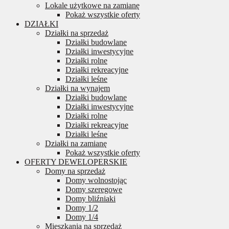
Lokale użytkowe na zamianę
Pokaż wszystkie oferty
DZIAŁKI
Działki na sprzedaż
Działki budowlane
Działki inwestycyjne
Działki rolne
Działki rekreacyjne
Działki leśne
Działki na wynajem
Działki budowlane
Działki inwestycyjne
Działki rolne
Działki rekreacyjne
Działki leśne
Działki na zamianę
Pokaż wszystkie oferty
OFERTY DEWELOPERSKIE
Domy na sprzedaż
Domy wolnostojąc
Domy szeregowe
Domy bliźniaki
Domy 1/2
Domy 1/4
Mieszkania na sprzedaż