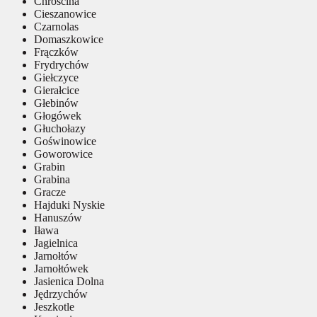
Chróścina
Cieszanowice
Czarnolas
Domaszkowice
Frączków
Frydrychów
Giełczyce
Gierałcice
Głebinów
Głogówek
Głuchołazy
Goświnowice
Goworowice
Grabin
Grabina
Gracze
Hajduki Nyskie
Hanuszów
Iława
Jagielnica
Jarnołtów
Jarnołtówek
Jasienica Dolna
Jędrzychów
Jeszkotle