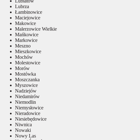
Lubiatów
Lubrza
Łambinowice
Maciejowice
Makowice
Malerzowice Wielkie
Mańkowice
Markowice
Meszno
Mieszkowice
Mochów
Molestowice
Morów
Mostówka
Moszczanka
Myszowice
Nadziejów
Niedamirów
Niemodlin
Niemysłowice
Nieradowice
Niesiebędowice
Niwnica
Nowaki
Nowy Las