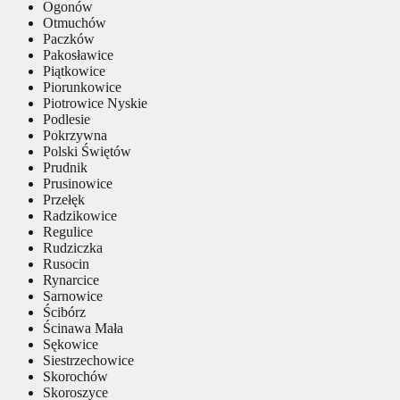
Ogonów
Otmuchów
Paczków
Pakosławice
Piątkowice
Piorunkowice
Piotrowice Nyskie
Podlesie
Pokrzywna
Polski Świętów
Prudnik
Prusinowice
Przełęk
Radzikowice
Regulice
Rudziczka
Rusocin
Rynarcice
Sarnowice
Ścibórz
Ścinawa Mała
Sękowice
Siestrzechowice
Skorochów
Skoroszyce