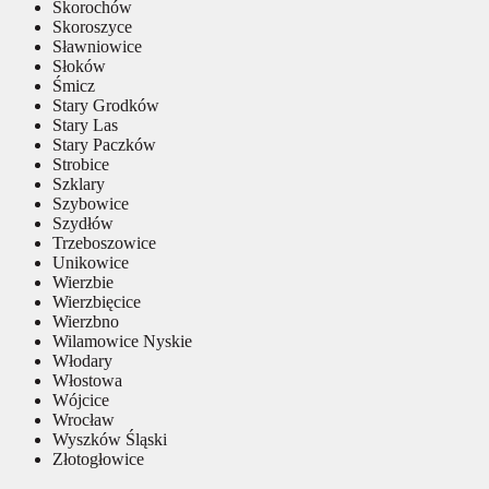
Skorochów
Skoroszyce
Sławniowice
Słoków
Śmicz
Stary Grodków
Stary Las
Stary Paczków
Strobice
Szklary
Szybowice
Szydłów
Trzeboszowice
Unikowice
Wierzbie
Wierzbięcice
Wierzbno
Wilamowice Nyskie
Włodary
Włostowa
Wójcice
Wrocław
Wyszków Śląski
Złotogłowice