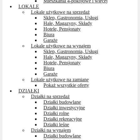
Mieszkania 4-pokojowe i więcej
LOKALE
Lokale użytkowe na sprzedaż
Sklep, Gastronomia, Usługi
Hale, Magazyny, Składy
Hotele, Pensjonaty
Biura
Garaże
Lokale użytkowe na wynajem
Sklep, Gastronomia, Usługi
Hale, Magazyny, Składy
Hotele, Pensjonaty
Biura
Garaże
Lokale użytkowe na zamianę
Pokaż wszystkie oferty
DZIAŁKI
Działki na sprzedaż
Działki budowlane
Działki inwestycyjne
Działki rolne
Działki rekreacyjne
Działki leśne
Działki na wynajem
Działki budowlane