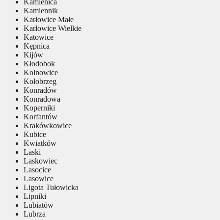
Kamienica
Kamiennik
Karłowice Małe
Karłowice Wielkie
Katowice
Kępnica
Kijów
Kłodobok
Kolnowice
Kołobrzeg
Konradów
Konradowa
Koperniki
Korfantów
Krakówkowice
Kubice
Kwiatków
Laski
Laskowiec
Lasocice
Lasowice
Ligota Tułowicka
Lipniki
Lubiatów
Lubrza