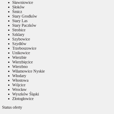
Sławniowice
Słoków
Śmicz
Stary Grodków
Stary Las
Stary Paczków
Strobice
Szklary
Szybowice
Szydłów
Trzeboszowice
Unikowice
Wierzbie
Wierzbięcice
Wierzbno
Wilamowice Nyskie
Włodary
Włostowa
Wójcice
Wrocław
Wyszków Śląski
Złotogłowice
Status oferty