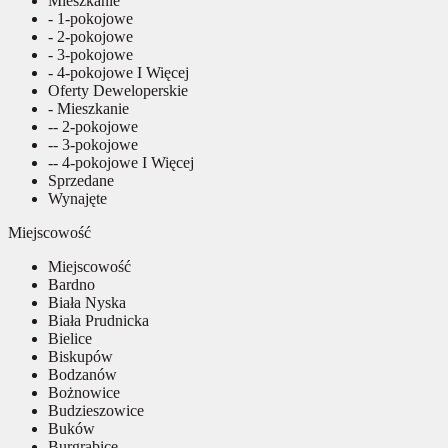
Mieszkanie
- 1-pokojowe
- 2-pokojowe
- 3-pokojowe
- 4-pokojowe I Więcej
Oferty Deweloperskie
- Mieszkanie
-- 2-pokojowe
-- 3-pokojowe
-- 4-pokojowe I Więcej
Sprzedane
Wynajęte
Miejscowość
Miejscowość
Bardno
Biała Nyska
Biała Prudnicka
Bielice
Biskupów
Bodzanów
Bożnowice
Budzieszowice
Buków
Burgrabice