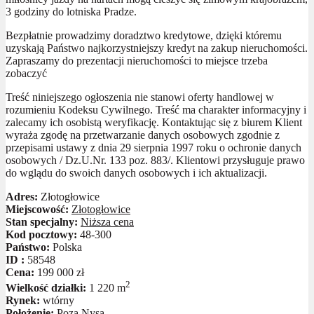
3 godziny do lotniska Pradze.
Bezpłatnie prowadzimy doradztwo kredytowe, dzięki któremu
uzyskają Państwo najkorzystniejszy kredyt na zakup nieruchomości.
Zapraszamy do prezentacji nieruchomości to miejsce trzeba
zobaczyć
Treść niniejszego ogłoszenia nie stanowi oferty handlowej w
rozumieniu Kodeksu Cywilnego. Treść ma charakter informacyjny i
zalecamy ich osobistą weryfikację. Kontaktując się z biurem Klient
wyraża zgodę na przetwarzanie danych osobowych zgodnie z
przepisami ustawy z dnia 29 sierpnia 1997 roku o ochronie danych
osobowych / Dz.U.Nr. 133 poz. 883/. Klientowi przysługuje prawo
do wglądu do swoich danych osobowych i ich aktualizacji.
Adres:
Złotogłowice
Miejscowość:
Złotogłowice
Stan specjalny:
Niższa cena
Kod pocztowy:
48-300
Państwo:
Polska
ID :
58548
Cena:
199 000 zł
2
Wielkość działki:
1 220 m
Rynek:
wtórny
Położenie:
Poza Nysą