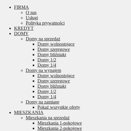
FIRMA
O nas
Usługi
Polityka prywatności
KREDYT
DOMY
Domy na sprzedaż
Domy wolnostojące
Domy szeregowe
Domy bliźniaki
Domy 1/2
Domy 1/4
Domy na wynajem
Domy wolnostojące
Domy szeregowe
Domy bliźniaki
Domy 1/2
Domy 1/4
Domy na zamianę
Pokaż wszystkie oferty
MIESZKANIA
Mieszkania na sprzedaż
Mieszkania 1-pokojowe
Mieszkania 2-pokojowe