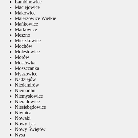
Łambinowice
Maciejowice
Makowice
Malerzowice Wielkie
Mańkowice
Markowice
Meszno
Mieszkowice
Mochów
Molestowice
Morów
Mostówka
Moszczanka
Myszowice
Nadziejów
Niedamirów
Niemodlin
Niemysłowice
Nieradowice
Niesiebędowice
Niwnica
Nowaki
Nowy Las
Nowy Świętów
Nysa