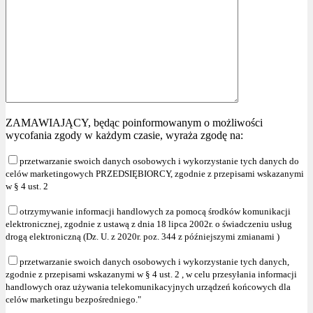
ZAMAWIAJĄCY, będąc poinformowanym o możliwości
wycofania zgody w każdym czasie, wyraża zgodę na:
przetwarzanie swoich danych osobowych i wykorzystanie tych danych do
celów marketingowych PRZEDSIĘBIORCY, zgodnie z przepisami wskazanymi
w § 4 ust. 2
otrzymywanie informacji handlowych za pomocą środków komunikacji
elektronicznej, zgodnie z ustawą z dnia 18 lipca 2002r. o świadczeniu usług
drogą elektroniczną (Dz. U. z 2020r. poz. 344 z późniejszymi zmianami )
przetwarzanie swoich danych osobowych i wykorzystanie tych danych,
zgodnie z przepisami wskazanymi w § 4 ust. 2 , w celu przesyłania informacji
handlowych oraz używania telekomunikacyjnych urządzeń końcowych dla
celów marketingu bezpośredniego."