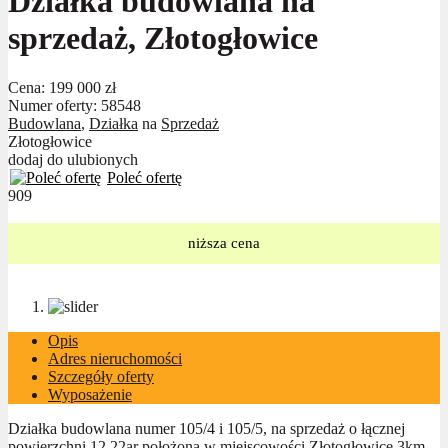
Działka budowlana na
sprzedaż, Złotogłowice
Cena:
199 000 zł
Numer oferty: 58548
Budowlana
,
Działka
na
Sprzedaż
Złotogłowice
dodaj do ulubionych
Poleć ofertę
909
niższa cena
Opis
Adres nieruchomości
Szczegóły oferty
Wyposażenie
Działka budowlana numer 105/4 i 105/5, na sprzedaż o łącznej
powierzchni 12,22ar położona w miejscowości Złotogłowice 3km