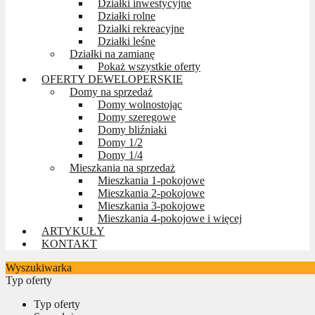
Działki inwestycyjne
Działki rolne
Działki rekreacyjne
Działki leśne
Działki na zamianę
Pokaż wszystkie oferty
OFERTY DEWELOPERSKIE
Domy na sprzedaż
Domy wolnostojąc
Domy szeregowe
Domy bliźniaki
Domy 1/2
Domy 1/4
Mieszkania na sprzedaż
Mieszkania 1-pokojowe
Mieszkania 2-pokojowe
Mieszkania 3-pokojowe
Mieszkania 4-pokojowe i więcej
ARTYKUŁY
KONTAKT
Wyszukiwarka
Typ oferty
Typ oferty