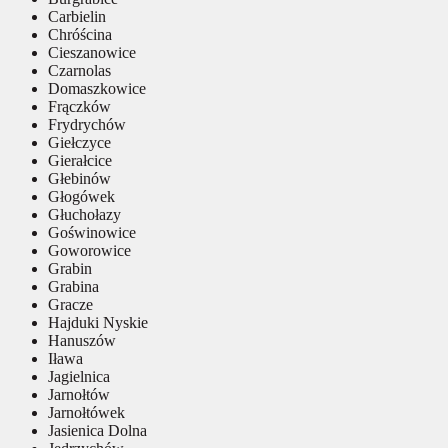
Carbielin
Chróścina
Cieszanowice
Czarnolas
Domaszkowice
Frączków
Frydrychów
Giełczyce
Gierałcice
Głebinów
Głogówek
Głuchołazy
Goświnowice
Goworowice
Grabin
Grabina
Gracze
Hajduki Nyskie
Hanuszów
Iława
Jagielnica
Jarnołtów
Jarnołtówek
Jasienica Dolna