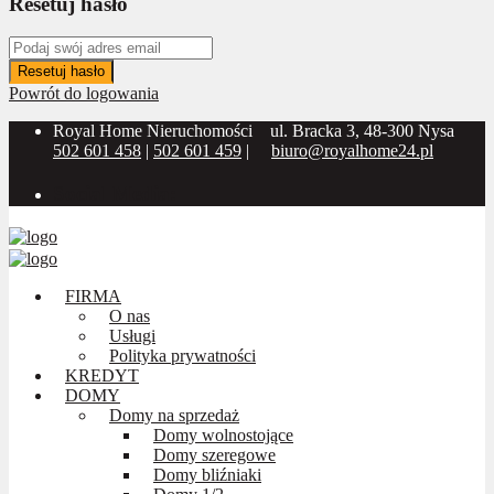
Resetuj hasło
Resetuj hasło
Powrót do logowania
Royal Home Nieruchomości
ul. Bracka 3, 48-300 Nysa
502 601 458
|
502 601 459
|
biuro@royalhome24.pl
Social Media:
FIRMA
O nas
Usługi
Polityka prywatności
KREDYT
DOMY
Domy na sprzedaż
Domy wolnostojące
Domy szeregowe
Domy bliźniaki