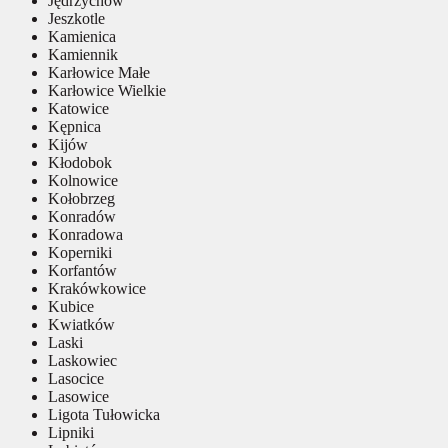
Jędrzychów
Jeszkotle
Kamienica
Kamiennik
Karłowice Małe
Karłowice Wielkie
Katowice
Kępnica
Kijów
Kłodobok
Kolnowice
Kołobrzeg
Konradów
Konradowa
Koperniki
Korfantów
Krakówkowice
Kubice
Kwiatków
Laski
Laskowiec
Lasocice
Lasowice
Ligota Tułowicka
Lipniki