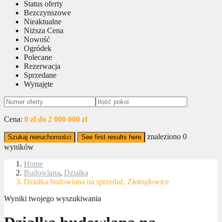
Status oferty
Bezczynszowe
Nieaktualne
Niższa Cena
Nowość
Ogródek
Polecane
Rezerwacja
Sprzedane
Wynajęte
Cena:
0 zł do 2 000 000 zł
znaleziono
0
Szukaj nieruchomości
See first results here
wyników
Home
Budowlana
,
Działka
Działka budowlana na sprzedaż, Złotogłowice
Wyniki twojego wyszukiwania