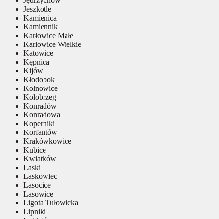
Jędrzychów
Jeszkotle
Kamienica
Kamiennik
Karłowice Małe
Karłowice Wielkie
Katowice
Kępnica
Kijów
Kłodobok
Kolnowice
Kołobrzeg
Konradów
Konradowa
Koperniki
Korfantów
Krakówkowice
Kubice
Kwiatków
Laski
Laskowiec
Lasocice
Lasowice
Ligota Tułowicka
Lipniki