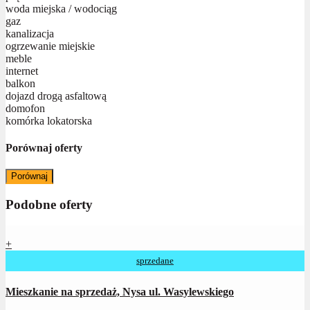
woda miejska / wodociąg
gaz
kanalizacja
ogrzewanie miejskie
meble
internet
balkon
dojazd drogą asfaltową
domofon
komórka lokatorska
Porównaj oferty
Porównaj
Podobne oferty
+
sprzedane
Mieszkanie na sprzedaż, Nysa ul. Wasylewskiego