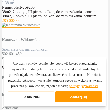
2
1
38 m
Numer oferty: 59205
38m2, 2 pokoje, III piętro, balkon, do zamieszkania, centrum
38m2, 2 pokoje, III piętro, balkon, do zamieszkania, centrum
285 000 zł
+
Katarzyna Witkowska
Specjalista ds. nieruchomości
502 601 459
kwitkowska@royalhome24.pl
Wyślij zapytanie
Proszę określić temat
Imię i nazwisko
Adres email