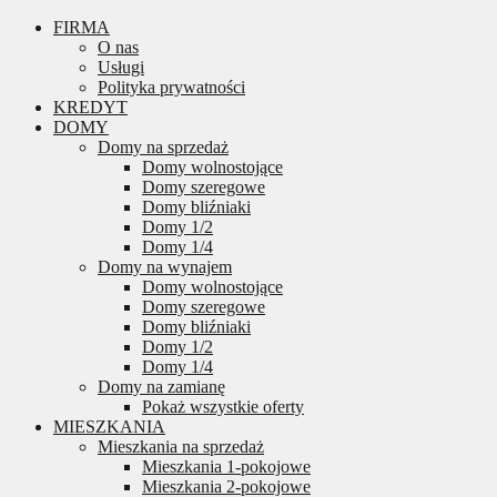
FIRMA
O nas
Usługi
Polityka prywatności
KREDYT
DOMY
Domy na sprzedaż
Domy wolnostojące
Domy szeregowe
Domy bliźniaki
Domy 1/2
Domy 1/4
Domy na wynajem
Domy wolnostojące
Domy szeregowe
Domy bliźniaki
Domy 1/2
Domy 1/4
Domy na zamianę
Pokaż wszystkie oferty
MIESZKANIA
Mieszkania na sprzedaż
Mieszkania 1-pokojowe
Mieszkania 2-pokojowe