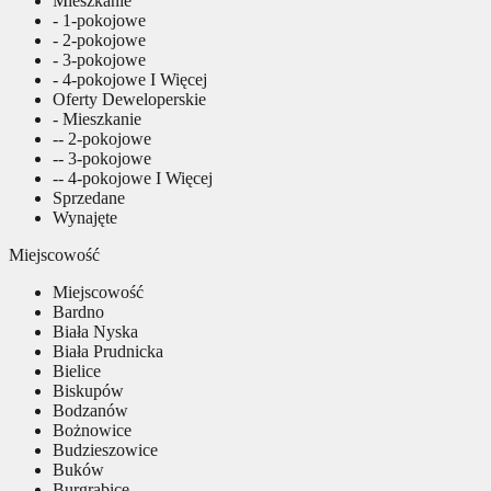
Mieszkanie
- 1-pokojowe
- 2-pokojowe
- 3-pokojowe
- 4-pokojowe I Więcej
Oferty Deweloperskie
- Mieszkanie
-- 2-pokojowe
-- 3-pokojowe
-- 4-pokojowe I Więcej
Sprzedane
Wynajęte
Miejscowość
Miejscowość
Bardno
Biała Nyska
Biała Prudnicka
Bielice
Biskupów
Bodzanów
Bożnowice
Budzieszowice
Buków
Burgrabice