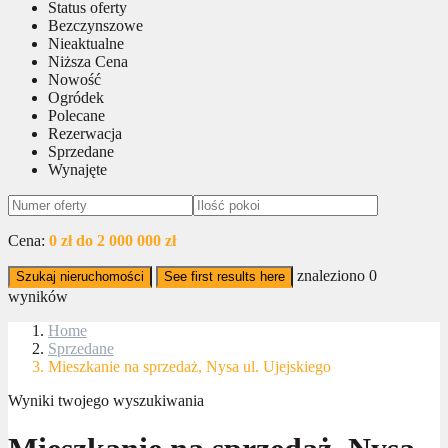
Status oferty
Bezczynszowe
Nieaktualne
Niższa Cena
Nowość
Ogródek
Polecane
Rezerwacja
Sprzedane
Wynajęte
Cena:
0 zł do 2 000 000 zł
znaleziono
0
Szukaj nieruchomości
See first results here
wyników
Home
Sprzedane
Mieszkanie na sprzedaż, Nysa ul. Ujejskiego
Wyniki twojego wyszukiwania