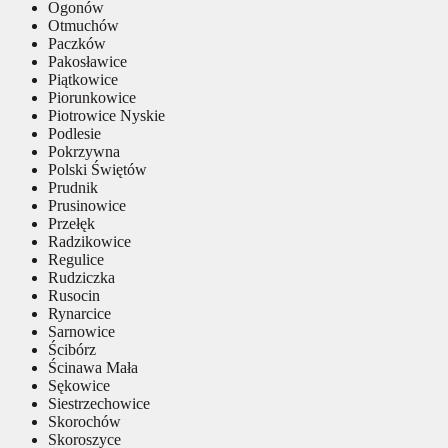
Ogonów
Otmuchów
Paczków
Pakosławice
Piątkowice
Piorunkowice
Piotrowice Nyskie
Podlesie
Pokrzywna
Polski Świętów
Prudnik
Prusinowice
Przełęk
Radzikowice
Regulice
Rudziczka
Rusocin
Rynarcice
Sarnowice
Ścibórz
Ścinawa Mała
Sękowice
Siestrzechowice
Skorochów
Skoroszyce