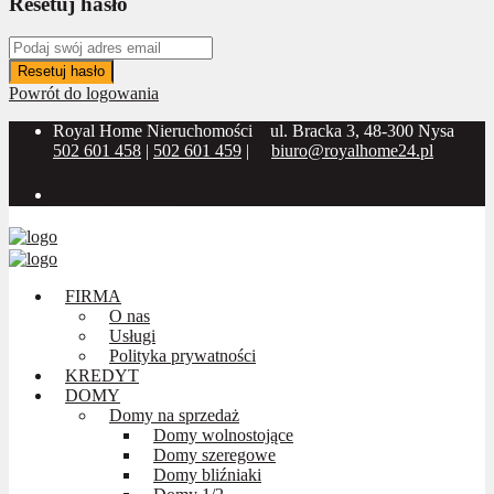
Resetuj hasło
Resetuj hasło
Powrót do logowania
Royal Home Nieruchomości
ul. Bracka 3, 48-300 Nysa
502 601 458
|
502 601 459
|
biuro@royalhome24.pl
Social Media:
FIRMA
O nas
Usługi
Polityka prywatności
KREDYT
DOMY
Domy na sprzedaż
Domy wolnostojące
Domy szeregowe
Domy bliźniaki