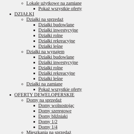
Lokale użytkowe na zamianę
Pokaż wszystkie oferty
DZIAŁKI
Działki na sprzedaż
Działki budowlane
Działki inwestycyjne
Działki rolne
Działki rekreacyjne
Działki leśne
Działki na wynajem
Działki budowlane
Działki inwestycyjne
Działki rolne
Działki rekreacyjne
Działki leśne
Działki na zamianę
Pokaż wszystkie oferty
OFERTY DEWELOPERSKIE
Domy na sprzedaż
Domy wolnostojąc
Domy szeregowe
Domy bliźniaki
Domy 1/2
Domy 1/4
Mieszkania na sprzedaż