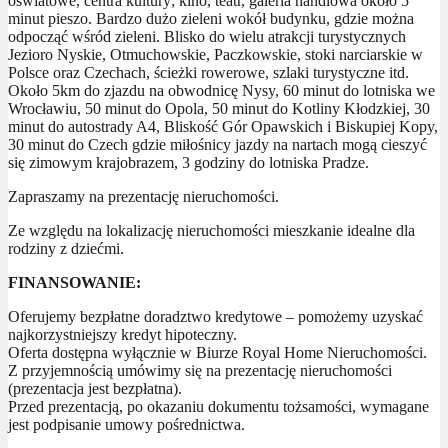
oświatowe, centra kultury; kino, teatr, galeria handlowa około 5
minut pieszo. Bardzo dużo zieleni wokół budynku, gdzie można
odpocząć wśród zieleni. Blisko do wielu atrakcji turystycznych
Jezioro Nyskie, Otmuchowskie, Paczkowskie, stoki narciarskie w
Polsce oraz Czechach, ścieżki rowerowe, szlaki turystyczne itd.
Około 5km do zjazdu na obwodnicę Nysy, 60 minut do lotniska we
Wrocławiu, 50 minut do Opola, 50 minut do Kotliny Kłodzkiej, 30
minut do autostrady A4, Bliskość Gór Opawskich i Biskupiej Kopy,
30 minut do Czech gdzie miłośnicy jazdy na nartach mogą cieszyć
się zimowym krajobrazem, 3 godziny do lotniska Pradze.
Zapraszamy na prezentację nieruchomości.
Ze względu na lokalizację nieruchomości mieszkanie idealne dla
rodziny z dziećmi.
FINANSOWANIE:
Oferujemy bezpłatne doradztwo kredytowe – pomożemy uzyskać
najkorzystniejszy kredyt hipoteczny.
Oferta dostępna wyłącznie w Biurze Royal Home Nieruchomości.
Z przyjemnością umówimy się na prezentację nieruchomości
(prezentacja jest bezpłatna).
Przed prezentacją, po okazaniu dokumentu tożsamości, wymagane
jest podpisanie umowy pośrednictwa.