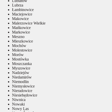
Lubiatów
Lubrza
Łambinowice
Maciejowice
Makowice
Malerzowice Wielkie
Mańkowice
Markowice
Meszno
Mieszkowice
Mochów
Molestowice
Morów
Mostówka
Moszczanka
Myszowice
Nadziejów
Niedamirów
Niemodlin
Niemysłowice
Nieradowice
Niesiebędowice
Niwnica
Nowaki
Nowy Las