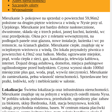
Adres nieruchomości
Szczegóły oferty
Wyposażenie
Mieszkanie 3- pokojowe na sprzedaż o powierzchni 59,96m2
położone na drugim piętrze wieżowca z windą w Nysie przy ul.
Ujejskiego. Mieszkanie jest bardzo dobrze nasłonecznione,
dwustronne, składa się z trzech pokoi, jasnej kuchni, łazienki, wc
oraz przedpokoju. Okna pcv z roletami wewnętrznymi, na
podłogach panele oraz glazura, nowe instalacje, łazienka i wc po
remoncie, na ścianach gładzie. Mieszkanie ciepłe, znajduje się w
ocieplonym wieżowcu z windą. Do lokalu przynależy piwnica o
powierzchni 4,19m2 oraz balkon. Media; ogrzewanie miejskie,
prąd, woda ciepła z sieci, gaz, kanalizacja, telewizja kablowa,
internet. Dojazd drogą asfaltową, domofon, miejsca parkingowe
ogólnodostępne przed budynkiem. Czynsz wynosi około 1000zł
miesięcznie plus gaz, woda, prąd, wywóz nieczystości. Mieszkanie
do zamieszkania, pełna własność nieruchomości. Sprzedawane bez
pralki, lodówki, sofy i meblościanki w salonie.
Lokalizacja:
Świetna lokalizacja oraz infrastruktura nieruchomości.
Mieszkanie znajduje się na jednym z większych osiedli miasta Nysa.
W pobliżu szkoła podstawowa, przedszkole, ogrodzony plac zabaw
za blokiem, sklep Biedronka, Aldi, stacja benzynowa, kościół,
usługi, przychodnia rodzinna, basen. W centrum miasta placówki