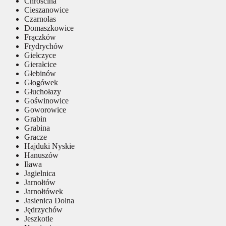
Chróścina
Cieszanowice
Czarnolas
Domaszkowice
Frączków
Frydrychów
Giełczyce
Gierałcice
Głebinów
Głogówek
Głuchołazy
Goświnowice
Goworowice
Grabin
Grabina
Gracze
Hajduki Nyskie
Hanuszów
Iława
Jagielnica
Jarnołtów
Jarnołtówek
Jasienica Dolna
Jędrzychów
Jeszkotle