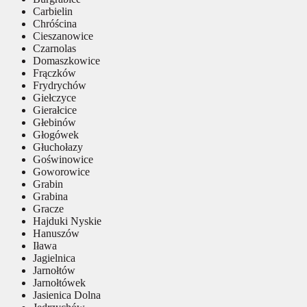
Carbielin
Chróścina
Cieszanowice
Czarnolas
Domaszkowice
Frączków
Frydrychów
Giełczyce
Gierałcice
Głebinów
Głogówek
Głuchołazy
Goświnowice
Goworowice
Grabin
Grabina
Gracze
Hajduki Nyskie
Hanuszów
Iława
Jagielnica
Jarnołtów
Jarnołtówek
Jasienica Dolna