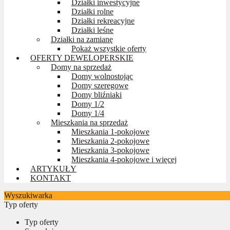
Działki inwestycyjne
Działki rolne
Działki rekreacyjne
Działki leśne
Działki na zamianę
Pokaż wszystkie oferty
OFERTY DEWELOPERSKIE
Domy na sprzedaż
Domy wolnostojąc
Domy szeregowe
Domy bliźniaki
Domy 1/2
Domy 1/4
Mieszkania na sprzedaż
Mieszkania 1-pokojowe
Mieszkania 2-pokojowe
Mieszkania 3-pokojowe
Mieszkania 4-pokojowe i więcej
ARTYKUŁY
KONTAKT
Wyszukiwarka
Typ oferty
Typ oferty