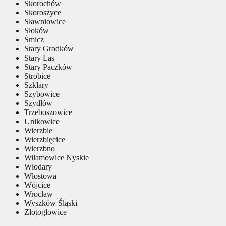
Skorochów
Skoroszyce
Sławniowice
Słoków
Śmicz
Stary Grodków
Stary Las
Stary Paczków
Strobice
Szklary
Szybowice
Szydłów
Trzeboszowice
Unikowice
Wierzbie
Wierzbięcice
Wierzbno
Wilamowice Nyskie
Włodary
Włostowa
Wójcice
Wrocław
Wyszków Śląski
Złotogłowice