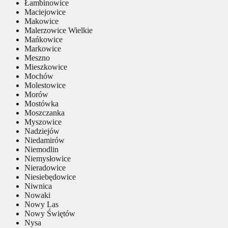
Łambinowice
Maciejowice
Makowice
Malerzowice Wielkie
Mańkowice
Markowice
Meszno
Mieszkowice
Mochów
Molestowice
Morów
Mostówka
Moszczanka
Myszowice
Nadziejów
Niedamirów
Niemodlin
Niemysłowice
Nieradowice
Niesiebędowice
Niwnica
Nowaki
Nowy Las
Nowy Świętów
Nysa