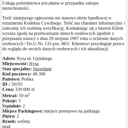
Usługa pośrednictwa jest płatna w przypadku zakupu
nieruchomości.
Treść niniejszego ogłoszenia nie stanowi oferty handlowej w
rozumieniu Kodeksu Cywilnego. Treść ma charakter informacyjny i
zalecamy ich osobistą weryfikację. Kontaktując się z biurem Klient
wyraża zgodę na przetwarzanie danych osobowych zgodnie z
przepisami ustawy z dnia 29 sierpnia 1997 roku o ochronie danych
osobowych / Dz.U.Nr. 133 poz. 883/. Klientowi przysługuje prawo
do wglądu do swoich danych osobowych i ich aktualizacji.
Adres:
Nysa ul. Ujejskiego
Miejscowość:
Nysa
Stan specjalny:
Sprzedane
Kod pocztowy:
48-300
Państwo:
Polska
ID :
58195
Cena:
339 000 zł
2
Metraż:
59 m
Pokoje:
3
Sypialnie:
2
Miejsce Parkingowe:
miejsce postojowe na parkingu
Piętro:
2
Rynek:
wtórny
prąd