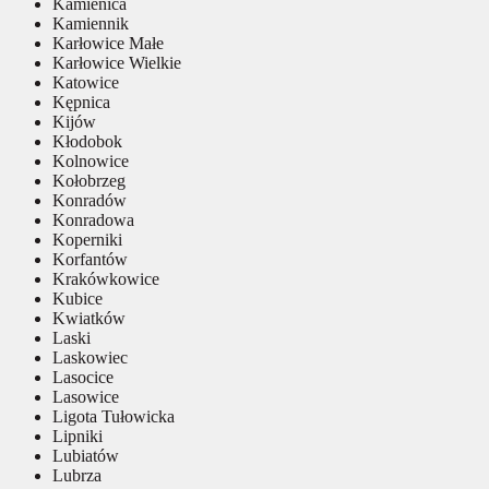
Kamienica
Kamiennik
Karłowice Małe
Karłowice Wielkie
Katowice
Kępnica
Kijów
Kłodobok
Kolnowice
Kołobrzeg
Konradów
Konradowa
Koperniki
Korfantów
Krakówkowice
Kubice
Kwiatków
Laski
Laskowiec
Lasocice
Lasowice
Ligota Tułowicka
Lipniki
Lubiatów
Lubrza