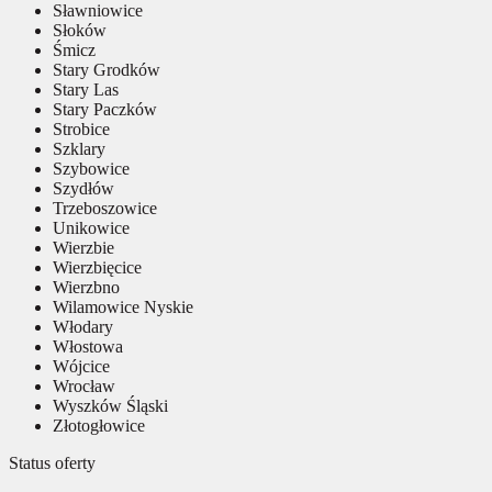
Sławniowice
Słoków
Śmicz
Stary Grodków
Stary Las
Stary Paczków
Strobice
Szklary
Szybowice
Szydłów
Trzeboszowice
Unikowice
Wierzbie
Wierzbięcice
Wierzbno
Wilamowice Nyskie
Włodary
Włostowa
Wójcice
Wrocław
Wyszków Śląski
Złotogłowice
Status oferty