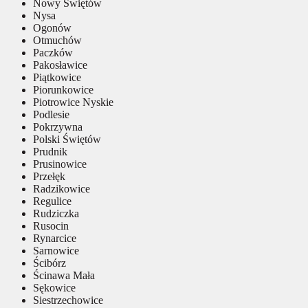
Nowy Świętów
Nysa
Ogonów
Otmuchów
Paczków
Pakosławice
Piątkowice
Piorunkowice
Piotrowice Nyskie
Podlesie
Pokrzywna
Polski Świętów
Prudnik
Prusinowice
Przełęk
Radzikowice
Regulice
Rudziczka
Rusocin
Rynarcice
Sarnowice
Ścibórz
Ścinawa Mała
Sękowice
Siestrzechowice