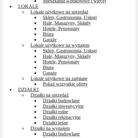
Mieszkania 4-pokojowe i więcej
LOKALE
Lokale użytkowe na sprzedaż
Sklep, Gastronomia, Usługi
Hale, Magazyny, Składy
Hotele, Pensjonaty
Biura
Garaże
Lokale użytkowe na wynajem
Sklep, Gastronomia, Usługi
Hale, Magazyny, Składy
Hotele, Pensjonaty
Biura
Garaże
Lokale użytkowe na zamianę
Pokaż wszystkie oferty
DZIAŁKI
Działki na sprzedaż
Działki budowlane
Działki inwestycyjne
Działki rolne
Działki rekreacyjne
Działki leśne
Działki na wynajem
Działki budowlane