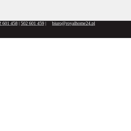
2 601 458
|
502 601 459
|
biuro@royalhome24.pl