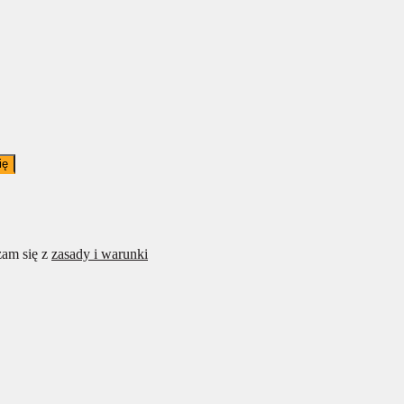
ię
am się z
zasady i warunki