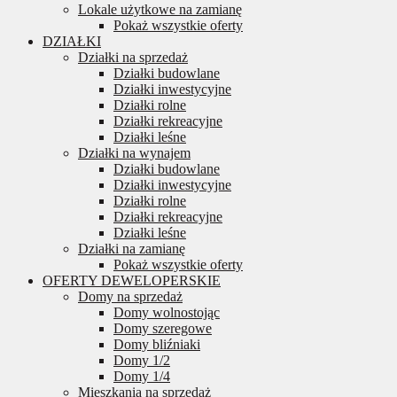
Lokale użytkowe na zamianę
Pokaż wszystkie oferty
DZIAŁKI
Działki na sprzedaż
Działki budowlane
Działki inwestycyjne
Działki rolne
Działki rekreacyjne
Działki leśne
Działki na wynajem
Działki budowlane
Działki inwestycyjne
Działki rolne
Działki rekreacyjne
Działki leśne
Działki na zamianę
Pokaż wszystkie oferty
OFERTY DEWELOPERSKIE
Domy na sprzedaż
Domy wolnostojąc
Domy szeregowe
Domy bliźniaki
Domy 1/2
Domy 1/4
Mieszkania na sprzedaż