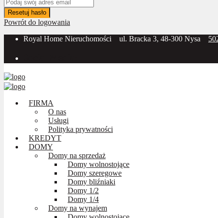
Resetuj hasło
Powrót do logowania
Royal Home Nieruchomości
ul. Bracka 3, 48-300 Nysa
50
Social Media:
FIRMA
O nas
Usługi
Polityka prywatności
KREDYT
DOMY
Domy na sprzedaż
Domy wolnostojące
Domy szeregowe
Domy bliźniaki
Domy 1/2
Domy 1/4
Domy na wynajem
Domy wolnostojące