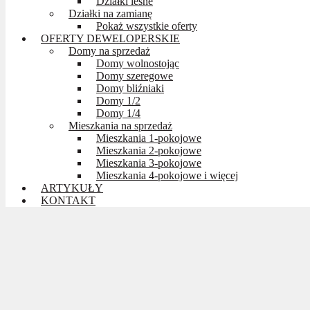
Działki leśne
Działki na zamianę
Pokaż wszystkie oferty
OFERTY DEWELOPERSKIE
Domy na sprzedaż
Domy wolnostojąc
Domy szeregowe
Domy bliźniaki
Domy 1/2
Domy 1/4
Mieszkania na sprzedaż
Mieszkania 1-pokojowe
Mieszkania 2-pokojowe
Mieszkania 3-pokojowe
Mieszkania 4-pokojowe i więcej
ARTYKUŁY
KONTAKT