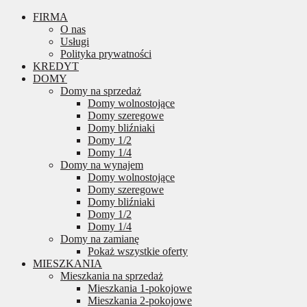
FIRMA
O nas
Usługi
Polityka prywatności
KREDYT
DOMY
Domy na sprzedaż
Domy wolnostojące
Domy szeregowe
Domy bliźniaki
Domy 1/2
Domy 1/4
Domy na wynajem
Domy wolnostojące
Domy szeregowe
Domy bliźniaki
Domy 1/2
Domy 1/4
Domy na zamianę
Pokaż wszystkie oferty
MIESZKANIA
Mieszkania na sprzedaż
Mieszkania 1-pokojowe
Mieszkania 2-pokojowe