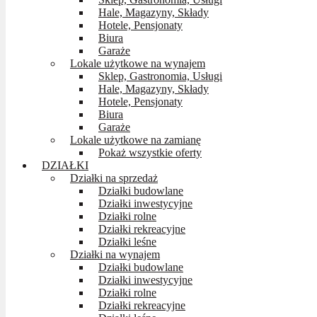
Hale, Magazyny, Składy
Hotele, Pensjonaty
Biura
Garaże
Lokale użytkowe na wynajem
Sklep, Gastronomia, Usługi
Hale, Magazyny, Składy
Hotele, Pensjonaty
Biura
Garaże
Lokale użytkowe na zamianę
Pokaż wszystkie oferty
DZIAŁKI
Działki na sprzedaż
Działki budowlane
Działki inwestycyjne
Działki rolne
Działki rekreacyjne
Działki leśne
Działki na wynajem
Działki budowlane
Działki inwestycyjne
Działki rolne
Działki rekreacyjne