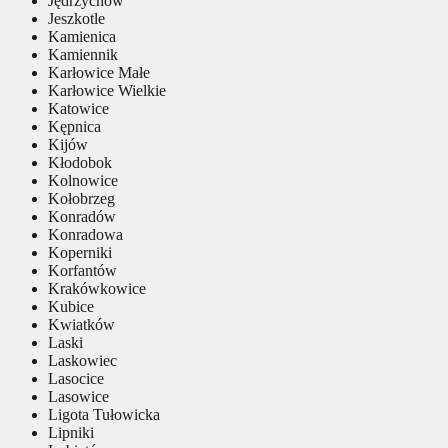
Jędrzychów
Jeszkotle
Kamienica
Kamiennik
Karłowice Małe
Karłowice Wielkie
Katowice
Kępnica
Kijów
Kłodobok
Kolnowice
Kołobrzeg
Konradów
Konradowa
Koperniki
Korfantów
Krakówkowice
Kubice
Kwiatków
Laski
Laskowiec
Lasocice
Lasowice
Ligota Tułowicka
Lipniki