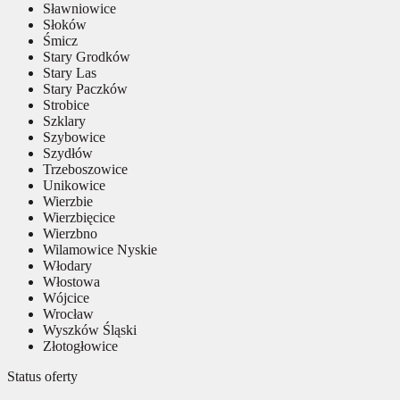
Sławniowice
Słoków
Śmicz
Stary Grodków
Stary Las
Stary Paczków
Strobice
Szklary
Szybowice
Szydłów
Trzeboszowice
Unikowice
Wierzbie
Wierzbięcice
Wierzbno
Wilamowice Nyskie
Włodary
Włostowa
Wójcice
Wrocław
Wyszków Śląski
Złotogłowice
Status oferty