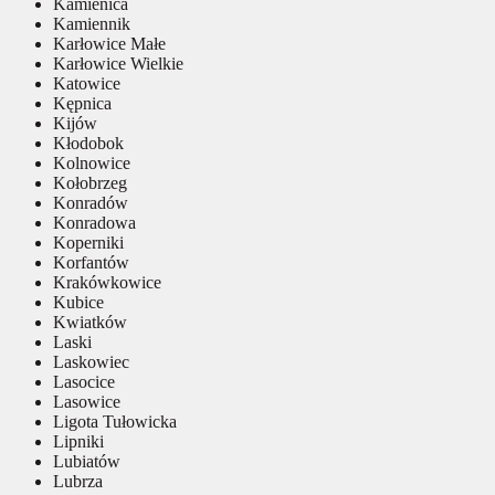
Kamienica
Kamiennik
Karłowice Małe
Karłowice Wielkie
Katowice
Kępnica
Kijów
Kłodobok
Kolnowice
Kołobrzeg
Konradów
Konradowa
Koperniki
Korfantów
Krakówkowice
Kubice
Kwiatków
Laski
Laskowiec
Lasocice
Lasowice
Ligota Tułowicka
Lipniki
Lubiatów
Lubrza