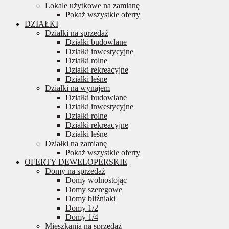
Lokale użytkowe na zamianę
Pokaż wszystkie oferty
DZIAŁKI
Działki na sprzedaż
Działki budowlane
Działki inwestycyjne
Działki rolne
Działki rekreacyjne
Działki leśne
Działki na wynajem
Działki budowlane
Działki inwestycyjne
Działki rolne
Działki rekreacyjne
Działki leśne
Działki na zamianę
Pokaż wszystkie oferty
OFERTY DEWELOPERSKIE
Domy na sprzedaż
Domy wolnostojąc
Domy szeregowe
Domy bliźniaki
Domy 1/2
Domy 1/4
Mieszkania na sprzedaż