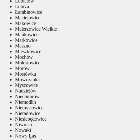
Lubiatów
Lubrza
Łambinowice
Maciejowice
Makowice
Malerzowice Wielkie
Mańkowice
Markowice
Meszno
Mieszkowice
Mochów
Molestowice
Morów
Mostówka
Moszczanka
Myszowice
Nadziejów
Niedamirów
Niemodlin
Niemysłowice
Nieradowice
Niesiebędowice
Niwnica
Nowaki
Nowy Las