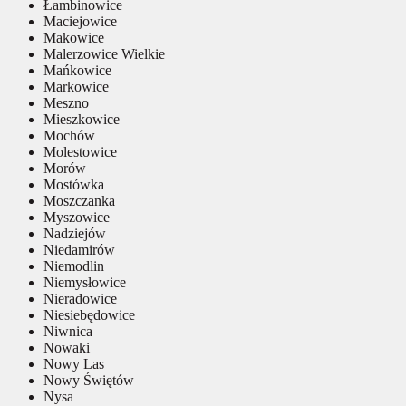
Łambinowice
Maciejowice
Makowice
Malerzowice Wielkie
Mańkowice
Markowice
Meszno
Mieszkowice
Mochów
Molestowice
Morów
Mostówka
Moszczanka
Myszowice
Nadziejów
Niedamirów
Niemodlin
Niemysłowice
Nieradowice
Niesiebędowice
Niwnica
Nowaki
Nowy Las
Nowy Świętów
Nysa