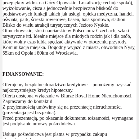
przepiękny widok na Góry Opawskie. Lokalizację cechuje spokój,
wyizolowanie, cisza a jednocześnie bezpieczna bliskość do
podstawowych funkcji takich jak usługi, opieka medyczna, handel,
oświata, park, ścieżki rowerowe, basen, hala sportowa, stadion.
Blisko do wielu atrakcji turystycznych Jezioro Nyskie,
Otmuchowskie, stoki narciarskie w Polsce oraz Czechach, szlaki
turystyczne itd. Idealne miejsce dla młodych rodzin jak i dla osób,
które wolny czas lubią spędzać aktywnie w otoczeniu przyrody.
Komunikacja miejska. Dogodny wyjazd z miasta, obwodnica Nysy,
55km od Opola i 80km od Wrocławia.
FINANSOWANIE:
Oferujemy bezpłatne doradztwo kredytowe – pomożemy uzyskać
najkorzystniejszy kredyt hipoteczny.
Oferta dostępna wyłącznie w Biurze Royal Home Nieruchomości.
Zapraszamy do kontaktu!
Z przyjemnością umówimy się na prezentację nieruchomości
(prezentacja jest bezpłatna).
Przed prezentacją, po okazaniu dokumentu tożsamości, wymagane
jest podpisanie umowy pośrednictwa.
Usługa pośrednictwa jest płatna w przypadku zakupu