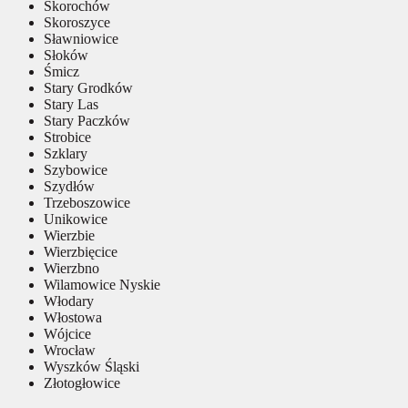
Skorochów
Skoroszyce
Sławniowice
Słoków
Śmicz
Stary Grodków
Stary Las
Stary Paczków
Strobice
Szklary
Szybowice
Szydłów
Trzeboszowice
Unikowice
Wierzbie
Wierzbięcice
Wierzbno
Wilamowice Nyskie
Włodary
Włostowa
Wójcice
Wrocław
Wyszków Śląski
Złotogłowice