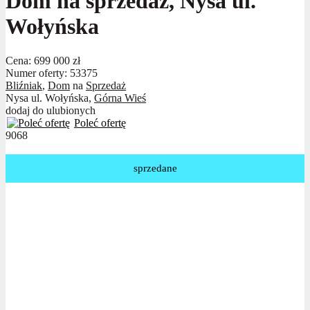
Dom na sprzedaż, Nysa ul.
Wołyńska
Cena:
699 000 zł
Numer oferty: 53375
Bliźniak
,
Dom
na
Sprzedaż
Nysa ul. Wołyńska,
Górna Wieś
dodaj do ulubionych
Poleć ofertę
9068
sprzedane