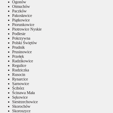
Ogonów
Otmuchów
Paczków
Pakosławice
Piątkowice
Piorunkowice
Piotrowice Nyskie
Podlesie
Pokrzywna
Polski Świętów
Prudnik
Prusinowice
Przełęk
Radzikowice
Regulice
Rudziczka
Rusocin
Rynarcice
Sarnowice
Ścibórz
Ścinawa Mała
Sękowice
Siestrzechowice
Skorochów
Skoroszyce