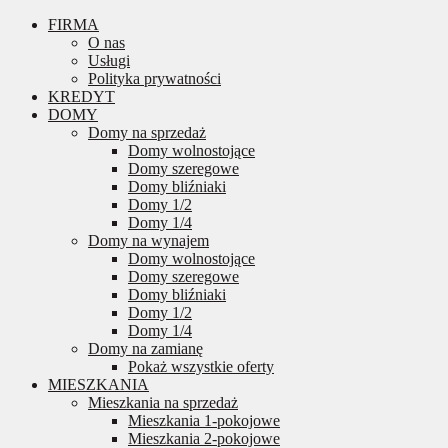
FIRMA
O nas
Usługi
Polityka prywatności
KREDYT
DOMY
Domy na sprzedaż
Domy wolnostojące
Domy szeregowe
Domy bliźniaki
Domy 1/2
Domy 1/4
Domy na wynajem
Domy wolnostojące
Domy szeregowe
Domy bliźniaki
Domy 1/2
Domy 1/4
Domy na zamianę
Pokaż wszystkie oferty
MIESZKANIA
Mieszkania na sprzedaż
Mieszkania 1-pokojowe
Mieszkania 2-pokojowe