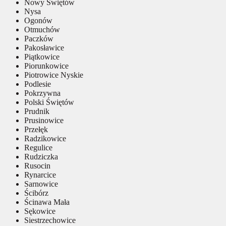
Nowy Świętów
Nysa
Ogonów
Otmuchów
Paczków
Pakosławice
Piątkowice
Piorunkowice
Piotrowice Nyskie
Podlesie
Pokrzywna
Polski Świętów
Prudnik
Prusinowice
Przełęk
Radzikowice
Regulice
Rudziczka
Rusocin
Rynarcice
Sarnowice
Ścibórz
Ścinawa Mała
Sękowice
Siestrzechowice