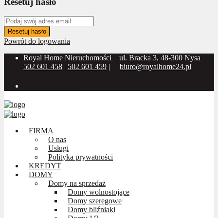
Resetuj hasło
Resetuj hasło
Powrót do logowania
Royal Home Nieruchomości
ul. Bracka 3, 48-300 Nysa
502 601 458
|
502 601 459
|
biuro@royalhome24.pl
Social Media:
FIRMA
O nas
Usługi
Polityka prywatności
KREDYT
DOMY
Domy na sprzedaż
Domy wolnostojące
Domy szeregowe
Domy bliźniaki