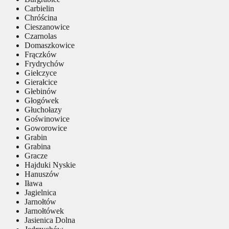
Carbielin
Chróścina
Cieszanowice
Czarnolas
Domaszkowice
Frączków
Frydrychów
Giełczyce
Gierałcice
Głebinów
Głogówek
Głuchołazy
Goświnowice
Goworowice
Grabin
Grabina
Gracze
Hajduki Nyskie
Hanuszów
Iława
Jagielnica
Jarnołtów
Jarnołtówek
Jasienica Dolna