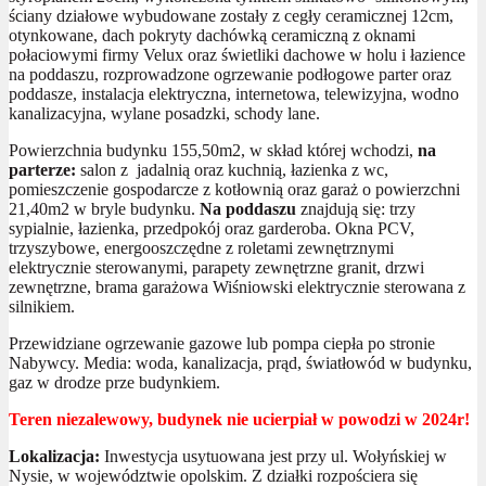
ściany działowe wybudowane zostały z cegły ceramicznej 12cm,
otynkowane, dach pokryty dachówką ceramiczną z oknami
połaciowymi firmy Velux oraz świetliki dachowe w holu i łazience
na poddaszu, rozprowadzone ogrzewanie podłogowe parter oraz
poddasze, instalacja elektryczna, internetowa, telewizyjna, wodno
kanalizacyjna, wylane posadzki, schody lane.
Powierzchnia budynku 155,50m2, w skład której wchodzi,
na
parterze:
salon z jadalnią oraz kuchnią, łazienka z wc,
pomieszczenie gospodarcze z kotłownią oraz garaż o powierzchni
21,40m2 w bryle budynku.
Na poddaszu
znajdują się: trzy
sypialnie, łazienka, przedpokój oraz garderoba. Okna PCV,
trzyszybowe, energooszczędne z roletami zewnętrznymi
elektrycznie sterowanymi, parapety zewnętrzne granit, drzwi
zewnętrzne, brama garażowa Wiśniowski elektrycznie sterowana z
silnikiem.
Przewidziane ogrzewanie gazowe lub pompa ciepła po stronie
Nabywcy. Media: woda, kanalizacja, prąd, światłowód w budynku,
gaz w drodze prze budynkiem.
Teren niezalewowy, budynek nie ucierpiał w powodzi w 2024r!
Lokalizacja:
Inwestycja usytuowana jest przy ul. Wołyńskiej w
Nysie, w województwie opolskim. Z działki rozpościera się