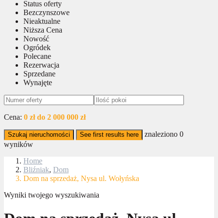
Status oferty
Bezczynszowe
Nieaktualne
Niższa Cena
Nowość
Ogródek
Polecane
Rezerwacja
Sprzedane
Wynajęte
Cena:
0 zł do 2 000 000 zł
znaleziono
0
Szukaj nieruchomości
See first results here
wyników
Home
Bliźniak
,
Dom
Dom na sprzedaż, Nysa ul. Wołyńska
Wyniki twojego wyszukiwania