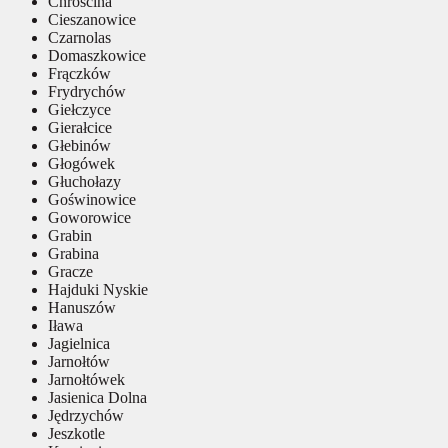
Chróścina
Cieszanowice
Czarnolas
Domaszkowice
Frączków
Frydrychów
Giełczyce
Gierałcice
Głebinów
Głogówek
Głuchołazy
Goświnowice
Goworowice
Grabin
Grabina
Gracze
Hajduki Nyskie
Hanuszów
Iława
Jagielnica
Jarnołtów
Jarnołtówek
Jasienica Dolna
Jędrzychów
Jeszkotle