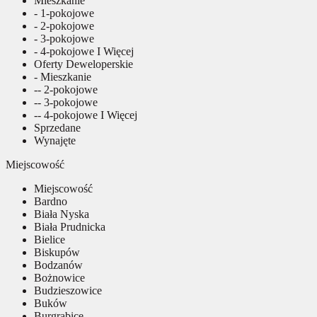
Mieszkanie
- 1-pokojowe
- 2-pokojowe
- 3-pokojowe
- 4-pokojowe I Więcej
Oferty Deweloperskie
- Mieszkanie
-- 2-pokojowe
-- 3-pokojowe
-- 4-pokojowe I Więcej
Sprzedane
Wynajęte
Miejscowość
Miejscowość
Bardno
Biała Nyska
Biała Prudnicka
Bielice
Biskupów
Bodzanów
Bożnowice
Budzieszowice
Buków
Burgrabice