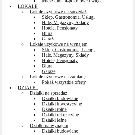
Mieszkania 4-pokojowe i więcej
LOKALE
Lokale użytkowe na sprzedaż
Sklep, Gastronomia, Usługi
Hale, Magazyny, Składy
Hotele, Pensjonaty
Biura
Garaże
Lokale użytkowe na wynajem
Sklep, Gastronomia, Usługi
Hale, Magazyny, Składy
Hotele, Pensjonaty
Biura
Garaże
Lokale użytkowe na zamianę
Pokaż wszystkie oferty
DZIAŁKI
Działki na sprzedaż
Działki budowlane
Działki inwestycyjne
Działki rolne
Działki rekreacyjne
Działki leśne
Działki na wynajem
Działki budowlane