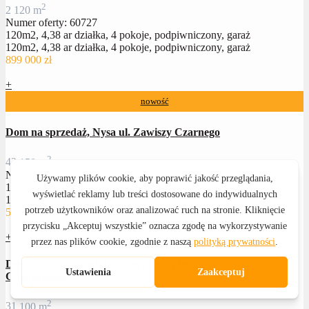
2
2
120 m
Numer oferty: 60727
120m2, 4,38 ar działka, 4 pokoje, podpiwniczony, garaż
120m2, 4,38 ar działka, 4 pokoje, podpiwniczony, garaż
899 000 zł
+
nowość
Dom na sprzedaż, Nysa ul. Zawiszy Czarnego
2
4
2
150 m
Numer oferty: 59978
150m2, 6 pokoi, 9,66ar, dwurodzinny
150m2, 6 pokoi, 9,66ar, dwurodzinny
549 000 zł
+
Dom w zabudowie bliźniaczej na sprzedaż, Nysa ul.
Chłopickiego
2
3
1
100 m