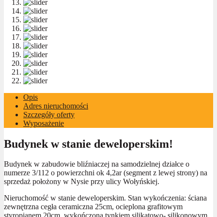
Opis
Adres nieruchomości
Szczegóły oferty
Wyposażenie
Budynek w stanie deweloperskim!
Budynek w zabudowie bliźniaczej na samodzielnej działce o
numerze 3/112 o powierzchni ok 4,2ar (segment z lewej strony) na
sprzedaż położony w Nysie przy ulicy Wołyńskiej.
Nieruchomość w stanie deweloperskim. Stan wykończenia: ściana
zewnętrzna cegła ceramiczna 25cm, ocieplona grafitowym
styropianem 20cm, wykończona tynkiem silikatowo- silikonowym,