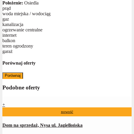
Położenie:
Osiedla
prąd
woda miejska / wodociąg
gaz
kanalizacja
ogrzewanie centralne
internet
balkon
teren ogrodzony
garaż
Porównaj oferty
Porównaj
Podobne oferty
+
nowość
Dom na sprzedaż, Nysa ul. Jagiellońska