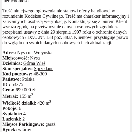
nieruchomości.
Treść niniejszego ogłoszenia nie stanowi oferty handlowej w
rozumieniu Kodeksu Cywilnego. Treść ma charakter informacyjny i
zalecamy ich osobistą weryfikację. Kontaktując się z biurem Klient
wyraża zgodę na przetwarzanie danych osobowych zgodnie z
przepisami ustawy z dnia 29 sierpnia 1997 roku o ochronie danych
osobowych / Dz.U.Nr. 133 poz. 883/. Klientowi przysługuje prawo
do wglądu do swoich danych osobowych i ich aktualizacji.
Adres:
Nysa ul. Wołyńska
Miejscowość:
Nysa
Dzielnica:
Górna Wieś
Stan specjalny:
Sprzedane
Kod pocztowy:
48-300
Państwo:
Polska
ID :
53375
Cena:
699 000 zł
2
Metraż:
155 m
2
Wielkość działki:
420 m
Pokoje:
6
Sypialnie:
4
Łazienki:
2
Miejsce Parkingowe:
garaż
Rynek:
wtórny