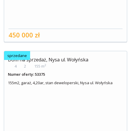
450 000 zł
sprzedane
Dom na sprzedaż, Nysa ul. Wołyńska
2
4
2
155 m
Numer oferty: 53375
155m2, garaż, 4,20ar, stan deweloperski, Nysa ul. Wołyńska