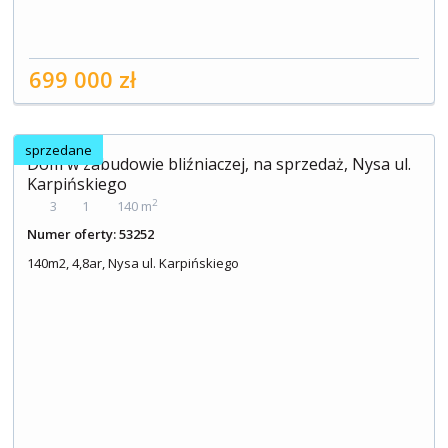
699 000 zł
sprzedane
Dom w zabudowie bliźniaczej, na sprzedaż, Nysa ul.
Karpińskiego
2
3
1
140 m
Numer oferty: 53252
140m2, 4,8ar, Nysa ul. Karpińskiego