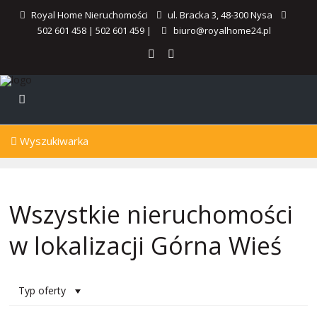
Royal Home Nieruchomości
ul. Bracka 3, 48-300 Nysa
502 601 458
|
502 601 459
|
biuro@royalhome24.pl
Wyszukiwarka
Wszystkie nieruchomości
w lokalizacji Górna Wieś
Typ oferty