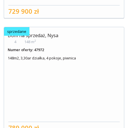
729 900 zł
sprzedane
Dom na sprzedaż, Nysa
2
4
148 m
Numer oferty: 47972
148m2, 3,30ar działka, 4 pokoje, piwnica
789 000 zł