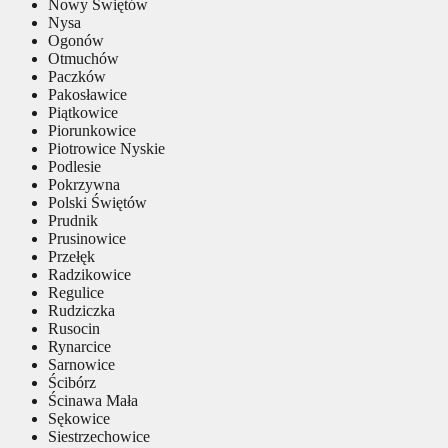
Nowy Świętów
Nysa
Ogonów
Otmuchów
Paczków
Pakosławice
Piątkowice
Piorunkowice
Piotrowice Nyskie
Podlesie
Pokrzywna
Polski Świętów
Prudnik
Prusinowice
Przełęk
Radzikowice
Regulice
Rudziczka
Rusocin
Rynarcice
Sarnowice
Ścibórz
Ścinawa Mała
Sękowice
Siestrzechowice