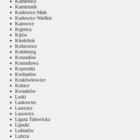
Kamienica
Kamiennik
Karłowice Małe
Karłowice Wielkie
Katowice
Kępnica
Kijów
Kłodobok
Kolnowice
Kołobrzeg
Konradów
Konradowa
Koperniki
Korfantów
Krakówkowice
Kubice
Kwiatków
Laski
Laskowiec
Lasocice
Lasowice
Ligota Tułowicka
Lipniki
Lubiatów
Lubrza