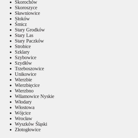
Skorochów
Skoroszyce
Sławniowice
Słoków
Śmicz
Stary Grodków
Stary Las
Stary Paczków
Strobice
Szklary
Szybowice
Szydłów
Trzeboszowice
Unikowice
Wierzbie
Wierzbięcice
Wierzbno
Wilamowice Nyskie
Włodary
Włostowa
Wójcice
Wrocław
Wyszków Śląski
Złotogłowice