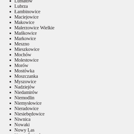
Lubiatów
Lubrza
Łambinowice
Maciejowice
Makowice
Malerzowice Wielkie
Mańkowice
Markowice
Meszno
Mieszkowice
Mochów
Molestowice
Morów
Mostówka
Moszczanka
Myszowice
Nadziejów
Niedamirów
Niemodlin
Niemysłowice
Nieradowice
Niesiebędowice
Niwnica
Nowaki
Nowy Las