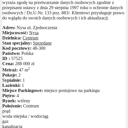
wyraża zgodę na przetwarzanie danych osobowych zgodnie z
przepisami ustawy z dnia 29 sierpnia 1997 roku o ochronie danych
osobowych / Dz.U.Nr. 133 poz. 883/. Klientowi przysługuje prawo
do wglądu do swoich danych osobowych i ich aktualizacji.
Adres:
Nysa ul. Zjednoczenia
Miejscowość:
Nysa
Dzielnica:
Centrum
Stan specjalny:
Sprzedane
Kod pocztowy:
48-300
Państwo:
Polska
ID :
57525
Cena:
288 000 zł
2
Metraż:
47 m
Pokoje:
2
Sypialnie:
1
Łazienki:
1
Miejsce Parkingowe:
miejsce postojowe na parkingu
Piętro:
4
Rynek:
wtórny
Położenie:
Centrum
prąd
woda miejska / wodociąg
gaz
kanalizacja