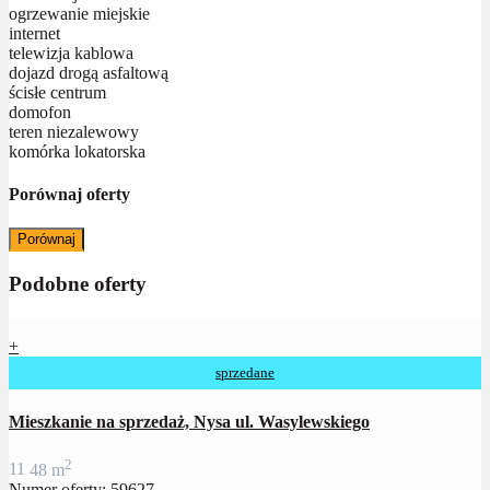
ogrzewanie miejskie
internet
telewizja kablowa
dojazd drogą asfaltową
ścisłe centrum
domofon
teren niezalewowy
komórka lokatorska
Porównaj oferty
Porównaj
Podobne oferty
+
sprzedane
Mieszkanie na sprzedaż, Nysa ul. Wasylewskiego
2
1
1
48 m
Numer oferty: 59627