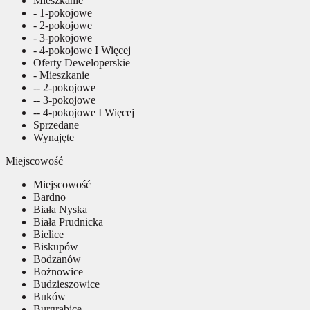
Mieszkanie
- 1-pokojowe
- 2-pokojowe
- 3-pokojowe
- 4-pokojowe I Więcej
Oferty Deweloperskie
- Mieszkanie
-- 2-pokojowe
-- 3-pokojowe
-- 4-pokojowe I Więcej
Sprzedane
Wynajęte
Miejscowość
Miejscowość
Bardno
Biała Nyska
Biała Prudnicka
Bielice
Biskupów
Bodzanów
Bożnowice
Budzieszowice
Buków
Burgrabice