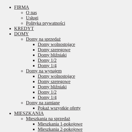
FIRMA
O nas
Usługi
Polityka prywatności
KREDYT
DOMY
Domy na sprzedaż
Domy wolnostojące
Domy szeregowe
Domy bliźniaki
Domy 1/2
Domy 1/4
Domy na wynajem
Domy wolnostojące
Domy szeregowe
Domy bliźniaki
Domy 1/2
Domy 1/4
Domy na zamianę
Pokaż wszystkie oferty
MIESZKANIA
Mieszkania na sprzedaż
Mieszkania 1-pokojowe
Mieszkania 2-pokojowe