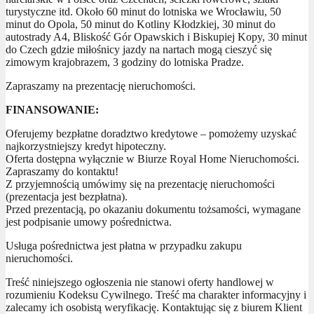
turystyczne itd. Około 60 minut do lotniska we Wrocławiu, 50
minut do Opola, 50 minut do Kotliny Kłodzkiej, 30 minut do
autostrady A4, Bliskość Gór Opawskich i Biskupiej Kopy, 30 minut
do Czech gdzie miłośnicy jazdy na nartach mogą cieszyć się
zimowym krajobrazem, 3 godziny do lotniska Pradze.
Zapraszamy na prezentację nieruchomości.
FINANSOWANIE:
Oferujemy bezpłatne doradztwo kredytowe – pomożemy uzyskać
najkorzystniejszy kredyt hipoteczny.
Oferta dostępna wyłącznie w Biurze Royal Home Nieruchomości.
Zapraszamy do kontaktu!
Z przyjemnością umówimy się na prezentację nieruchomości
(prezentacja jest bezpłatna).
Przed prezentacją, po okazaniu dokumentu tożsamości, wymagane
jest podpisanie umowy pośrednictwa.
Usługa pośrednictwa jest płatna w przypadku zakupu
nieruchomości.
Treść niniejszego ogłoszenia nie stanowi oferty handlowej w
rozumieniu Kodeksu Cywilnego. Treść ma charakter informacyjny i
zalecamy ich osobistą weryfikację. Kontaktując się z biurem Klient