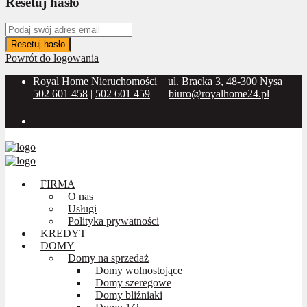
Resetuj hasło
Resetuj hasło
Powrót do logowania
Royal Home Nieruchomości
ul. Bracka 3, 48-300 Nysa
502 601 458
|
502 601 459
|
biuro@royalhome24.pl
Social Media:
FIRMA
O nas
Usługi
Polityka prywatności
KREDYT
DOMY
Domy na sprzedaż
Domy wolnostojące
Domy szeregowe
Domy bliźniaki