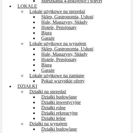
Mieszkania 4-pokojowe i więcej
LOKALE
Lokale użytkowe na sprzedaż
Sklep, Gastronomia, Usługi
Hale, Magazyny, Składy
Hotele, Pensjonaty
Biura
Garaże
Lokale użytkowe na wynajem
Sklep, Gastronomia, Usługi
Hale, Magazyny, Składy
Hotele, Pensjonaty
Biura
Garaże
Lokale użytkowe na zamianę
Pokaż wszystkie oferty
DZIAŁKI
Działki na sprzedaż
Działki budowlane
Działki inwestycyjne
Działki rolne
Działki rekreacyjne
Działki leśne
Działki na wynajem
Działki budowlane