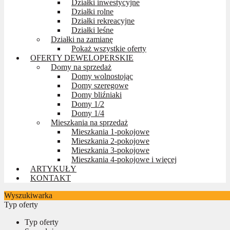
Działki inwestycyjne
Działki rolne
Działki rekreacyjne
Działki leśne
Działki na zamianę
Pokaż wszystkie oferty
OFERTY DEWELOPERSKIE
Domy na sprzedaż
Domy wolnostojąc
Domy szeregowe
Domy bliźniaki
Domy 1/2
Domy 1/4
Mieszkania na sprzedaż
Mieszkania 1-pokojowe
Mieszkania 2-pokojowe
Mieszkania 3-pokojowe
Mieszkania 4-pokojowe i więcej
ARTYKUŁY
KONTAKT
Wyszukiwarka
Typ oferty
Typ oferty