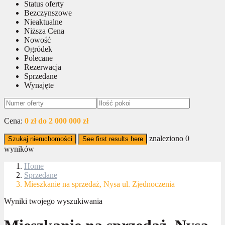
Status oferty
Bezczynszowe
Nieaktualne
Niższa Cena
Nowość
Ogródek
Polecane
Rezerwacja
Sprzedane
Wynajęte
Cena:
0 zł do 2 000 000 zł
znaleziono
0
Szukaj nieruchomości
See first results here
wyników
Home
Sprzedane
Mieszkanie na sprzedaż, Nysa ul. Zjednoczenia
Wyniki twojego wyszukiwania