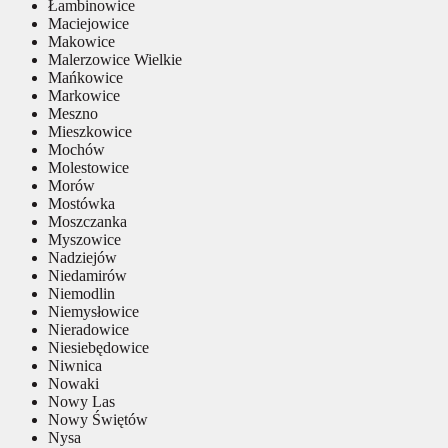
Łambinowice
Maciejowice
Makowice
Malerzowice Wielkie
Mańkowice
Markowice
Meszno
Mieszkowice
Mochów
Molestowice
Morów
Mostówka
Moszczanka
Myszowice
Nadziejów
Niedamirów
Niemodlin
Niemysłowice
Nieradowice
Niesiebędowice
Niwnica
Nowaki
Nowy Las
Nowy Świętów
Nysa