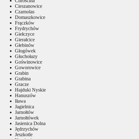
Chróścina
Cieszanowice
Czarnolas
Domaszkowice
Frączków
Frydrychów
Giełczyce
Gierałcice
Głebinów
Głogówek
Głuchołazy
Goświnowice
Goworowice
Grabin
Grabina
Gracze
Hajduki Nyskie
Hanuszów
Iława
Jagielnica
Jarnołtów
Jarnołtówek
Jasienica Dolna
Jędrzychów
Jeszkotle