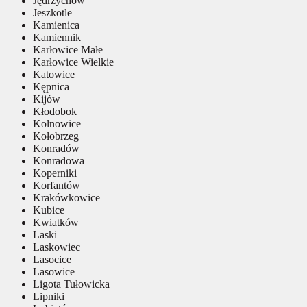
Jędrzychów
Jeszkotle
Kamienica
Kamiennik
Karłowice Małe
Karłowice Wielkie
Katowice
Kępnica
Kijów
Kłodobok
Kolnowice
Kołobrzeg
Konradów
Konradowa
Koperniki
Korfantów
Krakówkowice
Kubice
Kwiatków
Laski
Laskowiec
Lasocice
Lasowice
Ligota Tułowicka
Lipniki