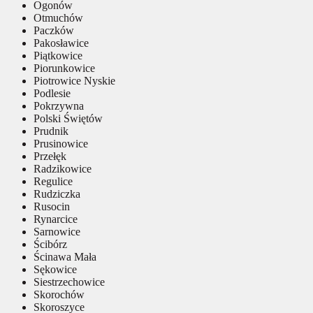
Ogonów
Otmuchów
Paczków
Pakosławice
Piątkowice
Piorunkowice
Piotrowice Nyskie
Podlesie
Pokrzywna
Polski Świętów
Prudnik
Prusinowice
Przełęk
Radzikowice
Regulice
Rudziczka
Rusocin
Rynarcice
Sarnowice
Ścibórz
Ścinawa Mała
Sękowice
Siestrzechowice
Skorochów
Skoroszyce