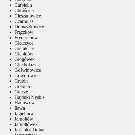
Carbielin
Chróścina
Cieszanowice
Czarnolas
Domaszkowice
Frączków
Frydrychów
Giełczyce
Gierałcice
Głebinów
Głogówek
Głuchołazy
Goświnowice
Goworowice
Grabin
Grabina
Gracze
Hajduki Nyskie
Hanuszów
Iława
Jagielnica
Jarnołtów
Jarnołtówek
Jasienica Dolna