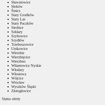
Sławniowice
Słoków
Śmicz
Stary Grodków
Stary Las
Stary Paczków
Strobice
Szklary
Szybowice
Szydłów
Trzeboszowice
Unikowice
Wierzbie
Wierzbięcice
Wierzbno
Wilamowice Nyskie
Włodary
Włostowa
Wójcice
Wrocław
Wyszków Śląski
Złotogłowice
Status oferty