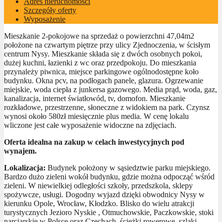
Adres nieruchomości
Szczegóły oferty
Wyposażenie
Mieszkanie 2-pokojowe na sprzedaż o powierzchni 47,04m2
położone na czwartym piętrze przy ulicy Zjednoczenia, w ścisłym
centrum Nysy. Mieszkanie składa się z dwóch osobnych pokoi,
dużej kuchni, łazienki z wc oraz przedpokoju. Do mieszkania
przynależy piwnica, miejsce parkingowe ogólnodostępne koło
budynku. Okna pcv, na podłogach panele, glazura. Ogrzewanie
miejskie, woda ciepła z junkersa gazowego. Media prąd, woda, gaz,
kanalizacja, internet światłowód, tv, domofon. Mieszkanie
rozkładowe, przestrzenne, słoneczne z widokiem na park. Czynsz
wynosi około 580zł miesięcznie plus media. W cenę lokalu
wliczone jest całe wyposażenie widoczne na zdjęciach.
Oferta idealna na zakup w celach inwestycyjnych pod
wynajem.
Lokalizacja:
Budynek położony w sąsiedztwie parku miejskiego.
Bardzo dużo zieleni wokół budynku, gdzie można odpocząć wśród
zieleni. W niewielkiej odległości szkoły, przedszkola, sklepy
spożywcze, usługi. Dogodny wyjazd dzięki obwodnicy Nysy w
kierunku Opole, Wrocław, Kłodzko. Blisko do wielu atrakcji
turystycznych Jezioro Nyskie , Otmuchowskie, Paczkowskie, stoki
narciarskie w Polsce oraz Czechach, ścieżki rowerowe, szlaki