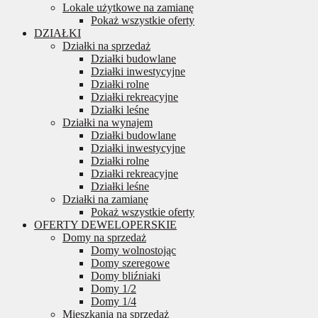
Lokale użytkowe na zamianę
Pokaż wszystkie oferty
DZIAŁKI
Działki na sprzedaż
Działki budowlane
Działki inwestycyjne
Działki rolne
Działki rekreacyjne
Działki leśne
Działki na wynajem
Działki budowlane
Działki inwestycyjne
Działki rolne
Działki rekreacyjne
Działki leśne
Działki na zamianę
Pokaż wszystkie oferty
OFERTY DEWELOPERSKIE
Domy na sprzedaż
Domy wolnostojąc
Domy szeregowe
Domy bliźniaki
Domy 1/2
Domy 1/4
Mieszkania na sprzedaż