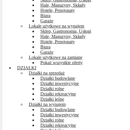
Hale, Magazyny, Składy
Hotele, Pensjonaty
Biura
Garaże
Lokale użytkowe na wynajem
Sklep, Gastronomia, Usługi
Hale, Magazyny, Składy
Hotele, Pensjonaty
Biura
Garaże
Lokale użytkowe na zamianę
Pokaż wszystkie oferty
DZIAŁKI
Działki na sprzedaż
Działki budowlane
Działki inwestycyjne
Działki rolne
Działki rekreacyjne
Działki leśne
Działki na wynajem
Działki budowlane
Działki inwestycyjne
Działki rolne
Działki rekreacyjne