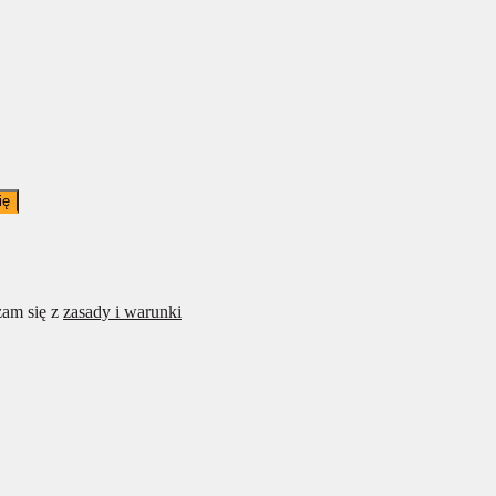
ię
am się z
zasady i warunki