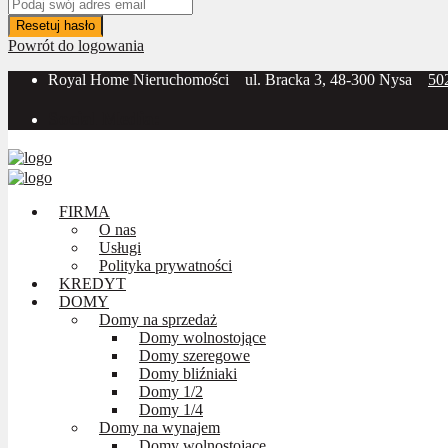
Resetuj hasło
Powrót do logowania
Royal Home Nieruchomości
ul. Bracka 3, 48-300 Nysa
50
Social Media:
FIRMA
O nas
Usługi
Polityka prywatności
KREDYT
DOMY
Domy na sprzedaż
Domy wolnostojące
Domy szeregowe
Domy bliźniaki
Domy 1/2
Domy 1/4
Domy na wynajem
Domy wolnostojące