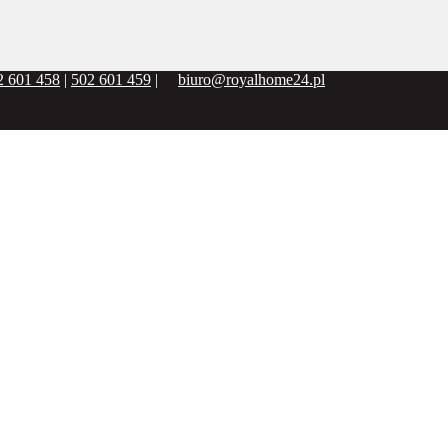
2 601 458
|
502 601 459
|
biuro@royalhome24.pl