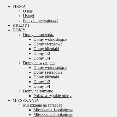
FIRMA
O nas
Usługi
Polityka prywatności
KREDYT
DOMY
Domy na sprzedaż
Domy wolnostojące
Domy szeregowe
Domy bliźniaki
Domy 1/2
Domy 1/4
Domy na wynajem
Domy wolnostojące
Domy szeregowe
Domy bliźniaki
Domy 1/2
Domy 1/4
Domy na zamianę
Pokaż wszystkie oferty
MIESZKANIA
Mieszkania na sprzedaż
Mieszkania 1-pokojowe
Mieszkania 2-pokojowe