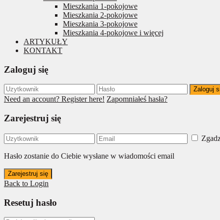
Mieszkania 1-pokojowe
Mieszkania 2-pokojowe
Mieszkania 3-pokojowe
Mieszkania 4-pokojowe i więcej
ARTYKUŁY
KONTAKT
Zaloguj się
Zaloguj s
Need an account? Register here!
Zapomniałeś hasła?
Zarejestruj się
Zgadz
Hasło zostanie do Ciebie wysłane w wiadomości email
Zarejestruj się
Back to Login
Resetuj hasło