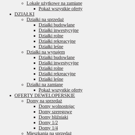
Lokale użytkowe na zamianę
Pokaż wszystkie oferty
DZIAŁKI
Działki na sprzedaż
Działki budowlane
Działki inwestycyjne
Działki rolne
Działki rekreacyjne
Działki leśne
Działki na wynajem
Działki budowlane
Działki inwestycyjne
Działki rolne
Działki rekreacyjne
Działki leśne
Działki na zamianę
Pokaż wszystkie oferty
OFERTY DEWELOPERSKIE
Domy na sprzedaż
Domy wolnostojąc
Domy szeregowe
Domy bliźniaki
Domy 1/2
Domy 1/4
Mieszkania na sprzedaż