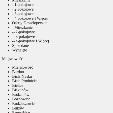
Mieszkanie
- 1-pokojowe
- 2-pokojowe
- 3-pokojowe
- 4-pokojowe I Więcej
Oferty Deweloperskie
- Mieszkanie
-- 2-pokojowe
-- 3-pokojowe
-- 4-pokojowe I Więcej
Sprzedane
Wynajęte
Miejscowość
Miejscowość
Bardno
Biała Nyska
Biała Prudnicka
Bielice
Biskupów
Bodzanów
Bożnowice
Budzieszowice
Buków
Burgrabice