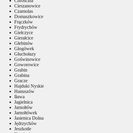
Chróścina
Cieszanowice
Czarnolas
Domaszkowice
Frączków
Frydrychów
Giełczyce
Gierałcice
Głebinów
Głogówek
Głuchołazy
Goświnowice
Goworowice
Grabin
Grabina
Gracze
Hajduki Nyskie
Hanuszów
Iława
Jagielnica
Jarnołtów
Jarnołtówek
Jasienica Dolna
Jędrzychów
Jeszkotle