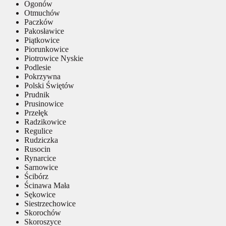
Ogonów
Otmuchów
Paczków
Pakosławice
Piątkowice
Piorunkowice
Piotrowice Nyskie
Podlesie
Pokrzywna
Polski Świętów
Prudnik
Prusinowice
Przełęk
Radzikowice
Regulice
Rudziczka
Rusocin
Rynarcice
Sarnowice
Ścibórz
Ścinawa Mała
Sękowice
Siestrzechowice
Skorochów
Skoroszyce