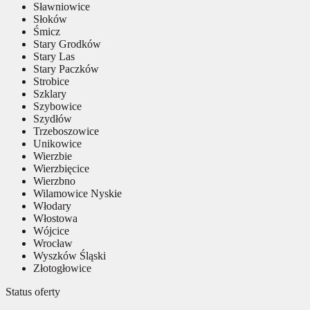
Sławniowice
Słoków
Śmicz
Stary Grodków
Stary Las
Stary Paczków
Strobice
Szklary
Szybowice
Szydłów
Trzeboszowice
Unikowice
Wierzbie
Wierzbięcice
Wierzbno
Wilamowice Nyskie
Włodary
Włostowa
Wójcice
Wrocław
Wyszków Śląski
Złotogłowice
Status oferty