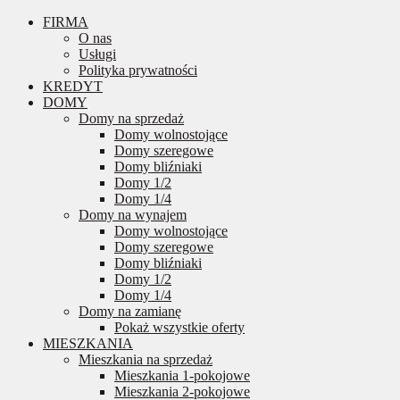
FIRMA
O nas
Usługi
Polityka prywatności
KREDYT
DOMY
Domy na sprzedaż
Domy wolnostojące
Domy szeregowe
Domy bliźniaki
Domy 1/2
Domy 1/4
Domy na wynajem
Domy wolnostojące
Domy szeregowe
Domy bliźniaki
Domy 1/2
Domy 1/4
Domy na zamianę
Pokaż wszystkie oferty
MIESZKANIA
Mieszkania na sprzedaż
Mieszkania 1-pokojowe
Mieszkania 2-pokojowe