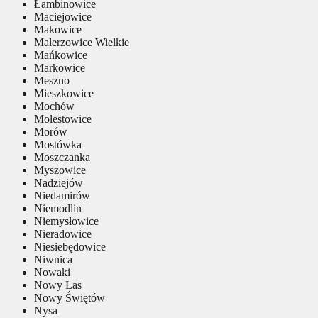
Łambinowice
Maciejowice
Makowice
Malerzowice Wielkie
Mańkowice
Markowice
Meszno
Mieszkowice
Mochów
Molestowice
Morów
Mostówka
Moszczanka
Myszowice
Nadziejów
Niedamirów
Niemodlin
Niemysłowice
Nieradowice
Niesiebędowice
Niwnica
Nowaki
Nowy Las
Nowy Świętów
Nysa