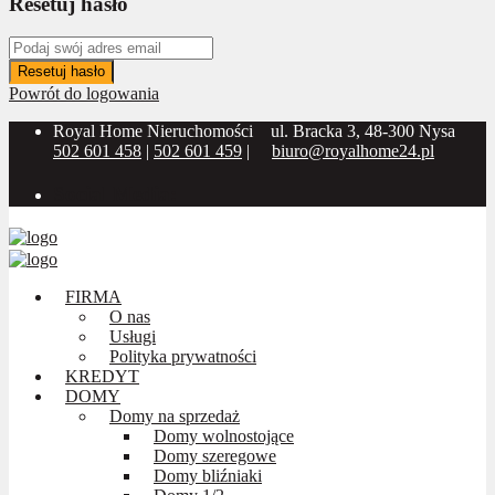
Resetuj hasło
Resetuj hasło
Powrót do logowania
Royal Home Nieruchomości
ul. Bracka 3, 48-300 Nysa
502 601 458
|
502 601 459
|
biuro@royalhome24.pl
Social Media:
FIRMA
O nas
Usługi
Polityka prywatności
KREDYT
DOMY
Domy na sprzedaż
Domy wolnostojące
Domy szeregowe
Domy bliźniaki