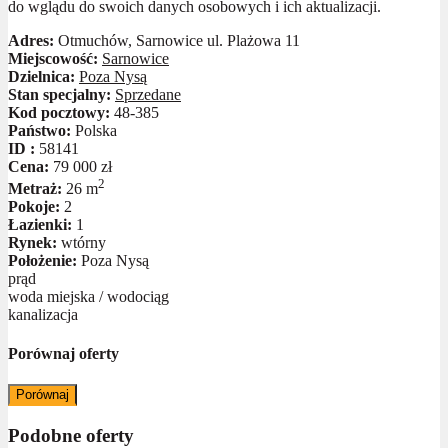
do wglądu do swoich danych osobowych i ich aktualizacji.
Adres:
Otmuchów, Sarnowice ul. Plażowa 11
Miejscowość:
Sarnowice
Dzielnica:
Poza Nysą
Stan specjalny:
Sprzedane
Kod pocztowy:
48-385
Państwo:
Polska
ID :
58141
Cena:
79 000 zł
2
Metraż:
26 m
Pokoje:
2
Łazienki:
1
Rynek:
wtórny
Położenie:
Poza Nysą
prąd
woda miejska / wodociąg
kanalizacja
Porównaj oferty
Porównaj
Podobne oferty