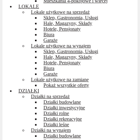
Mieszkania 4-pokojowe i więcej
LOKALE
Lokale użytkowe na sprzedaż
Sklep, Gastronomia, Usługi
Hale, Magazyny, Składy
Hotele, Pensjonaty
Biura
Garaże
Lokale użytkowe na wynajem
Sklep, Gastronomia, Usługi
Hale, Magazyny, Składy
Hotele, Pensjonaty
Biura
Garaże
Lokale użytkowe na zamianę
Pokaż wszystkie oferty
DZIAŁKI
Działki na sprzedaż
Działki budowlane
Działki inwestycyjne
Działki rolne
Działki rekreacyjne
Działki leśne
Działki na wynajem
Działki budowlane