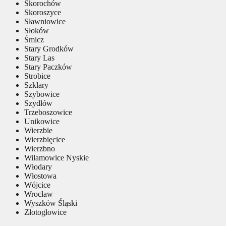
Skorochów
Skoroszyce
Sławniowice
Słoków
Śmicz
Stary Grodków
Stary Las
Stary Paczków
Strobice
Szklary
Szybowice
Szydłów
Trzeboszowice
Unikowice
Wierzbie
Wierzbięcice
Wierzbno
Wilamowice Nyskie
Włodary
Włostowa
Wójcice
Wrocław
Wyszków Śląski
Złotogłowice