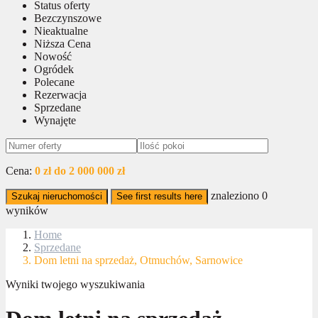
Status oferty
Bezczynszowe
Nieaktualne
Niższa Cena
Nowość
Ogródek
Polecane
Rezerwacja
Sprzedane
Wynajęte
Cena:
0 zł do 2 000 000 zł
znaleziono
0
Szukaj nieruchomości
See first results here
wyników
Home
Sprzedane
Dom letni na sprzedaż, Otmuchów, Sarnowice
Wyniki twojego wyszukiwania