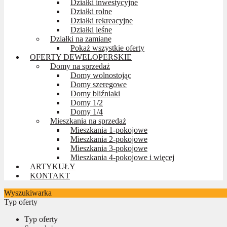
Działki inwestycyjne
Działki rolne
Działki rekreacyjne
Działki leśne
Działki na zamianę
Pokaż wszystkie oferty
OFERTY DEWELOPERSKIE
Domy na sprzedaż
Domy wolnostojąc
Domy szeregowe
Domy bliźniaki
Domy 1/2
Domy 1/4
Mieszkania na sprzedaż
Mieszkania 1-pokojowe
Mieszkania 2-pokojowe
Mieszkania 3-pokojowe
Mieszkania 4-pokojowe i więcej
ARTYKUŁY
KONTAKT
Wyszukiwarka
Typ oferty
Typ oferty