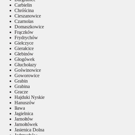
Carbielin
Chróścina
Cieszanowice
Czarnolas
Domaszkowice
Frączków
Frydrychów
Giełczyce
Gierałcice
Głebinów
Głogówek
Głuchołazy
Goświnowice
Goworowice
Grabin
Grabina
Gracze
Hajduki Nyskie
Hanuszów
Iława
Jagielnica
Jarnołtów
Jarnołtówek
Jasienica Dolna