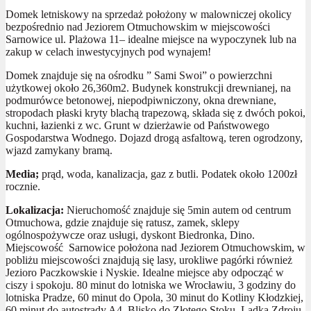
Domek letniskowy na sprzedaż położony w malowniczej okolicy
bezpośrednio nad Jeziorem Otmuchowskim w miejscowości
Sarnowice ul. Plażowa 11– idealne miejsce na wypoczynek lub na
zakup w celach inwestycyjnych pod wynajem!
Domek znajduje się na ośrodku ” Sami Swoi” o powierzchni
użytkowej około 26,360m2. Budynek konstrukcji drewnianej, na
podmurówce betonowej, niepodpiwniczony, okna drewniane,
stropodach płaski kryty blachą trapezową, składa się z dwóch pokoi,
kuchni, łazienki z wc. Grunt w dzierżawie od Państwowego
Gospodarstwa Wodnego. Dojazd drogą asfaltową, teren ogrodzony,
wjazd zamykany bramą.
Media;
prąd, woda, kanalizacja, gaz z butli. Podatek około 1200zł
rocznie.
Lokalizacja:
Nieruchomość znajduje się 5min autem od centrum
Otmuchowa, gdzie znajduje się ratusz, zamek, sklepy
ogólnospożywcze oraz usługi, dyskont Biedronka, Dino.
Miejscowość Sarnowice położona nad Jeziorem Otmuchowskim, w
pobliżu miejscowości znajdują się lasy, urokliwe pagórki również
Jezioro Paczkowskie i Nyskie. Idealne miejsce aby odpocząć w
ciszy i spokoju. 80 minut do lotniska we Wrocławiu, 3 godziny do
lotniska Pradze, 60 minut do Opola, 30 minut do Kotliny Kłodzkiej,
60 minut do autostrady A4. Blisko do Złotego Stoku, Lądka Zdroju,