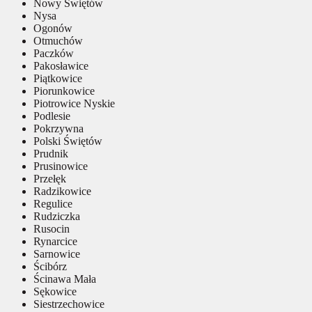
Nowy Świętów
Nysa
Ogonów
Otmuchów
Paczków
Pakosławice
Piątkowice
Piorunkowice
Piotrowice Nyskie
Podlesie
Pokrzywna
Polski Świętów
Prudnik
Prusinowice
Przełęk
Radzikowice
Regulice
Rudziczka
Rusocin
Rynarcice
Sarnowice
Ścibórz
Ścinawa Mała
Sękowice
Siestrzechowice