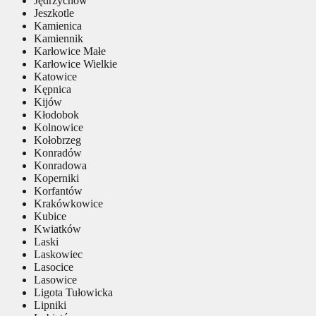
Jędrzychów
Jeszkotle
Kamienica
Kamiennik
Karłowice Małe
Karłowice Wielkie
Katowice
Kępnica
Kijów
Kłodobok
Kolnowice
Kołobrzeg
Konradów
Konradowa
Koperniki
Korfantów
Krakówkowice
Kubice
Kwiatków
Laski
Laskowiec
Lasocice
Lasowice
Ligota Tułowicka
Lipniki