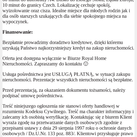
10 minut do granicy Czech. Lokalizację cechuje spokój,
wyizolowanie oraz cisza. Idealne miejsce dla młodych rodzin jak i
dla osób starszych szukających dla siebie spokojnego miejsca na
wypoczynek.
Finansowanie:
Bezpłatnie prowadzimy doradztwo kredytowe, dzięki któremu
uzyskają Państwo najkorzystniejszy kredyt na zakup nieruchomości.
Oferta jest dostępna wyłącznie w Biurze Royal Home
Nieruchomości. Zapraszamy do kontaktu 🙂
Usługa pośrednictwa jest USŁUGĄ PŁATNĄ, w sytuacji zakupu
nieruchomości. Prezentacje wszystkich nieruchomości są bezpłatne.
Przed prezentacją, za okazaniem dokumentu tożsamości, należy
podpisać umowę pośrednictwa.
Treść niniejszego ogłoszenia nie stanowi oferty handlowej w
rozumieniu Kodeksu Cywilnego. Treść ma charakter informacyjny i
zalecamy ich osobistą weryfikację. Kontaktując się z biurem Klient
wyraża zgodę na przetwarzanie danych osobowych zgodnie z
przepisami ustawy z dnia 29 sierpnia 1997 roku o ochronie danych
osobowych / Dz.U.Nr. 133 poz. 883/. Klientowi przysługuje prawo