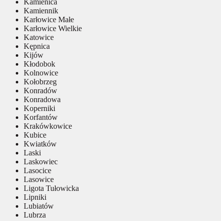
Kamienica
Kamiennik
Karłowice Małe
Karłowice Wielkie
Katowice
Kępnica
Kijów
Kłodobok
Kolnowice
Kołobrzeg
Konradów
Konradowa
Koperniki
Korfantów
Krakówkowice
Kubice
Kwiatków
Laski
Laskowiec
Lasocice
Lasowice
Ligota Tułowicka
Lipniki
Lubiatów
Lubrza