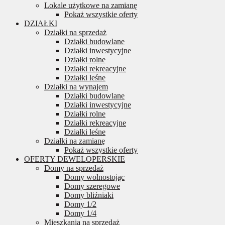
Lokale użytkowe na zamianę
Pokaż wszystkie oferty
DZIAŁKI
Działki na sprzedaż
Działki budowlane
Działki inwestycyjne
Działki rolne
Działki rekreacyjne
Działki leśne
Działki na wynajem
Działki budowlane
Działki inwestycyjne
Działki rolne
Działki rekreacyjne
Działki leśne
Działki na zamianę
Pokaż wszystkie oferty
OFERTY DEWELOPERSKIE
Domy na sprzedaż
Domy wolnostojąc
Domy szeregowe
Domy bliźniaki
Domy 1/2
Domy 1/4
Mieszkania na sprzedaż