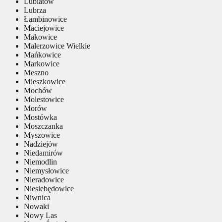
Lubiatów
Lubrza
Łambinowice
Maciejowice
Makowice
Malerzowice Wielkie
Mańkowice
Markowice
Meszno
Mieszkowice
Mochów
Molestowice
Morów
Mostówka
Moszczanka
Myszowice
Nadziejów
Niedamirów
Niemodlin
Niemysłowice
Nieradowice
Niesiebędowice
Niwnica
Nowaki
Nowy Las