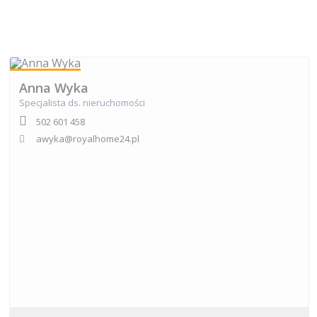
Anna Wyka
Specjalista ds. nieruchomości
502 601 458
awyka@royalhome24.pl