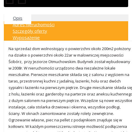
Opis
Adres nieruchomości
Szczegóły oferty
Wyposażenie
Na sprzedaż dom wolnostojący o powierzchni około 200m2 położony
na działce o powierzchni około 22ar w malowniczej miejscowości
Ścibórz, przy Jeziorze Otmuchowskim. Budynek został wybudowany
w 2008r. W nieruchomości urządzono dwa niezależne lokale
mieszkalne. Pierwsze mieszkanie składa się z salonu z wyjściem na
taras, przestronnej kuchni z jadalnią, łazienki, holu oraz dwóch
sypialni i łazienki na pierwszym piętrze. Drugie mieszkanie składa się
z holu, łazienki oraz garderoby na parterze oraz aneksu kuchenneg
z dużym salonem na pierwszym piętrze. Wszędzie są nowe wszystki
instalacje, cała stolarka drzwiowa i okienna, wszystkie podłogi,
ściany. W oknach zamontowane zostały rolety zewnętrzne.
Ogrzewanie własne, piec na pellet z podajnikiem znajduje się w
kotłowni. W każdym pomieszczeniu istnieje możliwość podłączenia