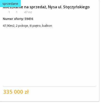
sprzedane
Mieszkanie na sprzedaż, Nysa ul. Stęczyńskiego
1
1
47 m
2
Numer oferty: 59416
47,90m2, 2 pokoje, III piętro, balkon
335 000 zł