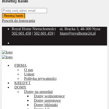
Resetuj hasło
Resetuj hasło
Powrót do logowania
Royal Home Nieruchomości
ul. Bracka 3, 48-300 Nysa
502 601 458
|
502 601 459
|
biuro@royalhome24.pl
Social Media:
FIRMA
O nas
Usługi
Polityka prywatności
KREDYT
DOMY
Domy na sprzedaż
Domy wolnostojące
Domy szeregowe
Domy bliźniaki