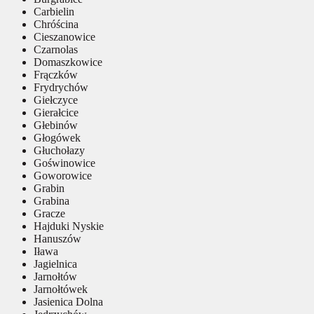
Carbielin
Chróścina
Cieszanowice
Czarnolas
Domaszkowice
Frączków
Frydrychów
Giełczyce
Gierałcice
Głebinów
Głogówek
Głuchołazy
Goświnowice
Goworowice
Grabin
Grabina
Gracze
Hajduki Nyskie
Hanuszów
Iława
Jagielnica
Jarnołtów
Jarnołtówek
Jasienica Dolna