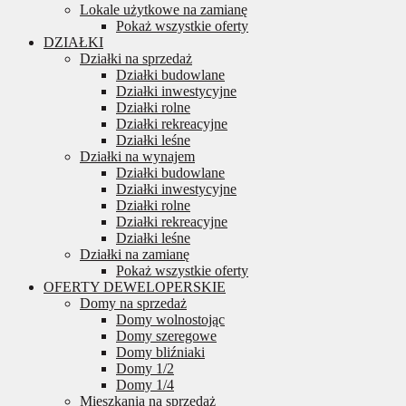
Lokale użytkowe na zamianę
Pokaż wszystkie oferty
DZIAŁKI
Działki na sprzedaż
Działki budowlane
Działki inwestycyjne
Działki rolne
Działki rekreacyjne
Działki leśne
Działki na wynajem
Działki budowlane
Działki inwestycyjne
Działki rolne
Działki rekreacyjne
Działki leśne
Działki na zamianę
Pokaż wszystkie oferty
OFERTY DEWELOPERSKIE
Domy na sprzedaż
Domy wolnostojąc
Domy szeregowe
Domy bliźniaki
Domy 1/2
Domy 1/4
Mieszkania na sprzedaż