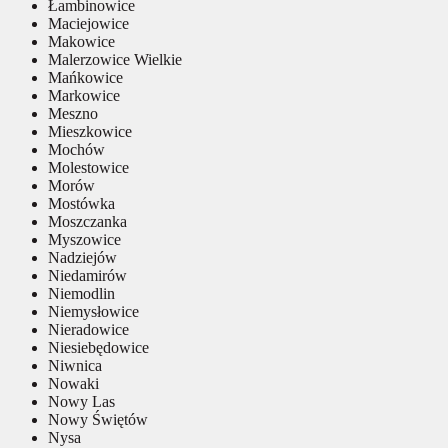
Łambinowice
Maciejowice
Makowice
Malerzowice Wielkie
Mańkowice
Markowice
Meszno
Mieszkowice
Mochów
Molestowice
Morów
Mostówka
Moszczanka
Myszowice
Nadziejów
Niedamirów
Niemodlin
Niemysłowice
Nieradowice
Niesiebędowice
Niwnica
Nowaki
Nowy Las
Nowy Świętów
Nysa