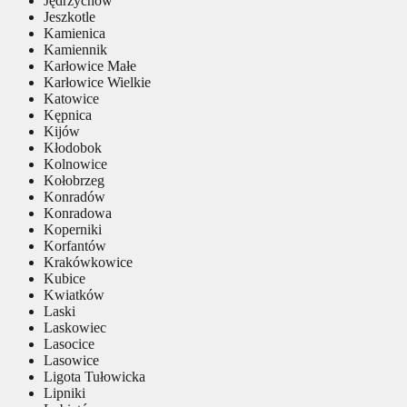
Jędrzychów
Jeszkotle
Kamienica
Kamiennik
Karłowice Małe
Karłowice Wielkie
Katowice
Kępnica
Kijów
Kłodobok
Kolnowice
Kołobrzeg
Konradów
Konradowa
Koperniki
Korfantów
Krakówkowice
Kubice
Kwiatków
Laski
Laskowiec
Lasocice
Lasowice
Ligota Tułowicka
Lipniki