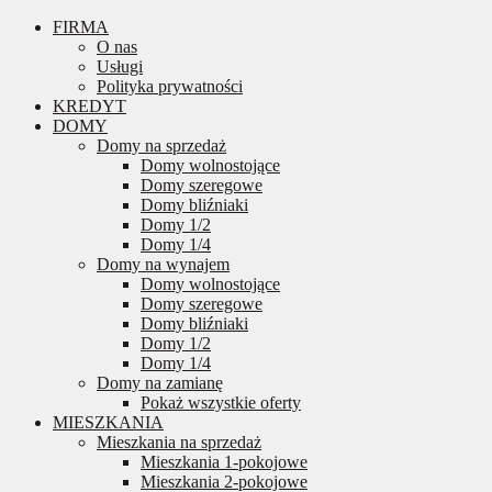
FIRMA
O nas
Usługi
Polityka prywatności
KREDYT
DOMY
Domy na sprzedaż
Domy wolnostojące
Domy szeregowe
Domy bliźniaki
Domy 1/2
Domy 1/4
Domy na wynajem
Domy wolnostojące
Domy szeregowe
Domy bliźniaki
Domy 1/2
Domy 1/4
Domy na zamianę
Pokaż wszystkie oferty
MIESZKANIA
Mieszkania na sprzedaż
Mieszkania 1-pokojowe
Mieszkania 2-pokojowe