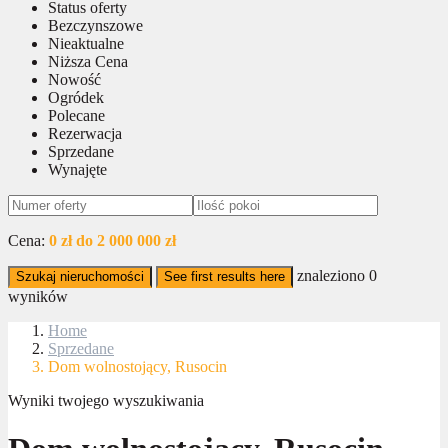
Status oferty
Bezczynszowe
Nieaktualne
Niższa Cena
Nowość
Ogródek
Polecane
Rezerwacja
Sprzedane
Wynajęte
Cena:
0 zł do 2 000 000 zł
znaleziono
0
Szukaj nieruchomości
See first results here
wyników
Home
Sprzedane
Dom wolnostojący, Rusocin
Wyniki twojego wyszukiwania