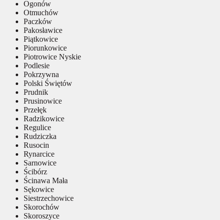
Ogonów
Otmuchów
Paczków
Pakosławice
Piątkowice
Piorunkowice
Piotrowice Nyskie
Podlesie
Pokrzywna
Polski Świętów
Prudnik
Prusinowice
Przełęk
Radzikowice
Regulice
Rudziczka
Rusocin
Rynarcice
Sarnowice
Ścibórz
Ścinawa Mała
Sękowice
Siestrzechowice
Skorochów
Skoroszyce