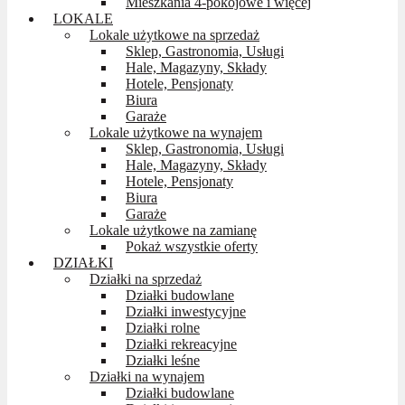
Mieszkania 4-pokojowe i więcej
LOKALE
Lokale użytkowe na sprzedaż
Sklep, Gastronomia, Usługi
Hale, Magazyny, Składy
Hotele, Pensjonaty
Biura
Garaże
Lokale użytkowe na wynajem
Sklep, Gastronomia, Usługi
Hale, Magazyny, Składy
Hotele, Pensjonaty
Biura
Garaże
Lokale użytkowe na zamianę
Pokaż wszystkie oferty
DZIAŁKI
Działki na sprzedaż
Działki budowlane
Działki inwestycyjne
Działki rolne
Działki rekreacyjne
Działki leśne
Działki na wynajem
Działki budowlane