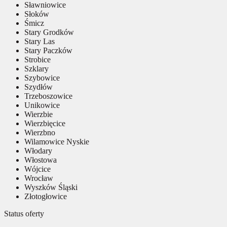
Sławniowice
Słoków
Śmicz
Stary Grodków
Stary Las
Stary Paczków
Strobice
Szklary
Szybowice
Szydłów
Trzeboszowice
Unikowice
Wierzbie
Wierzbięcice
Wierzbno
Wilamowice Nyskie
Włodary
Włostowa
Wójcice
Wrocław
Wyszków Śląski
Złotogłowice
Status oferty