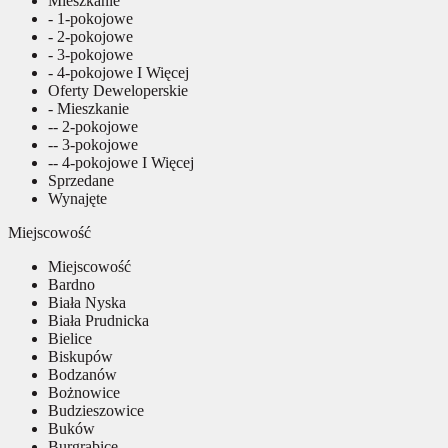
Mieszkanie
- 1-pokojowe
- 2-pokojowe
- 3-pokojowe
- 4-pokojowe I Więcej
Oferty Deweloperskie
- Mieszkanie
-- 2-pokojowe
-- 3-pokojowe
-- 4-pokojowe I Więcej
Sprzedane
Wynajęte
Miejscowość
Miejscowość
Bardno
Biała Nyska
Biała Prudnicka
Bielice
Biskupów
Bodzanów
Bożnowice
Budzieszowice
Buków
Burgrabice