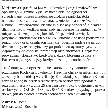
Miejscowość położona jest w malowniczej części województwa
opolskiego w gminie Nysa. W niedalekiej odległości od
sprzedawanej posesji znajdują się urokliwe pagórki, stoki
narciarskie, ścieżki rowerowe oraz wzniesienia a także Jezioro
Nyskie i Otmuchowskie. Idealne miejsce aby odpocząć, ale także
dla miłośników wędkowania, jazdy na rowerze, na nartach itp. W
miejscowości znajduje się kościół, sklep, świetlica wiejska,
przystanki autobusowe PKS i MZK. Budynek posiada podłączenie
prądu, wody oraz kanalizacji miejskiej. Idealnie nadaje się na dom
dwurodzinny, rekreacyjny czy gospodarstwo agroturystyczne.
Zapraszamy do osobistej prezentacji nieruchomości. Bezpłatnie
prowadzimy doradztwo kredytowe, dzięki któremu uzyskają
Państwo najkorzystniejszy kredyt na zakup nieruchomości.
Treść niniejszego ogłoszenia nie stanowi oferty handlowej w
rozumieniu Kodeksu Cywilnego. Treść ma charakter informacyjny i
zalecamy ich osobistą weryfikację. Kontaktując się z biurem Klient
wyraża zgodę na przetwarzanie danych osobowych zgodnie z
przepisami ustawy z dnia 29 sierpnia 1997 roku o ochronie danych
osobowych / Dz.U.Nr. 133 poz. 883/. Klientowi przysługuje prawo
do wglądu do swoich danych osobowych i ich aktualizacji.
Adres:
Rusocin
Miejscowość:
Rusocin