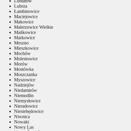
Lubiatów
Lubrza
Łambinowice
Maciejowice
Makowice
Malerzowice Wielkie
Mańkowice
Markowice
Meszno
Mieszkowice
Mochów
Molestowice
Morów
Mostówka
Moszczanka
Myszowice
Nadziejów
Niedamirów
Niemodlin
Niemysłowice
Nieradowice
Niesiebędowice
Niwnica
Nowaki
Nowy Las