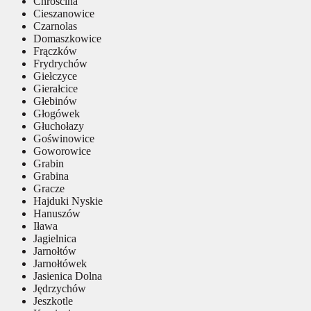
Chróścina
Cieszanowice
Czarnolas
Domaszkowice
Frączków
Frydrychów
Giełczyce
Gierałcice
Głebinów
Głogówek
Głuchołazy
Goświnowice
Goworowice
Grabin
Grabina
Gracze
Hajduki Nyskie
Hanuszów
Iława
Jagielnica
Jarnołtów
Jarnołtówek
Jasienica Dolna
Jędrzychów
Jeszkotle