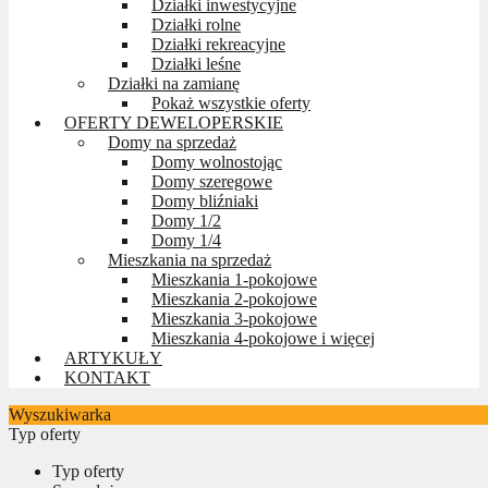
Działki inwestycyjne
Działki rolne
Działki rekreacyjne
Działki leśne
Działki na zamianę
Pokaż wszystkie oferty
OFERTY DEWELOPERSKIE
Domy na sprzedaż
Domy wolnostojąc
Domy szeregowe
Domy bliźniaki
Domy 1/2
Domy 1/4
Mieszkania na sprzedaż
Mieszkania 1-pokojowe
Mieszkania 2-pokojowe
Mieszkania 3-pokojowe
Mieszkania 4-pokojowe i więcej
ARTYKUŁY
KONTAKT
Wyszukiwarka
Typ oferty
Typ oferty