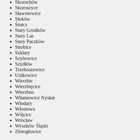
Skorochów
Skoroszyce
Sławniowice
Słoków
Śmicz
Stary Grodków
Stary Las
Stary Paczków
Strobice
Szklary
Szybowice
Szydłów
Trzeboszowice
Unikowice
Wierzbie
Wierzbięcice
Wierzbno
Wilamowice Nyskie
Włodary
Włostowa
Wójcice
Wrocław
Wyszków Śląski
Złotogłowice