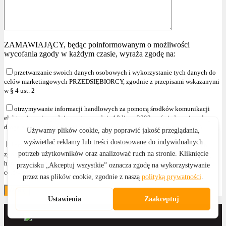
ZAMAWIAJĄCY, będąc poinformowanym o możliwości
wycofania zgody w każdym czasie, wyraża zgodę na:
przetwarzanie swoich danych osobowych i wykorzystanie tych danych do
celów marketingowych PRZEDSIĘBIORCY, zgodnie z przepisami wskazanymi
w § 4 ust. 2
otrzymywanie informacji handlowych za pomocą środków komunikacji
elektronicznej, zgodnie z ustawą z dnia 18 lipca 2002r. o świadczeniu usług
drogą elektroniczną (Dz. U. z 2020r. poz. 344 z późniejszymi zmianami )
przetwarzanie swoich danych osobowych i wykorzystanie tych danych,
zgodnie z przepisami wskazanymi w § 4 ust. 2 , w celu przesyłania informacji
handlowych oraz używania telekomunikacyjnych urządzeń końcowych dla
celów marketingu bezpośredniego."