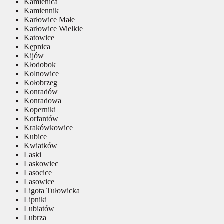
Kamienica
Kamiennik
Karłowice Małe
Karłowice Wielkie
Katowice
Kępnica
Kijów
Kłodobok
Kolnowice
Kołobrzeg
Konradów
Konradowa
Koperniki
Korfantów
Krakówkowice
Kubice
Kwiatków
Laski
Laskowiec
Lasocice
Lasowice
Ligota Tułowicka
Lipniki
Lubiatów
Lubrza