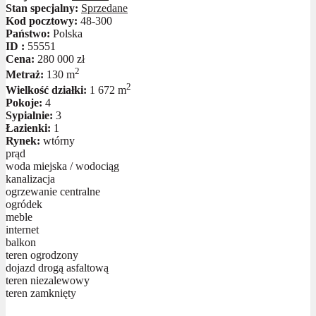
Stan specjalny:
Sprzedane
Kod pocztowy:
48-300
Państwo:
Polska
ID :
55551
Cena:
280 000 zł
2
Metraż:
130 m
2
Wielkość działki:
1 672 m
Pokoje:
4
Sypialnie:
3
Łazienki:
1
Rynek:
wtórny
prąd
woda miejska / wodociąg
kanalizacja
ogrzewanie centralne
ogródek
meble
internet
balkon
teren ogrodzony
dojazd drogą asfaltową
teren niezalewowy
teren zamknięty