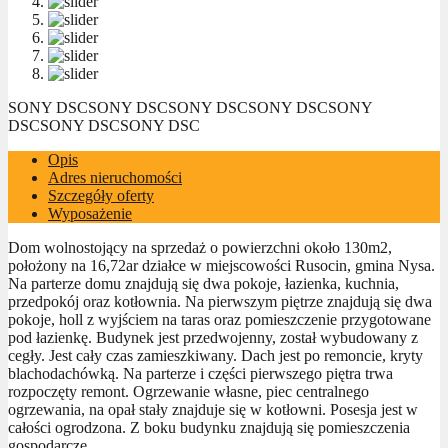
SONY DSC
SONY DSC
SONY DSC
SONY DSC
SONY
DSC
SONY DSC
SONY DSC
Opis
Adres nieruchomości
Szczegóły oferty
Wyposażenie
Dom wolnostojący na sprzedaż o powierzchni około 130m2,
położony na 16,72ar działce w miejscowości Rusocin, gmina Nysa.
Na parterze domu znajdują się dwa pokoje, łazienka, kuchnia,
przedpokój oraz kotłownia. Na pierwszym piętrze znajdują się dwa
pokoje, holl z wyjściem na taras oraz pomieszczenie przygotowane
pod łazienkę. Budynek jest przedwojenny, został wybudowany z
cegły. Jest cały czas zamieszkiwany. Dach jest po remoncie, kryty
blachodachówką. Na parterze i części pierwszego piętra trwa
rozpoczęty remont. Ogrzewanie własne, piec centralnego
ogrzewania, na opał stały znajduje się w kotłowni. Posesja jest w
całości ogrodzona. Z boku budynku znajdują się pomieszczenia
gospodarcze.