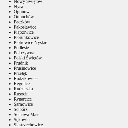
Nowy Świętów
Nysa
Ogonów
Otmuchów
Paczków
Pakosławice
Piątkowice
Piorunkowice
Piotrowice Nyskie
Podlesie
Pokrzywna
Polski Świętów
Prudnik
Prusinowice
Przełęk
Radzikowice
Regulice
Rudziczka
Rusocin
Rynarcice
Sarnowice
Ścibórz
Ścinawa Mała
Sękowice
Siestrzechowice