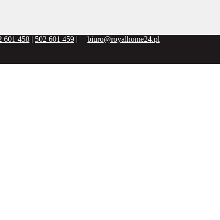
2 601 458
|
502 601 459
|
biuro@royalhome24.pl