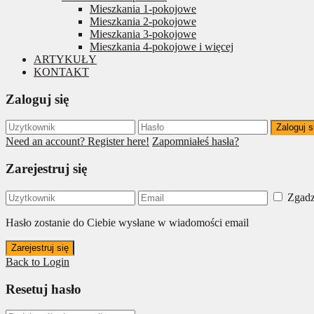
Mieszkania 1-pokojowe
Mieszkania 2-pokojowe
Mieszkania 3-pokojowe
Mieszkania 4-pokojowe i więcej
ARTYKUŁY
KONTAKT
Zaloguj się
Zaloguj s
Need an account? Register here!
Zapomniałeś hasła?
Zarejestruj się
Zgadz
Hasło zostanie do Ciebie wysłane w wiadomości email
Zarejestruj się
Back to Login
Resetuj hasło