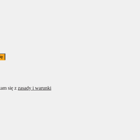
ię
am się z
zasady i warunki