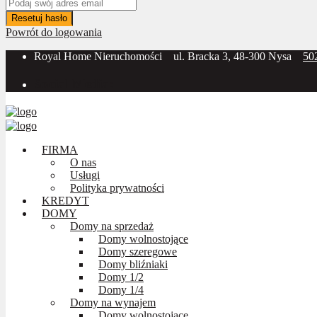
Resetuj hasło
Powrót do logowania
Royal Home Nieruchomości
ul. Bracka 3, 48-300 Nysa
50
Social Media:
FIRMA
O nas
Usługi
Polityka prywatności
KREDYT
DOMY
Domy na sprzedaż
Domy wolnostojące
Domy szeregowe
Domy bliźniaki
Domy 1/2
Domy 1/4
Domy na wynajem
Domy wolnostojące