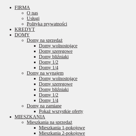
FIRMA
O nas
Usługi
Polityka prywatności
KREDYT
DOMY
Domy na sprzedaż
Domy wolnostojące
Domy szeregowe
Domy bliźniaki
Domy 1/2
Domy 1/4
Domy na wynajem
Domy wolnostojące
Domy szeregowe
Domy bliźniaki
Domy 1/2
Domy 1/4
Domy na zamianę
Pokaż wszystkie oferty
MIESZKANIA
Mieszkania na sprzedaż
Mieszkania 1-pokojowe
Mieszkania 2-pokojowe