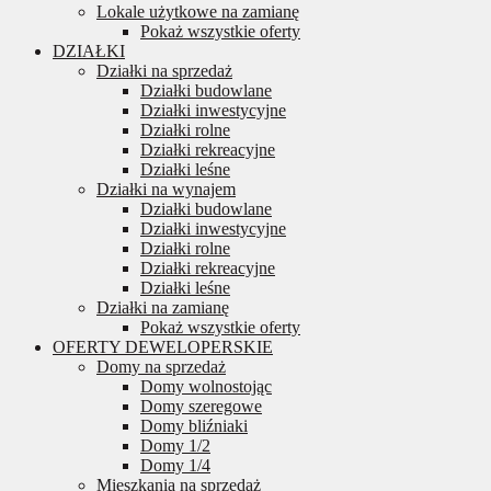
Lokale użytkowe na zamianę
Pokaż wszystkie oferty
DZIAŁKI
Działki na sprzedaż
Działki budowlane
Działki inwestycyjne
Działki rolne
Działki rekreacyjne
Działki leśne
Działki na wynajem
Działki budowlane
Działki inwestycyjne
Działki rolne
Działki rekreacyjne
Działki leśne
Działki na zamianę
Pokaż wszystkie oferty
OFERTY DEWELOPERSKIE
Domy na sprzedaż
Domy wolnostojąc
Domy szeregowe
Domy bliźniaki
Domy 1/2
Domy 1/4
Mieszkania na sprzedaż