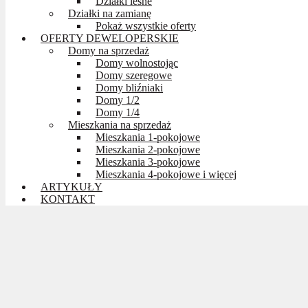
Działki leśne
Działki na zamianę
Pokaż wszystkie oferty
OFERTY DEWELOPERSKIE
Domy na sprzedaż
Domy wolnostojąc
Domy szeregowe
Domy bliźniaki
Domy 1/2
Domy 1/4
Mieszkania na sprzedaż
Mieszkania 1-pokojowe
Mieszkania 2-pokojowe
Mieszkania 3-pokojowe
Mieszkania 4-pokojowe i więcej
ARTYKUŁY
KONTAKT