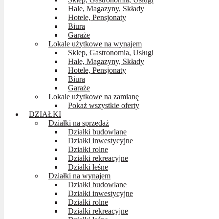
Hale, Magazyny, Składy
Hotele, Pensjonaty
Biura
Garaże
Lokale użytkowe na wynajem
Sklep, Gastronomia, Usługi
Hale, Magazyny, Składy
Hotele, Pensjonaty
Biura
Garaże
Lokale użytkowe na zamianę
Pokaż wszystkie oferty
DZIAŁKI
Działki na sprzedaż
Działki budowlane
Działki inwestycyjne
Działki rolne
Działki rekreacyjne
Działki leśne
Działki na wynajem
Działki budowlane
Działki inwestycyjne
Działki rolne
Działki rekreacyjne