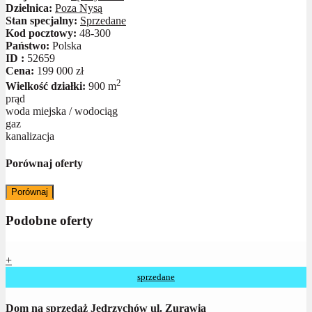
Dzielnica:
Poza Nysą
Stan specjalny:
Sprzedane
Kod pocztowy:
48-300
Państwo:
Polska
ID :
52659
Cena:
199 000 zł
2
Wielkość działki:
900 m
prąd
woda miejska / wodociąg
gaz
kanalizacja
Porównaj oferty
Porównaj
Podobne oferty
+
sprzedane
Dom na sprzedaż Jędrzychów ul. Zurawia