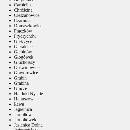
Carbielin
Chróścina
Cieszanowice
Czarnolas
Domaszkowice
Frączków
Frydrychów
Giełczyce
Gierałcice
Głebinów
Głogówek
Głuchołazy
Goświnowice
Goworowice
Grabin
Grabina
Gracze
Hajduki Nyskie
Hanuszów
Iława
Jagielnica
Jarnołtów
Jarnołtówek
Jasienica Dolna