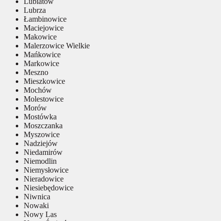
Lubiatów
Lubrza
Łambinowice
Maciejowice
Makowice
Malerzowice Wielkie
Mańkowice
Markowice
Meszno
Mieszkowice
Mochów
Molestowice
Morów
Mostówka
Moszczanka
Myszowice
Nadziejów
Niedamirów
Niemodlin
Niemysłowice
Nieradowice
Niesiebędowice
Niwnica
Nowaki
Nowy Las