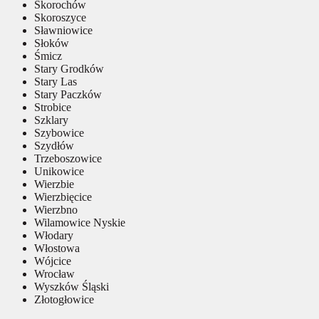
Skorochów
Skoroszyce
Sławniowice
Słoków
Śmicz
Stary Grodków
Stary Las
Stary Paczków
Strobice
Szklary
Szybowice
Szydłów
Trzeboszowice
Unikowice
Wierzbie
Wierzbięcice
Wierzbno
Wilamowice Nyskie
Włodary
Włostowa
Wójcice
Wrocław
Wyszków Śląski
Złotogłowice