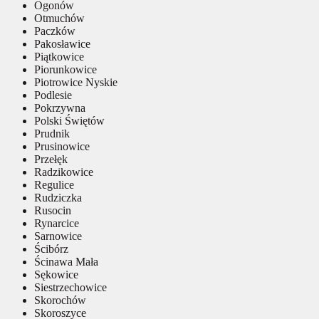
Ogonów
Otmuchów
Paczków
Pakosławice
Piątkowice
Piorunkowice
Piotrowice Nyskie
Podlesie
Pokrzywna
Polski Świętów
Prudnik
Prusinowice
Przełęk
Radzikowice
Regulice
Rudziczka
Rusocin
Rynarcice
Sarnowice
Ścibórz
Ścinawa Mała
Sękowice
Siestrzechowice
Skorochów
Skoroszyce