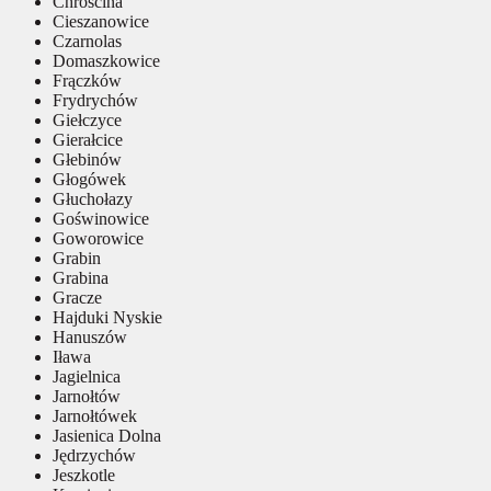
Chróścina
Cieszanowice
Czarnolas
Domaszkowice
Frączków
Frydrychów
Giełczyce
Gierałcice
Głebinów
Głogówek
Głuchołazy
Goświnowice
Goworowice
Grabin
Grabina
Gracze
Hajduki Nyskie
Hanuszów
Iława
Jagielnica
Jarnołtów
Jarnołtówek
Jasienica Dolna
Jędrzychów
Jeszkotle