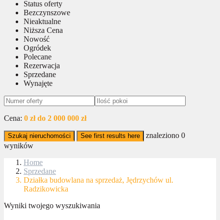
Status oferty
Bezczynszowe
Nieaktualne
Niższa Cena
Nowość
Ogródek
Polecane
Rezerwacja
Sprzedane
Wynajęte
Cena:
0 zł do 2 000 000 zł
znaleziono
0
Szukaj nieruchomości
See first results here
wyników
Home
Sprzedane
Działka budowlana na sprzedaż, Jędrzychów ul.
Radzikowicka
Wyniki twojego wyszukiwania