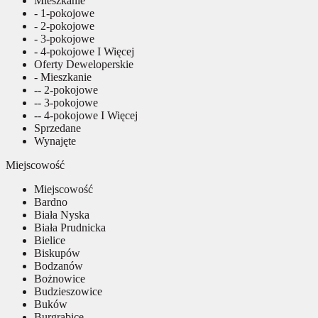
Mieszkanie
- 1-pokojowe
- 2-pokojowe
- 3-pokojowe
- 4-pokojowe I Więcej
Oferty Deweloperskie
- Mieszkanie
-- 2-pokojowe
-- 3-pokojowe
-- 4-pokojowe I Więcej
Sprzedane
Wynajęte
Miejscowość
Miejscowość
Bardno
Biała Nyska
Biała Prudnicka
Bielice
Biskupów
Bodzanów
Bożnowice
Budzieszowice
Buków
Burgrabice