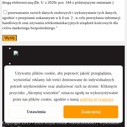
drogą elektroniczną (Dz. U. z 2020r. poz. 344 z późniejszymi zmianami )
przetwarzanie swoich danych osobowych i wykorzystanie tych danych,
zgodnie z przepisami wskazanymi w § 4 ust. 2 , w celu przesyłania informacji
handlowych oraz używania telekomunikacyjnych urządzeń końcowych dla
celów marketingu bezpośredniego."
Anna Wyka
Katarzyna Witkowska
Copyright 2015 - 2026 Royal Home Nieruchomości | Wykonanie: