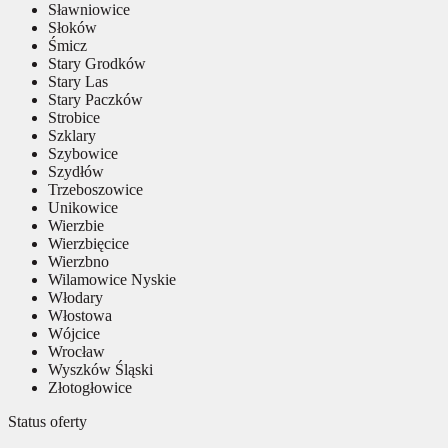
Sławniowice
Słoków
Śmicz
Stary Grodków
Stary Las
Stary Paczków
Strobice
Szklary
Szybowice
Szydłów
Trzeboszowice
Unikowice
Wierzbie
Wierzbięcice
Wierzbno
Wilamowice Nyskie
Włodary
Włostowa
Wójcice
Wrocław
Wyszków Śląski
Złotogłowice
Status oferty