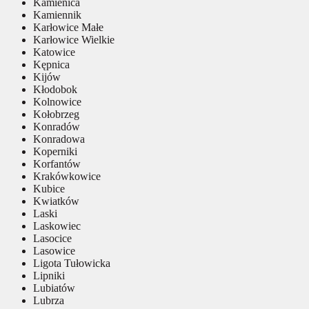
Kamienica
Kamiennik
Karłowice Małe
Karłowice Wielkie
Katowice
Kępnica
Kijów
Kłodobok
Kolnowice
Kołobrzeg
Konradów
Konradowa
Koperniki
Korfantów
Krakówkowice
Kubice
Kwiatków
Laski
Laskowiec
Lasocice
Lasowice
Ligota Tułowicka
Lipniki
Lubiatów
Lubrza