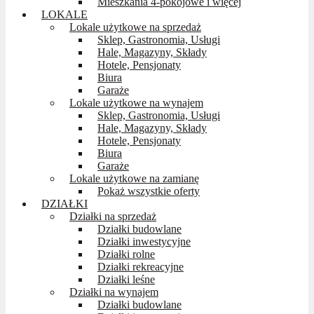
Mieszkania 4-pokojowe i więcej
LOKALE
Lokale użytkowe na sprzedaż
Sklep, Gastronomia, Usługi
Hale, Magazyny, Składy
Hotele, Pensjonaty
Biura
Garaże
Lokale użytkowe na wynajem
Sklep, Gastronomia, Usługi
Hale, Magazyny, Składy
Hotele, Pensjonaty
Biura
Garaże
Lokale użytkowe na zamianę
Pokaż wszystkie oferty
DZIAŁKI
Działki na sprzedaż
Działki budowlane
Działki inwestycyjne
Działki rolne
Działki rekreacyjne
Działki leśne
Działki na wynajem
Działki budowlane