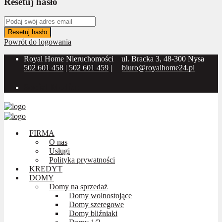
Resetuj hasło
Resetuj hasło
Powrót do logowania
Royal Home Nieruchomości
ul. Bracka 3, 48-300 Nysa
502 601 458
|
502 601 459
|
biuro@royalhome24.pl
Social Media:
FIRMA
O nas
Usługi
Polityka prywatności
KREDYT
DOMY
Domy na sprzedaż
Domy wolnostojące
Domy szeregowe
Domy bliźniaki