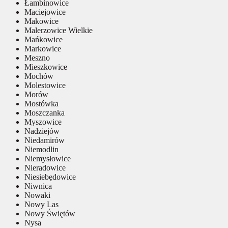
Łambinowice
Maciejowice
Makowice
Malerzowice Wielkie
Mańkowice
Markowice
Meszno
Mieszkowice
Mochów
Molestowice
Morów
Mostówka
Moszczanka
Myszowice
Nadziejów
Niedamirów
Niemodlin
Niemysłowice
Nieradowice
Niesiebędowice
Niwnica
Nowaki
Nowy Las
Nowy Świętów
Nysa