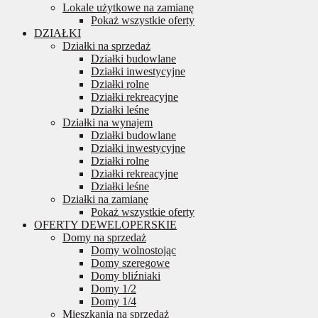
Lokale użytkowe na zamianę
Pokaż wszystkie oferty
DZIAŁKI
Działki na sprzedaż
Działki budowlane
Działki inwestycyjne
Działki rolne
Działki rekreacyjne
Działki leśne
Działki na wynajem
Działki budowlane
Działki inwestycyjne
Działki rolne
Działki rekreacyjne
Działki leśne
Działki na zamianę
Pokaż wszystkie oferty
OFERTY DEWELOPERSKIE
Domy na sprzedaż
Domy wolnostojąc
Domy szeregowe
Domy bliźniaki
Domy 1/2
Domy 1/4
Mieszkania na sprzedaż