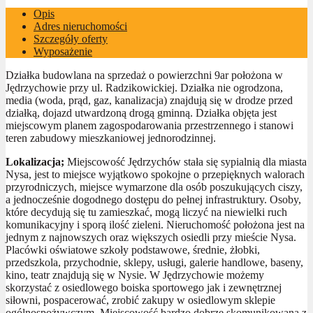
Opis
Adres nieruchomości
Szczegóły oferty
Wyposażenie
Działka budowlana na sprzedaż o powierzchni 9ar położona w
Jędrzychowie przy ul. Radzikowickiej. Działka nie ogrodzona,
media (woda, prąd, gaz, kanalizacja) znajdują się w drodze przed
działką, dojazd utwardzoną drogą gminną. Działka objęta jest
miejscowym planem zagospodarowania przestrzennego i stanowi
teren zabudowy mieszkaniowej jednorodzinnej.
Lokalizacja;
Miejscowość Jędrzychów stała się sypialnią dla miasta
Nysa, jest to miejsce wyjątkowo spokojne o przepięknych walorach
przyrodniczych, miejsce wymarzone dla osób poszukujących ciszy,
a jednocześnie dogodnego dostępu do pełnej infrastruktury. Osoby,
które decydują się tu zamieszkać, mogą liczyć na niewielki ruch
komunikacyjny i sporą ilość zieleni. Nieruchomość położona jest na
jednym z najnowszych oraz większych osiedli przy mieście Nysa.
Placówki oświatowe szkoły podstawowe, średnie, żłobki,
przedszkola, przychodnie, sklepy, usługi, galerie handlowe, baseny,
kino, teatr znajdują się w Nysie. W Jędrzychowie możemy
skorzystać z osiedlowego boiska sportowego jak i zewnętrznej
siłowni, pospacerować, zrobić zakupy w osiedlowym sklepie
ogólnospożywczym. Miejscowość bardzo dobrze skomunikowana z