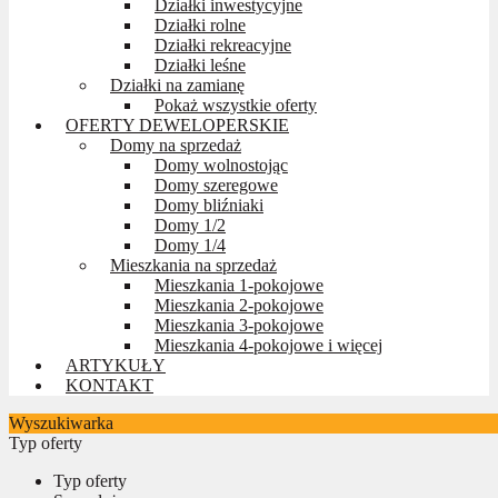
Działki inwestycyjne
Działki rolne
Działki rekreacyjne
Działki leśne
Działki na zamianę
Pokaż wszystkie oferty
OFERTY DEWELOPERSKIE
Domy na sprzedaż
Domy wolnostojąc
Domy szeregowe
Domy bliźniaki
Domy 1/2
Domy 1/4
Mieszkania na sprzedaż
Mieszkania 1-pokojowe
Mieszkania 2-pokojowe
Mieszkania 3-pokojowe
Mieszkania 4-pokojowe i więcej
ARTYKUŁY
KONTAKT
Wyszukiwarka
Typ oferty
Typ oferty