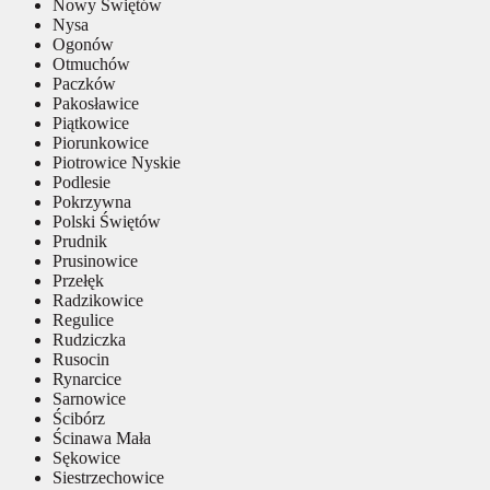
Nowy Świętów
Nysa
Ogonów
Otmuchów
Paczków
Pakosławice
Piątkowice
Piorunkowice
Piotrowice Nyskie
Podlesie
Pokrzywna
Polski Świętów
Prudnik
Prusinowice
Przełęk
Radzikowice
Regulice
Rudziczka
Rusocin
Rynarcice
Sarnowice
Ścibórz
Ścinawa Mała
Sękowice
Siestrzechowice