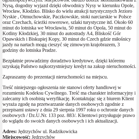
Nysą, dogodny wyjazd dzięki obwodnicy Nysy w kierunku Opole,
Wrocław, Kłodzko. Blisko do wielu atrakcji turystycznych Jezioro
Nyskie , Otmuchowskie, Paczkowskie, stoki narciarskie w Polsce
oraz Czechach, ścieżki rowerowe, szlaki turystyczne itd. Około 60
minut do lotniska we Wrocławiu, 50 minut do Opola, 50 minut do
Kotliny Kłodzkiej, 30 minut do autostrady A4, Bliskość Gór
Opawskich i Biskupiej Kopy, 30 minut do Czech gdzie miłośnicy
jazdy na nartach mogą cieszyć się zimowym krajobrazem, 3
godziny do lotniska Pradze.
Bezpłatnie prowadzimy doradztwo kredytowe, dzięki któremu
uzyskają Państwo najkorzystniejszy kredyt na zakup nieruchomości.
Zapraszamy do prezentacji nieruchomości na miejscu.
Treść niniejszego ogłoszenia nie stanowi oferty handlowej w
rozumieniu Kodeksu Cywilnego. Treść ma charakter informacyjny i
zalecamy ich osobistą weryfikację. Kontaktując się z biurem Klient
wyraża zgodę na przetwarzanie danych osobowych zgodnie z
przepisami ustawy z dnia 29 sierpnia 1997 roku o ochronie danych
osobowych / Dz.U.Nr. 133 poz. 883/. Klientowi przysługuje prawo
do wglądu do swoich danych osobowych i ich aktualizacji.
Adres:
Jędrzychów ul. Radzikowicka
Miejscowość:
Jędrzychów