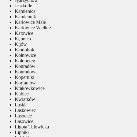
Jędrzychów
Jeszkotle
Kamienica
Kamiennik
Karłowice Małe
Karłowice Wielkie
Katowice
Kępnica
Kijów
Kłodobok
Kolnowice
Kołobrzeg
Konradów
Konradowa
Koperniki
Korfantów
Krakówkowice
Kubice
Kwiatków
Laski
Laskowiec
Lasocice
Lasowice
Ligota Tułowicka
Lipniki