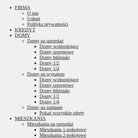
FIRMA
O nas
Usługi
Polityka prywatności
KREDYT
DOMY
Domy na sprzedaż
Domy wolnostojące
Domy szeregowe
Domy bliźniaki
Domy 1/2
Domy 1/4
Domy na wynajem
Domy wolnostojące
Domy szeregowe
Domy bliźniaki
Domy 1/2
Domy 1/4
Domy na zamianę
Pokaż wszystkie oferty
MIESZKANIA
Mieszkania na sprzedaż
Mieszkania 1-pokojowe
Mieszkania 2-pokojowe