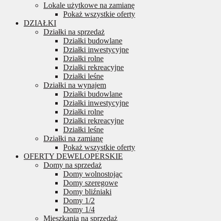
Lokale użytkowe na zamianę
Pokaż wszystkie oferty
DZIAŁKI
Działki na sprzedaż
Działki budowlane
Działki inwestycyjne
Działki rolne
Działki rekreacyjne
Działki leśne
Działki na wynajem
Działki budowlane
Działki inwestycyjne
Działki rolne
Działki rekreacyjne
Działki leśne
Działki na zamianę
Pokaż wszystkie oferty
OFERTY DEWELOPERSKIE
Domy na sprzedaż
Domy wolnostojąc
Domy szeregowe
Domy bliźniaki
Domy 1/2
Domy 1/4
Mieszkania na sprzedaż