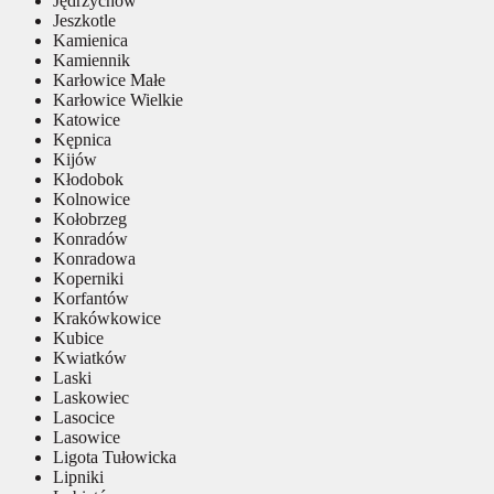
Jędrzychów
Jeszkotle
Kamienica
Kamiennik
Karłowice Małe
Karłowice Wielkie
Katowice
Kępnica
Kijów
Kłodobok
Kolnowice
Kołobrzeg
Konradów
Konradowa
Koperniki
Korfantów
Krakówkowice
Kubice
Kwiatków
Laski
Laskowiec
Lasocice
Lasowice
Ligota Tułowicka
Lipniki