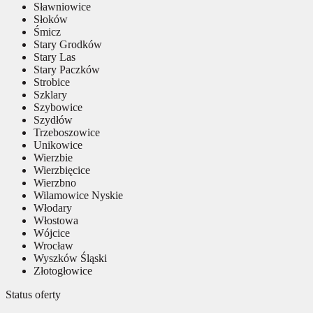
Sławniowice
Słoków
Śmicz
Stary Grodków
Stary Las
Stary Paczków
Strobice
Szklary
Szybowice
Szydłów
Trzeboszowice
Unikowice
Wierzbie
Wierzbięcice
Wierzbno
Wilamowice Nyskie
Włodary
Włostowa
Wójcice
Wrocław
Wyszków Śląski
Złotogłowice
Status oferty