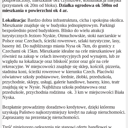
podpiwniczony, mieszkanie bez czynszowe, komunikacja miejska
(przystanek ok 20m od bloku).
Działka ogrodowa ok 500m od
mieszkania o powierzchni ok 4 ar.
Lokalizacja:
Bardzo dobra infrastruktura, cicha i spokojna okolica.
Mieszkanie znajduje się w budynku jednopiętrowym. Parkingi
bezpośrednio przed budynkiem. Blisko do wielu atrakcji
turystycznych Jezioro Nyskie, Otmuchowskie, stoki narciarskie w
Polsce oraz Czechach, ścieżki rowerowe, szlaki turystyczne, lasy,
baseny itd. Do najbliższego miasta Nysa ok 7km, do granicy z
Czechami ok 15km. Mieszkanie idealne na cele mieszkaniowe jak
również na zakup w celach inwestycyjnych pod wynajem, lub ze
względu na lokalizacje oraz bliskość jezior oraz gór na cele
rekreacyjne. W miejscowości znajduje się sklep, kościół, pizzeria,
stadnina koni, ścieżki rowerowe w kierunku Czech. Placówki
oświatowe szkoły podstawowe, średnie, żłobki, przedszkola,
przychodnie, sklepy, usługi, galerie handlowe, baseny, kino, teatr
znajdują się w Nysie. Najbliższa szkoła podstawowa oraz
przedszkole, przychodnia rodzinna ok. 3 km w miejscowości Biała
Nyska.
Bezpłatnie prowadzimy doradztwo kredytowe, dzięki któremu
uzyskają Państwo najkorzystniejszy kredyt na zakup nieruchomości.
Zapraszamy na prezentację nieruchomości.
Treść niniejszego ogłoszenia nie stanowi oferty handlowej w