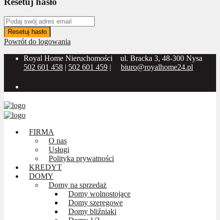
Resetuj hasło
Resetuj hasło
Powrót do logowania
Royal Home Nieruchomości
ul. Bracka 3, 48-300 Nysa
502 601 458
|
502 601 459
|
biuro@royalhome24.pl
Social Media:
FIRMA
O nas
Usługi
Polityka prywatności
KREDYT
DOMY
Domy na sprzedaż
Domy wolnostojące
Domy szeregowe
Domy bliźniaki