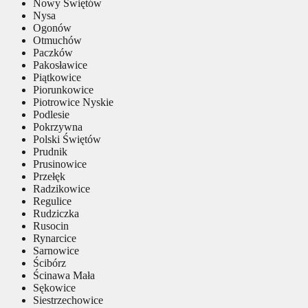
Nowy Świętów
Nysa
Ogonów
Otmuchów
Paczków
Pakosławice
Piątkowice
Piorunkowice
Piotrowice Nyskie
Podlesie
Pokrzywna
Polski Świętów
Prudnik
Prusinowice
Przełęk
Radzikowice
Regulice
Rudziczka
Rusocin
Rynarcice
Sarnowice
Ścibórz
Ścinawa Mała
Sękowice
Siestrzechowice