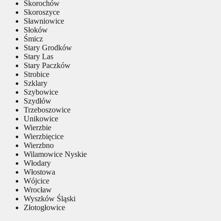
Skorochów
Skoroszyce
Sławniowice
Słoków
Śmicz
Stary Grodków
Stary Las
Stary Paczków
Strobice
Szklary
Szybowice
Szydłów
Trzeboszowice
Unikowice
Wierzbie
Wierzbięcice
Wierzbno
Wilamowice Nyskie
Włodary
Włostowa
Wójcice
Wrocław
Wyszków Śląski
Złotogłowice