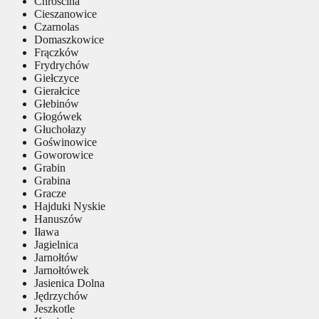
Chróścina
Cieszanowice
Czarnolas
Domaszkowice
Frączków
Frydrychów
Giełczyce
Gierałcice
Głebinów
Głogówek
Głuchołazy
Goświnowice
Goworowice
Grabin
Grabina
Gracze
Hajduki Nyskie
Hanuszów
Iława
Jagielnica
Jarnołtów
Jarnołtówek
Jasienica Dolna
Jędrzychów
Jeszkotle