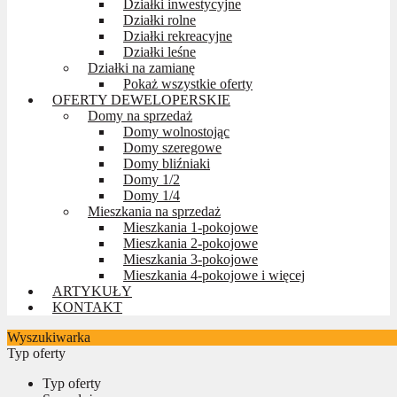
Działki inwestycyjne
Działki rolne
Działki rekreacyjne
Działki leśne
Działki na zamianę
Pokaż wszystkie oferty
OFERTY DEWELOPERSKIE
Domy na sprzedaż
Domy wolnostojąc
Domy szeregowe
Domy bliźniaki
Domy 1/2
Domy 1/4
Mieszkania na sprzedaż
Mieszkania 1-pokojowe
Mieszkania 2-pokojowe
Mieszkania 3-pokojowe
Mieszkania 4-pokojowe i więcej
ARTYKUŁY
KONTAKT
Wyszukiwarka
Typ oferty
Typ oferty