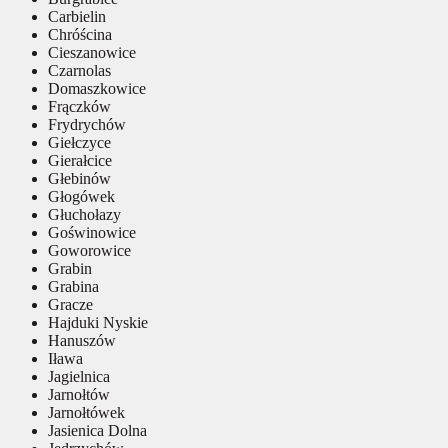
Carbielin
Chróścina
Cieszanowice
Czarnolas
Domaszkowice
Frączków
Frydrychów
Giełczyce
Gierałcice
Głebinów
Głogówek
Głuchołazy
Goświnowice
Goworowice
Grabin
Grabina
Gracze
Hajduki Nyskie
Hanuszów
Iława
Jagielnica
Jarnołtów
Jarnołtówek
Jasienica Dolna