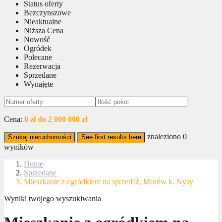
Status oferty
Bezczynszowe
Nieaktualne
Niższa Cena
Nowość
Ogródek
Polecane
Rezerwacja
Sprzedane
Wynajęte
Cena:
0 zł do 2 000 000 zł
znaleziono
0
Szukaj nieruchomości
See first results here
wyników
Home
Sprzedane
Mieszkanie z ogródkiem na sprzedaż, Morów k. Nysy
Wyniki twojego wyszukiwania