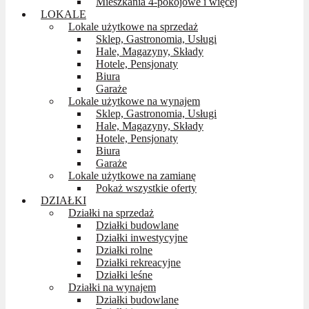
Mieszkania 4-pokojowe i więcej
LOKALE
Lokale użytkowe na sprzedaż
Sklep, Gastronomia, Usługi
Hale, Magazyny, Składy
Hotele, Pensjonaty
Biura
Garaże
Lokale użytkowe na wynajem
Sklep, Gastronomia, Usługi
Hale, Magazyny, Składy
Hotele, Pensjonaty
Biura
Garaże
Lokale użytkowe na zamianę
Pokaż wszystkie oferty
DZIAŁKI
Działki na sprzedaż
Działki budowlane
Działki inwestycyjne
Działki rolne
Działki rekreacyjne
Działki leśne
Działki na wynajem
Działki budowlane