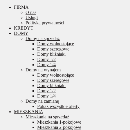
FIRMA
O nas
Usługi
Polityka prywatności
KREDYT
DOMY
Domy na sprzedaż
Domy wolnostojące
Domy szeregowe
Domy bliźniaki
Domy 1/2
Domy 1/4
Domy na wynajem
Domy wolnostojące
Domy szeregowe
Domy bliźniaki
Domy 1/2
Domy 1/4
Domy na zamianę
Pokaż wszystkie oferty
MIESZKANIA
Mieszkania na sprzedaż
Mieszkania 1-pokojowe
Mieszkania 2-pokojowe