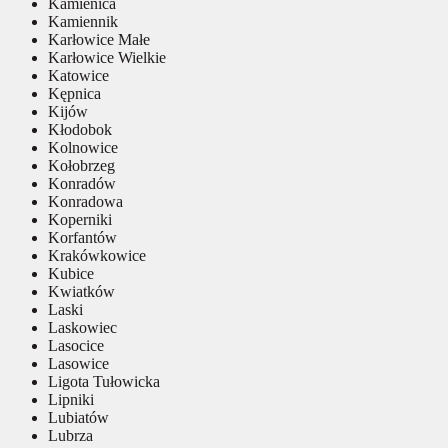
Kamienica
Kamiennik
Karłowice Małe
Karłowice Wielkie
Katowice
Kępnica
Kijów
Kłodobok
Kolnowice
Kołobrzeg
Konradów
Konradowa
Koperniki
Korfantów
Krakówkowice
Kubice
Kwiatków
Laski
Laskowiec
Lasocice
Lasowice
Ligota Tułowicka
Lipniki
Lubiatów
Lubrza