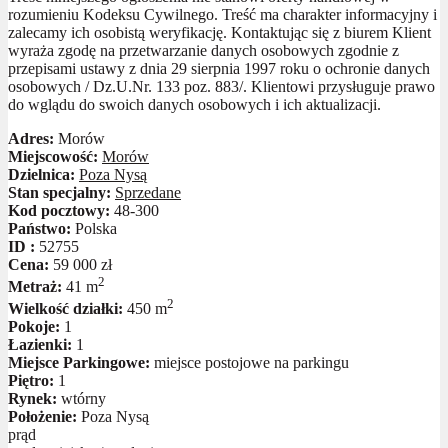
rozumieniu Kodeksu Cywilnego. Treść ma charakter informacyjny i
zalecamy ich osobistą weryfikację. Kontaktując się z biurem Klient
wyraża zgodę na przetwarzanie danych osobowych zgodnie z
przepisami ustawy z dnia 29 sierpnia 1997 roku o ochronie danych
osobowych / Dz.U.Nr. 133 poz. 883/. Klientowi przysługuje prawo
do wglądu do swoich danych osobowych i ich aktualizacji.
Adres:
Morów
Miejscowość:
Morów
Dzielnica:
Poza Nysą
Stan specjalny:
Sprzedane
Kod pocztowy:
48-300
Państwo:
Polska
ID :
52755
Cena:
59 000 zł
2
Metraż:
41 m
2
Wielkość działki:
450 m
Pokoje:
1
Łazienki:
1
Miejsce Parkingowe:
miejsce postojowe na parkingu
Piętro:
1
Rynek:
wtórny
Położenie:
Poza Nysą
prąd