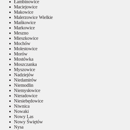
Łambinowice
Maciejowice
Makowice
Malerzowice Wielkie
Mańkowice
Markowice
Meszno
Mieszkowice
Mochów
Molestowice
Morów
Mostówka
Moszczanka
Myszowice
Nadziejów
Niedamirów
Niemodlin
Niemysłowice
Nieradowice
Niesiebędowice
Niwnica
Nowaki
Nowy Las
Nowy Świętów
Nysa