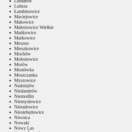
Lubiatów
Lubrza
Łambinowice
Maciejowice
Makowice
Malerzowice Wielkie
Mańkowice
Markowice
Meszno
Mieszkowice
Mochów
Molestowice
Morów
Mostówka
Moszczanka
Myszowice
Nadziejów
Niedamirów
Niemodlin
Niemysłowice
Nieradowice
Niesiebędowice
Niwnica
Nowaki
Nowy Las