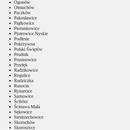
Ogonów
Otmuchów
Paczków
Pakosławice
Piątkowice
Piorunkowice
Piotrowice Nyskie
Podlesie
Pokrzywna
Polski Świętów
Prudnik
Prusinowice
Przełęk
Radzikowice
Regulice
Rudziczka
Rusocin
Rynarcice
Sarnowice
Ścibórz
Ścinawa Mała
Sękowice
Siestrzechowice
Skorochów
Skoroszyce