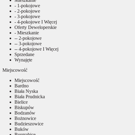
Mieszkanie
- 1-pokojowe
- 2-pokojowe
- 3-pokojowe
- 4-pokojowe I Więcej
Oferty Deweloperskie
- Mieszkanie
-- 2-pokojowe
-- 3-pokojowe
-- 4-pokojowe I Więcej
Sprzedane
Wynajęte
Miejscowość
Miejscowość
Bardno
Biała Nyska
Biała Prudnicka
Bielice
Biskupów
Bodzanów
Bożnowice
Budzieszowice
Buków
Burgrabice