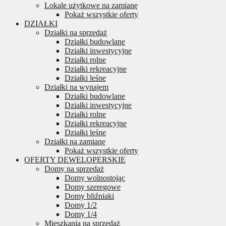
Lokale użytkowe na zamianę
Pokaż wszystkie oferty
DZIAŁKI
Działki na sprzedaż
Działki budowlane
Działki inwestycyjne
Działki rolne
Działki rekreacyjne
Działki leśne
Działki na wynajem
Działki budowlane
Działki inwestycyjne
Działki rolne
Działki rekreacyjne
Działki leśne
Działki na zamianę
Pokaż wszystkie oferty
OFERTY DEWELOPERSKIE
Domy na sprzedaż
Domy wolnostojąc
Domy szeregowe
Domy bliźniaki
Domy 1/2
Domy 1/4
Mieszkania na sprzedaż