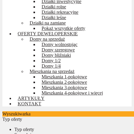
Działki inwestycyjne
Działki rolne
Działki rekreacyjne
Działki leśne
Działki na zamianę
Pokaż wszystkie oferty
OFERTY DEWELOPERSKIE
Domy na sprzedaż
Domy wolnostojąc
Domy szeregowe
Domy bliźniaki
Domy 1/2
Domy 1/4
Mieszkania na sprzedaż
Mieszkania 1-pokojowe
Mieszkania 2-pokojowe
Mieszkania 3-pokojowe
Mieszkania 4-pokojowe i więcej
ARTYKUŁY
KONTAKT
Wyszukiwarka
Typ oferty
Typ oferty