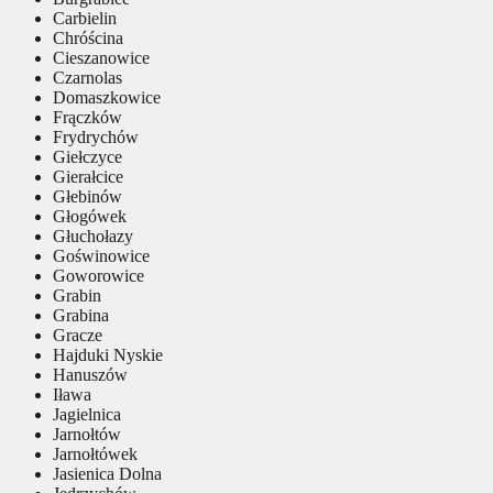
Carbielin
Chróścina
Cieszanowice
Czarnolas
Domaszkowice
Frączków
Frydrychów
Giełczyce
Gierałcice
Głebinów
Głogówek
Głuchołazy
Goświnowice
Goworowice
Grabin
Grabina
Gracze
Hajduki Nyskie
Hanuszów
Iława
Jagielnica
Jarnołtów
Jarnołtówek
Jasienica Dolna