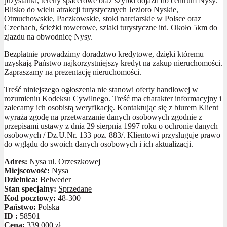
przystanki, tereny spacerowe oraz szybki dojazd do centrum Nysy.
Blisko do wielu atrakcji turystycznych Jezioro Nyskie,
Otmuchowskie, Paczkowskie, stoki narciarskie w Polsce oraz
Czechach, ścieżki rowerowe, szlaki turystyczne itd. Około 5km do
zjazdu na obwodnicę Nysy.
Bezpłatnie prowadzimy doradztwo kredytowe, dzięki któremu
uzyskają Państwo najkorzystniejszy kredyt na zakup nieruchomości.
Zapraszamy na prezentację nieruchomości.
Treść niniejszego ogłoszenia nie stanowi oferty handlowej w
rozumieniu Kodeksu Cywilnego. Treść ma charakter informacyjny i
zalecamy ich osobistą weryfikację. Kontaktując się z biurem Klient
wyraża zgodę na przetwarzanie danych osobowych zgodnie z
przepisami ustawy z dnia 29 sierpnia 1997 roku o ochronie danych
osobowych / Dz.U.Nr. 133 poz. 883/. Klientowi przysługuje prawo
do wglądu do swoich danych osobowych i ich aktualizacji.
Adres:
Nysa ul. Orzeszkowej
Miejscowość:
Nysa
Dzielnica:
Belweder
Stan specjalny:
Sprzedane
Kod pocztowy:
48-300
Państwo:
Polska
ID :
58501
Cena:
339 000 zł