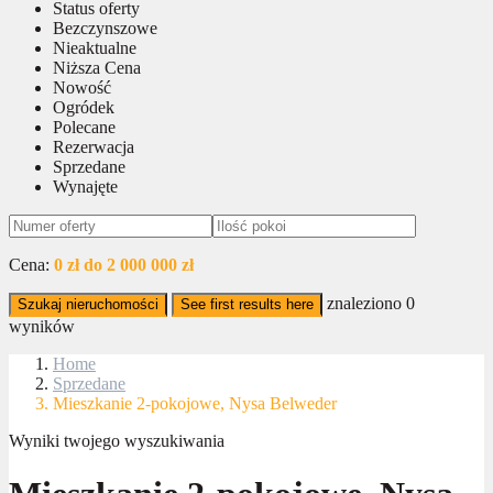
Status oferty
Bezczynszowe
Nieaktualne
Niższa Cena
Nowość
Ogródek
Polecane
Rezerwacja
Sprzedane
Wynajęte
Cena:
0 zł do 2 000 000 zł
znaleziono
0
Szukaj nieruchomości
See first results here
wyników
Home
Sprzedane
Mieszkanie 2-pokojowe, Nysa Belweder
Wyniki twojego wyszukiwania