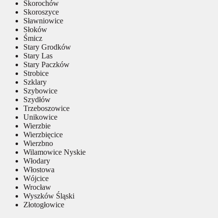
Skorochów
Skoroszyce
Sławniowice
Słoków
Śmicz
Stary Grodków
Stary Las
Stary Paczków
Strobice
Szklary
Szybowice
Szydłów
Trzeboszowice
Unikowice
Wierzbie
Wierzbięcice
Wierzbno
Wilamowice Nyskie
Włodary
Włostowa
Wójcice
Wrocław
Wyszków Śląski
Złotogłowice