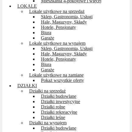
Mieszkania 4-pokojowe i więcej
LOKALE
Lokale użytkowe na sprzedaż
Sklep, Gastronomia, Usługi
Hale, Magazyny, Składy
Hotele, Pensjonaty
Biura
Garaże
Lokale użytkowe na wynajem
Sklep, Gastronomia, Usługi
Hale, Magazyny, Składy
Hotele, Pensjonaty
Biura
Garaże
Lokale użytkowe na zamianę
Pokaż wszystkie oferty
DZIAŁKI
Działki na sprzedaż
Działki budowlane
Działki inwestycyjne
Działki rolne
Działki rekreacyjne
Działki leśne
Działki na wynajem
Działki budowlane