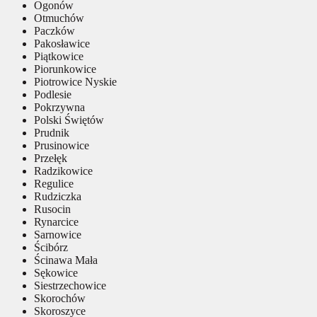
Ogonów
Otmuchów
Paczków
Pakosławice
Piątkowice
Piorunkowice
Piotrowice Nyskie
Podlesie
Pokrzywna
Polski Świętów
Prudnik
Prusinowice
Przełęk
Radzikowice
Regulice
Rudziczka
Rusocin
Rynarcice
Sarnowice
Ścibórz
Ścinawa Mała
Sękowice
Siestrzechowice
Skorochów
Skoroszyce