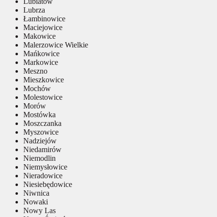
Lubiatów
Lubrza
Łambinowice
Maciejowice
Makowice
Malerzowice Wielkie
Mańkowice
Markowice
Meszno
Mieszkowice
Mochów
Molestowice
Morów
Mostówka
Moszczanka
Myszowice
Nadziejów
Niedamirów
Niemodlin
Niemysłowice
Nieradowice
Niesiebędowice
Niwnica
Nowaki
Nowy Las