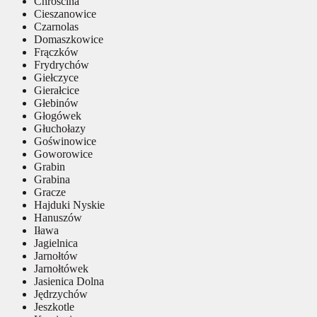
Chróścina
Cieszanowice
Czarnolas
Domaszkowice
Frączków
Frydrychów
Giełczyce
Gierałcice
Głebinów
Głogówek
Głuchołazy
Goświnowice
Goworowice
Grabin
Grabina
Gracze
Hajduki Nyskie
Hanuszów
Iława
Jagielnica
Jarnołtów
Jarnołtówek
Jasienica Dolna
Jędrzychów
Jeszkotle