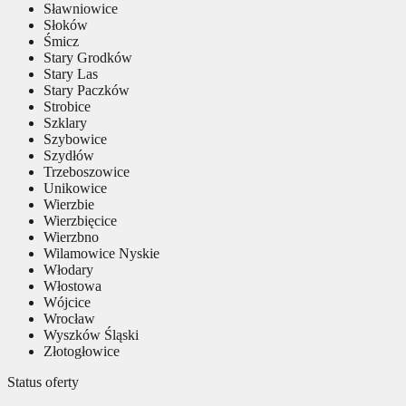
Sławniowice
Słoków
Śmicz
Stary Grodków
Stary Las
Stary Paczków
Strobice
Szklary
Szybowice
Szydłów
Trzeboszowice
Unikowice
Wierzbie
Wierzbięcice
Wierzbno
Wilamowice Nyskie
Włodary
Włostowa
Wójcice
Wrocław
Wyszków Śląski
Złotogłowice
Status oferty