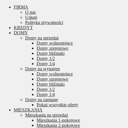
FIRMA
O nas
Usługi
Polityka prywatności
KREDYT
DOMY
Domy na sprzedaż
Domy wolnostojące
Domy szeregowe
Domy bliźniaki
Domy 1/2
Domy 1/4
Domy na wynajem
Domy wolnostojące
Domy szeregowe
Domy bliźniaki
Domy 1/2
Domy 1/4
Domy na zamianę
Pokaż wszystkie oferty
MIESZKANIA
Mieszkania na sprzedaż
Mieszkania 1-pokojowe
Mieszkania 2-pokojowe