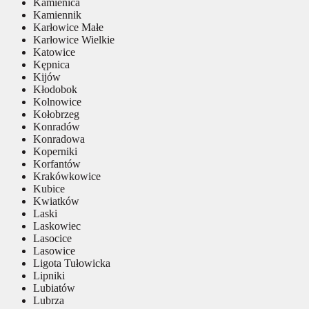
Kamienica
Kamiennik
Karłowice Małe
Karłowice Wielkie
Katowice
Kępnica
Kijów
Kłodobok
Kolnowice
Kołobrzeg
Konradów
Konradowa
Koperniki
Korfantów
Krakówkowice
Kubice
Kwiatków
Laski
Laskowiec
Lasocice
Lasowice
Ligota Tułowicka
Lipniki
Lubiatów
Lubrza