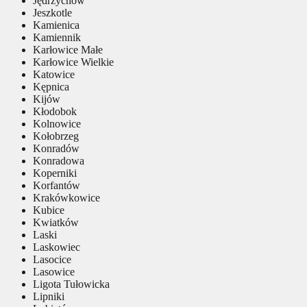
Jędrzychów
Jeszkotle
Kamienica
Kamiennik
Karłowice Małe
Karłowice Wielkie
Katowice
Kępnica
Kijów
Kłodobok
Kolnowice
Kołobrzeg
Konradów
Konradowa
Koperniki
Korfantów
Krakówkowice
Kubice
Kwiatków
Laski
Laskowiec
Lasocice
Lasowice
Ligota Tułowicka
Lipniki