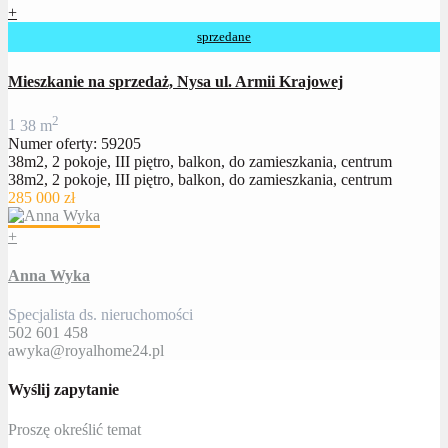
+
sprzedane
Mieszkanie na sprzedaż, Nysa ul. Armii Krajowej
2
1
38 m
Numer oferty: 59205
38m2, 2 pokoje, III piętro, balkon, do zamieszkania, centrum
38m2, 2 pokoje, III piętro, balkon, do zamieszkania, centrum
285 000 zł
+
Anna Wyka
Specjalista ds. nieruchomości
502 601 458
awyka@royalhome24.pl
Wyślij zapytanie
Proszę określić temat