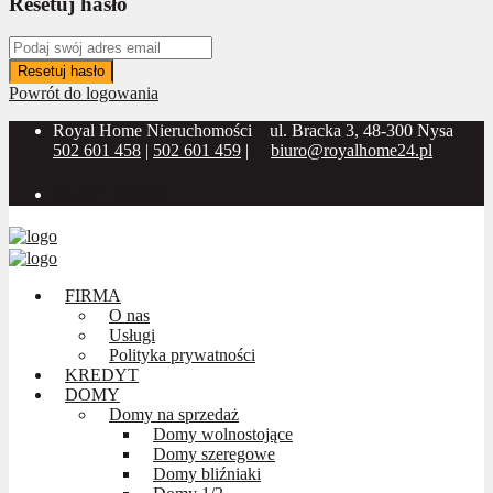
Resetuj hasło
Resetuj hasło
Powrót do logowania
Royal Home Nieruchomości
ul. Bracka 3, 48-300 Nysa
502 601 458
|
502 601 459
|
biuro@royalhome24.pl
Social Media:
FIRMA
O nas
Usługi
Polityka prywatności
KREDYT
DOMY
Domy na sprzedaż
Domy wolnostojące
Domy szeregowe
Domy bliźniaki