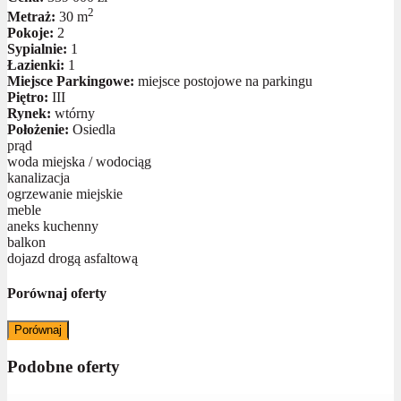
2
Metraż:
30 m
Pokoje:
2
Sypialnie:
1
Łazienki:
1
Miejsce Parkingowe:
miejsce postojowe na parkingu
Piętro:
III
Rynek:
wtórny
Położenie:
Osiedla
prąd
woda miejska / wodociąg
kanalizacja
ogrzewanie miejskie
meble
aneks kuchenny
balkon
dojazd drogą asfaltową
Porównaj oferty
Porównaj
Podobne oferty