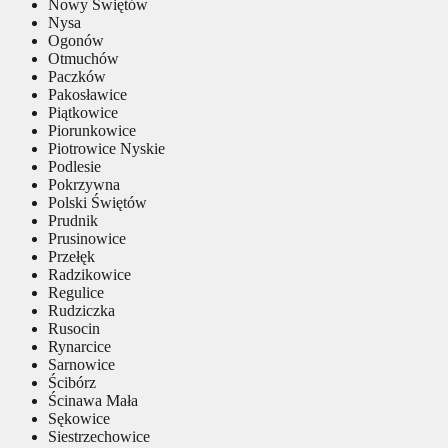
Nowy Świętów
Nysa
Ogonów
Otmuchów
Paczków
Pakosławice
Piątkowice
Piorunkowice
Piotrowice Nyskie
Podlesie
Pokrzywna
Polski Świętów
Prudnik
Prusinowice
Przełęk
Radzikowice
Regulice
Rudziczka
Rusocin
Rynarcice
Sarnowice
Ścibórz
Ścinawa Mała
Sękowice
Siestrzechowice