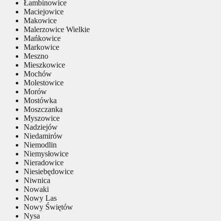
Łambinowice
Maciejowice
Makowice
Malerzowice Wielkie
Mańkowice
Markowice
Meszno
Mieszkowice
Mochów
Molestowice
Morów
Mostówka
Moszczanka
Myszowice
Nadziejów
Niedamirów
Niemodlin
Niemysłowice
Nieradowice
Niesiebędowice
Niwnica
Nowaki
Nowy Las
Nowy Świętów
Nysa