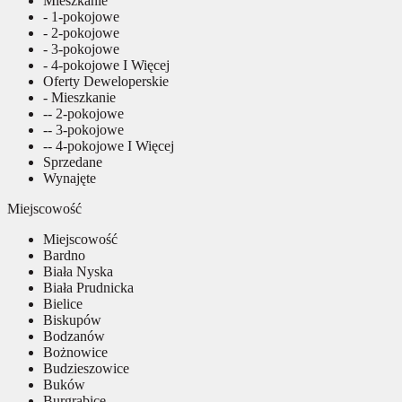
Mieszkanie
- 1-pokojowe
- 2-pokojowe
- 3-pokojowe
- 4-pokojowe I Więcej
Oferty Deweloperskie
- Mieszkanie
-- 2-pokojowe
-- 3-pokojowe
-- 4-pokojowe I Więcej
Sprzedane
Wynajęte
Miejscowość
Miejscowość
Bardno
Biała Nyska
Biała Prudnicka
Bielice
Biskupów
Bodzanów
Bożnowice
Budzieszowice
Buków
Burgrabice