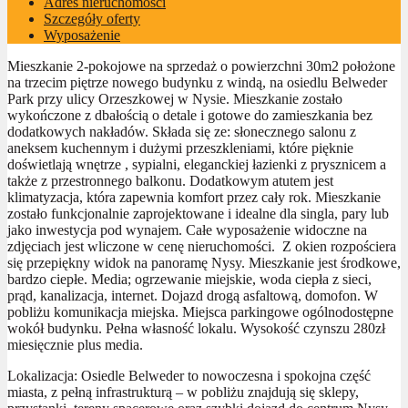
Adres nieruchomości
Szczegóły oferty
Wyposażenie
Mieszkanie 2-pokojowe na sprzedaż o powierzchni 30m2 położone
na trzecim piętrze nowego budynku z windą, na osiedlu Belweder
Park przy ulicy Orzeszkowej w Nysie. Mieszkanie zostało
wykończone z dbałością o detale i gotowe do zamieszkania bez
dodatkowych nakładów. Składa się ze: słonecznego salonu z
aneksem kuchennym i dużymi przeszkleniami, które pięknie
doświetlają wnętrze , sypialni, eleganckiej łazienki z prysznicem a
także z przestronnego balkonu. Dodatkowym atutem jest
klimatyzacja, która zapewnia komfort przez cały rok. Mieszkanie
zostało funkcjonalnie zaprojektowane i idealne dla singla, pary lub
jako inwestycja pod wynajem. Całe wyposażenie widoczne na
zdjęciach jest wliczone w cenę nieruchomości. Z okien rozpościera
się przepiękny widok na panoramę Nysy. Mieszkanie jest środkowe,
bardzo ciepłe. Media; ogrzewanie miejskie, woda ciepła z sieci,
prąd, kanalizacja, internet. Dojazd drogą asfaltową, domofon. W
pobliżu komunikacja miejska. Miejsca parkingowe ogólnodostępne
wokół budynku. Pełna własność lokalu. Wysokość czynszu 280zł
miesięcznie plus media.
Lokalizacja: Osiedle Belweder to nowoczesna i spokojna część
miasta, z pełną infrastrukturą – w pobliżu znajdują się sklepy,