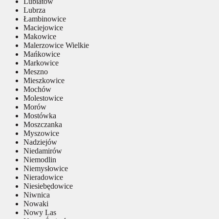
Lubiatów
Lubrza
Łambinowice
Maciejowice
Makowice
Malerzowice Wielkie
Mańkowice
Markowice
Meszno
Mieszkowice
Mochów
Molestowice
Morów
Mostówka
Moszczanka
Myszowice
Nadziejów
Niedamirów
Niemodlin
Niemysłowice
Nieradowice
Niesiebędowice
Niwnica
Nowaki
Nowy Las