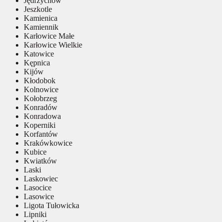
Jędrzychów
Jeszkotle
Kamienica
Kamiennik
Karłowice Małe
Karłowice Wielkie
Katowice
Kępnica
Kijów
Kłodobok
Kolnowice
Kołobrzeg
Konradów
Konradowa
Koperniki
Korfantów
Krakówkowice
Kubice
Kwiatków
Laski
Laskowiec
Lasocice
Lasowice
Ligota Tułowicka
Lipniki