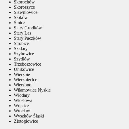
Skorochów
Skoroszyce
Sławniowice
Słoków
Śmicz
Stary Grodków
Stary Las
Stary Paczków
Strobice
Szklary
Szybowice
Szydłów
Trzeboszowice
Unikowice
Wierzbie
Wierzbięcice
Wierzbno
Wilamowice Nyskie
Włodary
Włostowa
Wójcice
Wrocław
Wyszków Śląski
Złotogłowice