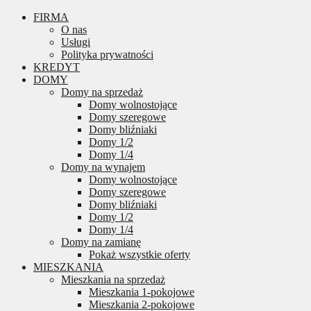
FIRMA
O nas
Usługi
Polityka prywatności
KREDYT
DOMY
Domy na sprzedaż
Domy wolnostojące
Domy szeregowe
Domy bliźniaki
Domy 1/2
Domy 1/4
Domy na wynajem
Domy wolnostojące
Domy szeregowe
Domy bliźniaki
Domy 1/2
Domy 1/4
Domy na zamianę
Pokaż wszystkie oferty
MIESZKANIA
Mieszkania na sprzedaż
Mieszkania 1-pokojowe
Mieszkania 2-pokojowe