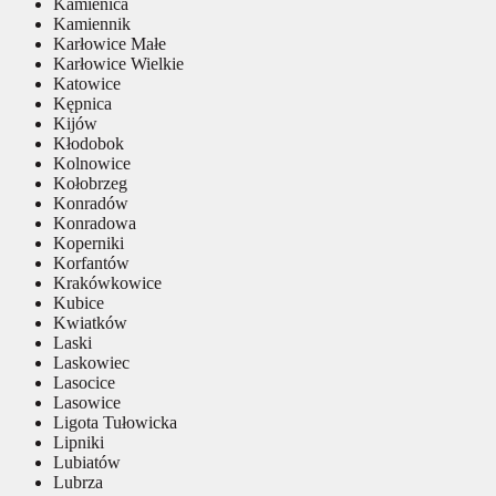
Kamienica
Kamiennik
Karłowice Małe
Karłowice Wielkie
Katowice
Kępnica
Kijów
Kłodobok
Kolnowice
Kołobrzeg
Konradów
Konradowa
Koperniki
Korfantów
Krakówkowice
Kubice
Kwiatków
Laski
Laskowiec
Lasocice
Lasowice
Ligota Tułowicka
Lipniki
Lubiatów
Lubrza