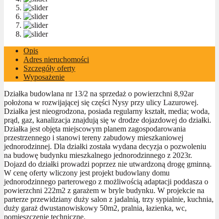
Opis
Adres nieruchomości
Szczegóły oferty
Wyposażenie
Działka budowlana nr 13/2 na sprzedaż o powierzchni 8,92ar
położona w rozwijającej się części Nysy przy ulicy Lazurowej.
Działka jest nieogrodzona, posiada regularny kształt, media; woda,
prąd, gaz, kanalizacja znajdują się w drodze dojazdowej do działki.
Działka jest objęta miejscowym planem zagospodarowania
przestrzennego i stanowi tereny zabudowy mieszkaniowej
jednorodzinnej. Dla działki została wydana decyzja o pozwoleniu
na budowę budynku mieszkalnego jednorodzinnego z 2023r.
Dojazd do działki prowadzi poprzez nie utwardzoną drogę gminną.
W cenę oferty wliczony jest projekt budowlany domu
jednorodzinnego parterowego z możliwością adaptacji poddasza o
powierzchni 222m2 z garażem w bryle budynku. W projekcie na
parterze przewidziany duży salon z jadalnią, trzy sypialnie, kuchnia,
duży garaż dwustanowiskowy 50m2, pralnia, łazienka, wc,
pomieszczenie techniczne.