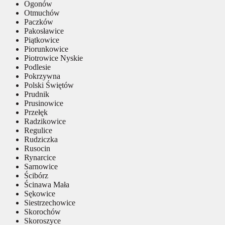
Ogonów
Otmuchów
Paczków
Pakosławice
Piątkowice
Piorunkowice
Piotrowice Nyskie
Podlesie
Pokrzywna
Polski Świętów
Prudnik
Prusinowice
Przełęk
Radzikowice
Regulice
Rudziczka
Rusocin
Rynarcice
Sarnowice
Ścibórz
Ścinawa Mała
Sękowice
Siestrzechowice
Skorochów
Skoroszyce