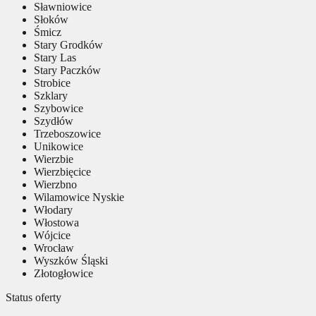
Sławniowice
Słoków
Śmicz
Stary Grodków
Stary Las
Stary Paczków
Strobice
Szklary
Szybowice
Szydłów
Trzeboszowice
Unikowice
Wierzbie
Wierzbięcice
Wierzbno
Wilamowice Nyskie
Włodary
Włostowa
Wójcice
Wrocław
Wyszków Śląski
Złotogłowice
Status oferty