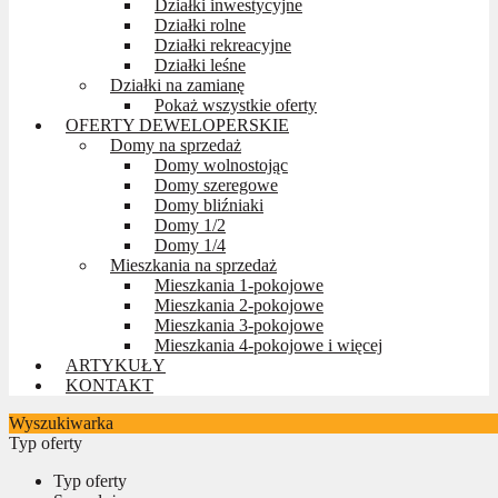
Działki inwestycyjne
Działki rolne
Działki rekreacyjne
Działki leśne
Działki na zamianę
Pokaż wszystkie oferty
OFERTY DEWELOPERSKIE
Domy na sprzedaż
Domy wolnostojąc
Domy szeregowe
Domy bliźniaki
Domy 1/2
Domy 1/4
Mieszkania na sprzedaż
Mieszkania 1-pokojowe
Mieszkania 2-pokojowe
Mieszkania 3-pokojowe
Mieszkania 4-pokojowe i więcej
ARTYKUŁY
KONTAKT
Wyszukiwarka
Typ oferty
Typ oferty