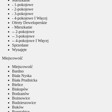
Mieszkanie
- 1-pokojowe
- 2-pokojowe
- 3-pokojowe
- 4-pokojowe I Więcej
Oferty Deweloperskie
- Mieszkanie
-- 2-pokojowe
-- 3-pokojowe
-- 4-pokojowe I Więcej
Sprzedane
Wynajęte
Miejscowość
Miejscowość
Bardno
Biała Nyska
Biała Prudnicka
Bielice
Biskupów
Bodzanów
Bożnowice
Budzieszowice
Buków
Burgrabice