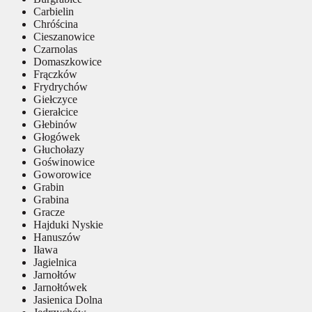
Carbielin
Chróścina
Cieszanowice
Czarnolas
Domaszkowice
Frączków
Frydrychów
Giełczyce
Gierałcice
Głebinów
Głogówek
Głuchołazy
Goświnowice
Goworowice
Grabin
Grabina
Gracze
Hajduki Nyskie
Hanuszów
Iława
Jagielnica
Jarnołtów
Jarnołtówek
Jasienica Dolna