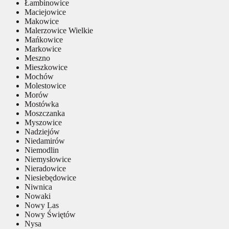
Łambinowice
Maciejowice
Makowice
Malerzowice Wielkie
Mańkowice
Markowice
Meszno
Mieszkowice
Mochów
Molestowice
Morów
Mostówka
Moszczanka
Myszowice
Nadziejów
Niedamirów
Niemodlin
Niemysłowice
Nieradowice
Niesiebędowice
Niwnica
Nowaki
Nowy Las
Nowy Świętów
Nysa