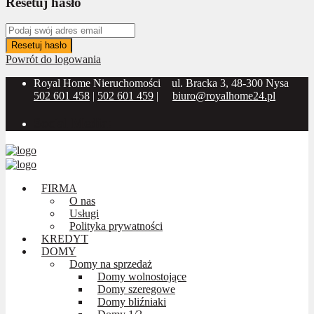
Resetuj hasło
Resetuj hasło
Powrót do logowania
Royal Home Nieruchomości
ul. Bracka 3, 48-300 Nysa
502 601 458
|
502 601 459
|
biuro@royalhome24.pl
Social Media:
FIRMA
O nas
Usługi
Polityka prywatności
KREDYT
DOMY
Domy na sprzedaż
Domy wolnostojące
Domy szeregowe
Domy bliźniaki