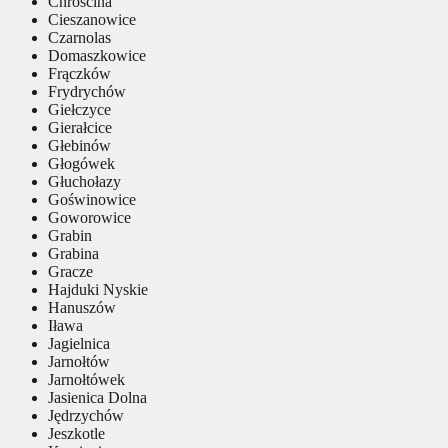
Chróścina
Cieszanowice
Czarnolas
Domaszkowice
Frączków
Frydrychów
Giełczyce
Gierałcice
Głebinów
Głogówek
Głuchołazy
Goświnowice
Goworowice
Grabin
Grabina
Gracze
Hajduki Nyskie
Hanuszów
Iława
Jagielnica
Jarnołtów
Jarnołtówek
Jasienica Dolna
Jędrzychów
Jeszkotle