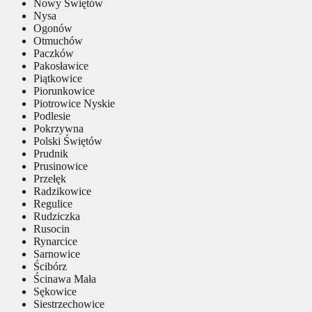
Nowy Świętów
Nysa
Ogonów
Otmuchów
Paczków
Pakosławice
Piątkowice
Piorunkowice
Piotrowice Nyskie
Podlesie
Pokrzywna
Polski Świętów
Prudnik
Prusinowice
Przełęk
Radzikowice
Regulice
Rudziczka
Rusocin
Rynarcice
Sarnowice
Ścibórz
Ścinawa Mała
Sękowice
Siestrzechowice