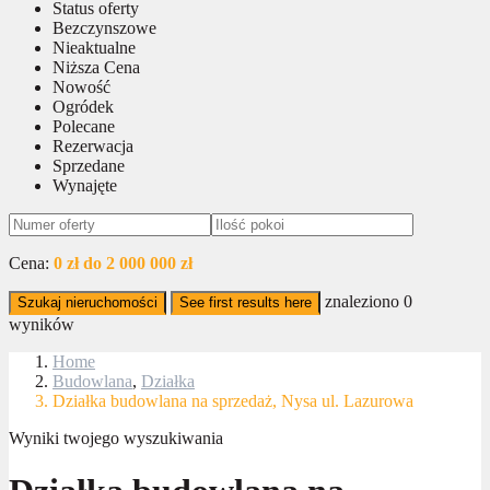
Status oferty
Bezczynszowe
Nieaktualne
Niższa Cena
Nowość
Ogródek
Polecane
Rezerwacja
Sprzedane
Wynajęte
Cena:
0 zł do 2 000 000 zł
znaleziono
0
Szukaj nieruchomości
See first results here
wyników
Home
Budowlana
,
Działka
Działka budowlana na sprzedaż, Nysa ul. Lazurowa
Wyniki twojego wyszukiwania