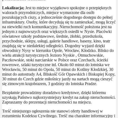
Lokalizacja;
Jest to miejsce wyjątkowo spokojne o przepięknych
walorach przyrodniczych, miejsce wymarzone dla osób
poszukujących ciszy, a jednocześnie dogodnego dostępu do pełnej
infrastruktury. Osoby, które decydują się tu zamieszkać, mogą liczyć
na niewielki ruch komunikacyjny. Nieruchomość położona jest na
jednym z najnowszych oraz większych osiedli w Nysie. Placówki
oświatowe szkoły podstawowe, średnie, żłobki, przedszkola,
przychodnie, sklepy, usługi, galerie handlowe, baseny, kino, teatr
znajdują się w niedalekiej odległości. Dogodny wyjazd dzięki
obwodnicy Nysy w kierunku Opole, Wrocław, Kłodzko. Blisko do
wielu atrakcji turystycznych Jezioro Nyskie , Otmuchowskie,
Paczkowskie, stoki narciarskie w Polsce oraz Czechach, ścieżki
rowerowe, szlaki turystyczne itd. Około 60 minut do lotniska we
Wrocławiu, 50 minut do Opola, 50 minut do Kotliny Kłodzkiej, 30
minut do autostrady A4, Bliskość Gór Opawskich i Biskupiej Kopy,
30 minut do Czech gdzie miłośnicy jazdy na nartach mogą cieszyć
się zimowym krajobrazem, 3 godziny do lotniska Pradze.
Bezpłatnie prowadzimy doradztwo kredytowe, dzięki któremu
uzyskają Państwo najkorzystniejszy kredyt na zakup nieruchomości.
Zapraszamy do prezentacji nieruchomości na miejscu.
Treść niniejszego ogłoszenia nie stanowi oferty handlowej w
rozumieniu Kodeksu Cywilnego. Treść ma charakter informacyjny i