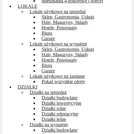
Mieszkania 4-pokojowe i więcej
LOKALE
Lokale użytkowe na sprzedaż
Sklep, Gastronomia, Usługi
Hale, Magazyny, Składy
Hotele, Pensjonaty
Biura
Garaże
Lokale użytkowe na wynajem
Sklep, Gastronomia, Usługi
Hale, Magazyny, Składy
Hotele, Pensjonaty
Biura
Garaże
Lokale użytkowe na zamianę
Pokaż wszystkie oferty
DZIAŁKI
Działki na sprzedaż
Działki budowlane
Działki inwestycyjne
Działki rolne
Działki rekreacyjne
Działki leśne
Działki na wynajem
Działki budowlane