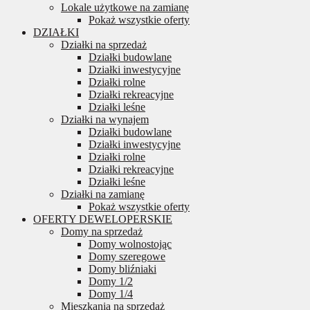
Lokale użytkowe na zamianę
Pokaż wszystkie oferty
DZIAŁKI
Działki na sprzedaż
Działki budowlane
Działki inwestycyjne
Działki rolne
Działki rekreacyjne
Działki leśne
Działki na wynajem
Działki budowlane
Działki inwestycyjne
Działki rolne
Działki rekreacyjne
Działki leśne
Działki na zamianę
Pokaż wszystkie oferty
OFERTY DEWELOPERSKIE
Domy na sprzedaż
Domy wolnostojąc
Domy szeregowe
Domy bliźniaki
Domy 1/2
Domy 1/4
Mieszkania na sprzedaż