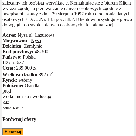
zalecamy ich osobistą weryfikację. Kontaktując się z biurem Klient
wyraża zgodę na przetwarzanie danych osobowych zgodnie z
przepisami ustawy z dnia 29 sierpnia 1997 roku o ochronie danych
osobowych / Dz.U.Nr. 133 poz. 883/. Klientowi przysługuje prawo
do wglądu do swoich danych osobowych i ich aktualizacji.
Adres:
Nysa ul. Lazurowa
Miejscowość:
Nysa
Dzielnica:
Zamłynie
Kod pocztowy:
48-300
Państwo:
Polska
ID :
55637
Cena:
239 000 zł
2
Wielkość działki:
892 m
Rynek:
wtórny
Położenie:
Osiedla
prąd
woda miejska / wodociąg
gaz
kanalizacja
Porównaj oferty
Porównaj