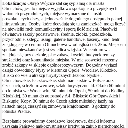
Lokalizacja:
Obręb Wójcice stał się sypialnią dla miasta
Otmuchów, jest to miejsce wyjątkowo spokojne o przepięknych
walorach przyrodniczych, miejsce wymarzone dla osób
poszukujących ciszy, a jednocześnie dogodnego dostępu do pełnej
infrastruktury. Osoby, które decydują się tu zamieszkać, mogą liczyć
na niewielki ruch komunikacyjny i sporą ilość zieleni. Placówki
oświatowe szkoły podstawowe, średnie, żłobki, przedszkola,
przychodnie, sklepy, usługi, galerie handlowe, baseny, kino, teatr
znajdują się w centrum Otmuchowa w odległości ok 2km. Miejscem
spotkań mieszkańców jest świetlica wiejska. W centrum wsi
znajduje się przedszkole, plac zabaw, kościół, budynek remizy
strażackiej oraz komunikacja miejska. W miejscowości możemy
zrobić zakupy w sklepie ogólnospożywczym. Dogodny wyjazd
dzięki obwodnicy Nysy w kierunku Opole, Wrocław, Kłodzko.
Blisko do wielu atrakcji turystycznych Jezioro Nyskie ,
Otmuchowskie, Paczkowskie, stoki narciarskie w Polsce oraz
Czechach, ścieżki rowerowe, szlaki turystyczne itd. Około 60 minut
do lotniska we Wrocławiu, 50 minut do Opola, 50 minut do Kotliny
Kłodzkiej, 30 minut do autostrady A4, Bliskość Gór Opawskich i
Biskupiej Kopy, 30 minut do Czech gdzie miłośnicy jazdy na
nartach mogą cieszyć się zimowym krajobrazem, 3 godziny do
lotniska Pradze.
Bezpłatnie prowadzimy doradztwo kredytowe, dzięki któremu
uzyskają Państwo najkorzystniejszy kredyt na zakup nieruchomości.