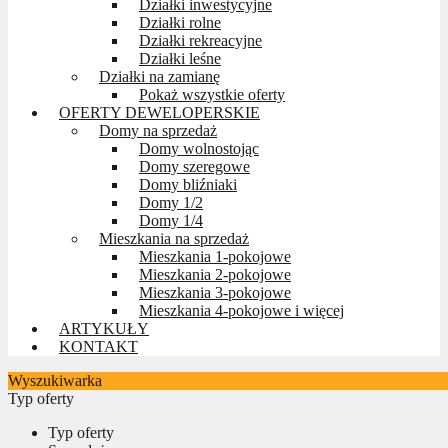
Działki inwestycyjne
Działki rolne
Działki rekreacyjne
Działki leśne
Działki na zamianę
Pokaż wszystkie oferty
OFERTY DEWELOPERSKIE
Domy na sprzedaż
Domy wolnostojąc
Domy szeregowe
Domy bliźniaki
Domy 1/2
Domy 1/4
Mieszkania na sprzedaż
Mieszkania 1-pokojowe
Mieszkania 2-pokojowe
Mieszkania 3-pokojowe
Mieszkania 4-pokojowe i więcej
ARTYKUŁY
KONTAKT
Wyszukiwarka
Typ oferty
Typ oferty