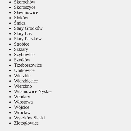
Skorochów
Skoroszyce
Sławniowice
Słoków
Śmicz
Stary Grodków
Stary Las
Stary Paczków
Strobice
Szklary
Szybowice
Szydłów
Trzeboszowice
Unikowice
Wierzbie
Wierzbięcice
Wierzbno
Wilamowice Nyskie
Włodary
Włostowa
Wójcice
Wrocław
Wyszków Śląski
Złotogłowice