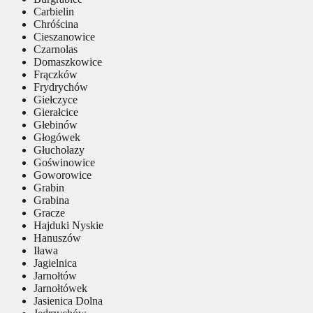
Carbielin
Chróścina
Cieszanowice
Czarnolas
Domaszkowice
Frączków
Frydrychów
Giełczyce
Gierałcice
Głebinów
Głogówek
Głuchołazy
Goświnowice
Goworowice
Grabin
Grabina
Gracze
Hajduki Nyskie
Hanuszów
Iława
Jagielnica
Jarnołtów
Jarnołtówek
Jasienica Dolna