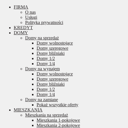
FIRMA
O nas
Usługi
Polityka prywatności
KREDYT
DOMY
Domy na sprzedaż
Domy wolnostojące
Domy szeregowe
Domy bliźniaki
Domy 1/2
Domy 1/4
Domy na wynajem
Domy wolnostojące
Domy szeregowe
Domy bliźniaki
Domy 1/2
Domy 1/4
Domy na zamianę
Pokaż wszystkie oferty
MIESZKANIA
Mieszkania na sprzedaż
Mieszkania 1-pokojowe
Mieszkania 2-pokojowe