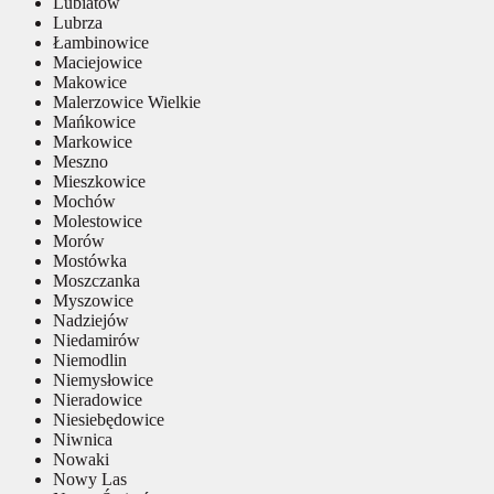
Lubiatów
Lubrza
Łambinowice
Maciejowice
Makowice
Malerzowice Wielkie
Mańkowice
Markowice
Meszno
Mieszkowice
Mochów
Molestowice
Morów
Mostówka
Moszczanka
Myszowice
Nadziejów
Niedamirów
Niemodlin
Niemysłowice
Nieradowice
Niesiebędowice
Niwnica
Nowaki
Nowy Las