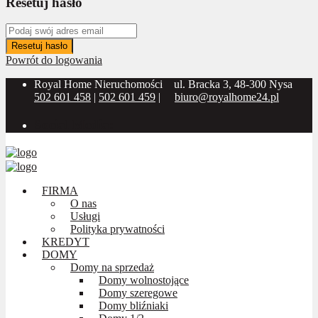
Resetuj hasło
Resetuj hasło
Powrót do logowania
Royal Home Nieruchomości
ul. Bracka 3, 48-300 Nysa
502 601 458
|
502 601 459
|
biuro@royalhome24.pl
Social Media:
FIRMA
O nas
Usługi
Polityka prywatności
KREDYT
DOMY
Domy na sprzedaż
Domy wolnostojące
Domy szeregowe
Domy bliźniaki