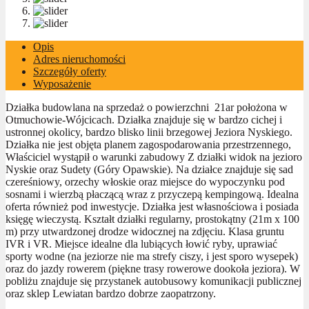
Opis
Adres nieruchomości
Szczegóły oferty
Wyposażenie
Działka budowlana na sprzedaż o powierzchni 21ar położona w
Otmuchowie-Wójcicach. Działka znajduje się w bardzo cichej i
ustronnej okolicy, bardzo blisko linii brzegowej Jeziora Nyskiego.
Działka nie jest objęta planem zagospodarowania przestrzennego,
Właściciel wystąpił o warunki zabudowy Z działki widok na jezioro
Nyskie oraz Sudety (Góry Opawskie). Na działce znajduje się sad
czereśniowy, orzechy włoskie oraz miejsce do wypoczynku pod
sosnami i wierzbą płaczącą wraz z przyczepą kempingową. Idealna
oferta również pod inwestycje. Działka jest własnościowa i posiada
księgę wieczystą. Kształt działki regularny, prostokątny (21m x 100
m) przy utwardzonej drodze widocznej na zdjęciu. Klasa gruntu
IVR i VR. Miejsce idealne dla lubiących łowić ryby, uprawiać
sporty wodne (na jeziorze nie ma strefy ciszy, i jest sporo wysepek)
oraz do jazdy rowerem (piękne trasy rowerowe dookoła jeziora). W
pobliżu znajduje się przystanek autobusowy komunikacji publicznej
oraz sklep Lewiatan bardzo dobrze zaopatrzony.