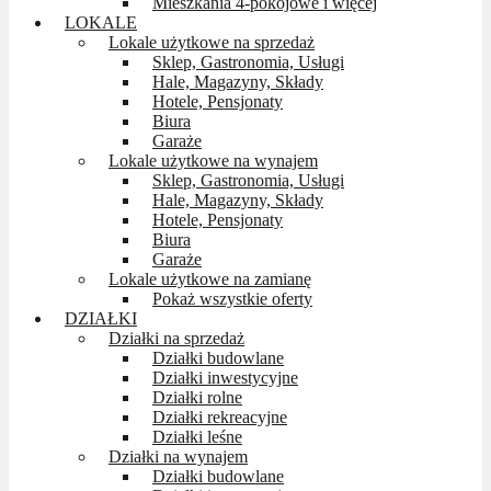
Mieszkania 4-pokojowe i więcej
LOKALE
Lokale użytkowe na sprzedaż
Sklep, Gastronomia, Usługi
Hale, Magazyny, Składy
Hotele, Pensjonaty
Biura
Garaże
Lokale użytkowe na wynajem
Sklep, Gastronomia, Usługi
Hale, Magazyny, Składy
Hotele, Pensjonaty
Biura
Garaże
Lokale użytkowe na zamianę
Pokaż wszystkie oferty
DZIAŁKI
Działki na sprzedaż
Działki budowlane
Działki inwestycyjne
Działki rolne
Działki rekreacyjne
Działki leśne
Działki na wynajem
Działki budowlane