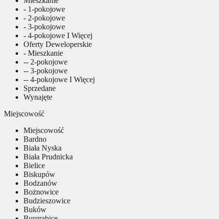
Mieszkanie
- 1-pokojowe
- 2-pokojowe
- 3-pokojowe
- 4-pokojowe I Więcej
Oferty Deweloperskie
- Mieszkanie
-- 2-pokojowe
-- 3-pokojowe
-- 4-pokojowe I Więcej
Sprzedane
Wynajęte
Miejscowość
Miejscowość
Bardno
Biała Nyska
Biała Prudnicka
Bielice
Biskupów
Bodzanów
Bożnowice
Budzieszowice
Buków
Burgrabice