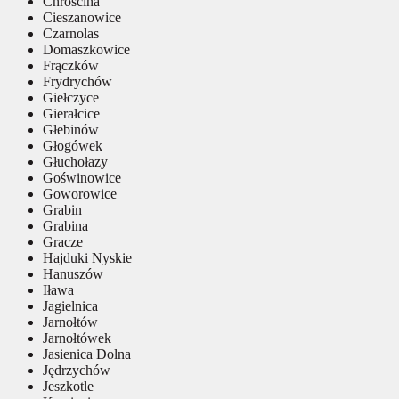
Chróścina
Cieszanowice
Czarnolas
Domaszkowice
Frączków
Frydrychów
Giełczyce
Gierałcice
Głebinów
Głogówek
Głuchołazy
Goświnowice
Goworowice
Grabin
Grabina
Gracze
Hajduki Nyskie
Hanuszów
Iława
Jagielnica
Jarnołtów
Jarnołtówek
Jasienica Dolna
Jędrzychów
Jeszkotle