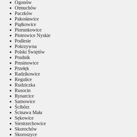
Ogonów
Otmuchów
Paczków
Pakosławice
Piątkowice
Piorunkowice
Piotrowice Nyskie
Podlesie
Pokrzywna
Polski Świętów
Prudnik
Prusinowice
Przełęk
Radzikowice
Regulice
Rudziczka
Rusocin
Rynarcice
Sarnowice
Ścibórz
Ścinawa Mała
Sękowice
Siestrzechowice
Skorochów
Skoroszyce