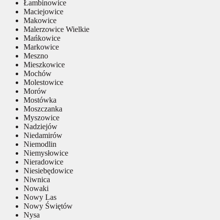
Łambinowice
Maciejowice
Makowice
Malerzowice Wielkie
Mańkowice
Markowice
Meszno
Mieszkowice
Mochów
Molestowice
Morów
Mostówka
Moszczanka
Myszowice
Nadziejów
Niedamirów
Niemodlin
Niemysłowice
Nieradowice
Niesiebędowice
Niwnica
Nowaki
Nowy Las
Nowy Świętów
Nysa