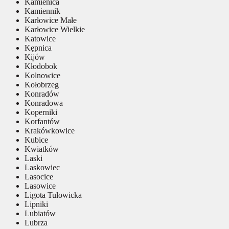
Kamienica
Kamiennik
Karłowice Małe
Karłowice Wielkie
Katowice
Kępnica
Kijów
Kłodobok
Kolnowice
Kołobrzeg
Konradów
Konradowa
Koperniki
Korfantów
Krakówkowice
Kubice
Kwiatków
Laski
Laskowiec
Lasocice
Lasowice
Ligota Tułowicka
Lipniki
Lubiatów
Lubrza