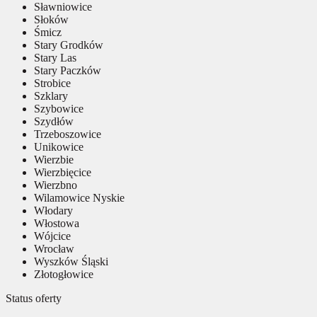
Sławniowice
Słoków
Śmicz
Stary Grodków
Stary Las
Stary Paczków
Strobice
Szklary
Szybowice
Szydłów
Trzeboszowice
Unikowice
Wierzbie
Wierzbięcice
Wierzbno
Wilamowice Nyskie
Włodary
Włostowa
Wójcice
Wrocław
Wyszków Śląski
Złotogłowice
Status oferty