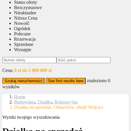
Status oferty
Bezczynszowe
Nieaktualne
Niższa Cena
Nowość
Ogródek
Polecane
Rezerwacja
Sprzedane
Wynajęte
Cena:
0 zł do 2 000 000 zł
znaleziono
0
Szukaj nieruchomości
See first results here
wyników
Home
Budowlana
,
Działka
,
Rekreacyjna
Działka na sprzedaż, Otmuchów, obręb Wójcice
Wyniki twojego wyszukiwania