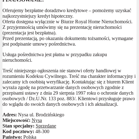
Oferujemy bezpłatne doradztwo kredytowe – pomożemy uzyskać
najkorzystniejszy kredyt hipoteczny.
Oferta dostępna wyłącznie w Biurze Royal Home Nieruchomości.
Z przyjemnością umówimy się na prezentację nieruchomości
(prezentacja jest bezpłatna).
Przed prezentacją, po okazaniu dokumentu tożsamości, wymagane
jest podpisanie umowy pośrednictwa.
Usługa pośrednictwa jest płatna w przypadku zakupu
nieruchomości.
Treść niniejszego ogłoszenia nie stanowi oferty handlowej w
rozumieniu Kodeksu Cywilnego. Treść ma charakter informacyjny i
zalecamy ich osobistą weryfikację. Kontaktując się z biurem Klient
wyraża zgodę na przetwarzanie danych osobowych zgodnie z
przepisami ustawy z dnia 29 sierpnia 1997 roku o ochronie danych
osobowych / Dz.U.Nr. 133 poz. 883/. Klientowi przysługuje prawo
do wglądu do swoich danych osobowych i ich aktualizacji.
Adres:
Nysa ul. Brodzińskiego
Miejscowość:
Nysa
Stan specjalny:
Sprzedane
Kod pocztowy:
48-300
Państwo:
Polska