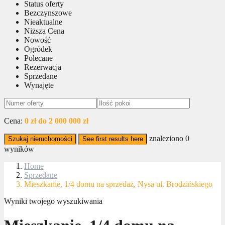
Status oferty
Bezczynszowe
Nieaktualne
Niższa Cena
Nowość
Ogródek
Polecane
Rezerwacja
Sprzedane
Wynajęte
Cena:
0 zł do 2 000 000 zł
znaleziono
0
Szukaj nieruchomości
See first results here
wyników
Home
Sprzedane
Mieszkanie, 1/4 domu na sprzedaż, Nysa ul. Brodzińskiego
Wyniki twojego wyszukiwania