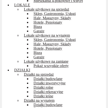
Mieszkania 4-pokojowe i więcej
LOKALE
Lokale użytkowe na sprzedaż
Sklep, Gastronomia, Usługi
Hale, Magazyny, Składy
Hotele, Pensjonaty
Biura
Garaże
Lokale użytkowe na wynajem
Sklep, Gastronomia, Usługi
Hale, Magazyny, Składy
Hotele, Pensjonaty
Biura
Garaże
Lokale użytkowe na zamianę
Pokaż wszystkie oferty
DZIAŁKI
Działki na sprzedaż
Działki budowlane
Działki inwestycyjne
Działki rolne
Działki rekreacyjne
Działki leśne
Działki na wynajem
Działki budowlane