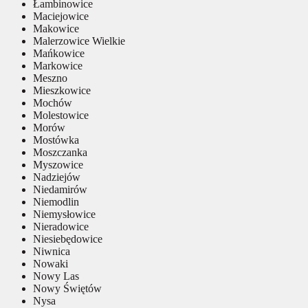
Łambinowice
Maciejowice
Makowice
Malerzowice Wielkie
Mańkowice
Markowice
Meszno
Mieszkowice
Mochów
Molestowice
Morów
Mostówka
Moszczanka
Myszowice
Nadziejów
Niedamirów
Niemodlin
Niemysłowice
Nieradowice
Niesiebędowice
Niwnica
Nowaki
Nowy Las
Nowy Świętów
Nysa