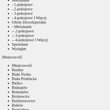
Mieszkanie
- 1-pokojowe
- 2-pokojowe
- 3-pokojowe
- 4-pokojowe I Więcej
Oferty Deweloperskie
- Mieszkanie
-- 2-pokojowe
-- 3-pokojowe
-- 4-pokojowe I Więcej
Sprzedane
Wynajęte
Miejscowość
Miejscowość
Bardno
Biała Nyska
Biała Prudnicka
Bielice
Biskupów
Bodzanów
Bożnowice
Budzieszowice
Buków
Burgrabice