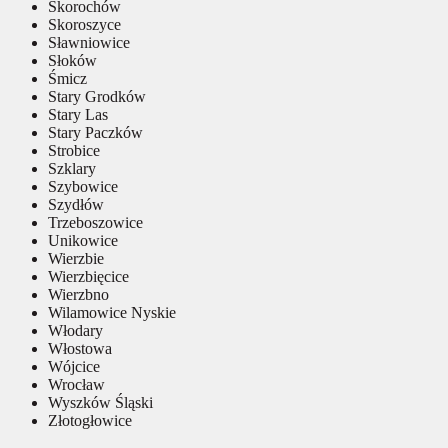
Skorochów
Skoroszyce
Sławniowice
Słoków
Śmicz
Stary Grodków
Stary Las
Stary Paczków
Strobice
Szklary
Szybowice
Szydłów
Trzeboszowice
Unikowice
Wierzbie
Wierzbięcice
Wierzbno
Wilamowice Nyskie
Włodary
Włostowa
Wójcice
Wrocław
Wyszków Śląski
Złotogłowice