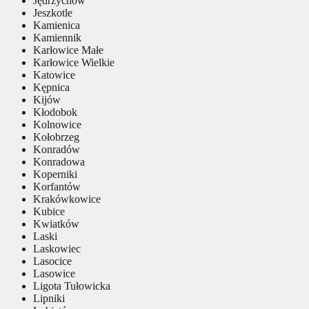
Jędrzychów
Jeszkotle
Kamienica
Kamiennik
Karłowice Małe
Karłowice Wielkie
Katowice
Kępnica
Kijów
Kłodobok
Kolnowice
Kołobrzeg
Konradów
Konradowa
Koperniki
Korfantów
Krakówkowice
Kubice
Kwiatków
Laski
Laskowiec
Lasocice
Lasowice
Ligota Tułowicka
Lipniki