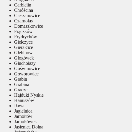
Carbielin
Chróścina
Cieszanowice
Czarnolas
Domaszkowice
Frączków
Frydrychów
Giełczyce
Gierałcice
Głebinów
Głogówek
Głuchołazy
Goświnowice
Goworowice
Grabin
Grabina
Gracze
Hajduki Nyskie
Hanuszów
Iława
Jagielnica
Jarnołtów
Jarnołtówek
Jasienica Dolna