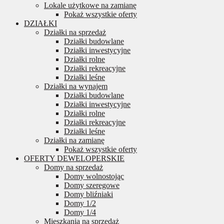
Lokale użytkowe na zamianę
Pokaż wszystkie oferty
DZIAŁKI
Działki na sprzedaż
Działki budowlane
Działki inwestycyjne
Działki rolne
Działki rekreacyjne
Działki leśne
Działki na wynajem
Działki budowlane
Działki inwestycyjne
Działki rolne
Działki rekreacyjne
Działki leśne
Działki na zamianę
Pokaż wszystkie oferty
OFERTY DEWELOPERSKIE
Domy na sprzedaż
Domy wolnostojąc
Domy szeregowe
Domy bliźniaki
Domy 1/2
Domy 1/4
Mieszkania na sprzedaż