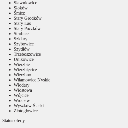
Sławniowice
Słoków
Śmicz
Stary Grodków
Stary Las
Stary Paczków
Strobice
Szklary
Szybowice
Szydłów
Trzeboszowice
Unikowice
Wierzbie
Wierzbięcice
Wierzbno
Wilamowice Nyskie
Włodary
Włostowa
Wójcice
Wrocław
Wyszków Śląski
Złotogłowice
Status oferty