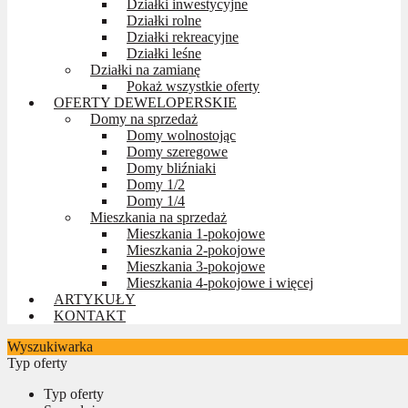
Działki inwestycyjne
Działki rolne
Działki rekreacyjne
Działki leśne
Działki na zamianę
Pokaż wszystkie oferty
OFERTY DEWELOPERSKIE
Domy na sprzedaż
Domy wolnostojąc
Domy szeregowe
Domy bliźniaki
Domy 1/2
Domy 1/4
Mieszkania na sprzedaż
Mieszkania 1-pokojowe
Mieszkania 2-pokojowe
Mieszkania 3-pokojowe
Mieszkania 4-pokojowe i więcej
ARTYKUŁY
KONTAKT
Wyszukiwarka
Typ oferty
Typ oferty