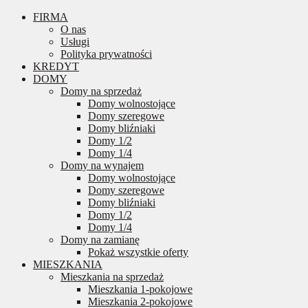
FIRMA
O nas
Usługi
Polityka prywatności
KREDYT
DOMY
Domy na sprzedaż
Domy wolnostojące
Domy szeregowe
Domy bliźniaki
Domy 1/2
Domy 1/4
Domy na wynajem
Domy wolnostojące
Domy szeregowe
Domy bliźniaki
Domy 1/2
Domy 1/4
Domy na zamianę
Pokaż wszystkie oferty
MIESZKANIA
Mieszkania na sprzedaż
Mieszkania 1-pokojowe
Mieszkania 2-pokojowe