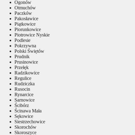
Ogonów
Otmuchów
Paczków
Pakosławice
Piątkowice
Piorunkowice
Piotrowice Nyskie
Podlesie
Pokrzywna
Polski Świętów
Prudnik
Prusinowice
Przełęk
Radzikowice
Regulice
Rudziczka
Rusocin
Rynarcice
Sarnowice
Ścibórz
Ścinawa Mała
Sękowice
Siestrzechowice
Skorochów
Skoroszyce