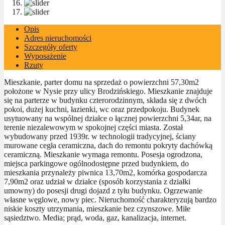
Opis
Adres nieruchomości
Szczegóły oferty
Wyposażenie
Rzuty
Mieszkanie, parter domu na sprzedaż o powierzchni 57,30m2
położone w Nysie przy ulicy Brodzińskiego. Mieszkanie znajduje
się na parterze w budynku czterorodzinnym, składa się z dwóch
pokoi, dużej kuchni, łazienki, wc oraz przedpokoju. Budynek
usytuowany na wspólnej działce o łącznej powierzchni 5,34ar, na
terenie niezalewowym w spokojnej części miasta. Został
wybudowany przed 1939r. w technologii tradycyjnej, ściany
murowane cegła ceramiczna, dach do remontu pokryty dachówką
ceramiczną. Mieszkanie wymaga remontu. Posesja ogrodzona,
miejsca parkingowe ogólnodostępne przed budynkiem, do
mieszkania przynależy piwnica 13,70m2, komórka gospodarcza
7,90m2 oraz udział w działce (sposób korzystania z działki
umowny) do posesji drugi dojazd z tyłu budynku. Ogrzewanie
własne węglowe, nowy piec. Nieruchomość charakteryzują bardzo
niskie koszty utrzymania, mieszkanie bez czynszowe. Miłe
sąsiedztwo. Media; prąd, woda, gaz, kanalizacja, internet.