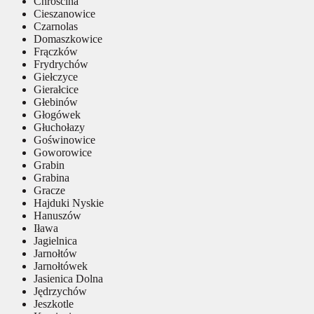
Chróścina
Cieszanowice
Czarnolas
Domaszkowice
Frączków
Frydrychów
Giełczyce
Gierałcice
Głebinów
Głogówek
Głuchołazy
Goświnowice
Goworowice
Grabin
Grabina
Gracze
Hajduki Nyskie
Hanuszów
Iława
Jagielnica
Jarnołtów
Jarnołtówek
Jasienica Dolna
Jędrzychów
Jeszkotle