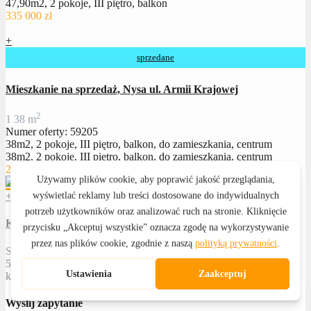
47,90m2, 2 pokoje, III piętro, balkon
335 000 zł
+
sprzedane
Mieszkanie na sprzedaż, Nysa ul. Armii Krajowej
2
1
38 m
Numer oferty: 59205
38m2, 2 pokoje, III piętro, balkon, do zamieszkania, centrum
38m2, 2 pokoje, III piętro, balkon, do zamieszkania, centrum
285 000 zł
+
Katarzyna Witkowska
Specjalista ds. nieruchomości
502 601 459
kwitkowska@royalhome24.pl
Wyślij zapytanie