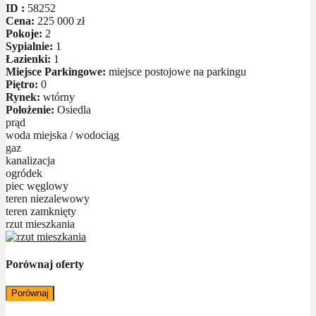
ID :
58252
Cena:
225 000 zł
Pokoje:
2
Sypialnie:
1
Łazienki:
1
Miejsce Parkingowe:
miejsce postojowe na parkingu
Piętro:
0
Rynek:
wtórny
Położenie:
Osiedla
prąd
woda miejska / wodociąg
gaz
kanalizacja
ogródek
piec węglowy
teren niezalewowy
teren zamknięty
rzut mieszkania
Porównaj oferty
Porównaj