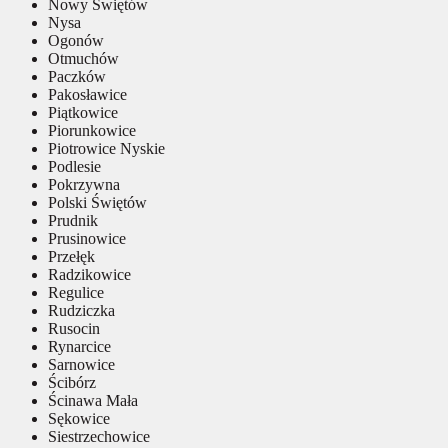
Nowy Świętów
Nysa
Ogonów
Otmuchów
Paczków
Pakosławice
Piątkowice
Piorunkowice
Piotrowice Nyskie
Podlesie
Pokrzywna
Polski Świętów
Prudnik
Prusinowice
Przełęk
Radzikowice
Regulice
Rudziczka
Rusocin
Rynarcice
Sarnowice
Ścibórz
Ścinawa Mała
Sękowice
Siestrzechowice