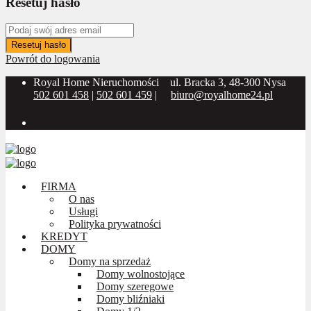
Resetuj hasło
Resetuj hasło
Powrót do logowania
Royal Home Nieruchomości
ul. Bracka 3, 48-300 Nysa
502 601 458
|
502 601 459
|
biuro@royalhome24.pl
Social Media:
FIRMA
O nas
Usługi
Polityka prywatności
KREDYT
DOMY
Domy na sprzedaż
Domy wolnostojące
Domy szeregowe
Domy bliźniaki