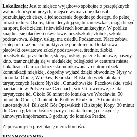
Lokalizacja:
Jest to miejsce wyjątkowo spokojne o przepięknych
walorach przyrodniczych, miejsce wymarzone dla osób
poszukujących ciszy, a jednocześnie dogodnego dostępu do pełnej
infrastruktury. Osoby, które decydują się tu zamieszkać, mogą liczyć
na sporą ilość zieleni i niewielki ruch komunikacyjny. W pobliżu
znajdują się placówki oświatowe: przedszkole, żłobek, szkoła
podstawowa, sklepy, usługi ma osiedlu Podzamcze. Place zabaw,
skatepark oraz boisko praktycznie pod domem. Dodatkowa
placówki oświatowe szkoły podstawowe, średnie, żłobki,
przedszkola, przychodnie, sklepy, usługi, galerie handlowe, baseny,
kino, teatr znajdują się w niedalekiej odległości w centrum miasta.
Lokalizacja bardzo dobrze skomunikowana z centrum dzięki
komunikacji miejskiej, dogodny wyjazd dzięki obwodnicy Nysy w
kierunku Opole, Wrocław, Kłodzko. Blisko do wielu atrakcji
turystycznych Jezioro Nyskie , Otmuchowskie, Paczkowskie, stoki
narciarskie w Polsce oraz Czechach, ścieżki rowerowe, szlaki
turystyczne itd. Około 60 minut do lotniska we Wrocławiu, 50
minut do Opola, 50 minut do Kotliny Kłodzkiej, 30 minut do
autostrady A4, Bliskość Gór Opawskich i Biskupiej Kopy, 30 minut
do Czech gdzie miłośnicy jazdy na nartach mogą cieszyć się
zimowym krajobrazem, 3 godziny do lotniska Pradze.
Zapraszamy na prezentację nieruchomości.
FINANSOWANIE: