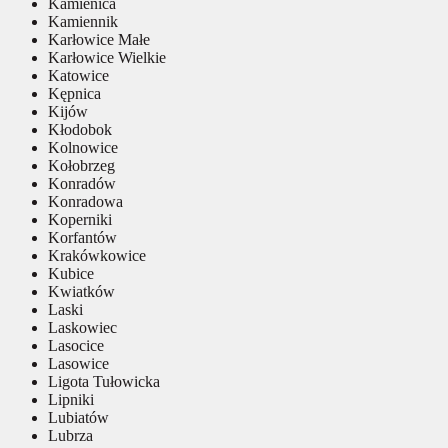
Kamienica
Kamiennik
Karłowice Małe
Karłowice Wielkie
Katowice
Kępnica
Kijów
Kłodobok
Kolnowice
Kołobrzeg
Konradów
Konradowa
Koperniki
Korfantów
Krakówkowice
Kubice
Kwiatków
Laski
Laskowiec
Lasocice
Lasowice
Ligota Tułowicka
Lipniki
Lubiatów
Lubrza