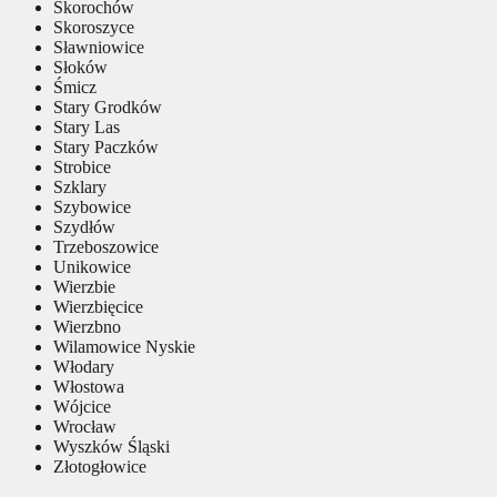
Skorochów
Skoroszyce
Sławniowice
Słoków
Śmicz
Stary Grodków
Stary Las
Stary Paczków
Strobice
Szklary
Szybowice
Szydłów
Trzeboszowice
Unikowice
Wierzbie
Wierzbięcice
Wierzbno
Wilamowice Nyskie
Włodary
Włostowa
Wójcice
Wrocław
Wyszków Śląski
Złotogłowice