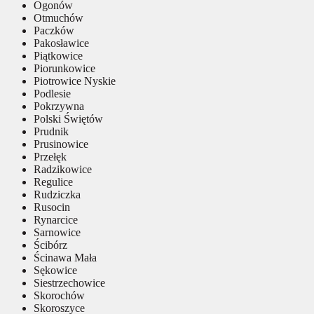
Ogonów
Otmuchów
Paczków
Pakosławice
Piątkowice
Piorunkowice
Piotrowice Nyskie
Podlesie
Pokrzywna
Polski Świętów
Prudnik
Prusinowice
Przełęk
Radzikowice
Regulice
Rudziczka
Rusocin
Rynarcice
Sarnowice
Ścibórz
Ścinawa Mała
Sękowice
Siestrzechowice
Skorochów
Skoroszyce