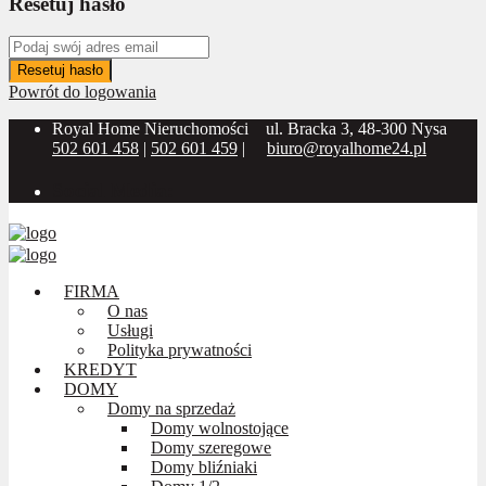
Resetuj hasło
Resetuj hasło
Powrót do logowania
Royal Home Nieruchomości
ul. Bracka 3, 48-300 Nysa
502 601 458
|
502 601 459
|
biuro@royalhome24.pl
Social Media:
FIRMA
O nas
Usługi
Polityka prywatności
KREDYT
DOMY
Domy na sprzedaż
Domy wolnostojące
Domy szeregowe
Domy bliźniaki