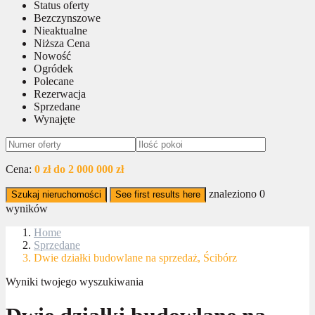
Status oferty
Bezczynszowe
Nieaktualne
Niższa Cena
Nowość
Ogródek
Polecane
Rezerwacja
Sprzedane
Wynajęte
Cena:
0 zł do 2 000 000 zł
znaleziono
0
Szukaj nieruchomości
See first results here
wyników
Home
Sprzedane
Dwie działki budowlane na sprzedaż, Ścibórz
Wyniki twojego wyszukiwania