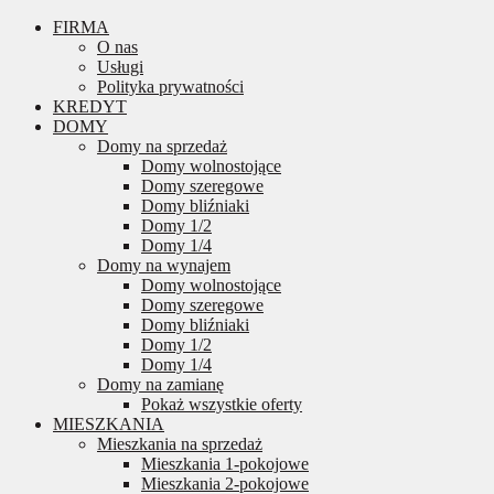
FIRMA
O nas
Usługi
Polityka prywatności
KREDYT
DOMY
Domy na sprzedaż
Domy wolnostojące
Domy szeregowe
Domy bliźniaki
Domy 1/2
Domy 1/4
Domy na wynajem
Domy wolnostojące
Domy szeregowe
Domy bliźniaki
Domy 1/2
Domy 1/4
Domy na zamianę
Pokaż wszystkie oferty
MIESZKANIA
Mieszkania na sprzedaż
Mieszkania 1-pokojowe
Mieszkania 2-pokojowe