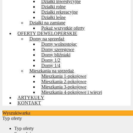
Działki inwestycyjne
Działki rolne
Działki rekreacyjne
Działki leśne
Działki na zamianę
Pokaż wszystkie oferty
OFERTY DEWELOPERSKIE
Domy na sprzedaż
Domy wolnostojąc
Domy szeregowe
Domy bliźniaki
Domy 1/2
Domy 1/4
Mieszkania na sprzedaż
Mieszkania 1-pokojowe
Mieszkania 2-pokojowe
Mieszkania 3-pokojowe
Mieszkania 4-pokojowe i więcej
ARTYKUŁY
KONTAKT
Wyszukiwarka
Typ oferty
Typ oferty