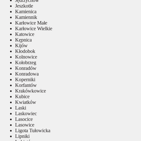
Jędrzychów
Jeszkotle
Kamienica
Kamiennik
Karłowice Małe
Karłowice Wielkie
Katowice
Kępnica
Kijów
Kłodobok
Kolnowice
Kołobrzeg
Konradów
Konradowa
Koperniki
Korfantów
Krakówkowice
Kubice
Kwiatków
Laski
Laskowiec
Lasocice
Lasowice
Ligota Tułowicka
Lipniki