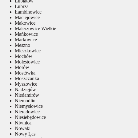
Lubiatów
Lubrza
Łambinowice
Maciejowice
Makowice
Malerzowice Wielkie
Mańkowice
Markowice
Meszno
Mieszkowice
Mochów
Molestowice
Morów
Mostówka
Moszczanka
Myszowice
Nadziejów
Niedamirów
Niemodlin
Niemysłowice
Nieradowice
Niesiebędowice
Niwnica
Nowaki
Nowy Las