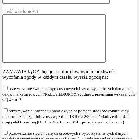
Treść wiadomości
ZAMAWIAJĄCY, będąc poinformowanym o możliwości
wycofania zgody w każdym czasie, wyraża zgodę na:
przetwarzanie swoich danych osobowych i wykorzystanie tych danych do
celów marketingowych PRZEDSIĘBIORCY, zgodnie z przepisami wskazanymi
w § 4 ust. 2
otrzymywanie informacji handlowych za pomocą środków komunikacji
elektronicznej, zgodnie z ustawą z dnia 18 lipca 2002r. o świadczeniu usług
drogą elektroniczną (Dz. U. z 2020r. poz. 344 z późniejszymi zmianami )
przetwarzanie swoich danych osobowych i wykorzystanie tych danych,
zgodnie z przepisami wskazanymi w § 4 ust. 2 , w celu przesyłania informacji