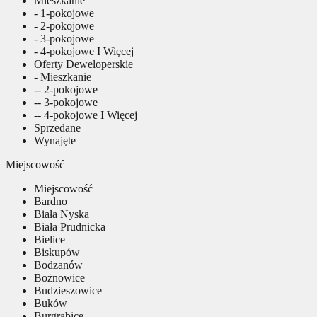
Mieszkanie
- 1-pokojowe
- 2-pokojowe
- 3-pokojowe
- 4-pokojowe I Więcej
Oferty Deweloperskie
- Mieszkanie
-- 2-pokojowe
-- 3-pokojowe
-- 4-pokojowe I Więcej
Sprzedane
Wynajęte
Miejscowość
Miejscowość
Bardno
Biała Nyska
Biała Prudnicka
Bielice
Biskupów
Bodzanów
Bożnowice
Budzieszowice
Buków
Burgrabice