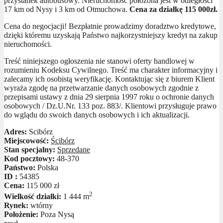
przystanek autobusowy. Nieruchomość położona jest w odległości
17 km od Nysy i 3 km od Otmuchowa.
Cena za działkę 115 000zł.
Cena do negocjacji! Bezpłatnie prowadzimy doradztwo kredytowe,
dzięki któremu uzyskają Państwo najkorzystniejszy kredyt na zakup
nieruchomości.
Treść niniejszego ogłoszenia nie stanowi oferty handlowej w
rozumieniu Kodeksu Cywilnego. Treść ma charakter informacyjny i
zalecamy ich osobistą weryfikację. Kontaktując się z biurem Klient
wyraża zgodę na przetwarzanie danych osobowych zgodnie z
przepisami ustawy z dnia 29 sierpnia 1997 roku o ochronie danych
osobowych / Dz.U.Nr. 133 poz. 883/. Klientowi przysługuje prawo
do wglądu do swoich danych osobowych i ich aktualizacji.
Adres:
Scibórz
Miejscowość:
Ścibórz
Stan specjalny:
Sprzedane
Kod pocztowy:
48-370
Państwo:
Polska
ID :
54385
Cena:
115 000 zł
2
Wielkość działki:
1 444 m
Rynek:
wtórny
Położenie:
Poza Nysą