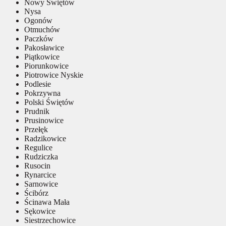
Nowy Świętów
Nysa
Ogonów
Otmuchów
Paczków
Pakosławice
Piątkowice
Piorunkowice
Piotrowice Nyskie
Podlesie
Pokrzywna
Polski Świętów
Prudnik
Prusinowice
Przełęk
Radzikowice
Regulice
Rudziczka
Rusocin
Rynarcice
Sarnowice
Ścibórz
Ścinawa Mała
Sękowice
Siestrzechowice