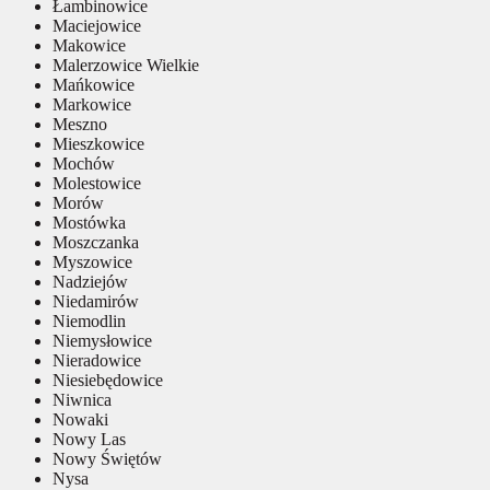
Łambinowice
Maciejowice
Makowice
Malerzowice Wielkie
Mańkowice
Markowice
Meszno
Mieszkowice
Mochów
Molestowice
Morów
Mostówka
Moszczanka
Myszowice
Nadziejów
Niedamirów
Niemodlin
Niemysłowice
Nieradowice
Niesiebędowice
Niwnica
Nowaki
Nowy Las
Nowy Świętów
Nysa