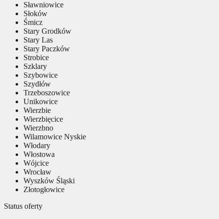
Sławniowice
Słoków
Śmicz
Stary Grodków
Stary Las
Stary Paczków
Strobice
Szklary
Szybowice
Szydłów
Trzeboszowice
Unikowice
Wierzbie
Wierzbięcice
Wierzbno
Wilamowice Nyskie
Włodary
Włostowa
Wójcice
Wrocław
Wyszków Śląski
Złotogłowice
Status oferty