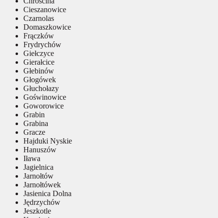
Chróścina
Cieszanowice
Czarnolas
Domaszkowice
Frączków
Frydrychów
Giełczyce
Gierałcice
Głebinów
Głogówek
Głuchołazy
Goświnowice
Goworowice
Grabin
Grabina
Gracze
Hajduki Nyskie
Hanuszów
Iława
Jagielnica
Jarnołtów
Jarnołtówek
Jasienica Dolna
Jędrzychów
Jeszkotle