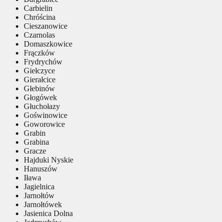
Carbielin
Chróścina
Cieszanowice
Czarnolas
Domaszkowice
Frączków
Frydrychów
Giełczyce
Gierałcice
Głebinów
Głogówek
Głuchołazy
Goświnowice
Goworowice
Grabin
Grabina
Gracze
Hajduki Nyskie
Hanuszów
Iława
Jagielnica
Jarnołtów
Jarnołtówek
Jasienica Dolna