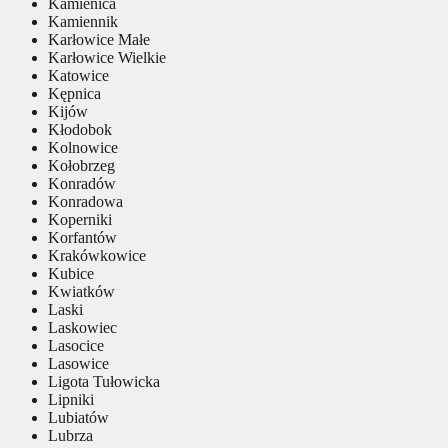
Kamienica
Kamiennik
Karłowice Małe
Karłowice Wielkie
Katowice
Kępnica
Kijów
Kłodobok
Kolnowice
Kołobrzeg
Konradów
Konradowa
Koperniki
Korfantów
Krakówkowice
Kubice
Kwiatków
Laski
Laskowiec
Lasocice
Lasowice
Ligota Tułowicka
Lipniki
Lubiatów
Lubrza