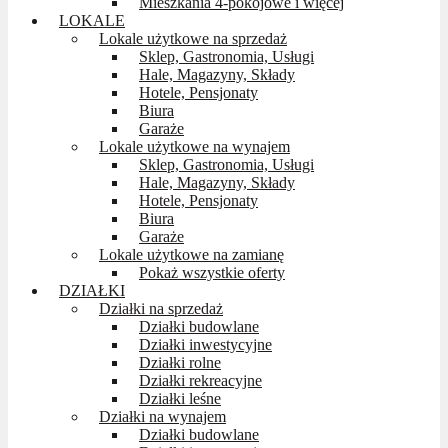
Mieszkania 4-pokojowe i więcej
LOKALE
Lokale użytkowe na sprzedaż
Sklep, Gastronomia, Usługi
Hale, Magazyny, Składy
Hotele, Pensjonaty
Biura
Garaże
Lokale użytkowe na wynajem
Sklep, Gastronomia, Usługi
Hale, Magazyny, Składy
Hotele, Pensjonaty
Biura
Garaże
Lokale użytkowe na zamianę
Pokaż wszystkie oferty
DZIAŁKI
Działki na sprzedaż
Działki budowlane
Działki inwestycyjne
Działki rolne
Działki rekreacyjne
Działki leśne
Działki na wynajem
Działki budowlane