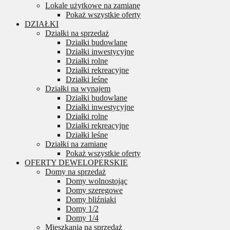
Lokale użytkowe na zamianę
Pokaż wszystkie oferty
DZIAŁKI
Działki na sprzedaż
Działki budowlane
Działki inwestycyjne
Działki rolne
Działki rekreacyjne
Działki leśne
Działki na wynajem
Działki budowlane
Działki inwestycyjne
Działki rolne
Działki rekreacyjne
Działki leśne
Działki na zamianę
Pokaż wszystkie oferty
OFERTY DEWELOPERSKIE
Domy na sprzedaż
Domy wolnostojąc
Domy szeregowe
Domy bliźniaki
Domy 1/2
Domy 1/4
Mieszkania na sprzedaż