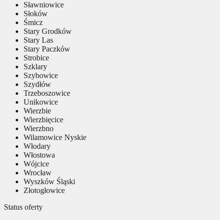
Sławniowice
Słoków
Śmicz
Stary Grodków
Stary Las
Stary Paczków
Strobice
Szklary
Szybowice
Szydłów
Trzeboszowice
Unikowice
Wierzbie
Wierzbięcice
Wierzbno
Wilamowice Nyskie
Włodary
Włostowa
Wójcice
Wrocław
Wyszków Śląski
Złotogłowice
Status oferty