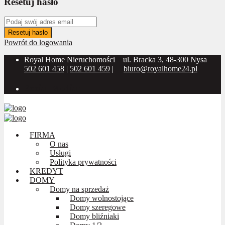
Resetuj hasło
Resetuj hasło
Powrót do logowania
Royal Home Nieruchomości
ul. Bracka 3, 48-300 Nysa
502 601 458
|
502 601 459
|
biuro@royalhome24.pl
Social Media:
FIRMA
O nas
Usługi
Polityka prywatności
KREDYT
DOMY
Domy na sprzedaż
Domy wolnostojące
Domy szeregowe
Domy bliźniaki