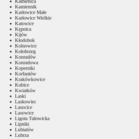
Kamienica
Kamiennik
Karłowice Małe
Karłowice Wielkie
Katowice
Kępnica
Kijów
Kłodobok
Kolnowice
Kołobrzeg
Konradów
Konradowa
Koperniki
Korfantów
Krakówkowice
Kubice
Kwiatków
Laski
Laskowiec
Lasocice
Lasowice
Ligota Tułowicka
Lipniki
Lubiatów
Lubrza