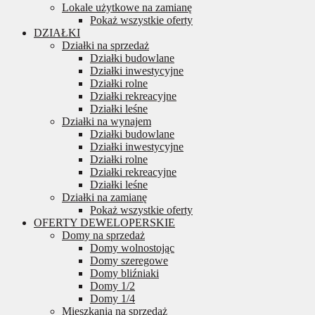
Lokale użytkowe na zamianę
Pokaż wszystkie oferty
DZIAŁKI
Działki na sprzedaż
Działki budowlane
Działki inwestycyjne
Działki rolne
Działki rekreacyjne
Działki leśne
Działki na wynajem
Działki budowlane
Działki inwestycyjne
Działki rolne
Działki rekreacyjne
Działki leśne
Działki na zamianę
Pokaż wszystkie oferty
OFERTY DEWELOPERSKIE
Domy na sprzedaż
Domy wolnostojąc
Domy szeregowe
Domy bliźniaki
Domy 1/2
Domy 1/4
Mieszkania na sprzedaż