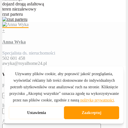
dojazd drogą asfaltową
teren niezalewowy
rzut parteru
+
Anna Wyka
Specjalista ds. nieruchomości
502 601 458
awyka@royalhome24.pl
Wyślij zapytanie
Proszę określić temat
Imię i nazwisko
Adres email