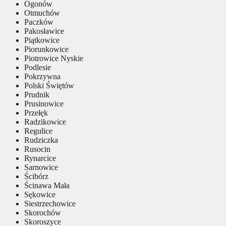
Ogonów
Otmuchów
Paczków
Pakosławice
Piątkowice
Piorunkowice
Piotrowice Nyskie
Podlesie
Pokrzywna
Polski Świętów
Prudnik
Prusinowice
Przełęk
Radzikowice
Regulice
Rudziczka
Rusocin
Rynarcice
Sarnowice
Ścibórz
Ścinawa Mała
Sękowice
Siestrzechowice
Skorochów
Skoroszyce