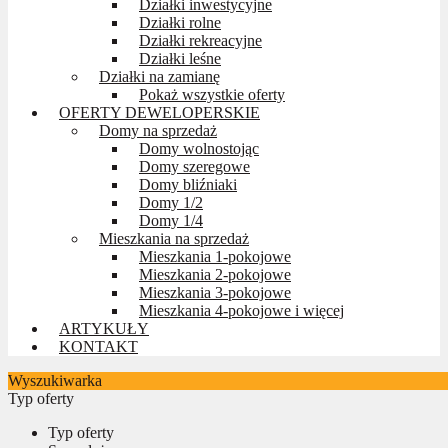
Działki inwestycyjne
Działki rolne
Działki rekreacyjne
Działki leśne
Działki na zamianę
Pokaż wszystkie oferty
OFERTY DEWELOPERSKIE
Domy na sprzedaż
Domy wolnostojąc
Domy szeregowe
Domy bliźniaki
Domy 1/2
Domy 1/4
Mieszkania na sprzedaż
Mieszkania 1-pokojowe
Mieszkania 2-pokojowe
Mieszkania 3-pokojowe
Mieszkania 4-pokojowe i więcej
ARTYKUŁY
KONTAKT
Wyszukiwarka
Typ oferty
Typ oferty