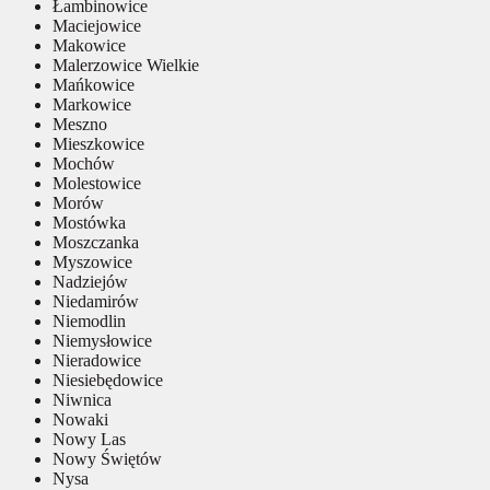
Łambinowice
Maciejowice
Makowice
Malerzowice Wielkie
Mańkowice
Markowice
Meszno
Mieszkowice
Mochów
Molestowice
Morów
Mostówka
Moszczanka
Myszowice
Nadziejów
Niedamirów
Niemodlin
Niemysłowice
Nieradowice
Niesiebędowice
Niwnica
Nowaki
Nowy Las
Nowy Świętów
Nysa