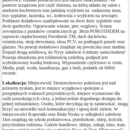
parterze urządzona jest część dzienna, na którą składa się salon z
aneksem kuchennym oraz jadalnią wyjściem na zadaszony taras,
trzy sypialnie, łazienka, wc, kotłownia z wyjściem na zewnątrz.
Poddasze dodatkowo zaadoptowane na dwie duże sypialnie oraz
dwie garderoby. Ogrzewanie własne, piec węglowy. Ściana
zewnętrzna z pustaków ceramicznych gr. 38cm POROTHERM na
zaprawie ciepłochronnej Porotherm TM, dach dachówka
ceramiczna, strop drewniany, okna PCV, na podłogach panele oraz
glazura. Na posesji dodatkowo znajduje się piwniczka oraz studnia.
Dojazd drogą asfaltową, do Nysy zaledwie 4 minuty samochodem!
Posesja obsadzona jest roślinnością ozdobną, podjazd jest
wybrukowany kostką brukową. Wyposażenie częściowo w cenie.
Media, prąd, woda, kanalizacja, gaz z butli, podatek ok 600zł
rocznie.
Lokalizacja;
Miejscowość Siestrzechowice położona jest nad
jeziorem nyskim, jest to miejsce wyjątkowo spokojne o
przepięknych walorach przyrodniczych, miejsce wymarzone dla
osób poszukujących ciszy, a jednocześnie dogodnego dostępu do
pełnej infrastruktury. Osoby, które decydują się tu zamieszkać, mogą
liczyć na niewielki ruch komunikacyjny i sporą ilość zieleni. W
miejscowości Koperniki oraz Biała Nyska w odległości zaledwie
1km znajdują się szkoła podstawowa, przedszkole, sklep, kościół,
przychodnia rodzinna. Galerie handlowe, sklepy, usługi, kino, teatr,
baseny, szpital znajdują się w mieście Nysa ok 5km. Miejscowość