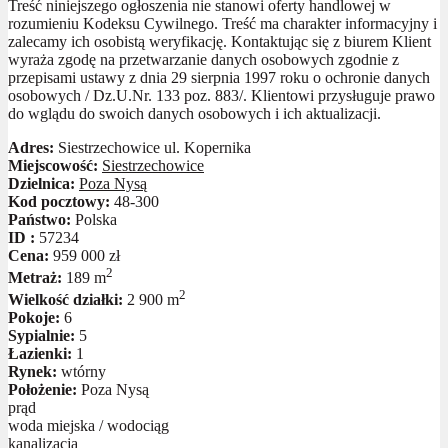
Treść niniejszego ogłoszenia nie stanowi oferty handlowej w
rozumieniu Kodeksu Cywilnego. Treść ma charakter informacyjny i
zalecamy ich osobistą weryfikację. Kontaktując się z biurem Klient
wyraża zgodę na przetwarzanie danych osobowych zgodnie z
przepisami ustawy z dnia 29 sierpnia 1997 roku o ochronie danych
osobowych / Dz.U.Nr. 133 poz. 883/. Klientowi przysługuje prawo
do wglądu do swoich danych osobowych i ich aktualizacji.
Adres:
Siestrzechowice ul. Kopernika
Miejscowość:
Siestrzechowice
Dzielnica:
Poza Nysą
Kod pocztowy:
48-300
Państwo:
Polska
ID :
57234
Cena:
959 000 zł
2
Metraż:
189 m
2
Wielkość działki:
2 900 m
Pokoje:
6
Sypialnie:
5
Łazienki:
1
Rynek:
wtórny
Położenie:
Poza Nysą
prąd
woda miejska / wodociąg
kanalizacja