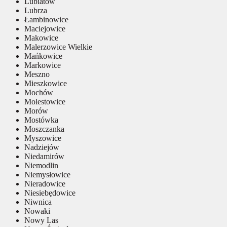
Lubiatów
Lubrza
Łambinowice
Maciejowice
Makowice
Malerzowice Wielkie
Mańkowice
Markowice
Meszno
Mieszkowice
Mochów
Molestowice
Morów
Mostówka
Moszczanka
Myszowice
Nadziejów
Niedamirów
Niemodlin
Niemysłowice
Nieradowice
Niesiebędowice
Niwnica
Nowaki
Nowy Las