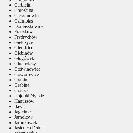
Carbielin
Chróścina
Cieszanowice
Czarnolas
Domaszkowice
Frączków
Frydrychów
Giełczyce
Gierałcice
Głebinów
Głogówek
Głuchołazy
Goświnowice
Goworowice
Grabin
Grabina
Gracze
Hajduki Nyskie
Hanuszów
Iława
Jagielnica
Jarnołtów
Jarnołtówek
Jasienica Dolna