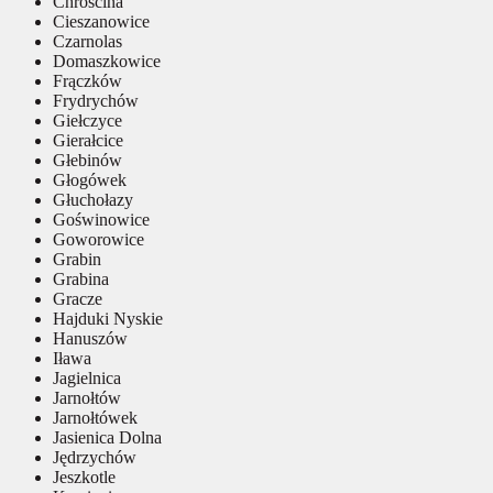
Chróścina
Cieszanowice
Czarnolas
Domaszkowice
Frączków
Frydrychów
Giełczyce
Gierałcice
Głebinów
Głogówek
Głuchołazy
Goświnowice
Goworowice
Grabin
Grabina
Gracze
Hajduki Nyskie
Hanuszów
Iława
Jagielnica
Jarnołtów
Jarnołtówek
Jasienica Dolna
Jędrzychów
Jeszkotle