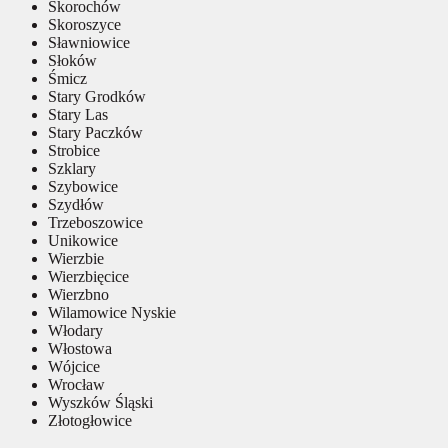
Skorochów
Skoroszyce
Sławniowice
Słoków
Śmicz
Stary Grodków
Stary Las
Stary Paczków
Strobice
Szklary
Szybowice
Szydłów
Trzeboszowice
Unikowice
Wierzbie
Wierzbięcice
Wierzbno
Wilamowice Nyskie
Włodary
Włostowa
Wójcice
Wrocław
Wyszków Śląski
Złotogłowice