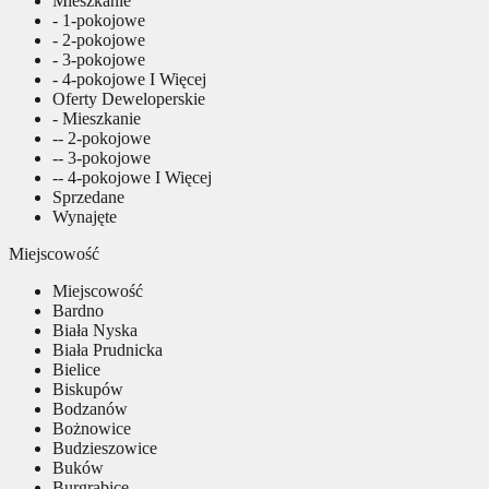
Mieszkanie
- 1-pokojowe
- 2-pokojowe
- 3-pokojowe
- 4-pokojowe I Więcej
Oferty Deweloperskie
- Mieszkanie
-- 2-pokojowe
-- 3-pokojowe
-- 4-pokojowe I Więcej
Sprzedane
Wynajęte
Miejscowość
Miejscowość
Bardno
Biała Nyska
Biała Prudnicka
Bielice
Biskupów
Bodzanów
Bożnowice
Budzieszowice
Buków
Burgrabice