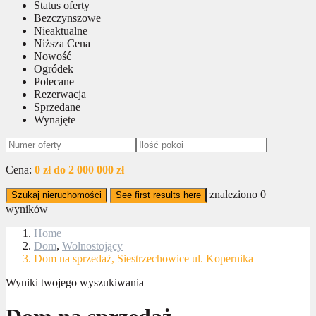
Status oferty
Bezczynszowe
Nieaktualne
Niższa Cena
Nowość
Ogródek
Polecane
Rezerwacja
Sprzedane
Wynajęte
Cena:
0 zł do 2 000 000 zł
znaleziono
0
Szukaj nieruchomości
See first results here
wyników
Home
Dom
,
Wolnostojący
Dom na sprzedaż, Siestrzechowice ul. Kopernika
Wyniki twojego wyszukiwania