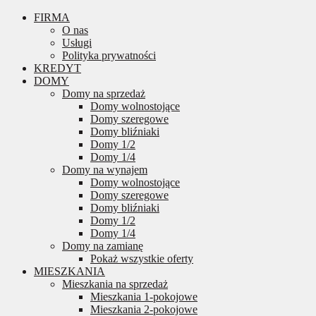
FIRMA
O nas
Usługi
Polityka prywatności
KREDYT
DOMY
Domy na sprzedaż
Domy wolnostojące
Domy szeregowe
Domy bliźniaki
Domy 1/2
Domy 1/4
Domy na wynajem
Domy wolnostojące
Domy szeregowe
Domy bliźniaki
Domy 1/2
Domy 1/4
Domy na zamianę
Pokaż wszystkie oferty
MIESZKANIA
Mieszkania na sprzedaż
Mieszkania 1-pokojowe
Mieszkania 2-pokojowe