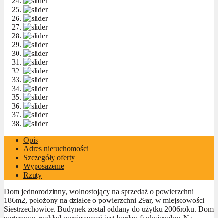
Opis
Adres nieruchomości
Szczegóły oferty
Wyposażenie
Rzuty
Dom jednorodzinny, wolnostojący na sprzedaż o powierzchni
186m2, położony na działce o powierzchni 29ar, w miejscowości
Siestrzechowice. Budynek został oddany do użytku 2006roku. Dom
parterowy, rozkład pomieszczeń jest bardzo funkcjonalny. Na