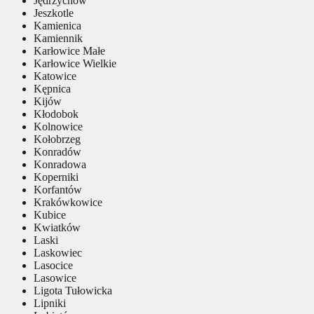
Jędrzychów
Jeszkotle
Kamienica
Kamiennik
Karłowice Małe
Karłowice Wielkie
Katowice
Kępnica
Kijów
Kłodobok
Kolnowice
Kołobrzeg
Konradów
Konradowa
Koperniki
Korfantów
Krakówkowice
Kubice
Kwiatków
Laski
Laskowiec
Lasocice
Lasowice
Ligota Tułowicka
Lipniki