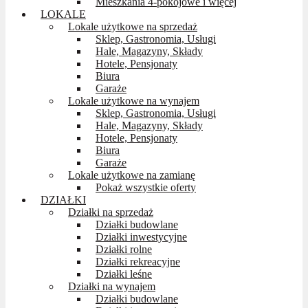
Mieszkania 4-pokojowe i więcej
LOKALE
Lokale użytkowe na sprzedaż
Sklep, Gastronomia, Usługi
Hale, Magazyny, Składy
Hotele, Pensjonaty
Biura
Garaże
Lokale użytkowe na wynajem
Sklep, Gastronomia, Usługi
Hale, Magazyny, Składy
Hotele, Pensjonaty
Biura
Garaże
Lokale użytkowe na zamianę
Pokaż wszystkie oferty
DZIAŁKI
Działki na sprzedaż
Działki budowlane
Działki inwestycyjne
Działki rolne
Działki rekreacyjne
Działki leśne
Działki na wynajem
Działki budowlane