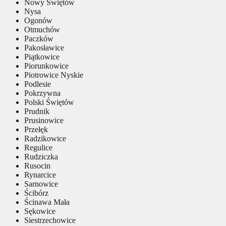
Nowy Świętów
Nysa
Ogonów
Otmuchów
Paczków
Pakosławice
Piątkowice
Piorunkowice
Piotrowice Nyskie
Podlesie
Pokrzywna
Polski Świętów
Prudnik
Prusinowice
Przełęk
Radzikowice
Regulice
Rudziczka
Rusocin
Rynarcice
Sarnowice
Ścibórz
Ścinawa Mała
Sękowice
Siestrzechowice