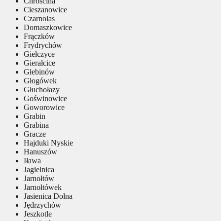
Chróścina
Cieszanowice
Czarnolas
Domaszkowice
Frączków
Frydrychów
Giełczyce
Gierałcice
Głebinów
Głogówek
Głuchołazy
Goświnowice
Goworowice
Grabin
Grabina
Gracze
Hajduki Nyskie
Hanuszów
Iława
Jagielnica
Jarnołtów
Jarnołtówek
Jasienica Dolna
Jędrzychów
Jeszkotle