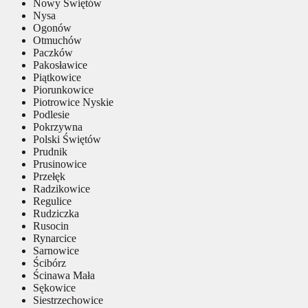
Nowy Świętów
Nysa
Ogonów
Otmuchów
Paczków
Pakosławice
Piątkowice
Piorunkowice
Piotrowice Nyskie
Podlesie
Pokrzywna
Polski Świętów
Prudnik
Prusinowice
Przełęk
Radzikowice
Regulice
Rudziczka
Rusocin
Rynarcice
Sarnowice
Ścibórz
Ścinawa Mała
Sękowice
Siestrzechowice