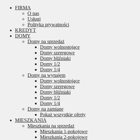
FIRMA
O nas
Usługi
Polityka prywatności
KREDYT
DOMY
Domy na sprzedaż
Domy wolnostojące
Domy szeregowe
Domy bliźniaki
Domy 1/2
Domy 1/4
Domy na wynajem
Domy wolnostojące
Domy szeregowe
Domy bliźniaki
Domy 1/2
Domy 1/4
Domy na zamianę
Pokaż wszystkie oferty
MIESZKANIA
Mieszkania na sprzedaż
Mieszkania 1-pokojowe
Mieszkania 2-pokojowe