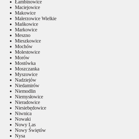
Łambinowice
Maciejowice
Makowice
Malerzowice Wielkie
Mańkowice
Markowice
Meszno
Mieszkowice
Mochów
Molestowice
Morów
Mostówka
Moszczanka
Myszowice
Nadziejów
Niedamirów
Niemodlin
Niemysłowice
Nieradowice
Niesiebędowice
Niwnica
Nowaki
Nowy Las
Nowy Świętów
Nysa