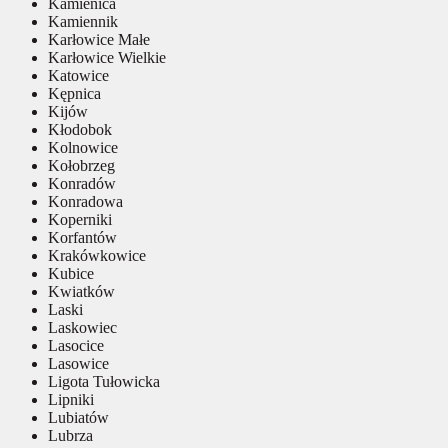
Kamienica
Kamiennik
Karłowice Małe
Karłowice Wielkie
Katowice
Kępnica
Kijów
Kłodobok
Kolnowice
Kołobrzeg
Konradów
Konradowa
Koperniki
Korfantów
Krakówkowice
Kubice
Kwiatków
Laski
Laskowiec
Lasocice
Lasowice
Ligota Tułowicka
Lipniki
Lubiatów
Lubrza