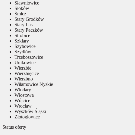
Sławniowice
Słoków
Śmicz
Stary Grodków
Stary Las
Stary Paczków
Strobice
Szklary
Szybowice
Szydłów
Trzeboszowice
Unikowice
Wierzbie
Wierzbięcice
Wierzbno
Wilamowice Nyskie
Włodary
Włostowa
Wójcice
Wrocław
Wyszków Śląski
Złotogłowice
Status oferty