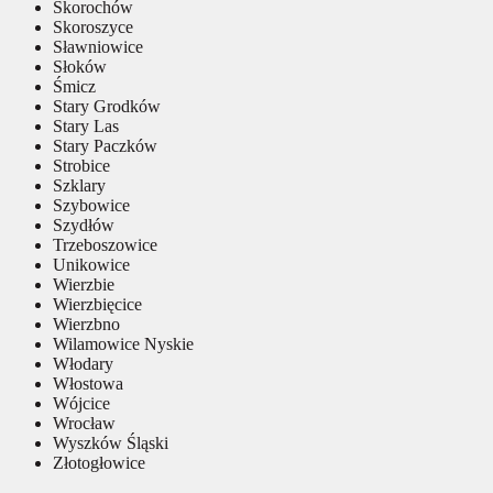
Skorochów
Skoroszyce
Sławniowice
Słoków
Śmicz
Stary Grodków
Stary Las
Stary Paczków
Strobice
Szklary
Szybowice
Szydłów
Trzeboszowice
Unikowice
Wierzbie
Wierzbięcice
Wierzbno
Wilamowice Nyskie
Włodary
Włostowa
Wójcice
Wrocław
Wyszków Śląski
Złotogłowice