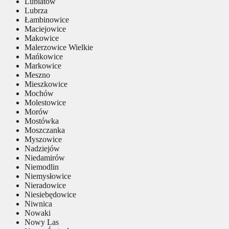
Lubiatów
Lubrza
Łambinowice
Maciejowice
Makowice
Malerzowice Wielkie
Mańkowice
Markowice
Meszno
Mieszkowice
Mochów
Molestowice
Morów
Mostówka
Moszczanka
Myszowice
Nadziejów
Niedamirów
Niemodlin
Niemysłowice
Nieradowice
Niesiebędowice
Niwnica
Nowaki
Nowy Las