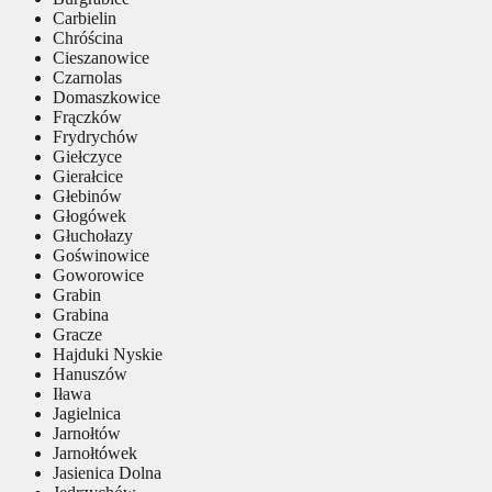
Carbielin
Chróścina
Cieszanowice
Czarnolas
Domaszkowice
Frączków
Frydrychów
Giełczyce
Gierałcice
Głebinów
Głogówek
Głuchołazy
Goświnowice
Goworowice
Grabin
Grabina
Gracze
Hajduki Nyskie
Hanuszów
Iława
Jagielnica
Jarnołtów
Jarnołtówek
Jasienica Dolna