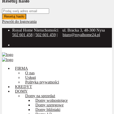
Resetuj hasło
Resetuj hasło
Powrót do logowania
Royal Home Nieruchomości
ul. Bracka 3, 48-300 Nysa
502 601 458
|
502 601 459
|
biuro@royalhome24.pl
Social Media:
FIRMA
O nas
Usługi
Polityka prywatności
KREDYT
DOMY
Domy na sprzedaż
Domy wolnostojące
Domy szeregowe
Domy bliźniaki