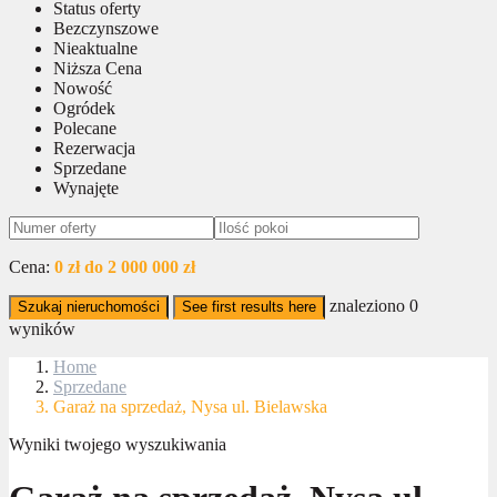
Status oferty
Bezczynszowe
Nieaktualne
Niższa Cena
Nowość
Ogródek
Polecane
Rezerwacja
Sprzedane
Wynajęte
Cena:
0 zł do 2 000 000 zł
znaleziono
0
Szukaj nieruchomości
See first results here
wyników
Home
Sprzedane
Garaż na sprzedaż, Nysa ul. Bielawska
Wyniki twojego wyszukiwania