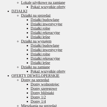
Lokale użytkowe na zamianę
Pokaż wszystkie oferty
DZIAŁKI
Działki na sprzedaż
Działki budowlane
Działki inwestycyjne
Działki rolne
Działki rekreacyjne
Działki leśne
Działki na wynajem
Działki budowlane
Działki inwestycyjne
Działki rolne
Działki rekreacyjne
Działki leśne
Działki na zamianę
Pokaż wszystkie oferty
OFERTY DEWELOPERSKIE
Domy na sprzedaż
Domy wolnostojąc
Domy szeregowe
Domy bliźniaki
Domy 1/2
Domy 1/4
Mieszkania na sprzedaż