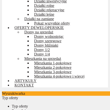
Działki inwestycyjne
Działki rolne
Działki rekreacyjne
Działki leśne
Działki na zamianę
Pokaż wszystkie oferty
OFERTY DEWELOPERSKIE
Domy na sprzedaż
Domy wolnostojąc
Domy szeregowe
Domy bliźniaki
Domy 1/2
Domy 1/4
Mieszkania na sprzedaż
Mieszkania 1-pokojowe
Mieszkania 2-pokojowe
Mieszkania 3-pokojowe
Mieszkania 4-pokojowe i więcej
ARTYKUŁY
KONTAKT
Wyszukiwarka
Typ oferty
Typ oferty