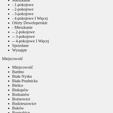
Mieszkanie
- 1-pokojowe
- 2-pokojowe
- 3-pokojowe
- 4-pokojowe I Więcej
Oferty Deweloperskie
- Mieszkanie
-- 2-pokojowe
-- 3-pokojowe
-- 4-pokojowe I Więcej
Sprzedane
Wynajęte
Miejscowość
Miejscowość
Bardno
Biała Nyska
Biała Prudnicka
Bielice
Biskupów
Bodzanów
Bożnowice
Budzieszowice
Buków
Burgrabice