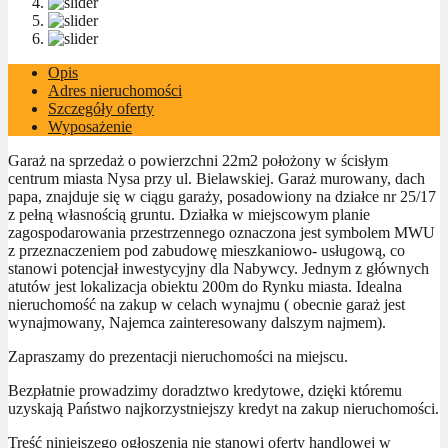
Opis
Adres nieruchomości
Szczegóły oferty
Wyposażenie
Garaż na sprzedaż o powierzchni 22m2 położony w ścisłym
centrum miasta Nysa przy ul. Bielawskiej. Garaż murowany, dach
papa, znajduje się w ciągu garaży, posadowiony na działce nr 25/17
z pełną własnością gruntu. Działka w miejscowym planie
zagospodarowania przestrzennego oznaczona jest symbolem MWU
z przeznaczeniem pod zabudowę mieszkaniowo- usługową, co
stanowi potencjał inwestycyjny dla Nabywcy. Jednym z głównych
atutów jest lokalizacja obiektu 200m do Rynku miasta. Idealna
nieruchomość na zakup w celach wynajmu ( obecnie garaż jest
wynajmowany, Najemca zainteresowany dalszym najmem).
Zapraszamy do prezentacji nieruchomości na miejscu.
Bezpłatnie prowadzimy doradztwo kredytowe, dzięki któremu
uzyskają Państwo najkorzystniejszy kredyt na zakup nieruchomości.
Treść niniejszego ogłoszenia nie stanowi oferty handlowej w