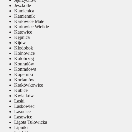
Jędrzychów
Jeszkotle
Kamienica
Kamiennik
Karłowice Małe
Karłowice Wielkie
Katowice
Kępnica
Kijów
Kłodobok
Kolnowice
Kołobrzeg
Konradów
Konradowa
Koperniki
Korfantów
Krakówkowice
Kubice
Kwiatków
Laski
Laskowiec
Lasocice
Lasowice
Ligota Tułowicka
Lipniki