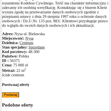
rozumieniu Kodeksu Cywilnego. Treść ma charakter informacyjny i
zalecamy ich osobistą weryfikację. Kontaktując się z biurem Klient
wyraża zgodę na przetwarzanie danych osobowych zgodnie z
przepisami ustawy z dnia 29 sierpnia 1997 roku o ochronie danych
osobowych / Dz.U.Nr. 133 poz. 883/. Klientowi przysługuje prawo
do wglądu do swoich danych osobowych i ich aktualizacji.
Adres:
Nysa ul. Bielawska
Miejscowość:
Nysa
Dzielnica:
Centrum
Stan specjalny:
Sprzedane
Kod pocztowy:
48-300
Państwo:
Polska
ID :
56375
Cena:
75 000 zł
2
Metraż:
22 m
ścisłe centrum
Porównaj oferty
Porównaj
Podobne oferty