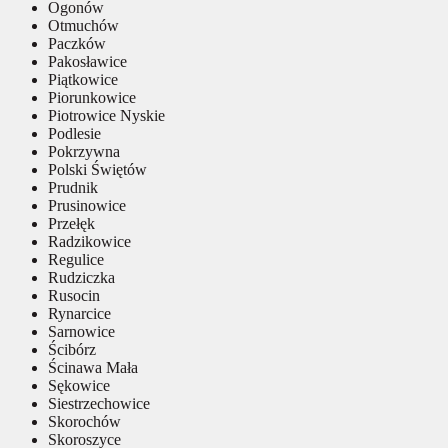
Ogonów
Otmuchów
Paczków
Pakosławice
Piątkowice
Piorunkowice
Piotrowice Nyskie
Podlesie
Pokrzywna
Polski Świętów
Prudnik
Prusinowice
Przełęk
Radzikowice
Regulice
Rudziczka
Rusocin
Rynarcice
Sarnowice
Ścibórz
Ścinawa Mała
Sękowice
Siestrzechowice
Skorochów
Skoroszyce