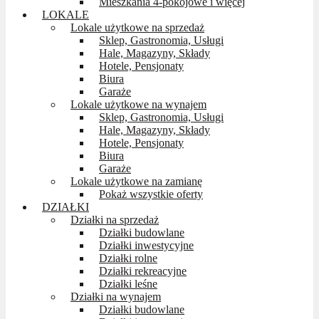
Mieszkania 4-pokojowe i więcej
LOKALE
Lokale użytkowe na sprzedaż
Sklep, Gastronomia, Usługi
Hale, Magazyny, Składy
Hotele, Pensjonaty
Biura
Garaże
Lokale użytkowe na wynajem
Sklep, Gastronomia, Usługi
Hale, Magazyny, Składy
Hotele, Pensjonaty
Biura
Garaże
Lokale użytkowe na zamianę
Pokaż wszystkie oferty
DZIAŁKI
Działki na sprzedaż
Działki budowlane
Działki inwestycyjne
Działki rolne
Działki rekreacyjne
Działki leśne
Działki na wynajem
Działki budowlane