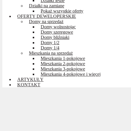
Działki leśne
Działki na zamianę
Pokaż wszystkie oferty
OFERTY DEWELOPERSKIE
Domy na sprzedaż
Domy wolnostojąc
Domy szeregowe
Domy bliźniaki
Domy 1/2
Domy 1/4
Mieszkania na sprzedaż
Mieszkania 1-pokojowe
Mieszkania 2-pokojowe
Mieszkania 3-pokojowe
Mieszkania 4-pokojowe i więcej
ARTYKUŁY
KONTAKT