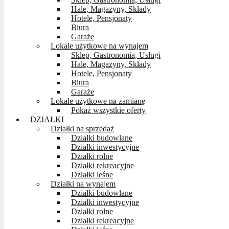
Hale, Magazyny, Składy
Hotele, Pensjonaty
Biura
Garaże
Lokale użytkowe na wynajem
Sklep, Gastronomia, Usługi
Hale, Magazyny, Składy
Hotele, Pensjonaty
Biura
Garaże
Lokale użytkowe na zamianę
Pokaż wszystkie oferty
DZIAŁKI
Działki na sprzedaż
Działki budowlane
Działki inwestycyjne
Działki rolne
Działki rekreacyjne
Działki leśne
Działki na wynajem
Działki budowlane
Działki inwestycyjne
Działki rolne
Działki rekreacyjne