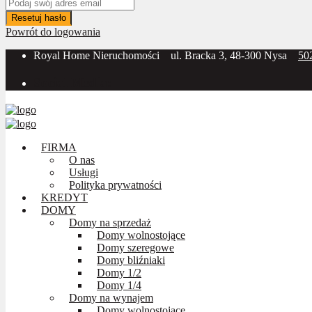
Resetuj hasło
Powrót do logowania
Royal Home Nieruchomości
ul. Bracka 3, 48-300 Nysa
50
Social Media:
FIRMA
O nas
Usługi
Polityka prywatności
KREDYT
DOMY
Domy na sprzedaż
Domy wolnostojące
Domy szeregowe
Domy bliźniaki
Domy 1/2
Domy 1/4
Domy na wynajem
Domy wolnostojące