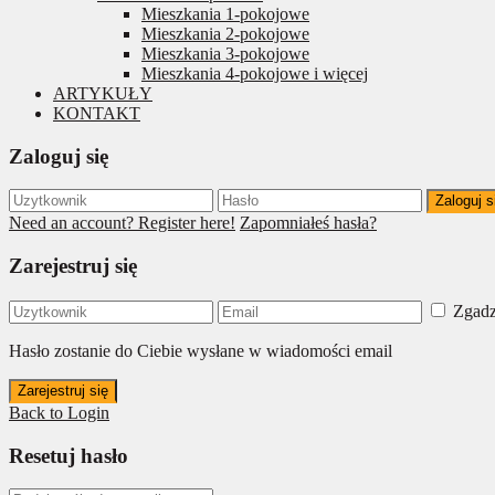
Mieszkania 1-pokojowe
Mieszkania 2-pokojowe
Mieszkania 3-pokojowe
Mieszkania 4-pokojowe i więcej
ARTYKUŁY
KONTAKT
Zaloguj się
Zaloguj s
Need an account? Register here!
Zapomniałeś hasła?
Zarejestruj się
Zgadz
Hasło zostanie do Ciebie wysłane w wiadomości email
Zarejestruj się
Back to Login
Resetuj hasło