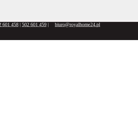
2 601 458
|
502 601 459
|
biuro@royalhome24.pl