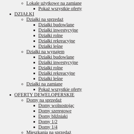
Lokale użytkowe na zamianę
Pokaż wszystkie oferty
DZIAŁKI
Działki na sprzedaż
Działki budowlane
Działki inwestycyjne
Działki rolne
Działki rekreacyjne
Działki leśne
Działki na wynajem
Działki budowlane
Działki inwestycyjne
Działki rolne
Działki rekreacyjne
Działki leśne
Działki na zamianę
Pokaż wszystkie oferty
OFERTY DEWELOPERSKIE
Domy na sprzedaż
Domy wolnostojąc
Domy szeregowe
Domy bliźniaki
Domy 1/2
Domy 1/4
Mieszkania na sprzedaż