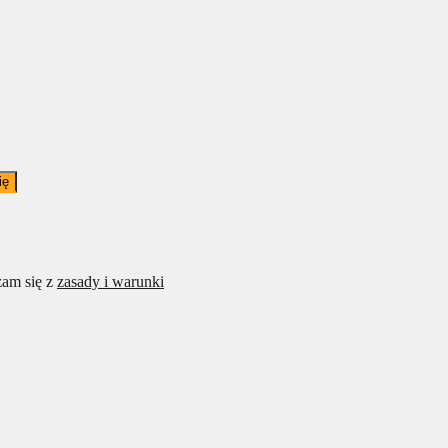
ię
am się z
zasady i warunki