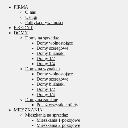
FIRMA
O nas
Usługi
Polityka prywatności
KREDYT
DOMY
Domy na sprzedaż
Domy wolnostojące
Domy szeregowe
Domy bliźniaki
Domy 1/2
Domy 1/4
Domy na wynajem
Domy wolnostojące
Domy szeregowe
Domy bliźniaki
Domy 1/2
Domy 1/4
Domy na zamianę
Pokaż wszystkie oferty
MIESZKANIA
Mieszkania na sprzedaż
Mieszkania 1-pokojowe
Mieszkania 2-pokojowe