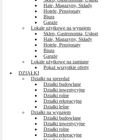
Hale, Magazyny, Składy
Hotele, Pensjonaty
Biura
Garaże
Lokale użytkowe na wynajem
Sklep, Gastronomia, Usługi
Hale, Magazyny, Składy
Hotele, Pensjonaty
Biura
Garaże
Lokale użytkowe na zamianę
Pokaż wszystkie oferty
DZIAŁKI
Działki na sprzedaż
Działki budowlane
Działki inwestycyjne
Działki rolne
Działki rekreacyjne
Działki leśne
Działki na wynajem
Działki budowlane
Działki inwestycyjne
Działki rolne
Działki rekreacyjne