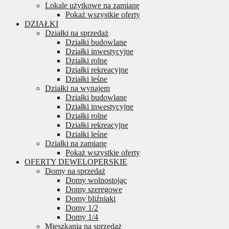
Lokale użytkowe na zamianę
Pokaż wszystkie oferty
DZIAŁKI
Działki na sprzedaż
Działki budowlane
Działki inwestycyjne
Działki rolne
Działki rekreacyjne
Działki leśne
Działki na wynajem
Działki budowlane
Działki inwestycyjne
Działki rolne
Działki rekreacyjne
Działki leśne
Działki na zamianę
Pokaż wszystkie oferty
OFERTY DEWELOPERSKIE
Domy na sprzedaż
Domy wolnostojąc
Domy szeregowe
Domy bliźniaki
Domy 1/2
Domy 1/4
Mieszkania na sprzedaż