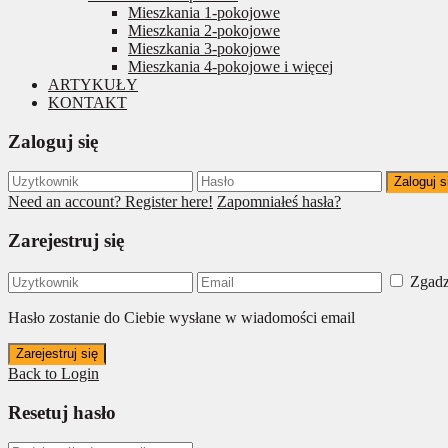
Mieszkania 1-pokojowe
Mieszkania 2-pokojowe
Mieszkania 3-pokojowe
Mieszkania 4-pokojowe i więcej
ARTYKUŁY
KONTAKT
Zaloguj się
Zaloguj s
Need an account? Register here!
Zapomniałeś hasła?
Zarejestruj się
Zgadz
Hasło zostanie do Ciebie wysłane w wiadomości email
Zarejestruj się
Back to Login
Resetuj hasło