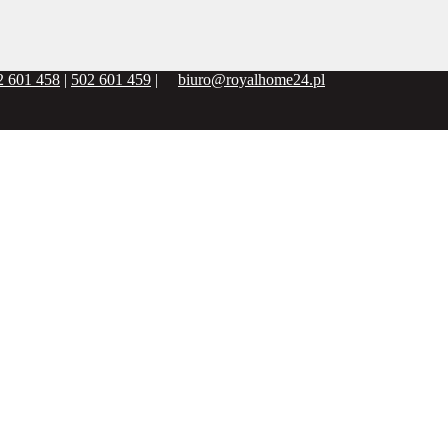
2 601 458
|
502 601 459
|
biuro@royalhome24.pl