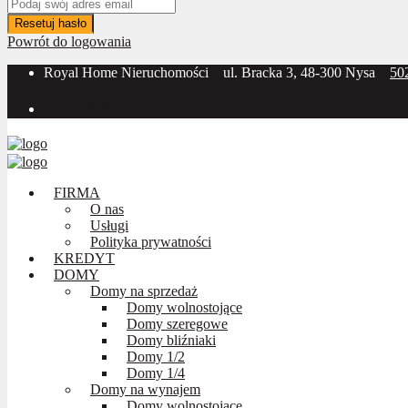
Resetuj hasło
Powrót do logowania
Royal Home Nieruchomości
ul. Bracka 3, 48-300 Nysa
50
Social Media:
FIRMA
O nas
Usługi
Polityka prywatności
KREDYT
DOMY
Domy na sprzedaż
Domy wolnostojące
Domy szeregowe
Domy bliźniaki
Domy 1/2
Domy 1/4
Domy na wynajem
Domy wolnostojące