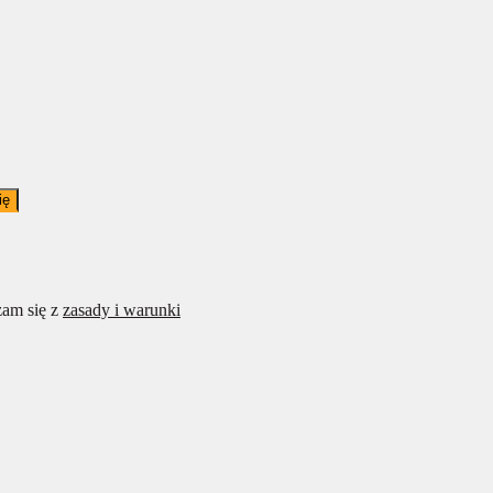
ię
am się z
zasady i warunki