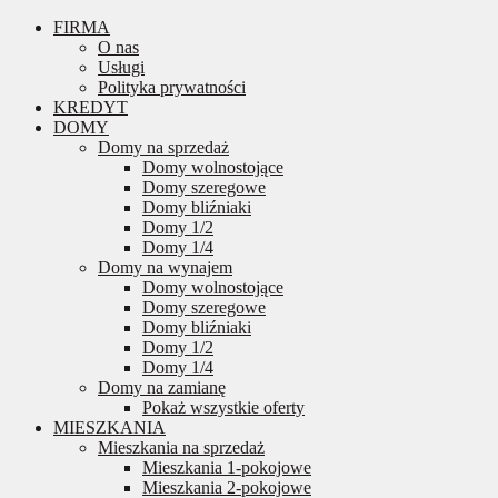
FIRMA
O nas
Usługi
Polityka prywatności
KREDYT
DOMY
Domy na sprzedaż
Domy wolnostojące
Domy szeregowe
Domy bliźniaki
Domy 1/2
Domy 1/4
Domy na wynajem
Domy wolnostojące
Domy szeregowe
Domy bliźniaki
Domy 1/2
Domy 1/4
Domy na zamianę
Pokaż wszystkie oferty
MIESZKANIA
Mieszkania na sprzedaż
Mieszkania 1-pokojowe
Mieszkania 2-pokojowe