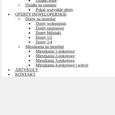
Działki leśne
Działki na zamianę
Pokaż wszystkie oferty
OFERTY DEWELOPERSKIE
Domy na sprzedaż
Domy wolnostojąc
Domy szeregowe
Domy bliźniaki
Domy 1/2
Domy 1/4
Mieszkania na sprzedaż
Mieszkania 1-pokojowe
Mieszkania 2-pokojowe
Mieszkania 3-pokojowe
Mieszkania 4-pokojowe i więcej
ARTYKUŁY
KONTAKT