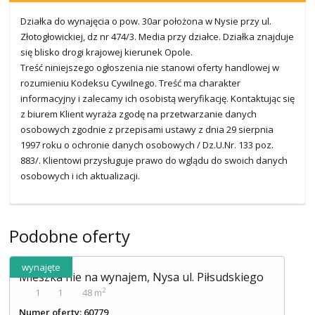
Działka do wynajęcia o pow. 30ar położona w Nysie przy ul.
Złotogłowickiej, dz nr 474/3. Media przy działce. Działka znajduje
się blisko drogi krajowej kierunek Opole.
Treść niniejszego ogłoszenia nie stanowi oferty handlowej w
rozumieniu Kodeksu Cywilnego. Treść ma charakter
informacyjny i zalecamy ich osobistą weryfikację. Kontaktując się
z biurem Klient wyraża zgodę na przetwarzanie danych
osobowych zgodnie z przepisami ustawy z dnia 29 sierpnia
1997 roku o ochronie danych osobowych / Dz.U.Nr. 133 poz.
883/. Klientowi przysługuje prawo do wglądu do swoich danych
osobowych i ich aktualizacji.
Podobne oferty
wynajęte
Mieszka nie na wynajem, Nysa ul. Piłsudskiego
2
1
1
48 m
Numer oferty: 60779