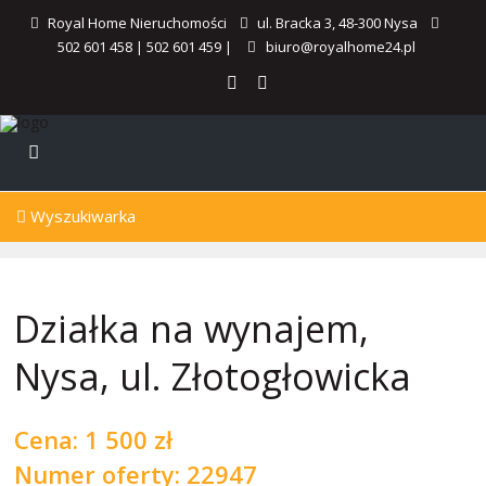
Royal Home Nieruchomości
ul. Bracka 3, 48-300 Nysa
502 601 458
|
502 601 459
|
biuro@royalhome24.pl
Wyszukiwarka
Działka na wynajem,
Nysa, ul. Złotogłowicka
Cena:
1 500 zł
Numer oferty: 22947