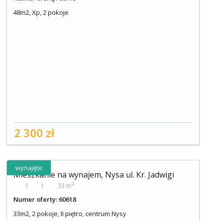
48m2, Xp, 2 pokoje
2 300 zł
wynajęte
Mieszkanie na wynajem, Nysa ul. Kr. Jadwigi
2
1
1
33 m
Numer oferty: 60618
33m2, 2 pokoje, II piętro, centrum Nysy