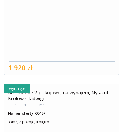
1 920 zł
wynajęte
Mieszkanie 2-pokojowe, na wynajem, Nysa ul.
Królowej Jadwigi
2
1
1
33 m
Numer oferty: 60487
33m2, 2 pokoje, II piętro.