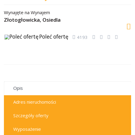
Wynajęte
na
Wynajem
Złotogłowicka,
Osiedla
Poleć ofertę
4193
wynajęte
Opis
Adres nieruchomości
Szczegóły oferty
Wyposażenie