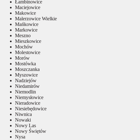
Łambinowice
Maciejowice
Makowice
Malerzowice Wielkie
Mańkowice
Markowice
Meszno
Mieszkowice
Mochów
Molestowice
Morów
Mostówka
Moszczanka
Myszowice
Nadziejów
Niedamirów
Niemodlin
Niemysłowice
Nieradowice
Niesiebędowice
Niwnica
Nowaki
Nowy Las
Nowy Świętów
Nysa