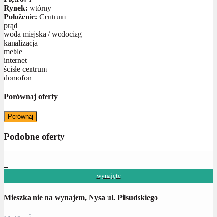
Rynek:
wtórny
Położenie:
Centrum
prąd
woda miejska / wodociąg
kanalizacja
meble
internet
ścisłe centrum
domofon
Porównaj oferty
Porównaj
Podobne oferty
+
wynajęte
Mieszka nie na wynajem, Nysa ul. Piłsudskiego
2