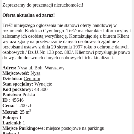
Zapraszamy do prezentacji nieruchomości!
Oferta aktualna od zaraz!
Treść niniejszego ogłoszenia nie stanowi oferty handlowej w
rozumieniu Kodeksu Cywilnego. Treść ma charakter informacyjny i
zalecamy ich osobistą weryfikację. Kontaktując się z biurem Klient
wyraża zgodę na przetwarzanie danych osobowych zgodnie z
przepisami ustawy z dnia 29 sierpnia 1997 roku o ochronie danych
osobowych / Dz.U.Nr. 133 poz. 883/. Klientowi przysługuje prawo
do wglądu do swoich danych osobowych i ich aktualizacji.
Adres:
Nysa ul. Boh. Warszawy
Miejscowość:
Nysa
Dzielnica:
Centrum
Stan specjalny:
Wynajęte
Kod pocztowy:
48-300
Państwo:
Polska
ID :
45646
Cena:
1 200 zł
2
Metraż:
25 m
Pokoje:
1
Łazienki:
1
Miejsce Parkingowe:
miejsce postojowe na parkingu
Piętro:
1