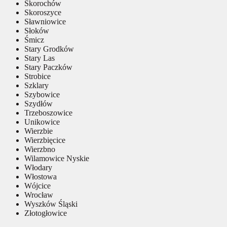
Skorochów
Skoroszyce
Sławniowice
Słoków
Śmicz
Stary Grodków
Stary Las
Stary Paczków
Strobice
Szklary
Szybowice
Szydłów
Trzeboszowice
Unikowice
Wierzbie
Wierzbięcice
Wierzbno
Wilamowice Nyskie
Włodary
Włostowa
Wójcice
Wrocław
Wyszków Śląski
Złotogłowice