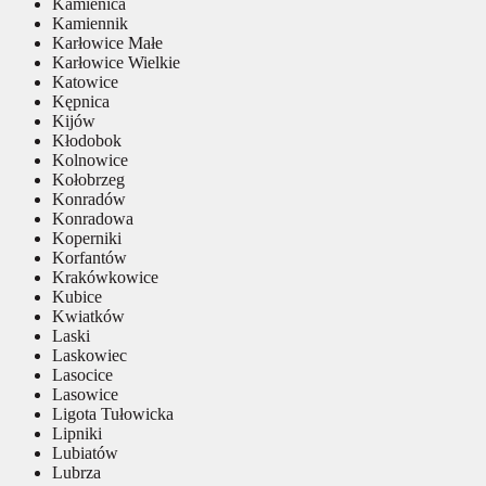
Kamienica
Kamiennik
Karłowice Małe
Karłowice Wielkie
Katowice
Kępnica
Kijów
Kłodobok
Kolnowice
Kołobrzeg
Konradów
Konradowa
Koperniki
Korfantów
Krakówkowice
Kubice
Kwiatków
Laski
Laskowiec
Lasocice
Lasowice
Ligota Tułowicka
Lipniki
Lubiatów
Lubrza