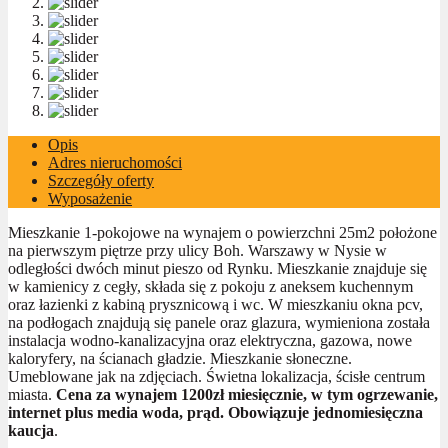
Opis
Adres nieruchomości
Szczegóły oferty
Wyposażenie
Mieszkanie 1-pokojowe na wynajem o powierzchni 25m2 położone
na pierwszym piętrze przy ulicy Boh. Warszawy w Nysie w
odległości dwóch minut pieszo od Rynku. Mieszkanie znajduje się
w kamienicy z cegły, składa się z pokoju z aneksem kuchennym
oraz łazienki z kabiną prysznicową i wc. W mieszkaniu okna pcv,
na podłogach znajdują się panele oraz glazura, wymieniona została
instalacja wodno-kanalizacyjna oraz elektryczna, gazowa, nowe
kaloryfery, na ścianach gładzie. Mieszkanie słoneczne.
Umeblowane jak na zdjęciach. Świetna lokalizacja, ścisłe centrum
miasta.
Cena za wynajem 1200zł miesięcznie, w tym ogrzewanie,
internet plus media woda, prąd. Obowiązuje jednomiesięczna
kaucja
.