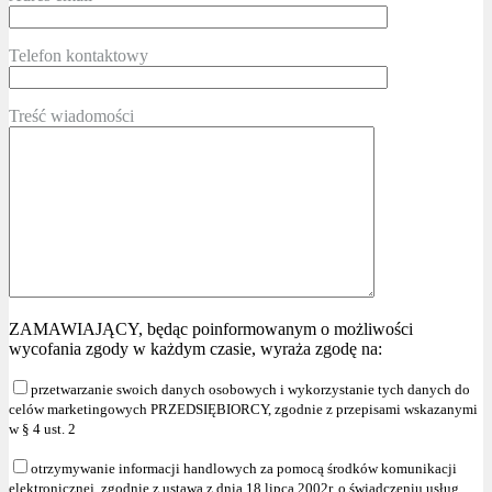
Telefon kontaktowy
Treść wiadomości
ZAMAWIAJĄCY, będąc poinformowanym o możliwości
wycofania zgody w każdym czasie, wyraża zgodę na:
przetwarzanie swoich danych osobowych i wykorzystanie tych danych do
celów marketingowych PRZEDSIĘBIORCY, zgodnie z przepisami wskazanymi
w § 4 ust. 2
otrzymywanie informacji handlowych za pomocą środków komunikacji
elektronicznej, zgodnie z ustawą z dnia 18 lipca 2002r. o świadczeniu usług