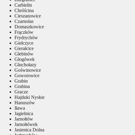
Carbielin
Chróścina
Cieszanowice
Czarnolas
Domaszkowice
Frączków
Frydrychów
Giełczyce
Gierałcice
Głebinów
Głogówek
Głuchołazy
Goświnowice
Goworowice
Grabin
Grabina
Gracze
Hajduki Nyskie
Hanuszów
Iława
Jagielnica
Jarnołtów
Jarnołtówek
Jasienica Dolna