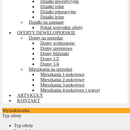
Działki inwestycyjne
Działki rolne
Działki rekreacyjne
Działki leśne
Działki na zamianę
Pokaż wszystkie oferty
OFERTY DEWELOPERSKIE
Domy na sprzedaż
Domy wolnostojąc
Domy szeregowe
Domy bliźniaki
Domy 1/2
Domy 1/4
Mieszkania na sprzedaż
Mieszkania 1-pokojowe
Mieszkania 2-pokojowe
Mieszkania 3-pokojowe
Mieszkania 4-pokojowe i więcej
ARTYKUŁY
KONTAKT
Wyszukiwarka
Typ oferty
Typ oferty