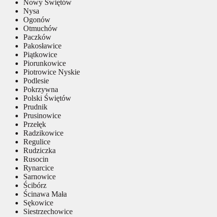
Nowy Świętów
Nysa
Ogonów
Otmuchów
Paczków
Pakosławice
Piątkowice
Piorunkowice
Piotrowice Nyskie
Podlesie
Pokrzywna
Polski Świętów
Prudnik
Prusinowice
Przełęk
Radzikowice
Regulice
Rudziczka
Rusocin
Rynarcice
Sarnowice
Ścibórz
Ścinawa Mała
Sękowice
Siestrzechowice