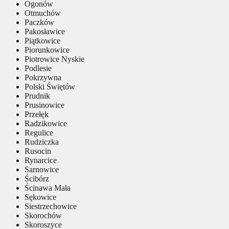
Ogonów
Otmuchów
Paczków
Pakosławice
Piątkowice
Piorunkowice
Piotrowice Nyskie
Podlesie
Pokrzywna
Polski Świętów
Prudnik
Prusinowice
Przełęk
Radzikowice
Regulice
Rudziczka
Rusocin
Rynarcice
Sarnowice
Ścibórz
Ścinawa Mała
Sękowice
Siestrzechowice
Skorochów
Skoroszyce