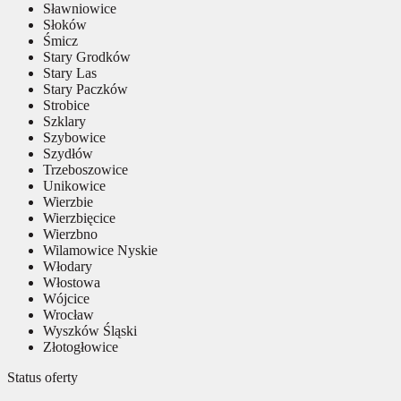
Sławniowice
Słoków
Śmicz
Stary Grodków
Stary Las
Stary Paczków
Strobice
Szklary
Szybowice
Szydłów
Trzeboszowice
Unikowice
Wierzbie
Wierzbięcice
Wierzbno
Wilamowice Nyskie
Włodary
Włostowa
Wójcice
Wrocław
Wyszków Śląski
Złotogłowice
Status oferty