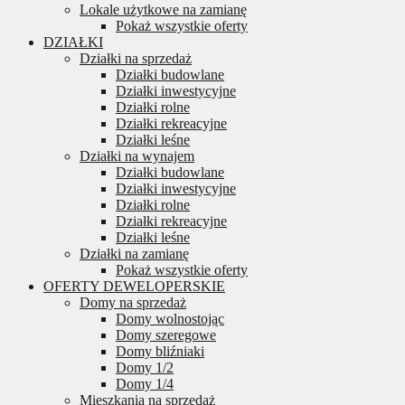
Lokale użytkowe na zamianę
Pokaż wszystkie oferty
DZIAŁKI
Działki na sprzedaż
Działki budowlane
Działki inwestycyjne
Działki rolne
Działki rekreacyjne
Działki leśne
Działki na wynajem
Działki budowlane
Działki inwestycyjne
Działki rolne
Działki rekreacyjne
Działki leśne
Działki na zamianę
Pokaż wszystkie oferty
OFERTY DEWELOPERSKIE
Domy na sprzedaż
Domy wolnostojąc
Domy szeregowe
Domy bliźniaki
Domy 1/2
Domy 1/4
Mieszkania na sprzedaż