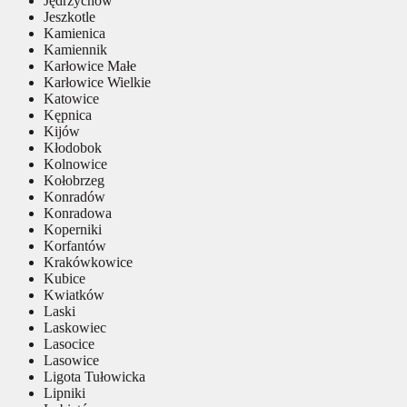
Jędrzychów
Jeszkotle
Kamienica
Kamiennik
Karłowice Małe
Karłowice Wielkie
Katowice
Kępnica
Kijów
Kłodobok
Kolnowice
Kołobrzeg
Konradów
Konradowa
Koperniki
Korfantów
Krakówkowice
Kubice
Kwiatków
Laski
Laskowiec
Lasocice
Lasowice
Ligota Tułowicka
Lipniki