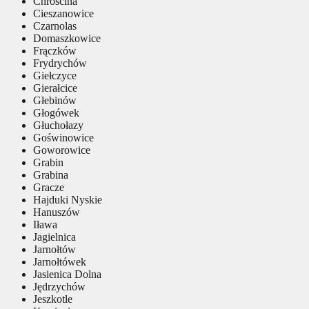
Chróścina
Cieszanowice
Czarnolas
Domaszkowice
Frączków
Frydrychów
Giełczyce
Gierałcice
Głebinów
Głogówek
Głuchołazy
Goświnowice
Goworowice
Grabin
Grabina
Gracze
Hajduki Nyskie
Hanuszów
Iława
Jagielnica
Jarnołtów
Jarnołtówek
Jasienica Dolna
Jędrzychów
Jeszkotle