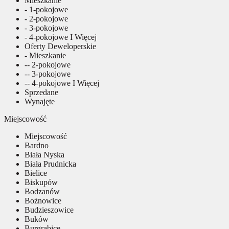
Mieszkanie
- 1-pokojowe
- 2-pokojowe
- 3-pokojowe
- 4-pokojowe I Więcej
Oferty Deweloperskie
- Mieszkanie
-- 2-pokojowe
-- 3-pokojowe
-- 4-pokojowe I Więcej
Sprzedane
Wynajęte
Miejscowość
Miejscowość
Bardno
Biała Nyska
Biała Prudnicka
Bielice
Biskupów
Bodzanów
Bożnowice
Budzieszowice
Buków
Burgrabice