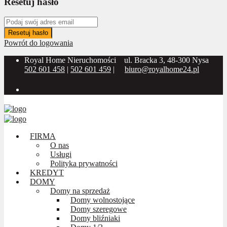
Resetuj hasło
Resetuj hasło
Powrót do logowania
Royal Home Nieruchomości
ul. Bracka 3, 48-300 Nysa
502 601 458
|
502 601 459
|
biuro@royalhome24.pl
Social Media:
FIRMA
O nas
Usługi
Polityka prywatności
KREDYT
DOMY
Domy na sprzedaż
Domy wolnostojące
Domy szeregowe
Domy bliźniaki