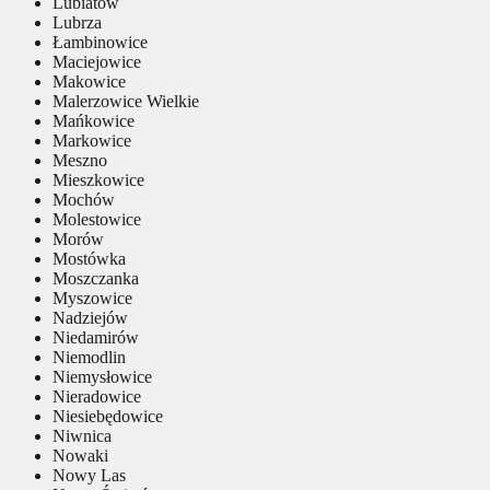
Lubiatów
Lubrza
Łambinowice
Maciejowice
Makowice
Malerzowice Wielkie
Mańkowice
Markowice
Meszno
Mieszkowice
Mochów
Molestowice
Morów
Mostówka
Moszczanka
Myszowice
Nadziejów
Niedamirów
Niemodlin
Niemysłowice
Nieradowice
Niesiebędowice
Niwnica
Nowaki
Nowy Las