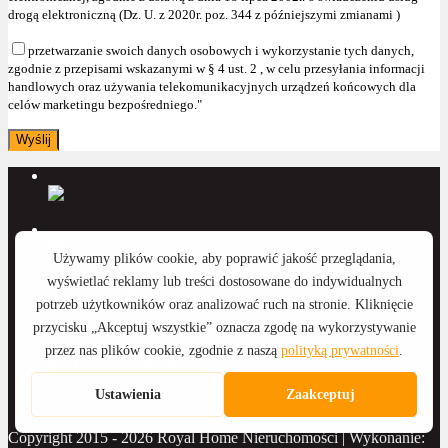
drogą elektroniczną (Dz. U. z 2020r. poz. 344 z późniejszymi zmianami )
przetwarzanie swoich danych osobowych i wykorzystanie tych danych,
zgodnie z przepisami wskazanymi w § 4 ust. 2 , w celu przesyłania informacji
handlowych oraz używania telekomunikacyjnych urządzeń końcowych dla
celów marketingu bezpośredniego."
Anna Wyka
Katarzyna Witkowska
Copyright 2015 - 2026 Royal Home Nieruchomości | Wykonanie: