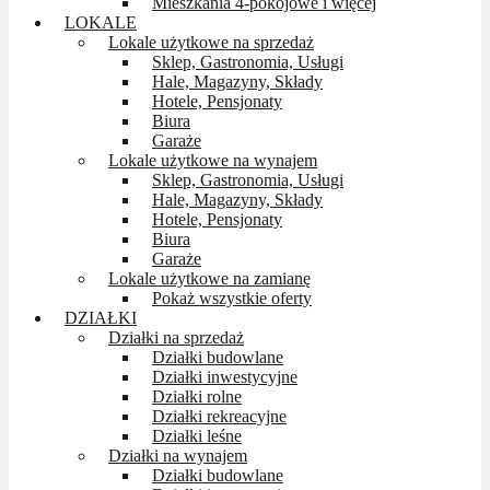
Mieszkania 4-pokojowe i więcej
LOKALE
Lokale użytkowe na sprzedaż
Sklep, Gastronomia, Usługi
Hale, Magazyny, Składy
Hotele, Pensjonaty
Biura
Garaże
Lokale użytkowe na wynajem
Sklep, Gastronomia, Usługi
Hale, Magazyny, Składy
Hotele, Pensjonaty
Biura
Garaże
Lokale użytkowe na zamianę
Pokaż wszystkie oferty
DZIAŁKI
Działki na sprzedaż
Działki budowlane
Działki inwestycyjne
Działki rolne
Działki rekreacyjne
Działki leśne
Działki na wynajem
Działki budowlane