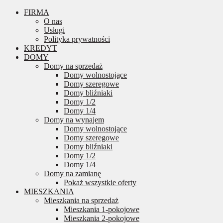
FIRMA
O nas
Usługi
Polityka prywatności
KREDYT
DOMY
Domy na sprzedaż
Domy wolnostojące
Domy szeregowe
Domy bliźniaki
Domy 1/2
Domy 1/4
Domy na wynajem
Domy wolnostojące
Domy szeregowe
Domy bliźniaki
Domy 1/2
Domy 1/4
Domy na zamianę
Pokaż wszystkie oferty
MIESZKANIA
Mieszkania na sprzedaż
Mieszkania 1-pokojowe
Mieszkania 2-pokojowe