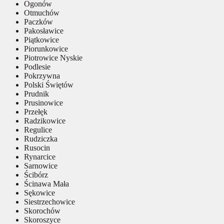
Ogonów
Otmuchów
Paczków
Pakosławice
Piątkowice
Piorunkowice
Piotrowice Nyskie
Podlesie
Pokrzywna
Polski Świętów
Prudnik
Prusinowice
Przełęk
Radzikowice
Regulice
Rudziczka
Rusocin
Rynarcice
Sarnowice
Ścibórz
Ścinawa Mała
Sękowice
Siestrzechowice
Skorochów
Skoroszyce