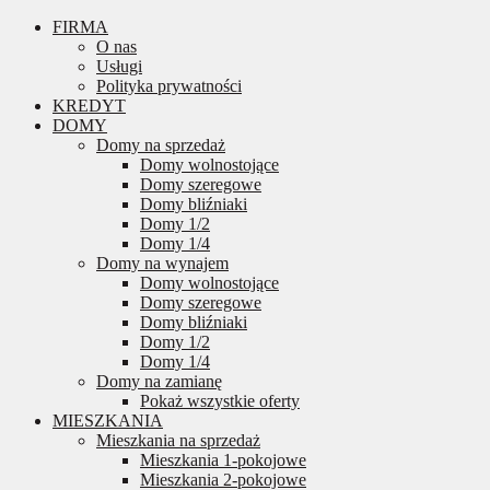
FIRMA
O nas
Usługi
Polityka prywatności
KREDYT
DOMY
Domy na sprzedaż
Domy wolnostojące
Domy szeregowe
Domy bliźniaki
Domy 1/2
Domy 1/4
Domy na wynajem
Domy wolnostojące
Domy szeregowe
Domy bliźniaki
Domy 1/2
Domy 1/4
Domy na zamianę
Pokaż wszystkie oferty
MIESZKANIA
Mieszkania na sprzedaż
Mieszkania 1-pokojowe
Mieszkania 2-pokojowe