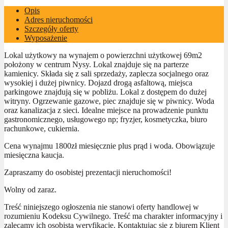
Opis
Adres nieruchomości
Szczegóły oferty
Wyposażenie
Lokal użytkowy na wynajem o powierzchni użytkowej 69m2
położony w centrum Nysy. Lokal znajduje się na parterze
kamienicy. Składa się z sali sprzedaży, zaplecza socjalnego oraz
wysokiej i dużej piwnicy. Dojazd drogą asfaltową, miejsca
parkingowe znajdują się w pobliżu. Lokal z dostępem do dużej
witryny. Ogrzewanie gazowe, piec znajduje się w piwnicy. Woda
oraz kanalizacja z sieci. Idealne miejsce na prowadzenie punktu
gastronomicznego, usługowego np; fryzjer, kosmetyczka, biuro
rachunkowe, cukiernia.
Cena wynajmu 1800zł miesięcznie plus prąd i woda. Obowiązuje
miesięczna kaucja.
Zapraszamy do osobistej prezentacji nieruchomości!
Wolny od zaraz.
Treść niniejszego ogłoszenia nie stanowi oferty handlowej w
rozumieniu Kodeksu Cywilnego. Treść ma charakter informacyjny i
zalecamy ich osobistą weryfikację. Kontaktując się z biurem Klient