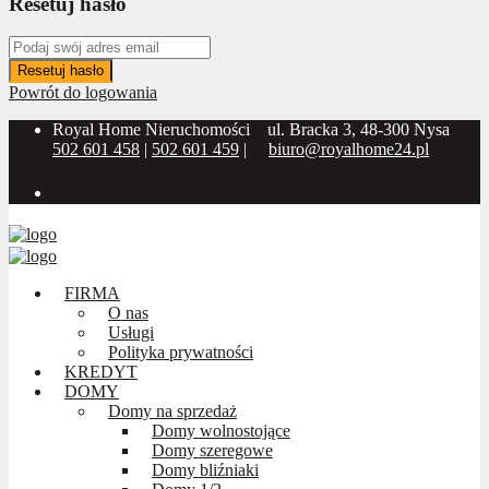
Resetuj hasło
Resetuj hasło
Powrót do logowania
Royal Home Nieruchomości
ul. Bracka 3, 48-300 Nysa
502 601 458
|
502 601 459
|
biuro@royalhome24.pl
Social Media:
FIRMA
O nas
Usługi
Polityka prywatności
KREDYT
DOMY
Domy na sprzedaż
Domy wolnostojące
Domy szeregowe
Domy bliźniaki