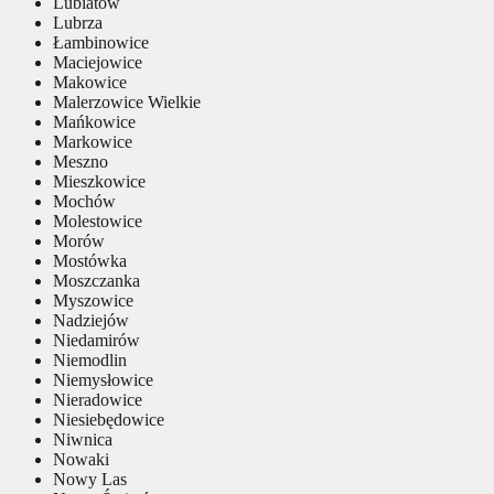
Lubiatów
Lubrza
Łambinowice
Maciejowice
Makowice
Malerzowice Wielkie
Mańkowice
Markowice
Meszno
Mieszkowice
Mochów
Molestowice
Morów
Mostówka
Moszczanka
Myszowice
Nadziejów
Niedamirów
Niemodlin
Niemysłowice
Nieradowice
Niesiebędowice
Niwnica
Nowaki
Nowy Las