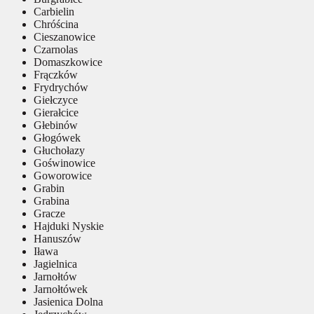
Carbielin
Chróścina
Cieszanowice
Czarnolas
Domaszkowice
Frączków
Frydrychów
Giełczyce
Gierałcice
Głebinów
Głogówek
Głuchołazy
Goświnowice
Goworowice
Grabin
Grabina
Gracze
Hajduki Nyskie
Hanuszów
Iława
Jagielnica
Jarnołtów
Jarnołtówek
Jasienica Dolna