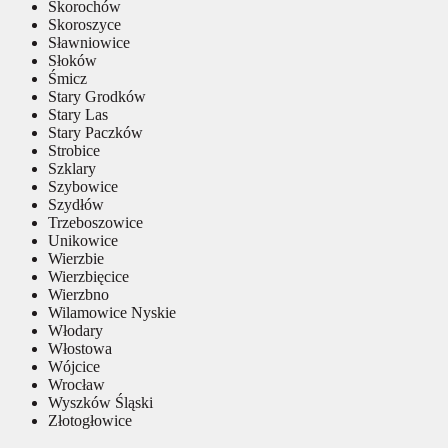
Skorochów
Skoroszyce
Sławniowice
Słoków
Śmicz
Stary Grodków
Stary Las
Stary Paczków
Strobice
Szklary
Szybowice
Szydłów
Trzeboszowice
Unikowice
Wierzbie
Wierzbięcice
Wierzbno
Wilamowice Nyskie
Włodary
Włostowa
Wójcice
Wrocław
Wyszków Śląski
Złotogłowice