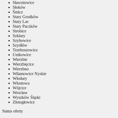
Sławniowice
Słoków
Śmicz
Stary Grodków
Stary Las
Stary Paczków
Strobice
Szklary
Szybowice
Szydłów
Trzeboszowice
Unikowice
Wierzbie
Wierzbięcice
Wierzbno
Wilamowice Nyskie
Włodary
Włostowa
Wójcice
Wrocław
Wyszków Śląski
Złotogłowice
Status oferty