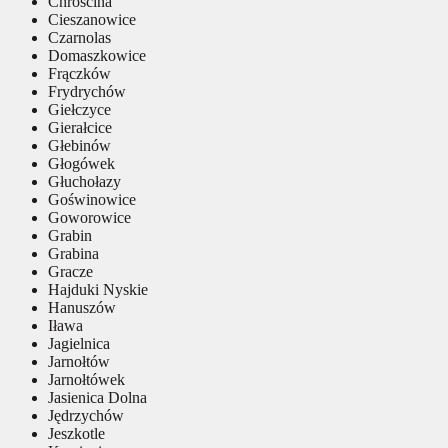
Chróścina
Cieszanowice
Czarnolas
Domaszkowice
Frączków
Frydrychów
Giełczyce
Gierałcice
Głebinów
Głogówek
Głuchołazy
Goświnowice
Goworowice
Grabin
Grabina
Gracze
Hajduki Nyskie
Hanuszów
Iława
Jagielnica
Jarnołtów
Jarnołtówek
Jasienica Dolna
Jędrzychów
Jeszkotle