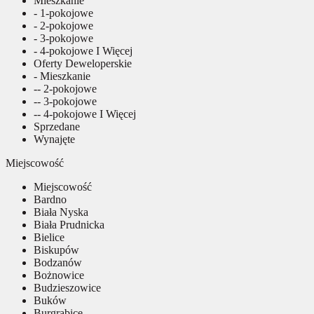
Mieszkanie
- 1-pokojowe
- 2-pokojowe
- 3-pokojowe
- 4-pokojowe I Więcej
Oferty Deweloperskie
- Mieszkanie
-- 2-pokojowe
-- 3-pokojowe
-- 4-pokojowe I Więcej
Sprzedane
Wynajęte
Miejscowość
Miejscowość
Bardno
Biała Nyska
Biała Prudnicka
Bielice
Biskupów
Bodzanów
Bożnowice
Budzieszowice
Buków
Burgrabice