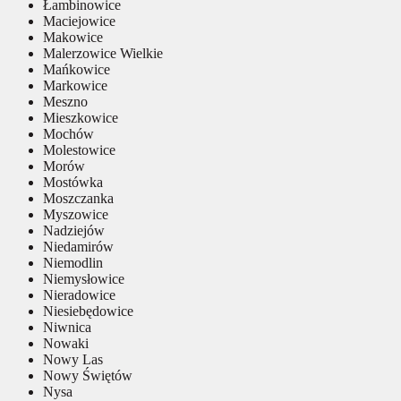
Łambinowice
Maciejowice
Makowice
Malerzowice Wielkie
Mańkowice
Markowice
Meszno
Mieszkowice
Mochów
Molestowice
Morów
Mostówka
Moszczanka
Myszowice
Nadziejów
Niedamirów
Niemodlin
Niemysłowice
Nieradowice
Niesiebędowice
Niwnica
Nowaki
Nowy Las
Nowy Świętów
Nysa