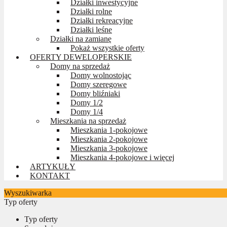
Działki inwestycyjne
Działki rolne
Działki rekreacyjne
Działki leśne
Działki na zamianę
Pokaż wszystkie oferty
OFERTY DEWELOPERSKIE
Domy na sprzedaż
Domy wolnostojąc
Domy szeregowe
Domy bliźniaki
Domy 1/2
Domy 1/4
Mieszkania na sprzedaż
Mieszkania 1-pokojowe
Mieszkania 2-pokojowe
Mieszkania 3-pokojowe
Mieszkania 4-pokojowe i więcej
ARTYKUŁY
KONTAKT
Wyszukiwarka
Typ oferty
Typ oferty