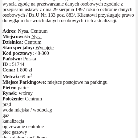
wyraża zgodę na przetwarzanie danych osobowych zgodnie z
przepisami ustawy z dnia 29 sierpnia 1997 roku o ochronie danych
osobowych / Dz.U.Nr. 133 poz. 883/. Klientowi przysługuje prawo
do wglądu do swoich danych osobowych i ich aktualizacji.
Adres:
Nysa, Centrum
Miejscowość:
Nysa
Dzielnica:
Centrum
Stan specjalny:
Wynajęte
Kod pocztowy:
48-300
Państwo:
Polska
ID :
51744
Cena:
1 800 zł
2
Metraż:
69 m
Miejsce Parkingowe:
miejsce postojowe na parkingu
Piętro:
parter
Rynek:
wtórny
Położenie:
Centrum
prąd
woda miejska / wodociąg
gaz
kanalizacja
ogrzewanie centralne
piec gazowy
dojazd drogą asfaltową