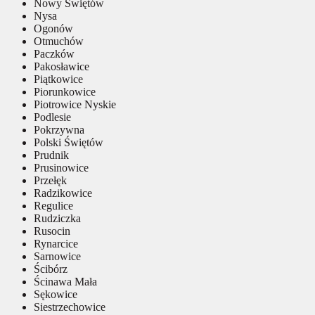
Nowy Świętów
Nysa
Ogonów
Otmuchów
Paczków
Pakosławice
Piątkowice
Piorunkowice
Piotrowice Nyskie
Podlesie
Pokrzywna
Polski Świętów
Prudnik
Prusinowice
Przełęk
Radzikowice
Regulice
Rudziczka
Rusocin
Rynarcice
Sarnowice
Ścibórz
Ścinawa Mała
Sękowice
Siestrzechowice