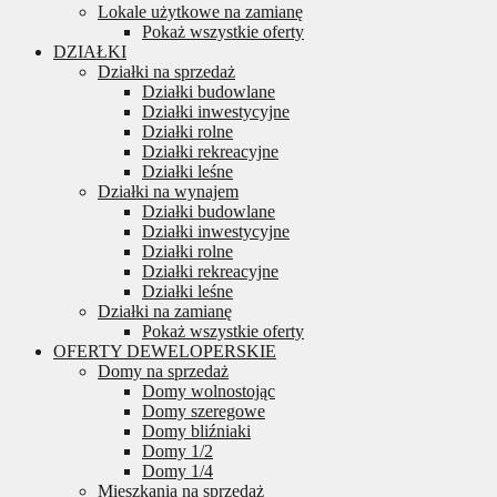
Lokale użytkowe na zamianę
Pokaż wszystkie oferty
DZIAŁKI
Działki na sprzedaż
Działki budowlane
Działki inwestycyjne
Działki rolne
Działki rekreacyjne
Działki leśne
Działki na wynajem
Działki budowlane
Działki inwestycyjne
Działki rolne
Działki rekreacyjne
Działki leśne
Działki na zamianę
Pokaż wszystkie oferty
OFERTY DEWELOPERSKIE
Domy na sprzedaż
Domy wolnostojąc
Domy szeregowe
Domy bliźniaki
Domy 1/2
Domy 1/4
Mieszkania na sprzedaż