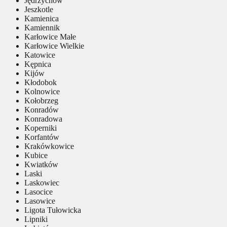
Jędrzychów
Jeszkotle
Kamienica
Kamiennik
Karłowice Małe
Karłowice Wielkie
Katowice
Kępnica
Kijów
Kłodobok
Kolnowice
Kołobrzeg
Konradów
Konradowa
Koperniki
Korfantów
Krakówkowice
Kubice
Kwiatków
Laski
Laskowiec
Lasocice
Lasowice
Ligota Tułowicka
Lipniki