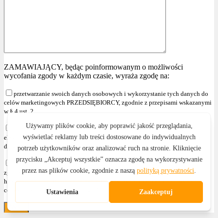
ZAMAWIAJĄCY, będąc poinformowanym o możliwości
wycofania zgody w każdym czasie, wyraża zgodę na:
przetwarzanie swoich danych osobowych i wykorzystanie tych danych do
celów marketingowych PRZEDSIĘBIORCY, zgodnie z przepisami wskazanymi
w § 4 ust. 2
otrzymywanie informacji handlowych za pomocą środków komunikacji
elektronicznej, zgodnie z ustawą z dnia 18 lipca 2002r. o świadczeniu usług
drogą elektroniczną (Dz. U. z 2020r. poz. 344 z późniejszymi zmianami )
przetwarzanie swoich danych osobowych i wykorzystanie tych danych,
zgodnie z przepisami wskazanymi w § 4 ust. 2 , w celu przesyłania informacji
handlowych oraz używania telekomunikacyjnych urządzeń końcowych dla
celów marketingu bezpośredniego."