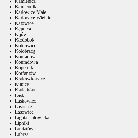
Kamienica
Kamiennik
Karłowice Małe
Karłowice Wielkie
Katowice
Kępnica
Kijów
Kłodobok
Kolnowice
Kołobrzeg
Konradów
Konradowa
Koperniki
Korfantów
Krakówkowice
Kubice
Kwiatków
Laski
Laskowiec
Lasocice
Lasowice
Ligota Tułowicka
Lipniki
Lubiatów
Lubrza