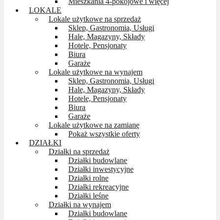
Mieszkania 4-pokojowe i więcej
LOKALE
Lokale użytkowe na sprzedaż
Sklep, Gastronomia, Usługi
Hale, Magazyny, Składy
Hotele, Pensjonaty
Biura
Garaże
Lokale użytkowe na wynajem
Sklep, Gastronomia, Usługi
Hale, Magazyny, Składy
Hotele, Pensjonaty
Biura
Garaże
Lokale użytkowe na zamianę
Pokaż wszystkie oferty
DZIAŁKI
Działki na sprzedaż
Działki budowlane
Działki inwestycyjne
Działki rolne
Działki rekreacyjne
Działki leśne
Działki na wynajem
Działki budowlane